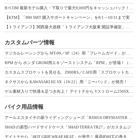
B+COM 最新モデル購入・下取りで最大9,000円をキャッシュバック！「B+F
【KTM】「890 SMT 購入サポートキャンペーン」を8/1～10/31まで実
【トライアンフ】関西最大規模「トライアンフ大阪東 開設準備室」がオープン！ 限定
カスタムパーツ情報
マジカルレーシングから MT-09／SP（24）用「フレームガード」が登場！
RPM から ホンダ GROM用エキゾーストシステム「RPM」が登場！（動画あり
カスタムスプロケットを見せる、Z900RS／CAFE用「スプロケットカバーフルキ
ネクサスから KAWASAKI H2 SX（18-22）用「ニーパッド」が発売！
ゲル素材入りで快適＆足つき向上！ デイトナから Vストローム250SX用「快適ロ
バイク用品情報
アールエスタイチの新ライディングシューズ「RSS016 DRYMASTER スト
SHAD の新型ハードサイドケース「SHAD TERRA TR27」がカスタムジ
デイトナから「HOT GRIP WRAP HEAT」が発売！ 最高約80℃の巻き