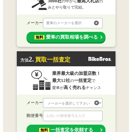
3000社
最高入札店
の中から
の
みとやり取りで完結。
メーカー
愛車のメーカーを選択
愛車の買取相場を調べる
無料
2.
買取一括査定
方法
業界最大級の加盟店数！
最大12社
一括査定
の
で
高く売れる
愛車が
チャンス
メーカー
郵便番号
一括査定を依頼する
無料