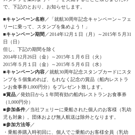
で、下記のとおり、お知らせします。
■キャンペーン名称
／「就航30周年記念キャンペーン～フェ
リーに乗って、スタンプを集めよう！」
■キャンペーン期間
／2014年12月１日（月）～2015年５月31
日（日）
但し、下記の期間を除く
2014年12月26日（金）～2015年１月６日（火）
2015年５月１日（金）～2015年５月６日（水）
■キャンペーン内容
／就航30周年記念スタンプカードにスタ
ンプを５個集めれば、もれなく記念の賞品（船内レストラ
ンお食事券1,000円分）をプレゼント致します。
■賞品
／発効日から１年間有効の船内レストランお食事券
（1,000円分）
■参加条件
／当社フェリーに乗船された個人のお客様（乳幼
児も対象）。団体および無人航送は除外となります。
■参加方法等
／
・乗船券購入時初回に、個人でご乗船のお客様全員（乳幼