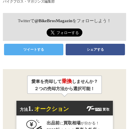
バイクブロス・マガジンズ編集部
Twitterで
@BikeBrosMagazin
をフォローしよう！
ツイートする
シェアする
乗換
愛車を売却して
しませんか？
２つの売却方法から選択可能！
1.
オークション
方法
出品前
買取相場
に
が分かる！