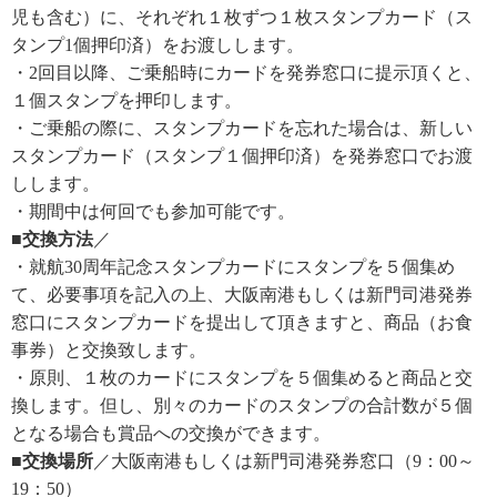
児も含む）に、それぞれ１枚ずつ１枚スタンプカード（ス
タンプ1個押印済）をお渡しします。
・2回目以降、ご乗船時にカードを発券窓口に提示頂くと、
１個スタンプを押印します。
・ご乗船の際に、スタンプカードを忘れた場合は、新しい
スタンプカード（スタンプ１個押印済）を発券窓口でお渡
しします。
・期間中は何回でも参加可能です。
■交換方法
／
・就航30周年記念スタンプカードにスタンプを５個集め
て、必要事項を記入の上、大阪南港もしくは新門司港発券
窓口にスタンプカードを提出して頂きますと、商品（お食
事券）と交換致します。
・原則、１枚のカードにスタンプを５個集めると商品と交
換します。但し、別々のカードのスタンプの合計数が５個
となる場合も賞品への交換ができます。
■交換場所
／大阪南港もしくは新門司港発券窓口（9：00～
19：50）