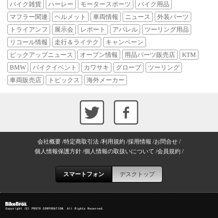
バイク雑貨
ハーレー
モータースポーツ
バイク用品
マフラー関連
ヘルメット
車両情報
ニュース
外装パーツ
トライアンフ
展示会
レポート
アパレル
ツーリング用品
リコール情報
走行＆ライテク
キャンペーン
ピックアップニュース
オープン情報
用品パーツ販売店
KTM
BMW
バイクイベント
カワサキ
グローブ
ツーリング
車両販売店
トピックス
海外メーカー
会社概要
特定商取引法
利用規約
採用情報
お問合せ
個人情報保護方針
個人情報の取扱いについて
会員規約
スマートフォン
デスクトップ
Copyright (C) PROTO