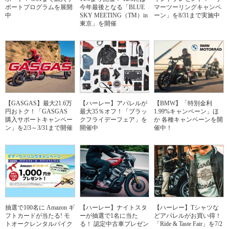
ポートプログラムを展開
今年最後となる「BLUE
マーツーリングキャンペ
中
SKY MEETING（TM）in
ーン」を8/31まで実施中
東京」を開催
【GASGAS】最大21.6万
【ハーレー】アパレルが
【BMW】「特別金利
円おトク！「GASGAS
最大35％オフ！「ブラッ
1.99%キャンペーン」ほ
購入サポートキャンペー
クフライデーフェア」を
か 各種キャンペーンを開
ン」を2/3～3/31まで開催
開催中
催中！
抽選で100名に Amazon ギ
【ハーレー】ナイトスタ
【ハーレー】Tシャツな
フトカードが当たる! モ
ーが抽選で1名に当た
どアパレルがお買い得！
トオークレンタルバイク
る！ 認定中古車プレゼン
「Ride & Taste Fair」を7/2