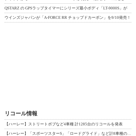
QSTARZ の GPSラップタイマーにシリーズ最小ボディ「LT-9000S」が
ウインズジャパンが「A-FORCE RR チョップドカーボン」を9/10発売！
リコール情報
【ハーレー】ストリートボブなど4車種 計1285台のリコールを発表
【ハーレー】「スポーツスターS」「ロードグライド」など計8車種のリコールを発表