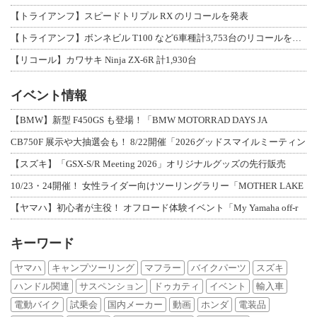
【トライアンフ】スピードトリプル RX のリコールを発表
【トライアンフ】ボンネビル T100 など6車種計3,753台のリコールを発表
【リコール】カワサキ Ninja ZX-6R 計1,930台
イベント情報
【BMW】新型 F450GS も登場！「BMW MOTORRAD DAYS JA
CB750F 展示や大抽選会も！ 8/22開催「2026グッドスマイルミーティン
【スズキ】「GSX-S/R Meeting 2026」オリジナルグッズの先行販売
10/23・24開催！ 女性ライダー向けツーリングラリー「MOTHER LAKE
【ヤマハ】初心者が主役！ オフロード体験イベント「My Yamaha off-r
キーワード
ヤマハ
キャンプツーリング
マフラー
バイクパーツ
スズキ
ハンドル関連
サスペンション
ドゥカティ
イベント
輸入車
電動バイク
試乗会
国内メーカー
動画
ホンダ
電装品