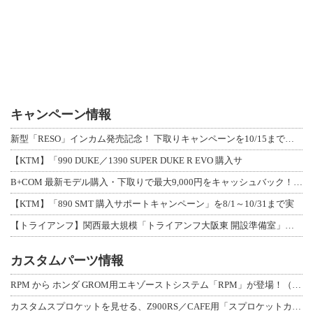
キャンペーン情報
新型「RESO」インカム発売記念！ 下取りキャンペーンを10/15まで延長して開
【KTM】「990 DUKE／1390 SUPER DUKE R EVO 購入サ
B+COM 最新モデル購入・下取りで最大9,000円をキャッシュバック！「B+F
【KTM】「890 SMT 購入サポートキャンペーン」を8/1～10/31まで実
【トライアンフ】関西最大規模「トライアンフ大阪東 開設準備室」がオープン！ 限定
カスタムパーツ情報
RPM から ホンダ GROM用エキゾーストシステム「RPM」が登場！（動画あり
カスタムスプロケットを見せる、Z900RS／CAFE用「スプロケットカバーフルキ