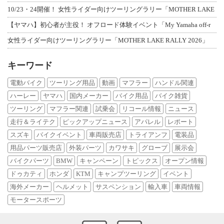
10/23・24開催！ 女性ライダー向けツーリングラリー「MOTHER LAKE
【ヤマハ】初心者が主役！ オフロード体験イベント「My Yamaha off-r
女性ライダー向けツーリングラリー「MOTHER LAKE RALLY 2026」
キーワード
電動バイク
ツーリング用品
動画
マフラー
ハンドル関連
ハーレー
ヤマハ
国内メーカー
バイク用品
バイク雑貨
ツーリング
マフラー関連
試乗会
リコール情報
ニュース
走行＆ライテク
ピックアップニュース
アパレル
レポート
スズキ
バイクイベント
車両販売店
トライアンフ
電装品
用品パーツ販売店
外装パーツ
カワサキ
グローブ
展示会
バイクパーツ
BMW
キャンペーン
トピックス
オープン情報
ドゥカティ
ホンダ
KTM
キャンプツーリング
イベント
海外メーカー
ヘルメット
サスペンション
輸入車
車両情報
モータースポーツ