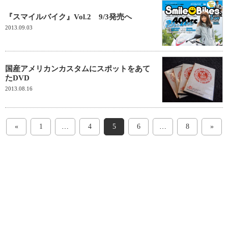
『スマイルバイク』Vol.2 9/3発売へ
2013.09.03
国産アメリカンカスタムにスポットをあて
たDVD
2013.08.16
«
1
…
4
5
6
…
8
»