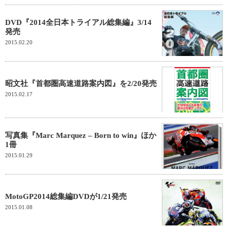
DVD『2014全日本トライアル総集編』3/14
発売
2015.02.20
昭文社『首都圏高速道路案内図』を2/20発売
2015.02.17
写真集『Marc Marquez – Born to win』ほか
1冊
2015.01.29
MotoGP2014総集編DVDが1/21発売
2015.01.08