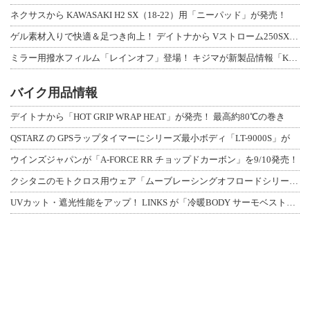
ネクサスから KAWASAKI H2 SX（18-22）用「ニーパッド」が発売！
ゲル素材入りで快適＆足つき向上！ デイトナから Vストローム250SX用「快適ロ
ミラー用撥水フィルム「レインオフ」登場！ キジマが新製品情報「KIJIMA NE
バイク用品情報
デイトナから「HOT GRIP WRAP HEAT」が発売！ 最高約80℃の巻き
QSTARZ の GPSラップタイマーにシリーズ最小ボディ「LT-9000S」が
ウインズジャパンが「A-FORCE RR チョップドカーボン」を9/10発売！
クシタニのモトクロス用ウェア「ムーブレーシングオフロードシリーズ」3アイテムが登
UVカット・遮光性能をアップ！ LINKS が「冷暖BODY サーモベスト」改良