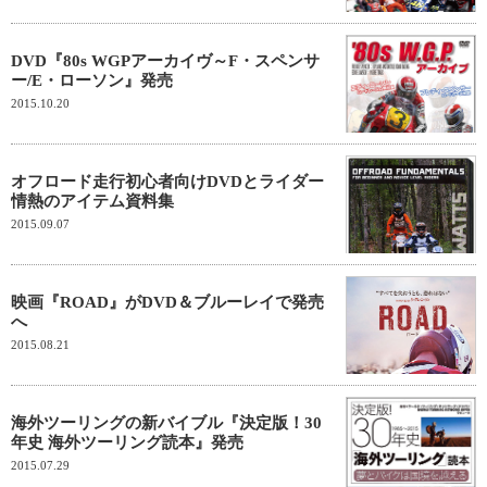
DVD『80s WGPアーカイヴ～F・スペンサ
ー/E・ローソン』発売
2015.10.20
オフロード走行初心者向けDVDとライダー
情熱のアイテム資料集
2015.09.07
映画『ROAD』がDVD＆ブルーレイで発売
へ
2015.08.21
海外ツーリングの新バイブル『決定版！30
年史 海外ツーリング読本』発売
2015.07.29