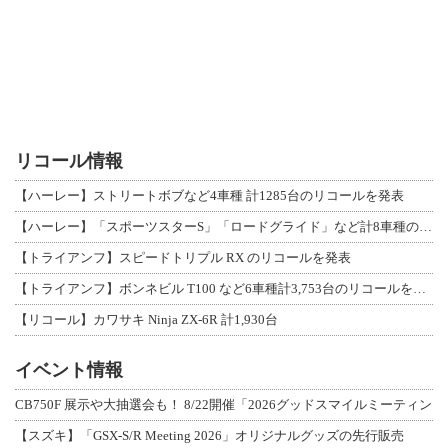
リコール情報
【ハーレー】ストリートボブなど4車種 計1285台のリコールを発表
【ハーレー】「スポーツスターS」「ロードグライド」など計8車種のリコールを発表
【トライアンフ】スピードトリプル RX のリコールを発表
【トライアンフ】ボンネビル T100 など6車種計3,753台のリコールを発表
【リコール】カワサキ Ninja ZX-6R 計1,930台
イベント情報
CB750F 展示や大抽選会も！ 8/22開催「2026グッドスマイルミーティン
【スズキ】「GSX-S/R Meeting 2026」オリジナルグッズの先行販売