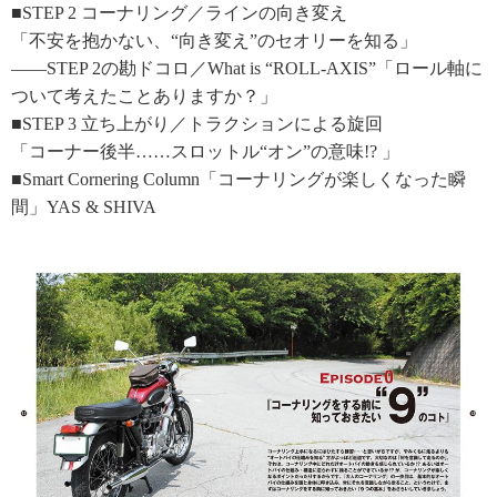
■STEP 2 コーナリング／ラインの向き変え
「不安を抱かない、“向き変え”のセオリーを知る」
――STEP 2の勘ドコロ／What is “ROLL-AXIS”「ロール軸に
ついて考えたことありますか？」
■STEP 3 立ち上がり／トラクションによる旋回
「コーナー後半……スロットル“オン”の意味!? 」
■Smart Cornering Column「コーナリングが楽しくなった瞬
間」YAS & SHIVA