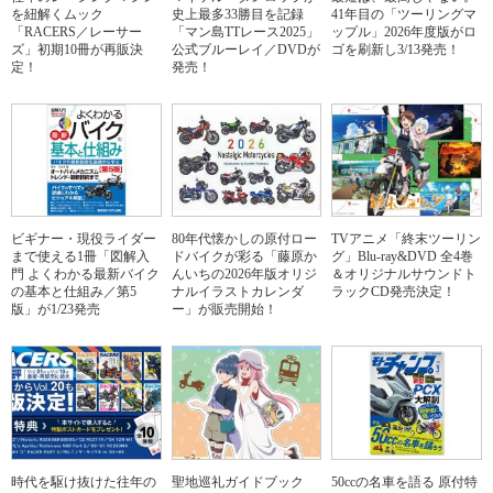
を紐解くムック
史上最多33勝目を記録
41年目の「ツーリングマ
「RACERS／レーサー
「マン島TTレース2025」
ップル」2026年度版がロ
ズ」初期10冊が再販決
公式ブルーレイ／DVDが
ゴを刷新し3/13発売！
定！
発売！
ビギナー・現役ライダー
80年代懐かしの原付ロー
TVアニメ「終末ツーリン
まで使える1冊「図解入
ドバイクが彩る「藤原か
グ」Blu-ray&DVD 全4巻
門 よくわかる最新バイク
んいちの2026年版オリジ
＆オリジナルサウンドト
の基本と仕組み／第5
ナルイラストカレンダ
ラックCD発売決定！
版」が1/23発売
ー」が販売開始！
時代を駆け抜けた往年の
聖地巡礼ガイドブック
50ccの名車を語る 原付特