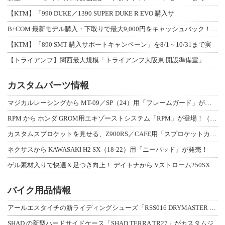
【KTM】「990 DUKE／1390 SUPER DUKE R EVO 購入サ
B+COM 最新モデル購入・下取りで最大9,000円をキャッシュバック！「B+F
【KTM】「890 SMT 購入サポートキャンペーン」を8/1～10/31まで実
【トライアンフ】関西最大規模「トライアンフ大阪東 開設準備室」がオープン！ 限定
カスタムパーツ情報
マジカルレーシングから MT-09／SP（24）用「フレームガード」が登場！
RPM から ホンダ GROM用エキゾーストシステム「RPM」が登場！（動画あり
カスタムスプロケットを見せる、Z900RS／CAFE用「スプロケットカバーフルキ
ネクサスから KAWASAKI H2 SX（18-22）用「ニーパッド」が発売！
ゲル素材入りで快適＆足つき向上！ デイトナから Vストローム250SX用「快適ロ
バイク用品情報
アールエスタイチの新ライディングシューズ「RSS016 DRYMASTER スト
SHAD の新型ハードサイドケース「SHAD TERRA TR27」がカスタムジ