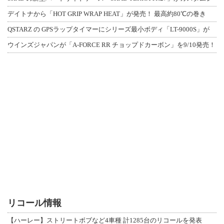
デイトナから「HOT GRIP WRAP HEAT」が発売！ 最高約80℃の巻き
QSTARZ の GPSラップタイマーにシリーズ最小ボディ「LT-9000S」が
ウインズジャパンが「A-FORCE RR チョップドカーボン」を9/10発売！
リコール情報
【ハーレー】ストリートボブなど4車種 計1285台のリコールを発表