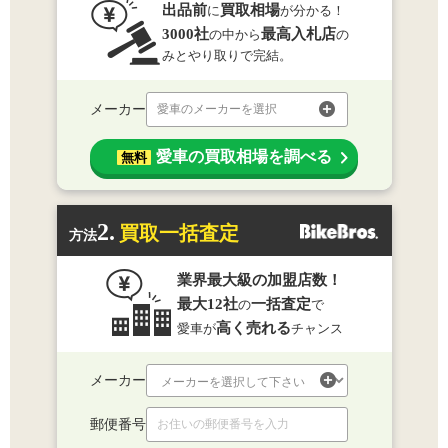
出品前
買取相場
に
が分かる！
3000社
最高入札店
の中から
の
みとやり取りで完結。
メーカー
愛車のメーカーを選択
愛車の買取相場を調べる
無料
2.
買取一括査定
方法
業界最大級の加盟店数！
最大12社
一括査定
の
で
高く売れる
愛車が
チャンス
メーカー
郵便番号