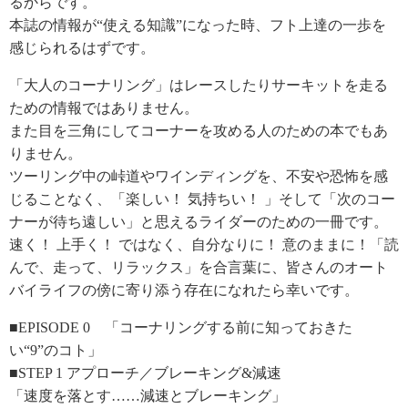
るからです。
本誌の情報が“使える知識”になった時、フト上達の一歩を
感じられるはずです。
「大人のコーナリング」はレースしたりサーキットを走る
ための情報ではありません。
また目を三角にしてコーナーを攻める人のための本でもあ
りません。
ツーリング中の峠道やワインディングを、不安や恐怖を感
じることなく、「楽しい！ 気持ちい！ 」そして「次のコー
ナーが待ち遠しい」と思えるライダーのための一冊です。
速く！ 上手く！ ではなく、自分なりに！ 意のままに！「読
んで、走って、リラックス」を合言葉に、皆さんのオート
バイライフの傍に寄り添う存在になれたら幸いです。
■EPISODE 0 「コーナリングする前に知っておきた
い“9”のコト」
■STEP 1 アプローチ／ブレーキング&減速
「速度を落とす……減速とブレーキング」