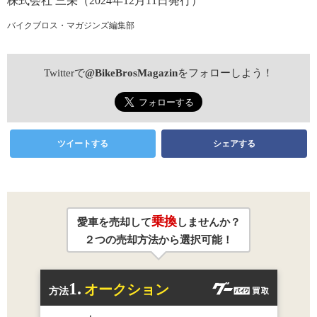
株式会社 三栄（2024年12月11日発行）
バイクブロス・マガジンズ編集部
Twitterで
@BikeBrosMagazin
をフォローしよう！
ツイートする
シェアする
乗換
愛車を売却して
しませんか？
２つの売却方法から選択可能！
1.
オークション
方法