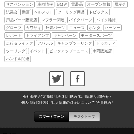
サスペンション
車両情報
BMW
電装品
オープン情報
展示会
試乗会
動画
ヘルメット
ツーリング用品
トピックス
用品パーツ販売店
マフラー関連
バイクパーツ
バイク雑貨
グローブ
カワサキ
外装パーツ
ニュース
ホンダ
ハーレー
レポート
トライアンフ
キャンペーン
モータースポーツ
走行＆ライテク
アパレル
キャンプツーリング
ドゥカティ
ツーリング
イベント
ピックアップニュース
車両販売店
ハンドル関連
会社概要
特定商取引法
利用規約
採用情報
お問合せ
個人情報保護方針
個人情報の取扱いについて
会員規約
スマートフォン
デスクトップ