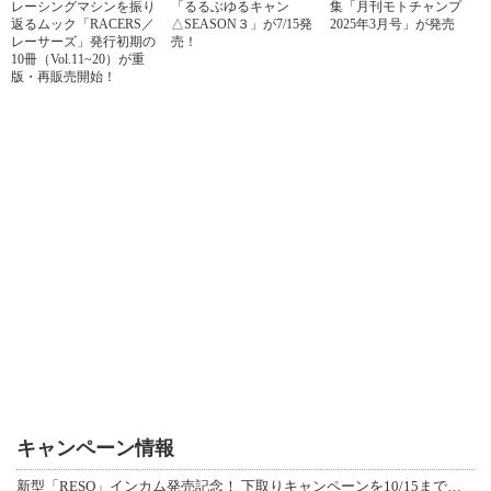
レーシングマシンを振り
「るるぶゆるキャン
集「月刊モトチャンプ
返るムック「RACERS／
△SEASON３」が7/15発
2025年3月号」が発売
レーサーズ」発行初期の
売！
10冊（Vol.11~20）が重
版・再販売開始！
キャンペーン情報
新型「RESO」インカム発売記念！ 下取りキャンペーンを10/15まで延長して開