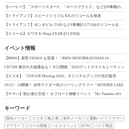
【ハーレー】「スポーツスターS」「ロードグライド」など計8車種のリコールを発表
【トライアンフ】スピードトリプル RX のリコールを発表
【トライアンフ】ボンネビル T100 など6車種計3,753台のリコールを発表
【リコール】カワサキ Ninja ZX-6R 計1,930台
イベント情報
【BMW】新型 F450GS も登場！「BMW MOTORRAD DAYS JA
CB750F 展示や大抽選会も！ 8/22開催「2026グッドスマイルミーティン
【スズキ】「GSX-S/R Meeting 2026」オリジナルグッズの先行販売
10/23・24開催！ 女性ライダー向けツーリングラリー「MOTHER LAKE
【ヤマハ】初心者が主役！ オフロード体験イベント「My Yamaha off-r
キーワード
国内メーカー
スズキ
輸入車
海外メーカー
電動バイク
ヤマハ
マフラー
リコール情報
バイクイベント
KTM
バイク用品