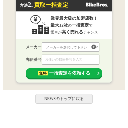
2.
買取一括査定
方法
業界最大級の加盟店数！
最大12社
一括査定
の
で
高く売れる
愛車が
チャンス
メーカー
郵便番号
一括査定を依頼する
無料
NEWSのトップに戻る