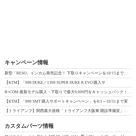
キャンペーン情報
新型「RESO」インカム発売記念！ 下取りキャンペーンを10/15まで延長して開
【KTM】「990 DUKE／1390 SUPER DUKE R EVO 購入サ
B+COM 最新モデル購入・下取りで最大9,000円をキャッシュバック！「B+F
【KTM】「890 SMT 購入サポートキャンペーン」を8/1～10/31まで実
【トライアンフ】関西最大規模「トライアンフ大阪東 開設準備室」がオープン！ 限定
カスタムパーツ情報