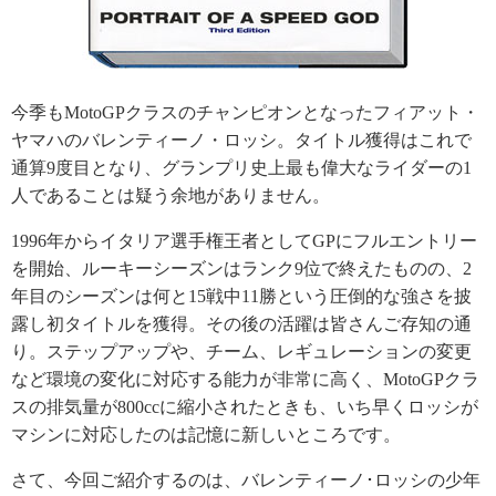
今季もMotoGPクラスのチャンピオンとなったフィアット・
ヤマハのバレンティーノ・ロッシ。タイトル獲得はこれで
通算9度目となり、グランプリ史上最も偉大なライダーの1
人であることは疑う余地がありません。
1996年からイタリア選手権王者としてGPにフルエントリー
を開始、ルーキーシーズンはランク9位で終えたものの、2
年目のシーズンは何と15戦中11勝という圧倒的な強さを披
露し初タイトルを獲得。その後の活躍は皆さんご存知の通
り。ステップアップや、チーム、レギュレーションの変更
など環境の変化に対応する能力が非常に高く、MotoGPクラ
スの排気量が800ccに縮小されたときも、いち早くロッシが
マシンに対応したのは記憶に新しいところです。
さて、今回ご紹介するのは、バレンティーノ･ロッシの少年