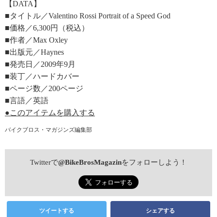
【DATA】
■タイトル／Valentino Rossi Portrait of a Speed God
■価格／6,300円（税込）
■作者／Max Oxley
■出版元／Haynes
■発売日／2009年9月
■装丁／ハードカバー
■ページ数／200ページ
■言語／英語
●このアイテムを購入する
バイクブロス・マガジンズ編集部
Twitterで
@BikeBrosMagazin
をフォローしよう！
ツイートする
シェアする