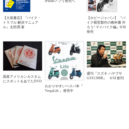
iPhoneアプリ発売へ
【大泉書店】『バイク・
【ホビージャパン】 『バ
トラブル 解決マニュア
イク模型製作の教科書 作
ル』太田潤 著
ろう! マイバイク編』9/30
発売
週刊『スズキ ハヤブサ
国産アメリカンカスタム
GSX1300R』 6/18 創刊
にスポットをあてたDVD
わかりやすいベスパ本『
VespaLife 』発売中