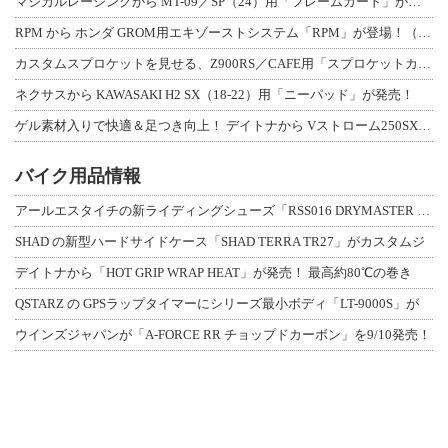
マジカルレーシングから MT-09／SP（24）用「フレームガード」が登場！
RPM から ホンダ GROM用エキゾーストシステム「RPM」が登場！（動画あり
カスタムスプロケットを見せる、Z900RS／CAFE用「スプロケットカバーフルキ
ネクサスから KAWASAKI H2 SX（18-22）用「ニーパッド」が発売！
ゲル素材入りで快適＆足つき向上！ デイトナから Vストローム250SX用「快適ロ
バイク用品情報
アールエスタイチの新ライディングシューズ「RSS016 DRYMASTER スト
SHAD の新型ハードサイドケース「SHAD TERRA TR27」がカスタムジ
デイトナから「HOT GRIP WRAP HEAT」が発売！ 最高約80℃の巻き
QSTARZ の GPSラップタイマーにシリーズ最小ボディ「LT-9000S」が
ウインズジャパンが「A-FORCE RR チョップドカーボン」を9/10発売！