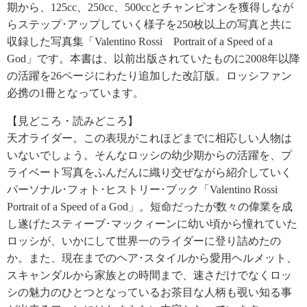
期から、125cc、250cc、500ccとチャンピオンを獲得しなが
らステップ･アップしていく様子を250枚以上の写真と共に
収録した写真集「Valentino Rossi Portrait of a Speed of a
God」です。本書は、以前出版されていたものに2008年以降
の活躍を26ページにわたり追加した改訂版。ロッシファン
必携の1冊となっています。
【見どころ・読みどころ】
天才ライダー。この表現がこれほどまでに相応しい人物は
いないでしょう。そんなロッシの幼少期からの活躍を、プ
ライベート写真をふんだんに織り交ぜながら紹介していく
パーソナル･フォト･ヒストリー･ブック「Valentino Rossi
Portrait of a Speed of a God」。短命だったが数々の偉業を成
し遂げたスティーブ･マックィーンに幼い頃から憧れていた
ロッシが、いかにして世界一のライダーに登り詰めたの
か。また、現在までのヘア･スタイルから愛用ヘルメット、
スキャンダルから家族との時間まで、速さだけでなくロッ
シの魅力のひとつとなっているお茶目な人柄も覗い知る事