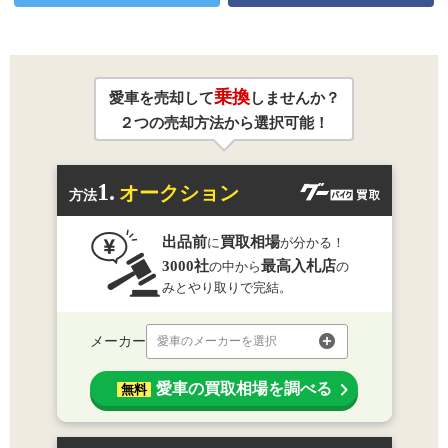
乗換
愛車を売却して
しませんか？
２つの売却方法から選択可能！
1.
オークション
方法
出品前
買取相場
に
が分かる！
3000社
最高入札店
の中から
の
みとやり取りで完結。
メーカー
愛車のメーカーを選択
愛車の買取相場を調べる
無料