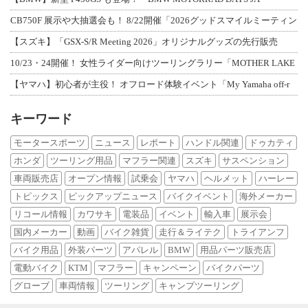
CB750F 展示や大抽選会も！ 8/22開催「2026グッドスマイルミーティン
【スズキ】「GSX-S/R Meeting 2026」オリジナルグッズの先行販売
10/23・24開催！ 女性ライダー向けツーリングラリー「MOTHER LAKE
【ヤマハ】初心者が主役！ オフロード体験イベント「My Yamaha off-r
キーワード
モータースポーツ
ニュース
レポート
ハンドル関連
ドゥカティ
ホンダ
ツーリング用品
マフラー関連
スズキ
サスペンション
車両販売店
オープン情報
試乗会
ヤマハ
ヘルメット
ハーレー
トピックス
ピックアップニュース
バイクイベント
海外メーカー
リコール情報
カワサキ
電装品
イベント
輸入車
展示会
国内メーカー
動画
バイク雑貨
走行＆ライテク
トライアンフ
バイク用品
外装パーツ
アパレル
BMW
用品パーツ販売店
電動バイク
KTM
マフラー
キャンペーン
バイクパーツ
グローブ
車両情報
ツーリング
キャンプツーリング