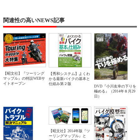
関連性の高いNEWS記事
【昭文社】『ツーリング
【秀和システム】よくわ
マップル』の特設WEBサ
かる最新バイクの基本と
イトオープン
仕組み第２版
DVD『小川友幸の下りを
極める』（2014年８月29
日）
【昭文社】2014年版『ツ
ーリングマップル』と