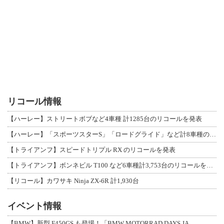
リコール情報
【ハーレー】ストリートボブなど4車種 計1285台のリコールを発表
【ハーレー】「スポーツスターS」「ロードグライド」など計8車種のリコールを発表
【トライアンフ】スピードトリプル RX のリコールを発表
【トライアンフ】ボンネビル T100 など6車種計3,753台のリコールを発表
【リコール】カワサキ Ninja ZX-6R 計1,930台
イベント情報
【BMW】新型 F450GS も登場！「BMW MOTORRAD DAYS JA