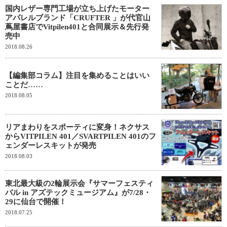
国内レザー専門工場が立ち上げたモーター
アパレルブランド「CRUFTER 」が代官山
蔦屋書店でVitpilen401と合同展示＆先行発
売中
2018.08.26
【編集部コラム】注目を集めることはいい
ことだ……
2018.08.05
リアまわりをスポーティに変身！ネクサス
からVITPILEN 401／SVARTPILEN 401のフ
ェンダーレスキットが発売
2018.08.03
東北最大級の2輪展示会『サマーフェスティ
バル in アズテックミュージアム』が7/28・
29に仙台で開催！
2018.07.25