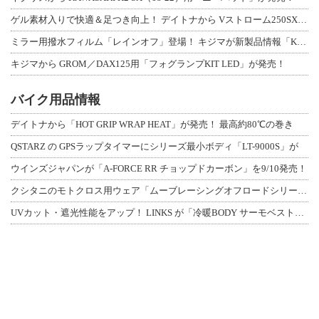
ゲル素材入りで快適＆足つき向上！ デイトナから Vストローム250SX用「快適ロ
ミラー用撥水フィルム「レインオフ」登場！ キジマが新製品情報「KIJIMA NE
キジマから GROM／DAX125用「フォグランプKIT LED」が発売！
バイク用品情報
デイトナから「HOT GRIP WRAP HEAT」が発売！ 最高約80℃の巻き
QSTARZ の GPSラップタイマーにシリーズ最小ボディ「LT-9000S」が
ウインズジャパンが「A-FORCE RR チョップドカーボン」を9/10発売！
クシタニのモトクロス用ウェア「ムーブレーシングオフロードシリーズ」3アイテムが登
UVカット・遮光性能をアップ！ LINKS が「冷暖BODY サーモベスト」改良