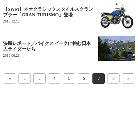
【SWM】ネオクラシックスタイルスクラン
ブラー「GRAN TURISMO」登場
2016.12.12
決勝レポート／パイクスピークに挑む日本
人ライダーたち
2016.06.28
«
1
…
4
5
6
7
8
»