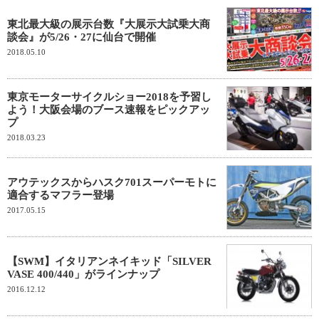
東北最大級の展示台数『大展示大試乗大商
談会』が5/26・27に仙台で開催
2018.05.10
東京モーターサイクルショー2018を予習し
よう！大阪会場のブース速報をピックアッ
プ
2018.03.23
アウテックスからハスク701スーパーモトに
適合するマフラー登場
2017.05.15
【SWM】イタリアンネイキッド「SILVER
VASE 400/440」がラインナップ
2016.12.12