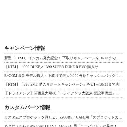
キャンペーン情報
新型「RESO」インカム発売記念！ 下取りキャンペーンを10/15まで延長して開
【KTM】「990 DUKE／1390 SUPER DUKE R EVO 購入サ
B+COM 最新モデル購入・下取りで最大9,000円をキャッシュバック！「B+F
【KTM】「890 SMT 購入サポートキャンペーン」を8/1～10/31まで実
【トライアンフ】関西最大規模「トライアンフ大阪東 開設準備室」がオープン！ 限定
カスタムパーツ情報
カスタムスプロケットを見せる、Z900RS／CAFE用「スプロケットカバーフルキ
ネクサスから KAWASAKI H2 SX（18-22）用「ニーパッド」が発売！