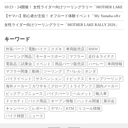
10/23・24開催！ 女性ライダー向けツーリングラリー「MOTHER LAKE
【ヤマハ】初心者が主役！ オフロード体験イベント「My Yamaha off-r
女性ライダー向けツーリングラリー「MOTHER LAKE RALLY 2026」
キーワード
外装パーツ
電動バイク
スズキ
車両販売店
BMW
ツーリング用品
モータースポーツ
マフラー
走行＆ライテク
電装品
試乗会
イベント
用品パーツ販売店
ハーレー
車両情報
マフラー関連
動画
ツーリング
アパレル
ホンダ
バイクイベント
サスペンション
トピックス
キャンプツーリング
海外メーカー
カワサキ
グローブ
トライアンフ
国内メーカー
ピックアップニュース
バイクパーツ
ヘルメット
輸入車
ドゥカティ
バイク用品
オープン情報
ハンドル関連
展示会
キャンペーン
レポート
ヤマハ
KTM
リコール情報
バイク雑貨
ニュース