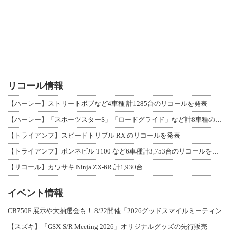
リコール情報
【ハーレー】ストリートボブなど4車種 計1285台のリコールを発表
【ハーレー】「スポーツスターS」「ロードグライド」など計8車種のリコールを発表
【トライアンフ】スピードトリプル RX のリコールを発表
【トライアンフ】ボンネビル T100 など6車種計3,753台のリコールを発表
【リコール】カワサキ Ninja ZX-6R 計1,930台
イベント情報
CB750F 展示や大抽選会も！ 8/22開催「2026グッドスマイルミーティン
【スズキ】「GSX-S/R Meeting 2026」オリジナルグッズの先行販売