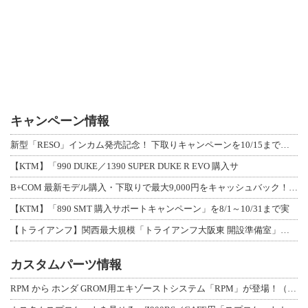
キャンペーン情報
新型「RESO」インカム発売記念！ 下取りキャンペーンを10/15まで延長して開
【KTM】「990 DUKE／1390 SUPER DUKE R EVO 購入サ
B+COM 最新モデル購入・下取りで最大9,000円をキャッシュバック！「B+F
【KTM】「890 SMT 購入サポートキャンペーン」を8/1～10/31まで実
【トライアンフ】関西最大規模「トライアンフ大阪東 開設準備室」がオープン！ 限定
カスタムパーツ情報
RPM から ホンダ GROM用エキゾーストシステム「RPM」が登場！（動画あり