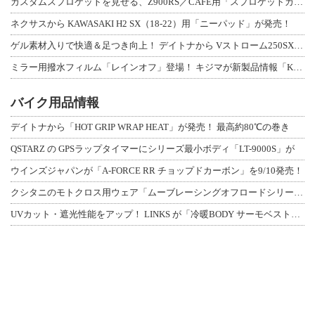
カスタムスプロケットを見せる、Z900RS／CAFE用「スプロケットカバーフルキ
ネクサスから KAWASAKI H2 SX（18-22）用「ニーパッド」が発売！
ゲル素材入りで快適＆足つき向上！ デイトナから Vストローム250SX用「快適ロ
ミラー用撥水フィルム「レインオフ」登場！ キジマが新製品情報「KIJIMA NE
バイク用品情報
デイトナから「HOT GRIP WRAP HEAT」が発売！ 最高約80℃の巻き
QSTARZ の GPSラップタイマーにシリーズ最小ボディ「LT-9000S」が
ウインズジャパンが「A-FORCE RR チョップドカーボン」を9/10発売！
クシタニのモトクロス用ウェア「ムーブレーシングオフロードシリーズ」3アイテムが登
UVカット・遮光性能をアップ！ LINKS が「冷暖BODY サーモベスト」改良