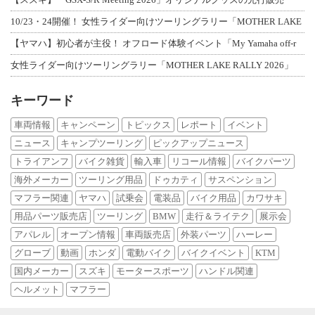
10/23・24開催！ 女性ライダー向けツーリングラリー「MOTHER LAKE
【ヤマハ】初心者が主役！ オフロード体験イベント「My Yamaha off-r
女性ライダー向けツーリングラリー「MOTHER LAKE RALLY 2026」
キーワード
車両情報
キャンペーン
トピックス
レポート
イベント
ニュース
キャンプツーリング
ピックアップニュース
トライアンフ
バイク雑貨
輸入車
リコール情報
バイクパーツ
海外メーカー
ツーリング用品
ドゥカティ
サスペンション
マフラー関連
ヤマハ
試乗会
電装品
バイク用品
カワサキ
用品パーツ販売店
ツーリング
BMW
走行＆ライテク
展示会
アパレル
オープン情報
車両販売店
外装パーツ
ハーレー
グローブ
動画
ホンダ
電動バイク
バイクイベント
KTM
国内メーカー
スズキ
モータースポーツ
ハンドル関連
ヘルメット
マフラー