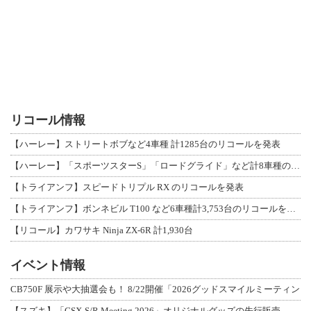
リコール情報
【ハーレー】ストリートボブなど4車種 計1285台のリコールを発表
【ハーレー】「スポーツスターS」「ロードグライド」など計8車種のリコールを発表
【トライアンフ】スピードトリプル RX のリコールを発表
【トライアンフ】ボンネビル T100 など6車種計3,753台のリコールを発表
【リコール】カワサキ Ninja ZX-6R 計1,930台
イベント情報
CB750F 展示や大抽選会も！ 8/22開催「2026グッドスマイルミーティン
【スズキ】「GSX-S/R Meeting 2026」オリジナルグッズの先行販売