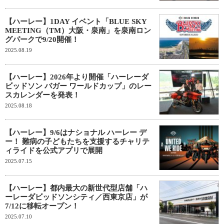
【ハーレー】1DAY イベント「BLUE SKY
MEETING（TM）大阪・泉南」を泉南ロン
グパークで9/20開催！
2025.08.19
【ハーレー】2026年より開催「ハーレーダ
ビッドソン バガー ワールドカップ」のレー
スカレンダーを発表！
2025.08.18
【ハーレー】9/6はナショナル ハーレー デ
ー！ 難病の子どもたちを支援するチャリテ
ィライドを公式アプリで展開
2025.07.15
【ハーレー】都内最大の新世代型店舗「ハ
ーレーダビッドソンシティ／西東京店」が
7/12に移転オープン！
2025.07.10