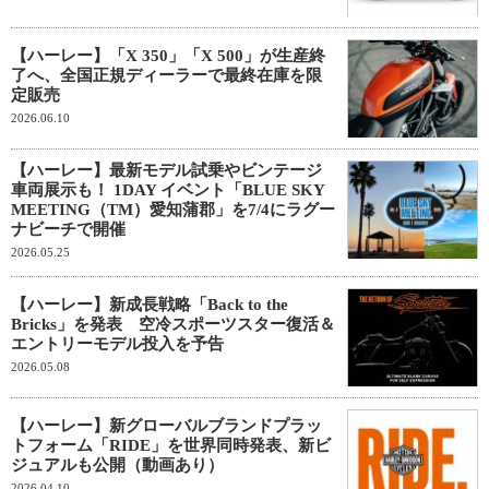
【ハーレー】「X 350」「X 500」が生産終
了へ、全国正規ディーラーで最終在庫を限
定販売
2026.06.10
【ハーレー】最新モデル試乗やビンテージ
車両展示も！ 1DAY イベント「BLUE SKY
MEETING（TM）愛知蒲郡」を7/4にラグー
ナビーチで開催
2026.05.25
【ハーレー】新成長戦略「Back to the
Bricks」を発表 空冷スポーツスター復活＆
エントリーモデル投入を予告
2026.05.08
【ハーレー】新グローバルブランドプラッ
トフォーム「RIDE」を世界同時発表、新ビ
ジュアルも公開（動画あり）
2026.04.10