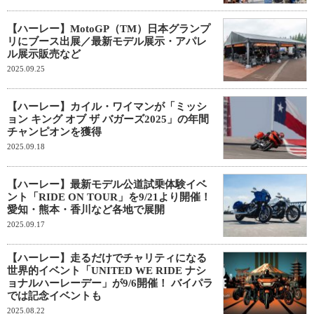
【ハーレー】MotoGP（TM）日本グランプ
リにブース出展／最新モデル展示・アパレ
ル展示販売など
2025.09.25
【ハーレー】カイル・ワイマンが「ミッシ
ョン キング オブ ザ バガーズ2025」の年間
チャンピオンを獲得
2025.09.18
【ハーレー】最新モデル公道試乗体験イベ
ント「RIDE ON TOUR」を9/21より開催！
愛知・熊本・香川など各地で展開
2025.09.17
【ハーレー】走るだけでチャリティになる
世界的イベント「UNITED WE RIDE ナシ
ョナルハーレーデー」が9/6開催！ バイパラ
では記念イベントも
2025.08.22