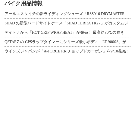
バイク用品情報
アールエスタイチの新ライディングシューズ「RSS016 DRYMASTER スト
SHAD の新型ハードサイドケース「SHAD TERRA TR27」がカスタムジ
デイトナから「HOT GRIP WRAP HEAT」が発売！ 最高約80℃の巻き
QSTARZ の GPSラップタイマーにシリーズ最小ボディ「LT-9000S」が
ウインズジャパンが「A-FORCE RR チョップドカーボン」を9/10発売！