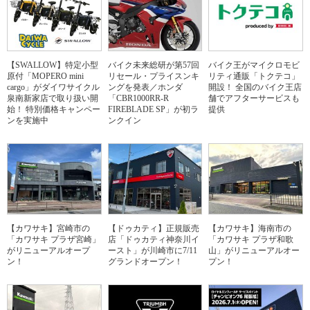
【SWALLOW】特定小型
バイク未来総研が第57回
バイク王がマイクロモビ
原付「MOPERO mini
リセール・プライスンキ
リティ通販「トクテコ」
cargo」がダイワサイクル
ングを発表／ホンダ
開設！ 全国のバイク王店
泉南新家店で取り扱い開
「CBR1000RR-R
舗でアフターサービスも
始！ 特別価格キャンペー
FIREBLADE SP」が初ラ
提供
ンを実施中
ンクイン
【カワサキ】宮崎市の
【ドゥカティ】正規販売
【カワサキ】海南市の
「カワサキ プラザ宮崎」
店「ドゥカティ神奈川イ
「カワサキ プラザ和歌
がリニューアルオープ
ースト」が川崎市に7/11
山」がリニューアルオー
ン！
グランドオープン！
プン！