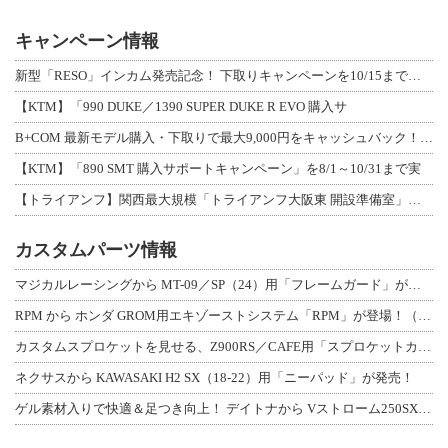
キャンペーン情報
新型「RESO」インカム発売記念！ 下取りキャンペーンを10/15まで延長して開
【KTM】「990 DUKE／1390 SUPER DUKE R EVO 購入サ
B+COM 最新モデル購入・下取りで最大9,000円をキャッシュバック！「B+F
【KTM】「890 SMT 購入サポートキャンペーン」を8/1～10/31まで実
【トライアンフ】関西最大規模「トライアンフ大阪東 開設準備室」がオープン！ 限定
カスタムパーツ情報
マジカルレーシングから MT-09／SP（24）用「フレームガード」が登場！
RPM から ホンダ GROM用エキゾーストシステム「RPM」が登場！（動画あり
カスタムスプロケットを見せる、Z900RS／CAFE用「スプロケットカバーフルキ
ネクサスから KAWASAKI H2 SX（18-22）用「ニーパッド」が発売！
ゲル素材入りで快適＆足つき向上！ デイトナから Vストローム250SX用「快適ロ