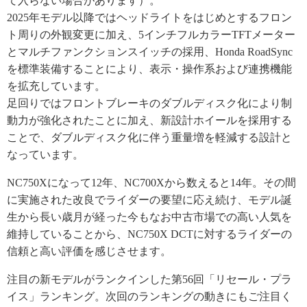
て入らない場合があります）。
2025年モデル以降ではヘッドライトをはじめとするフロン
ト周りの外観変更に加え、5インチフルカラーTFTメーター
とマルチファンクションスイッチの採用、Honda RoadSync
を標準装備することにより、表示・操作系および連携機能
を拡充しています。
足回りではフロントブレーキのダブルディスク化により制
動力が強化されたことに加え、新設計ホイールを採用する
ことで、ダブルディスク化に伴う重量増を軽減する設計と
なっています。
NC750Xになって12年、NC700Xから数えると14年。その間
に実施された改良でライダーの要望に応え続け、モデル誕
生から長い歳月が経った今もなお中古市場での高い人気を
維持していることから、NC750X DCTに対するライダーの
信頼と高い評価を感じさせます。
注目の新モデルがランクインした第56回「リセール・プラ
イス」ランキング。次回のランキングの動きにもご注目く