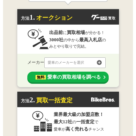
1.
オークション
方法
出品前
買取相場
に
が分かる！
3000社
最高入札店
の中から
の
みとやり取りで完結。
メーカー
愛車のメーカーを選択
愛車の買取相場を調べる
無料
2.
買取一括査定
方法
業界最大級の加盟店数！
最大12社
一括査定
の
で
高く売れる
愛車が
チャンス