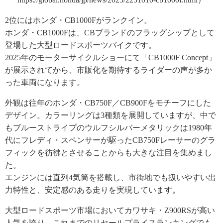
2位にはホンダ・CB1000Fがランクイン。
ホンダ・CB1000Fは、CBブランドのフラッグシップとして
登場した大型ロードスポーツバイクです。
2025年のモーターサイクルショーにて「CB1000F Concept」
が展示されてから、市販化を期待するライダーの声が多か
った車両になります。
外観は往年のホンダ・CB750F／CB900Fをモチーフにした
デザイン。カラーリングは3種類を展開していますが、中で
もブルーストライプのウルフシルバーメタリックは1980年
代にフレディ・スペンサーが駆ったCB750Fレーサーのグラ
フィックを彷彿とさせることからも大きな注目を集めまし
た。
エンジンには直列4気筒を搭載し、市街地でも扱いやすい出
力特性と、安定感のある走りを実現しています。
大型ロードスポーツ市場においてカワサキ・Z900RSが高い
人気を誇り、これまでのリセールプライスランキングでも