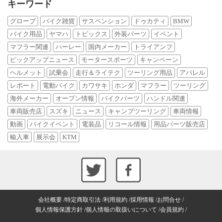
キーワード
グローブ
バイク雑貨
サスペンション
ドゥカティ
BMW
バイク用品
ヤマハ
トピックス
外装パーツ
イベント
マフラー関連
ハーレー
国内メーカー
トライアンフ
ピックアップニュース
モータースポーツ
キャンペーン
ヘルメット
試乗会
走行＆ライテク
ツーリング用品
アパレル
レポート
電動バイク
カワサキ
ホンダ
マフラー
ツーリング
海外メーカー
オープン情報
バイクパーツ
ハンドル関連
車両販売店
スズキ
ニュース
キャンプツーリング
車両情報
動画
バイクイベント
電装品
リコール情報
用品パーツ販売店
輸入車
展示会
KTM
会社概要
特定商取引法
利用規約
採用情報
お問合せ
個人情報保護方針
個人情報の取扱いについて
会員規約