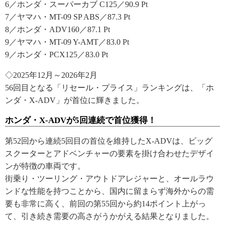
6／ホンダ・スーパーカブ C125／90.9 Pt
7／ヤマハ・MT-09 SP ABS／87.3 Pt
8／ホンダ・ADV160／87.1 Pt
9／ヤマハ・MT-09 Y-AMT／83.0 Pt
9／ホンダ・PCX125／83.0 Pt
◇2025年12月～2026年2月
56回目となる「リセール・プライス」ランキングは、「ホ
ンダ・X-ADV」が首位に輝きました。
ホンダ・X-ADVが5回連続で首位獲得！
第52回から連続5回目の首位を維持したX-ADVは、ビッグ
スクーターとアドベンチャーの要素を掛け合わせたデザイ
ンが特徴の車両です。
街乗り・ツーリング・アウトドアレジャーと、オールラウ
ンドな性能を持つことから、国内に留まらず海外からの需
要も非常に高く、前回の第55回から約14ポイント上がっ
て、引き続き需要の高さがうかがえる結果となりました。