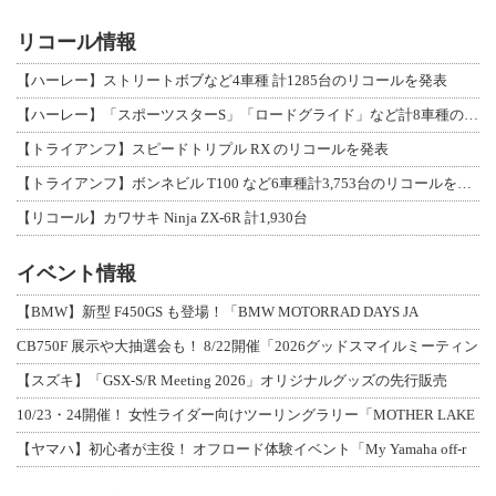
リコール情報
【ハーレー】ストリートボブなど4車種 計1285台のリコールを発表
【ハーレー】「スポーツスターS」「ロードグライド」など計8車種のリコールを発表
【トライアンフ】スピードトリプル RX のリコールを発表
【トライアンフ】ボンネビル T100 など6車種計3,753台のリコールを発表
【リコール】カワサキ Ninja ZX-6R 計1,930台
イベント情報
【BMW】新型 F450GS も登場！「BMW MOTORRAD DAYS JA
CB750F 展示や大抽選会も！ 8/22開催「2026グッドスマイルミーティン
【スズキ】「GSX-S/R Meeting 2026」オリジナルグッズの先行販売
10/23・24開催！ 女性ライダー向けツーリングラリー「MOTHER LAKE
【ヤマハ】初心者が主役！ オフロード体験イベント「My Yamaha off-r