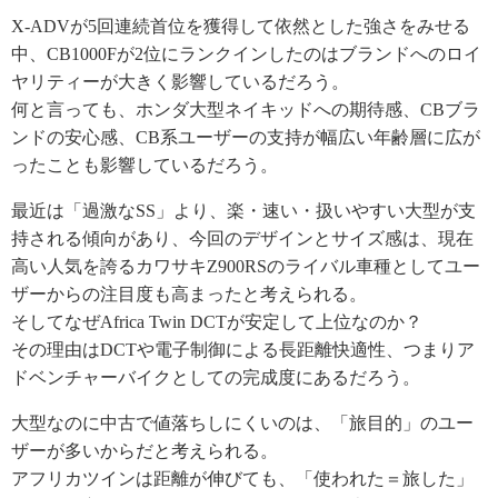
X-ADVが5回連続首位を獲得して依然とした強さをみせる
中、CB1000Fが2位にランクインしたのはブランドへのロイ
ヤリティーが大きく影響しているだろう。
何と言っても、ホンダ大型ネイキッドへの期待感、CBブラ
ンドの安心感、CB系ユーザーの支持が幅広い年齢層に広が
ったことも影響しているだろう。
最近は「過激なSS」より、楽・速い・扱いやすい大型が支
持される傾向があり、今回のデザインとサイズ感は、現在
高い人気を誇るカワサキZ900RSのライバル車種としてユー
ザーからの注目度も高まったと考えられる。
そしてなぜAfrica Twin DCTが安定して上位なのか？
その理由はDCTや電子制御による長距離快適性、つまりア
ドベンチャーバイクとしての完成度にあるだろう。
大型なのに中古で値落ちしにくいのは、「旅目的」のユー
ザーが多いからだと考えられる。
アフリカツインは距離が伸びても、「使われた＝旅した」