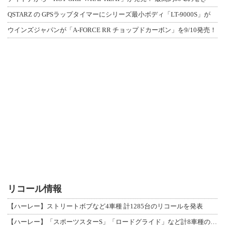
QSTARZ の GPSラップタイマーにシリーズ最小ボディ「LT-9000S」が
ウインズジャパンが「A-FORCE RR チョップドカーボン」を9/10発売！
リコール情報
【ハーレー】ストリートボブなど4車種 計1285台のリコールを発表
【ハーレー】「スポーツスターS」「ロードグライド」など計8車種のリコールを発表