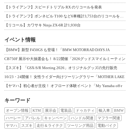
【トライアンフ】スピードトリプル RX のリコールを発表
【トライアンフ】ボンネビル T100 など6車種計3,753台のリコールを発表
【リコール】カワサキ Ninja ZX-6R 計1,930台
イベント情報
【BMW】新型 F450GS も登場！「BMW MOTORRAD DAYS JA
CB750F 展示や大抽選会も！ 8/22開催「2026グッドスマイルミーティン
【スズキ】「GSX-S/R Meeting 2026」オリジナルグッズの先行販売
10/23・24開催！ 女性ライダー向けツーリングラリー「MOTHER LAKE
【ヤマハ】初心者が主役！ オフロード体験イベント「My Yamaha off-r
キーワード
オープン情報
KTM
展示会
電装品
ドゥカティ
輸入車
BMW
ハーレー
アパレル
キャンペーン
ハンドル関連
マフラー関連
ヤマハ
スズキ
走行＆ライテク
ツーリング用品
電動バイク