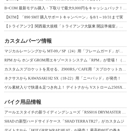
B+COM 最新モデル購入・下取りで最大9,000円をキャッシュバック！「B+F
【KTM】「890 SMT 購入サポートキャンペーン」を8/1～10/31まで実
【トライアンフ】関西最大規模「トライアンフ大阪東 開設準備室」がオープン！ 限定
カスタムパーツ情報
マジカルレーシングから MT-09／SP（24）用「フレームガード」が登場！
RPM から ホンダ GROM用エキゾーストシステム「RPM」が登場！（動画あり
カスタムスプロケットを見せる、Z900RS／CAFE用「スプロケットカバーフルキ
ネクサスから KAWASAKI H2 SX（18-22）用「ニーパッド」が発売！
ゲル素材入りで快適＆足つき向上！ デイトナから Vストローム250SX用「快適ロ
バイク用品情報
アールエスタイチの新ライディングシューズ「RSS016 DRYMASTER スト
SHAD の新型ハードサイドケース「SHAD TERRA TR27」がカスタムジ
デイトナから「HOT GRIP WRAP HEAT」が発売！ 最高約80℃の巻き