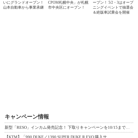
いにグランドオープン！
CPOM札幌中央」が札幌
ープン！ 5/2・3はオープ
山本自動車から事業承継
市中央区にオープン！
ニングイベントで抽選会
＆絶版車試乗会を開催
キャンペーン情報
新型「RESO」インカム発売記念！ 下取りキャンペーンを10/15まで延長して開
【KTM】「990 DUKE／1390 SUPER DUKE R EVO 購入サ