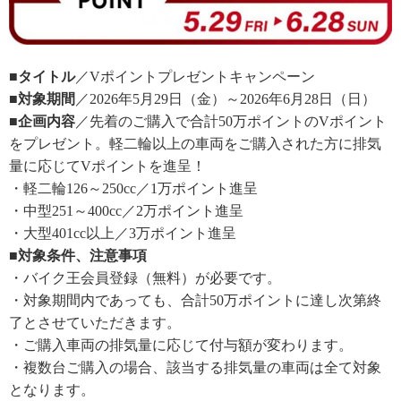
■タイトル
／Vポイントプレゼントキャンペーン
■対象期間
／2026年5月29日（金）～2026年6月28日（日）
■企画内容
／先着のご購入で合計50万ポイントのVポイント
をプレゼント。軽二輪以上の車両をご購入された方に排気
量に応じてVポイントを進呈！
・軽二輪126～250cc／1万ポイント進呈
・中型251～400cc／2万ポイント進呈
・大型401cc以上／3万ポイント進呈
■対象条件、注意事項
・バイク王会員登録（無料）が必要です。
・対象期間内であっても、合計50万ポイントに達し次第終
了とさせていただきます。
・ご購入車両の排気量に応じて付与額が変わります。
・複数台ご購入の場合、該当する排気量の車両は全て対象
となります。