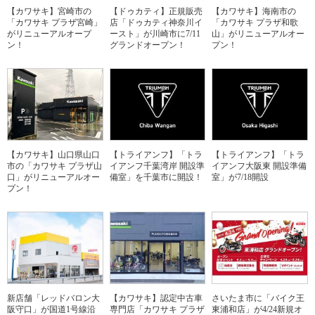
【カワサキ】宮崎市の
【ドゥカティ】正規販売
【カワサキ】海南市の
「カワサキ プラザ宮崎」
店「ドゥカティ神奈川イ
「カワサキ プラザ和歌
がリニューアルオープ
ースト」が川崎市に7/11
山」がリニューアルオー
ン！
グランドオープン！
プン！
【カワサキ】山口県山口
【トライアンフ】「トラ
【トライアンフ】「トラ
市の「カワサキ プラザ山
イアンフ千葉湾岸 開設準
イアンフ大阪東 開設準備
口」がリニューアルオー
備室」を千葉市に開設！
室」が7/18開設
プン！
新店舗「レッドバロン大
【カワサキ】認定中古車
さいたま市に「バイク王
阪守口」が国道1号線沿
専門店「カワサキ プラザ
東浦和店」が4/24新規オ