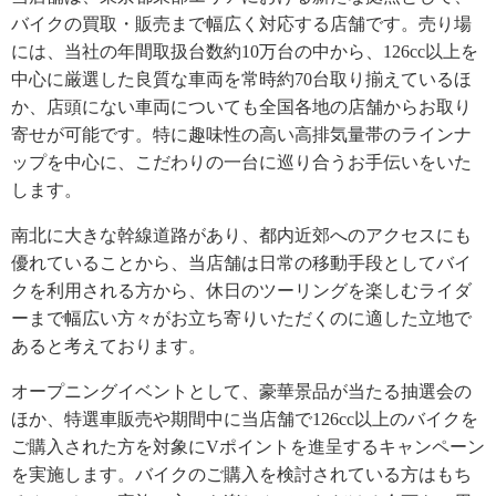
バイクの買取・販売まで幅広く対応する店舗です。売り場
には、当社の年間取扱台数約10万台の中から、126cc以上を
中心に厳選した良質な車両を常時約70台取り揃えているほ
か、店頭にない車両についても全国各地の店舗からお取り
寄せが可能です。特に趣味性の高い高排気量帯のラインナ
ップを中心に、こだわりの一台に巡り合うお手伝いをいた
します。
南北に大きな幹線道路があり、都内近郊へのアクセスにも
優れていることから、当店舗は日常の移動手段としてバイ
クを利用される方から、休日のツーリングを楽しむライダ
ーまで幅広い方々がお立ち寄りいただくのに適した立地で
あると考えております。
オープニングイベントとして、豪華景品が当たる抽選会の
ほか、特選車販売や期間中に当店舗で126cc以上のバイクを
ご購入された方を対象にVポイントを進呈するキャンペーン
を実施します。バイクのご購入を検討されている方はもち