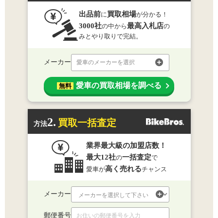
出品前
買取相場
に
が分かる！
3000社
最高入札店
の中から
の
みとやり取りで完結。
メーカー
愛車のメーカーを選択
愛車の買取相場を調べる
無料
2.
買取一括査定
方法
業界最大級の加盟店数！
最大12社
一括査定
の
で
高く売れる
愛車が
チャンス
メーカー
郵便番号