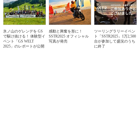
氷ノ山のゲレンデを GS
感動と興奮を形に！
ツーリングラリーイベン
で駆け抜ける！ 体験型イ
SSTR2025 オフィシャル
ト「SSTR2025」1万2,500
ベント「GS WELT
写真が発売
台が参加して盛況のうち
2025」のレポートが公開
に終了