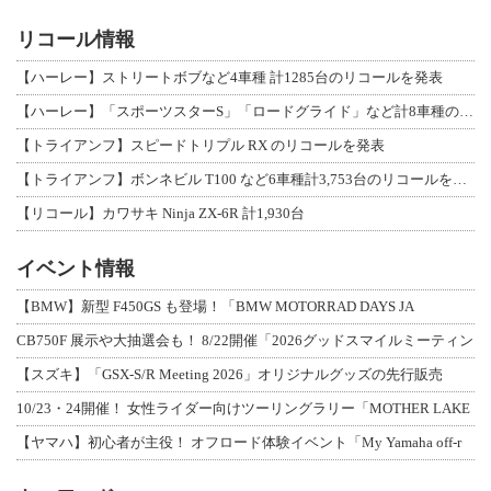
リコール情報
【ハーレー】ストリートボブなど4車種 計1285台のリコールを発表
【ハーレー】「スポーツスターS」「ロードグライド」など計8車種のリコールを発表
【トライアンフ】スピードトリプル RX のリコールを発表
【トライアンフ】ボンネビル T100 など6車種計3,753台のリコールを発表
【リコール】カワサキ Ninja ZX-6R 計1,930台
イベント情報
【BMW】新型 F450GS も登場！「BMW MOTORRAD DAYS JA
CB750F 展示や大抽選会も！ 8/22開催「2026グッドスマイルミーティン
【スズキ】「GSX-S/R Meeting 2026」オリジナルグッズの先行販売
10/23・24開催！ 女性ライダー向けツーリングラリー「MOTHER LAKE
【ヤマハ】初心者が主役！ オフロード体験イベント「My Yamaha off-r