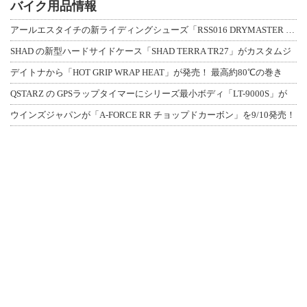
バイク用品情報
アールエスタイチの新ライディングシューズ「RSS016 DRYMASTER スト
SHAD の新型ハードサイドケース「SHAD TERRA TR27」がカスタムジ
デイトナから「HOT GRIP WRAP HEAT」が発売！ 最高約80℃の巻き
QSTARZ の GPSラップタイマーにシリーズ最小ボディ「LT-9000S」が
ウインズジャパンが「A-FORCE RR チョップドカーボン」を9/10発売！