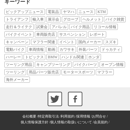
キーワード
ピックアップニュース
電装品
ヤマハ
ニュース
KTM
トライアンフ
輸入車
展示会
グローブ
ヘルメット
バイク雑貨
走行＆ライテク
試乗会
アパレル
バイク用品
リコール情報
バイクイベント
車両販売店
サスペンション
レポート
キャンペーン
マフラー関連
イベント
国内メーカー
スズキ
電動バイク
車両情報
動画
カワサキ
外装パーツ
ドゥカティ
ハーレー
トピックス
BMW
ハンドル関連
ホンダ
ツーリング用品
キャンプツーリング
バイクパーツ
オープン情報
ツーリング
用品パーツ販売店
モータースポーツ
マフラー
海外メーカー
会社概要
特定商取引法
利用規約
採用情報
お問合せ
個人情報保護方針
個人情報の取扱いについて
会員規約