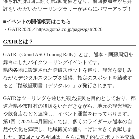
催された第1回に続く第2回開催となり、前回参加者から好
評をいただいたツーリングラリーがさらにパワーアップ！
■イベントの開催概要はこちら
・GATR2026／https://goto2.co.jp/pages/gatr2026
GATRとは？
GATR（Grand ASO Touring Rally）とは、熊本・阿蘇周辺を
舞台にしたバイクツーリングイベントです。
県内各地に設定された踏破スポットを巡り、観光を楽しみ
ながらデジタルスタンプを獲得。指定のスポットを踏破す
ると「踏破証明書（デジタル）」が発行されます。
GATRはツーリングを通じた観光振興を目的としており、都
道府県や市町村の後援をいただきながら、地元の観光施設
や飲食店などと連携し、イベント運営を行っております。
第1回（2025年4月開催）では、多くのライダーが熊本の自
然や文化を満喫し、地域観光の盛り上げに大きく貢献しま
した。第2回となる今回は、さらに魅力的なスポットや交流