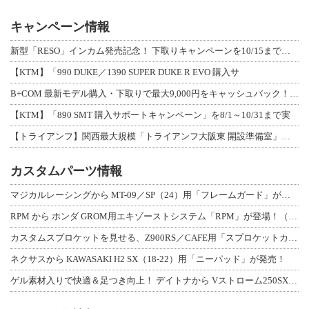
キャンペーン情報
新型「RESO」インカム発売記念！ 下取りキャンペーンを10/15まで延長して開
【KTM】「990 DUKE／1390 SUPER DUKE R EVO 購入サ
B+COM 最新モデル購入・下取りで最大9,000円をキャッシュバック！「B+F
【KTM】「890 SMT 購入サポートキャンペーン」を8/1～10/31まで実
【トライアンフ】関西最大規模「トライアンフ大阪東 開設準備室」がオープン！ 限定
カスタムパーツ情報
マジカルレーシングから MT-09／SP（24）用「フレームガード」が登場！
RPM から ホンダ GROM用エキゾーストシステム「RPM」が登場！（動画あり
カスタムスプロケットを見せる、Z900RS／CAFE用「スプロケットカバーフルキ
ネクサスから KAWASAKI H2 SX（18-22）用「ニーパッド」が発売！
ゲル素材入りで快適＆足つき向上！ デイトナから Vストローム250SX用「快適ロ