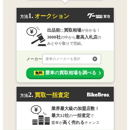
1.
オークション
方法
出品前
買取相場
に
が分かる！
3000社
最高入札店
の中から
の
みとやり取りで完結。
メーカー
愛車のメーカーを選択
愛車の買取相場を調べる
無料
2.
買取一括査定
方法
業界最大級の加盟店数！
最大12社
一括査定
の
で
高く売れる
愛車が
チャンス