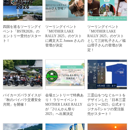
四国を巡るツーリングイ
ツーリングイベント
ツーリングイベント
ベント「BSTR2026」の
「MOTHER LAKE
「MOTHER LAKE
エントリー受付がスター
RALLY 2025」のゲスト
RALLY 2025」のゲスト
ト！
に縄文大工 Jomon さんの
として三好礼子さん／福
登壇が決定
山理子さんの登壇が決
定！
バイカーズパラダイスが
会場エントリーで特典あ
三霊山をつなぐルートを
「秋のバイパラ交通安全
り！ ラリーイベント
デザインした「日本三霊
月間」を開催！
MOTHER LAKE RALLY
山ラリー2025」公式オリ
が「2りんかん祭り
ジナルTシャツの受注販
2025」へ出展決定
売がスタート！