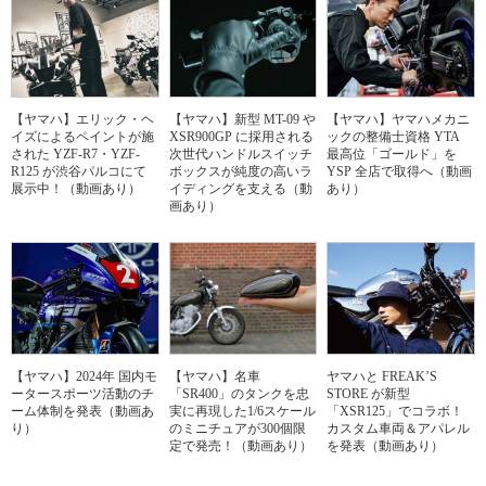
【ヤマハ】エリック・ヘ
【ヤマハ】新型 MT-09 や
【ヤマハ】ヤマハメカニ
イズによるペイントが施
XSR900GP に採用される
ックの整備士資格 YTA
された YZF-R7・YZF-
次世代ハンドルスイッチ
最高位「ゴールド」を
R125 が渋谷パルコにて
ボックスが純度の高いラ
YSP 全店で取得へ（動画
展示中！（動画あり）
イディングを支える（動
あり）
画あり）
【ヤマハ】2024年 国内モ
【ヤマハ】名車
ヤマハと FREAK’S
ータースポーツ活動のチ
「SR400」のタンクを忠
STORE が新型
ーム体制を発表（動画あ
実に再現した1/6スケール
「XSR125」でコラボ！
り）
のミニチュアが300個限
カスタム車両＆アパレル
定で発売！（動画あり）
を発表（動画あり）