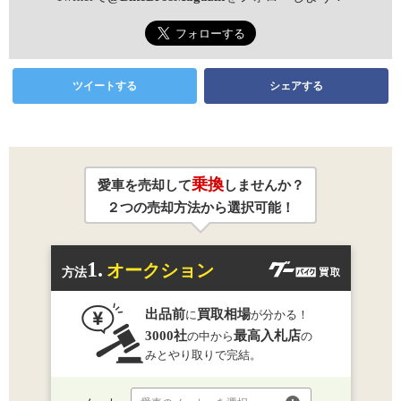
ツイートする
シェアする
乗換
愛車を売却して
しませんか？
２つの売却方法から選択可能！
1.
オークション
方法
出品前
買取相場
に
が分かる！
3000社
最高入札店
の中から
の
みとやり取りで完結。