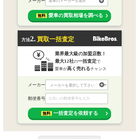
メーカー
愛車のメーカーを選択
愛車の買取相場を調べる
無料
2.
買取一括査定
方法
業界最大級の加盟店数！
最大12社
一括査定
の
で
高く売れる
愛車が
チャンス
メーカー
郵便番号
一括査定を依頼する
無料