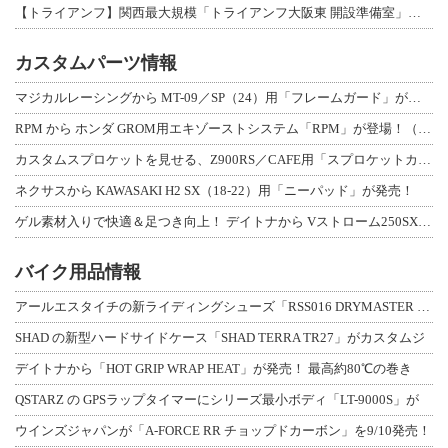
【トライアンフ】関西最大規模「トライアンフ大阪東 開設準備室」がオープン！ 限定
カスタムパーツ情報
マジカルレーシングから MT-09／SP（24）用「フレームガード」が登場！
RPM から ホンダ GROM用エキゾーストシステム「RPM」が登場！（動画あり
カスタムスプロケットを見せる、Z900RS／CAFE用「スプロケットカバーフルキ
ネクサスから KAWASAKI H2 SX（18-22）用「ニーパッド」が発売！
ゲル素材入りで快適＆足つき向上！ デイトナから Vストローム250SX用「快適ロ
バイク用品情報
アールエスタイチの新ライディングシューズ「RSS016 DRYMASTER スト
SHAD の新型ハードサイドケース「SHAD TERRA TR27」がカスタムジ
デイトナから「HOT GRIP WRAP HEAT」が発売！ 最高約80℃の巻き
QSTARZ の GPSラップタイマーにシリーズ最小ボディ「LT-9000S」が
ウインズジャパンが「A-FORCE RR チョップドカーボン」を9/10発売！