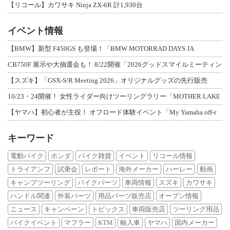
【リコール】カワサキ Ninja ZX-6R 計1,930台
イベント情報
【BMW】新型 F450GS も登場！「BMW MOTORRAD DAYS JA
CB750F 展示や大抽選会も！ 8/22開催「2026グッドスマイルミーティン
【スズキ】「GSX-S/R Meeting 2026」オリジナルグッズの先行販売
10/23・24開催！ 女性ライダー向けツーリングラリー「MOTHER LAKE
【ヤマハ】初心者が主役！ オフロード体験イベント「My Yamaha off-r
キーワード
電動バイク
ホンダ
バイク雑貨
イベント
リコール情報
トライアンフ
試乗会
レポート
海外メーカー
ハーレー
動画
キャンプツーリング
バイクパーツ
車両情報
スズキ
カワサキ
ハンドル関連
外装パーツ
用品パーツ販売店
オープン情報
ニュース
キャンペーン
トピックス
車両販売店
ツーリング用品
バイクイベント
マフラー
KTM
輸入車
ヤマハ
国内メーカー