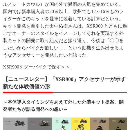
ル／シートカウル）が国内外で異例の人気を集めている。
国内では新車購入者の20％以上、欧州でも12～16％ものラ
イダーがこのキットを愛車に装着している計算だという。
キット開発を牽引した田中佑樹さんは、XSR900 とともに過
ごすオーナーのスタイルをイメージしてそれを実現する外
装キットの開発に取り組んだと振り返り、今後は「〇〇を
したいからバイクが欲しい！」という動機を生み出せるよ
うなアクセサリーを開発したいと語った。
XSR900をグーバイクで探す＞＞
【ニュースレター】「XSR900」アクセサリーが示す
新たな体験価値の形
～本体導入タイミングをあえて外した外装キット提案。開
発者たちが語る開発への想い～