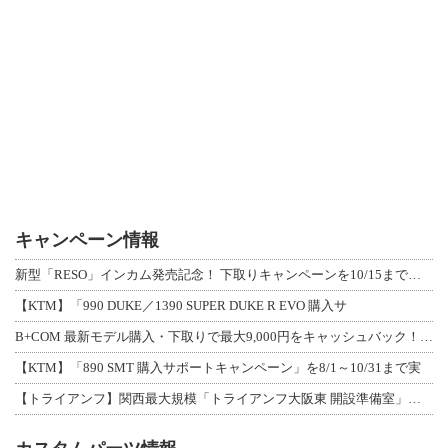
キャンペーン情報
新型「RESO」インカム発売記念！ 下取りキャンペーンを10/15まで延長して開
【KTM】「990 DUKE／1390 SUPER DUKE R EVO 購入サ
B+COM 最新モデル購入・下取りで最大9,000円をキャッシュバック！「B+F
【KTM】「890 SMT 購入サポートキャンペーン」を8/1～10/31まで実
【トライアンフ】関西最大規模「トライアンフ大阪東 開設準備室」がオープン！ 限定