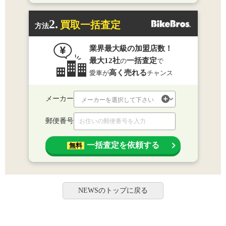
2.
買取一括査定
方法
業界最大級の加盟店数！
最大12社
一括査定
の
で
高く売れる
愛車が
チャンス
メーカー
郵便番号
一括査定を依頼する
無料
NEWSのトップに戻る