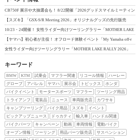
CB750F 展示や大抽選会も！ 8/22開催「2026グッドスマイルミーティン
【スズキ】「GSX-S/R Meeting 2026」オリジナルグッズの先行販売
10/23・24開催！ 女性ライダー向けツーリングラリー「MOTHER LAKE
【ヤマハ】初心者が主役！ オフロード体験イベント「My Yamaha off-r
女性ライダー向けツーリングラリー「MOTHER LAKE RALLY 2026」
キーワード
BMW
KTM
試乗会
マフラー関連
リコール情報
ハーレー
グローブ
アパレル
ヤマハ
展示会
トピックス
ホンダ
バイクイベント
モータースポーツ
マフラー
ツーリング用品
トライアンフ
電装品
ニュース
車両販売店
カワサキ
キャンプツーリング
バイク用品
スズキ
イベント
ピックアップニュース
ドゥカティ
輸入車
ハンドル関連
バイクパーツ
キャンペーン
動画
車両情報
電動バイク
オープン情報
ツーリング
用品パーツ販売店
サスペンション