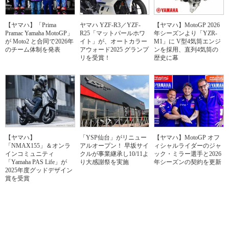
【ヤマハ】「Prima
ヤマハ YZF-R3／YZF-
【ヤマハ】MotoGP 2026
Pramac Yamaha MotoGP」
R25「マットパールホワ
年シーズンより「YZR-
が Moto2 と合同で2026年
イト」が、オートカラー
M1」に V型4気筒エンジ
のチーム体制を発表
アウォード2025 グランプ
ンを採用、直列4気筒の
リを受賞！
歴史に幕
【ヤマハ】
「YSP仙台」がリニュー
【ヤマハ】MotoGP オフ
「NMAX155」＆オンラ
アルオープン！ 早坂サイ
ィシャルライダーのジャ
インコミュニティ
クルが事業継承し10/11よ
ック・ミラー選手と2026
「Yamaha PAS Life」が
り大感謝祭を実施
年シーズンの契約を更新
2025年度グッドデザイン
賞を受賞