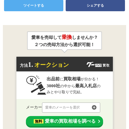
ツイートする
シェアする
乗換
愛車を売却して
しませんか？
２つの売却方法から選択可能！
1.
オークション
方法
出品前
買取相場
に
が分かる！
3000社
最高入札店
の中から
の
みとやり取りで完結。
メーカー
愛車のメーカーを選択
愛車の買取相場を調べる
無料