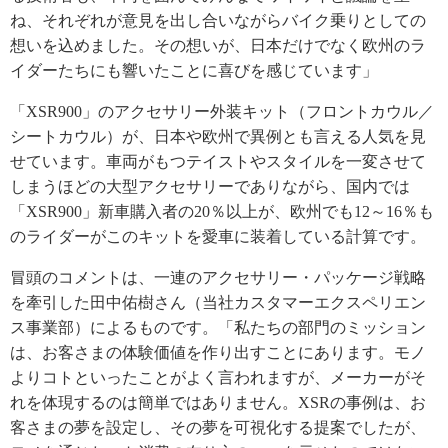
ね、それぞれが意見を出し合いながらバイク乗りとしての
想いを込めました。その想いが、日本だけでなく欧州のラ
イダーたちにも響いたことに喜びを感じています」
「XSR900」のアクセサリー外装キット（フロントカウル／
シートカウル）が、日本や欧州で異例とも言える人気を見
せています。車両がもつテイストやスタイルを一変させて
しまうほどの大型アクセサリーでありながら、国内では
「XSR900」新車購入者の20％以上が、欧州でも12～16％も
のライダーがこのキットを愛車に装着している計算です。
冒頭のコメントは、一連のアクセサリー・パッケージ戦略
を牽引した田中佑樹さん（当社カスタマーエクスペリエン
ス事業部）によるものです。「私たちの部門のミッション
は、お客さまの体験価値を作り出すことにあります。モノ
よりコトといったことがよく言われますが、メーカーがそ
れを体現するのは簡単ではありません。XSRの事例は、お
客さまの夢を設定し、その夢を可視化する提案でしたが、