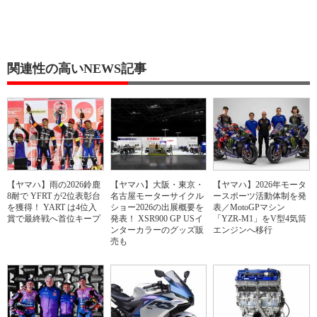
関連性の高いNEWS記事
【ヤマハ】雨の2026鈴鹿
【ヤマハ】大阪・東京・
【ヤマハ】2026年モータ
8耐で YFRT が2位表彰台
名古屋モーターサイクル
ースポーツ活動体制を発
を獲得！ YART は4位入
ショー2026の出展概要を
表／MotoGPマシン
賞で最終戦へ首位キープ
発表！ XSR900 GP USイ
「YZR-M1」をV型4気筒
ンターカラーのグッズ販
エンジンへ移行
売も