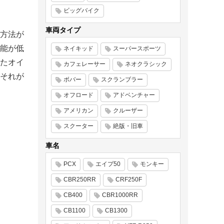
ビッグバイク
車両タイプ
方法が
能が低
ネイキッド
スーパースポーツ
たオイ
カフェレーサー
ネオクラシック
それが
ボバー
スクランブラー
オフロード
アドベンチャー
アメリカン
クルーザー
スクーター
絶版・旧車
車名
PCX
エイプ50
モンキー
CBR250RR
CRF250F
CB400
CBR1000RR
CB1100
CB1300