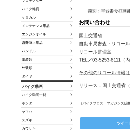
プロテクター
バイク雑貨
ケミカル
お問い合わせ
メンテナンス用品
エンジンオイル
国土交通省
盗難防止用品
自動車局審査・リコール
ハンドル
リコール監理室
TEL／03-5253-8111（
電装類
外装類
その他のリコール情報は
タイヤ
リリース = 国土交通省（
バイク動画
バイク動画一覧
（バイクブロス・マガジンズ編
ホンダ
ヤマハ
スズキ
ツイー
カワサキ