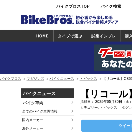
バイクブロスTOP
バイク検索
中古バイ
カタログ検
ショップ検
ク・新車検
索
索
索
HOME
タイプで選ぶ
試乗インプレ
購
スポーツ＆ネ
原付＆ミニバ
アメリカン＆
ビッグスクー
オフロード
試乗インプレ
ホンダ
ヤマハ
スズキ
カワサキ
ハーレー
BMW
トライアンフ
ドゥカティ
購
ホ
ヤ
ス
カ
イキッド
イク
クルーザー
ター
一覧
一
バイクブロス
マガジンズ
バイクニュース
トピックス
【リコール】CB650
【リコール】C
バイクニュース
掲載日： 2025年05月30日（金）
バイク車両
カテゴリー:
トピックス
タグ:
全てのバイク車両情報
国内メーカー
ツイー
海外メーカー