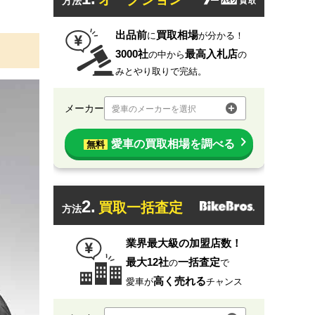
方法
出品前
買取相場
に
が分かる！
3000社
最高入札店
の中から
の
みとやり取りで完結。
メーカー
愛車のメーカーを選択
愛車の買取相場を調べる
無料
2.
買取一括査定
方法
業界最大級の加盟店数！
最大12社
一括査定
の
で
高く売れる
愛車が
チャンス