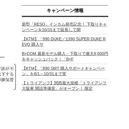
キャンペーン情報
新型「RESO」インカム発売記念！ 下取りキャ
ンペーンを10/15まで延長して開
【KTM】「990 DUKE／1390 SUPER DUKE R
EVO 購入サ
B+COM 最新モデル購入・下取りで最大9,000円
をキャッシュバック！「B+F
【KTM】「890 SMT 購入サポートキャンペー
ン」を8/1～10/31まで実
【トライアンフ】関西最大規模「トライアンフ
大阪東 開設準備室」がオープン！ 限定