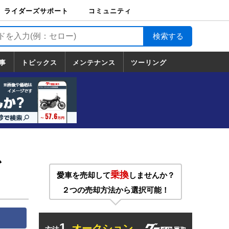
ライダーズサポート
コミュニティ
ライダーズサポート
バイク輸送
バイクガレージライ
バイク車両保険
ロードサービス
バイク試乗
コミュニティ
日記
ツーリング
カスタム
TOP
フ
TOP
事
トピックス
メンテナンス
ツーリング
トピックス
ホンダ
ヤマハ
スズキ
カワサキ
ハーレーダ
BMW
ドゥカティ
トライアン
メンテナンス
基本整備
部位別メンテ
工具の使い方
ツール100選
メンテのうん
一覧
ビッドソン
フ
一覧
ちく
台
乗換
愛車を売却して
しませんか？
２つの売却方法から選択可能！
1.
オークション