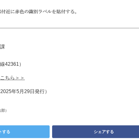
課
内線42361）
こちら＞＞
2025年5月29日発行）
集部）
トする
シェアする