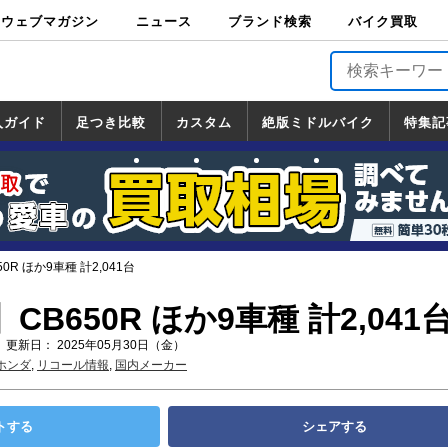
ウェブマガジン
ニュース
ブランド検索
バイク買取
バイクブロス・
原付＆ミニバイ
スポーツ＆ネイ
アメリカン＆ツ
ビッグスクータ
オフロード
バージンハーレ
バージンBMW
バージンドゥカ
バージントライ
ニュース
車両情報
イベント
キャンペ
トピック
バイク用
バイクパ
書籍・
サポート
お知らせ
ブランドを検
ブランドボイ
バイク買取
マガジンズ
ク
キッド
アラー
ー
ー
ティ
アンフ
TOP
ーン
ス
品
ーツ
DVD
索
ス
入ガイド
足つき比較
カスタム
絶版ミドルバイク
特集記
入ガイド
ンダ
マハ
ズキ
ワサキ
カスタム
ホンダ
ヤマハ
スズキ
カワサキ
道の駅調査隊
ツーリング情報局
日本の道50選
国道めぐり
林道ツーリング
絶版ミドルバイク
ホンダ
ヤマハ
スズキ
カワサキ
覧
一覧
一覧
R ほか9車種 計2,041台
B650R ほか9車種 計2,041
 更新日： 2025年05月30日（金）
ホンダ
,
リコール情報
,
国内メーカー
トする
シェアする