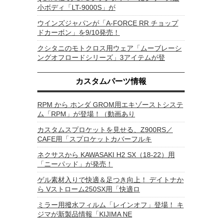
小ボディ「LT-9000S」が
ウインズジャパンが「A-FORCE RR チョップ
ドカーボン」を9/10発売！
クシタニのモトクロス用ウェア「ムーブレーシ
ングオフロードシリーズ」3アイテムが登
カスタムパーツ情報
RPM から ホンダ GROM用エキゾーストシステ
ム「RPM」が登場！（動画あり
カスタムスプロケットを見せる、Z900RS／
CAFE用「スプロケットカバーフルキ
ネクサスから KAWASAKI H2 SX（18-22）用
「ニーパッド」が発売！
ゲル素材入りで快適＆足つき向上！ デイトナか
ら Vストローム250SX用「快適ロ
ミラー用撥水フィルム「レインオフ」登場！ キ
ジマが新製品情報「KIJIMA NE