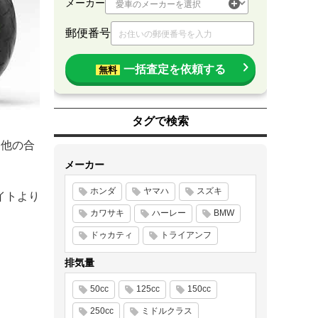
メーカー
郵便番号
一括査定を依頼する
無料
タグで検索
 他の合
メーカー
ホンダ
ヤマハ
スズキ
イトより
カワサキ
ハーレー
BMW
ドゥカティ
トライアンフ
排気量
50cc
125cc
150cc
250cc
ミドルクラス