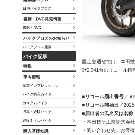
日刊バイクブロス
書籍・DVD発売情報
書籍・DVD
バイクブロスのお知らせ
バイクブロス通販
バイク記事
国土交通省では、本田技研
特集
計2,041台のリコール
車両情報
試乗インプレッション
バイク購入ガイド
■リコール届出番号
／56
カスタムバイク
■リコール開始日
／202
旧車・絶版バイク
■届出者の氏名又は名称
絶版ミドルバイク
・本田技研工業株式会社 
・問い合わせ先／お客様相談セ
購入基礎知識