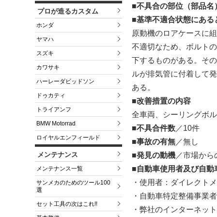
■不具合の部位（部品名
プロが造るカスタム
■基準不適合状態にある
ホンダ
原動機のロアケースに組
ヤマハ
不適切なため、ボルトの
スズキ
下するものがある。その
カワサキ
ルが排気管に付着して発
ハーレーダビッドソン
ある。
ドゥカティ
■改善措置の内容
トライアンフ
全車両、シーリングボル
BMW Motorrad
■不具合件数
／10件
ロイヤルエンフィールド
■事故の有無
／無し
メンテナンス
■発見の動機
／市場から
■自動車使用者及び自動
メンテナンス一覧
・使用者：ダイレクトメ
サンメカのためのツール100
選
・自動車特定整備事業者
セット工具の次はこれ!!
・弊社のインターネット