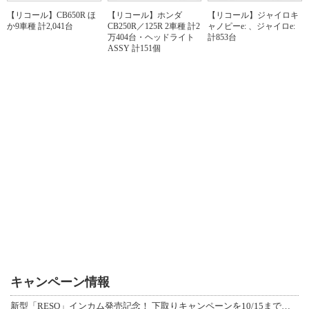
【リコール】CB650R ほ
【リコール】ホンダ
【リコール】ジャイロキ
か9車種 計2,041台
CB250R／125R 2車種 計2
ャノピーe: 、ジャイロe:
万404台・ヘッドライト
計853台
ASSY 計151個
キャンペーン情報
新型「RESO」インカム発売記念！ 下取りキャンペーンを10/15まで延長して開