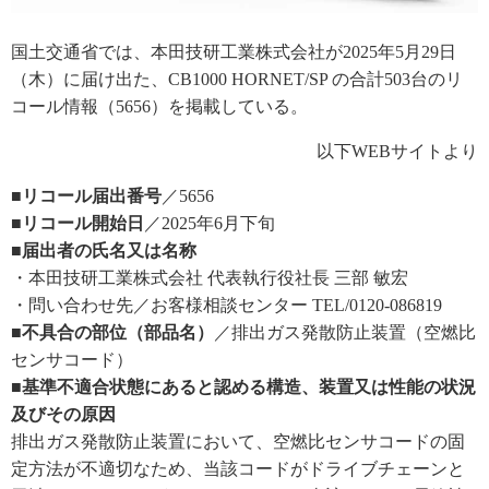
国土交通省では、本田技研工業株式会社が2025年5月29日
（木）に届け出た、CB1000 HORNET/SP の合計503台のリ
コール情報（5656）を掲載している。
以下WEBサイトより
■リコール届出番号
／5656
■リコール開始日
／2025年6月下旬
■届出者の氏名又は名称
・本田技研工業株式会社 代表執行役社長 三部 敏宏
・問い合わせ先／お客様相談センター TEL/0120-086819
■不具合の部位（部品名）
／排出ガス発散防止装置（空燃比
センサコード）
■基準不適合状態にあると認める構造、装置又は性能の状況
及びその原因
排出ガス発散防止装置において、空燃比センサコードの固
定方法が不適切なため、当該コードがドライブチェーンと