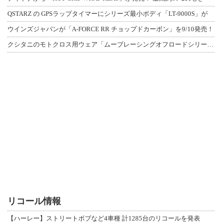
QSTARZ の GPSラップタイマーにシリーズ最小ボディ「LT-9000S」が
ウインズジャパンが「A-FORCE RR チョップドカーボン」を9/10発売！
クシタニのモトクロス用ウェア「ムーブレーシングオフロードシリーズ」3アイテムが登
リコール情報
【ハーレー】ストリートボブなど4車種 計1285台のリコールを発表