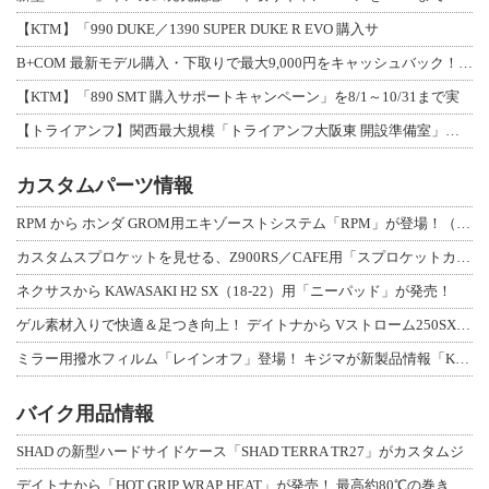
【KTM】「990 DUKE／1390 SUPER DUKE R EVO 購入サ
B+COM 最新モデル購入・下取りで最大9,000円をキャッシュバック！「B+F
【KTM】「890 SMT 購入サポートキャンペーン」を8/1～10/31まで実
【トライアンフ】関西最大規模「トライアンフ大阪東 開設準備室」がオープン！ 限定
カスタムパーツ情報
RPM から ホンダ GROM用エキゾーストシステム「RPM」が登場！（動画あり
カスタムスプロケットを見せる、Z900RS／CAFE用「スプロケットカバーフルキ
ネクサスから KAWASAKI H2 SX（18-22）用「ニーパッド」が発売！
ゲル素材入りで快適＆足つき向上！ デイトナから Vストローム250SX用「快適ロ
ミラー用撥水フィルム「レインオフ」登場！ キジマが新製品情報「KIJIMA NE
バイク用品情報
SHAD の新型ハードサイドケース「SHAD TERRA TR27」がカスタムジ
デイトナから「HOT GRIP WRAP HEAT」が発売！ 最高約80℃の巻き