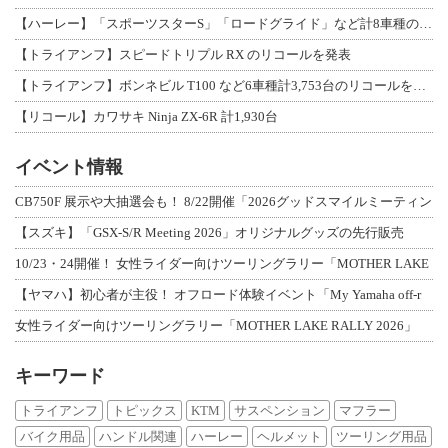
【ハーレー】「スポーツスターS」「ロードグライド」など計8車種のリコールを発表
【トライアンフ】スピードトリプル RX のリコールを発表
【トライアンフ】ボンネビル T100 など6車種計3,753台のリコールを発表
【リコール】カワサキ Ninja ZX-6R 計1,930台
イベント情報
CB750F 展示や大抽選会も！ 8/22開催「2026グッドスマイルミーティン
【スズキ】「GSX-S/R Meeting 2026」オリジナルグッズの先行販売
10/23・24開催！ 女性ライダー向けツーリングラリー「MOTHER LAKE
【ヤマハ】初心者が主役！ オフロード体験イベント「My Yamaha off-r
女性ライダー向けツーリングラリー「MOTHER LAKE RALLY 2026」
キーワード
トライアンフ
トピックス
KTM
サスペンション
マフラー
バイク用品
ハンドル関連
ハーレー
ヘルメット
ツーリング用品