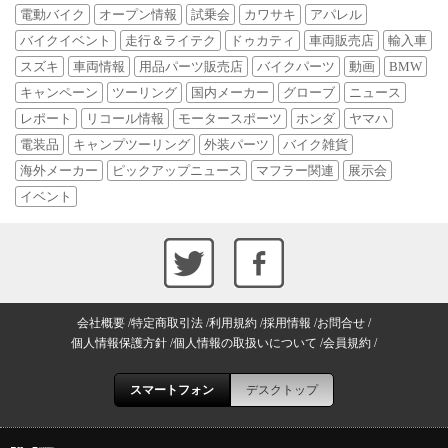
電動バイク
オープン情報
試乗会
カワサキ
アパレル
バイクイベント
走行＆ライテク
ドゥカティ
車両販売店
輸入車
スズキ
車両情報
用品パーツ販売店
バイクパーツ
動画
BMW
キャンペーン
ツーリング
国内メーカー
グローブ
ニュース
レポート
リコール情報
モータースポーツ
ホンダ
ヤマハ
電装品
キャンプツーリング
外装パーツ
バイク雑貨
海外メーカー
ピックアップニュース
マフラー関連
展示会
イベント
会社概要
特定商取引法
利用規約
採用情報
お問合せ
個人情報保護方針
個人情報の取扱いについて
会員規約
スマートフォン
デスクトップ