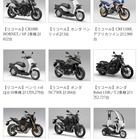
【リコール】CB1000
【リコール】ホンダ ベン
【リコール】CRF1100L
HORNET／SP 2車種 計
リィeI 計3台
アフリカツイン 計2,960
622台
台
【リコール】ベンリィeI
【リコール】ホンダ
【リコール】ホンダ
ほか10車種 計1万9,279台
NC750X 計284台
Rebel 1100／T 2車種 計1
万2,727台