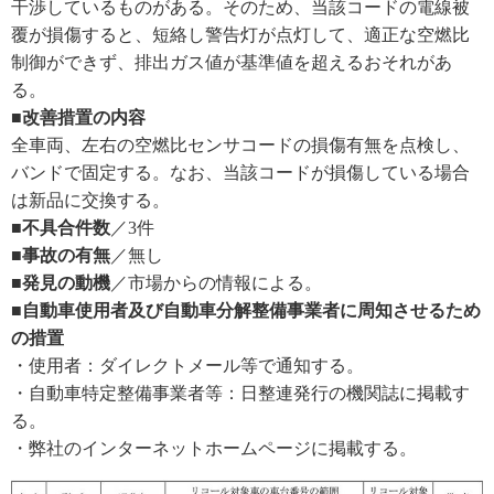
干渉しているものがある。そのため、当該コードの電線被
覆が損傷すると、短絡し警告灯が点灯して、適正な空燃比
制御ができず、排出ガス値が基準値を超えるおそれがあ
る。
■改善措置の内容
全車両、左右の空燃比センサコードの損傷有無を点検し、
バンドで固定する。なお、当該コードが損傷している場合
は新品に交換する。
■不具合件数
／3件
■事故の有無
／無し
■発見の動機
／市場からの情報による。
■自動車使用者及び自動車分解整備事業者に周知させるため
の措置
・使用者：ダイレクトメール等で通知する。
・自動車特定整備事業者等：日整連発行の機関誌に掲載す
る。
・弊社のインターネットホームページに掲載する。