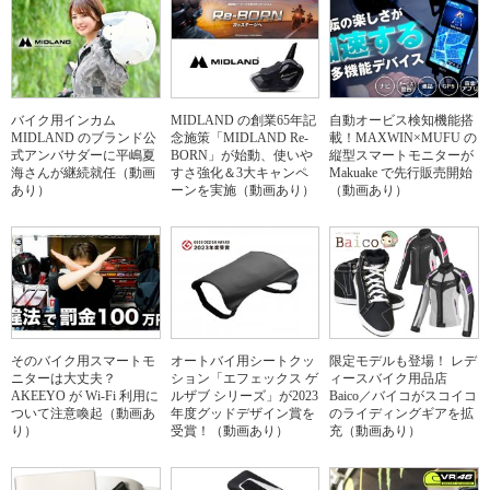
バイク用インカム
MIDLAND の創業65年記
自動オービス検知機能搭
MIDLAND のブランド公
念施策「MIDLAND Re-
載！MAXWIN×MUFU の
式アンバサダーに平嶋夏
BORN」が始動、使いや
縦型スマートモニターが
海さんが継続就任（動画
すさ強化＆3大キャンペ
Makuake で先行販売開始
あり）
ーンを実施（動画あり）
（動画あり）
そのバイク用スマートモ
オートバイ用シートクッ
限定モデルも登場！ レデ
ニターは大丈夫？
ション「エフェックス ゲ
ィースバイク用品店
AKEEYO が Wi-Fi 利用に
ルザブ シリーズ」が2023
Baico／バイコがスコイコ
ついて注意喚起（動画あ
年度グッドデザイン賞を
のライディングギアを拡
り）
受賞！（動画あり）
充（動画あり）