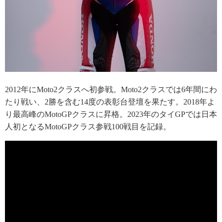
2012年にMoto2クラスへ初参戦。Moto2クラスでは6年間にわ
たり戦い、2勝を含む14度の表彰台登壇を果たす。2018年よ
り最高峰のMotoGPクラスに昇格。2023年のタイGPでは日本
人初となるMotoGPクラス参戦100戦目を記録。