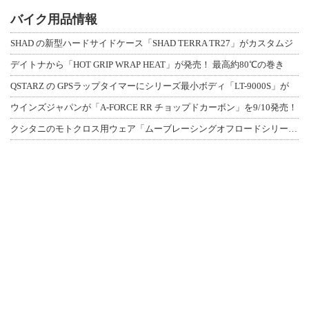
バイク用品情報
SHAD の新型ハードサイドケース「SHAD TERRA TR27」がカスタムジ
デイトナから「HOT GRIP WRAP HEAT」が発売！ 最高約80℃の巻き
QSTARZ の GPSラップタイマーにシリーズ最小ボディ「LT-9000S」が
ウインズジャパンが「A-FORCE RR チョップドカーボン」を9/10発売！
クシタニのモトクロス用ウェア「ムーブレーシングオフロードシリーズ」3アイテムが登