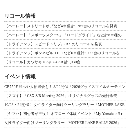
リコール情報
【ハーレー】ストリートボブなど4車種 計1285台のリコールを発表
【ハーレー】「スポーツスターS」「ロードグライド」など計8車種のリコールを発表
【トライアンフ】スピードトリプル RX のリコールを発表
【トライアンフ】ボンネビル T100 など6車種計3,753台のリコールを発表
【リコール】カワサキ Ninja ZX-6R 計1,930台
イベント情報
CB750F 展示や大抽選会も！ 8/22開催「2026グッドスマイルミーティン
【スズキ】「GSX-S/R Meeting 2026」オリジナルグッズの先行販売
10/23・24開催！ 女性ライダー向けツーリングラリー「MOTHER LAKE
【ヤマハ】初心者が主役！ オフロード体験イベント「My Yamaha off-r
女性ライダー向けツーリングラリー「MOTHER LAKE RALLY 2026」