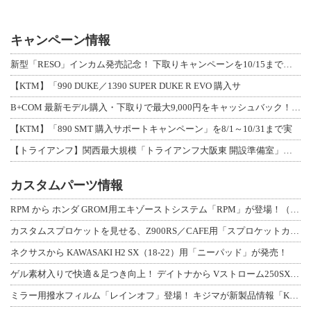
キャンペーン情報
新型「RESO」インカム発売記念！ 下取りキャンペーンを10/15まで延長して開
【KTM】「990 DUKE／1390 SUPER DUKE R EVO 購入サ
B+COM 最新モデル購入・下取りで最大9,000円をキャッシュバック！「B+F
【KTM】「890 SMT 購入サポートキャンペーン」を8/1～10/31まで実
【トライアンフ】関西最大規模「トライアンフ大阪東 開設準備室」がオープン！ 限定
カスタムパーツ情報
RPM から ホンダ GROM用エキゾーストシステム「RPM」が登場！（動画あり
カスタムスプロケットを見せる、Z900RS／CAFE用「スプロケットカバーフルキ
ネクサスから KAWASAKI H2 SX（18-22）用「ニーパッド」が発売！
ゲル素材入りで快適＆足つき向上！ デイトナから Vストローム250SX用「快適ロ
ミラー用撥水フィルム「レインオフ」登場！ キジマが新製品情報「KIJIMA NE