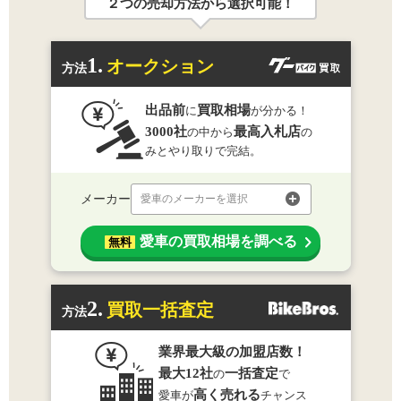
２つの売却方法から選択可能！
1.
オークション
方法
出品前
買取相場
に
が分かる！
3000社
最高入札店
の中から
の
みとやり取りで完結。
メーカー
愛車のメーカーを選択
愛車の買取相場を調べる
無料
2.
買取一括査定
方法
業界最大級の加盟店数！
最大12社
一括査定
の
で
高く売れる
愛車が
チャンス