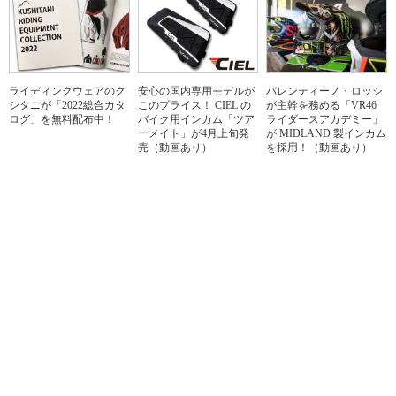
ライディングウェアのク
安心の国内専用モデルが
バレンティーノ・ロッシ
シタニが「2022総合カタ
このプライス！ CIEL の
が主幹を務める「VR46
ログ」を無料配布中！
バイク用インカム「ツア
ライダースアカデミー」
ーメイト」が4月上旬発
が MIDLAND 製インカム
売（動画あり）
を採用！（動画あり）