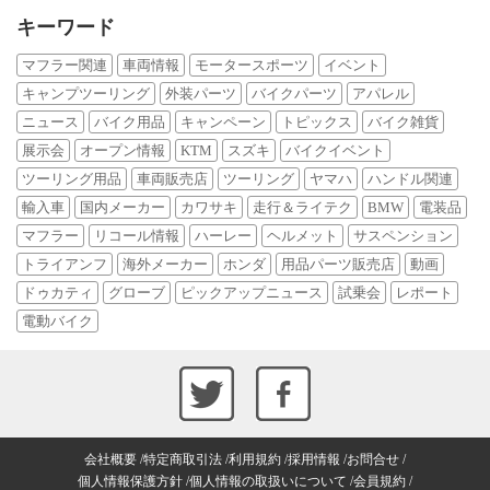
キーワード
マフラー関連
車両情報
モータースポーツ
イベント
キャンプツーリング
外装パーツ
バイクパーツ
アパレル
ニュース
バイク用品
キャンペーン
トピックス
バイク雑貨
展示会
オープン情報
KTM
スズキ
バイクイベント
ツーリング用品
車両販売店
ツーリング
ヤマハ
ハンドル関連
輸入車
国内メーカー
カワサキ
走行＆ライテク
BMW
電装品
マフラー
リコール情報
ハーレー
ヘルメット
サスペンション
トライアンフ
海外メーカー
ホンダ
用品パーツ販売店
動画
ドゥカティ
グローブ
ピックアップニュース
試乗会
レポート
電動バイク
会社概要
特定商取引法
利用規約
採用情報
お問合せ
個人情報保護方針
個人情報の取扱いについて
会員規約