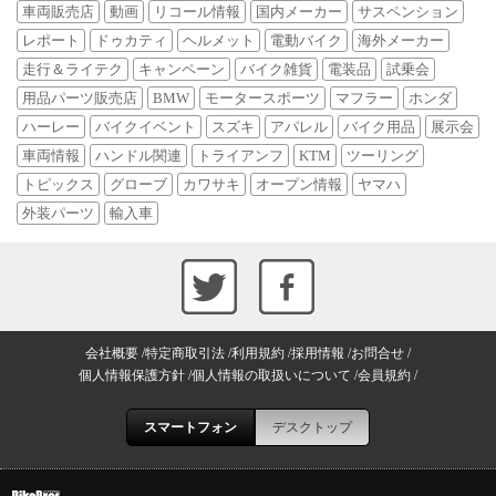
車両販売店
動画
リコール情報
国内メーカー
サスペンション
レポート
ドゥカティ
ヘルメット
電動バイク
海外メーカー
走行＆ライテク
キャンペーン
バイク雑貨
電装品
試乗会
用品パーツ販売店
BMW
モータースポーツ
マフラー
ホンダ
ハーレー
バイクイベント
スズキ
アパレル
バイク用品
展示会
車両情報
ハンドル関連
トライアンフ
KTM
ツーリング
トピックス
グローブ
カワサキ
オープン情報
ヤマハ
外装パーツ
輸入車
会社概要
特定商取引法
利用規約
採用情報
お問合せ
個人情報保護方針
個人情報の取扱いについて
会員規約
スマートフォン
デスクトップ