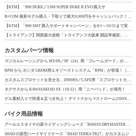
【KTM】「990 DUKE／1390 SUPER DUKE R EVO 購入サ
B+COM 最新モデル購入・下取りで最大9,000円をキャッシュバック！「B+F
【KTM】「890 SMT 購入サポートキャンペーン」を8/1～10/31まで実
【トライアンフ】関西最大規模「トライアンフ大阪東 開設準備室」がオープン！ 限定
カスタムパーツ情報
マジカルレーシングから MT-09／SP（24）用「フレームガード」が登場！
RPM から ホンダ GROM用エキゾーストシステム「RPM」が登場！（動画あり
カスタムスプロケットを見せる、Z900RS／CAFE用「スプロケットカバーフルキ
ネクサスから KAWASAKI H2 SX（18-22）用「ニーパッド」が発売！
ゲル素材入りで快適＆足つき向上！ デイトナから Vストローム250SX用「快適ロ
バイク用品情報
アールエスタイチの新ライディングシューズ「RSS016 DRYMASTER スト
SHAD の新型ハードサイドケース「SHAD TERRA TR27」がカスタムジ