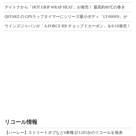
デイトナから「HOT GRIP WRAP HEAT」が発売！ 最高約80℃の巻き
QSTARZ の GPSラップタイマーにシリーズ最小ボディ「LT-9000S」が
ウインズジャパンが「A-FORCE RR チョップドカーボン」を9/10発売！
リコール情報
【ハーレー】ストリートボブなど4車種 計1285台のリコールを発表