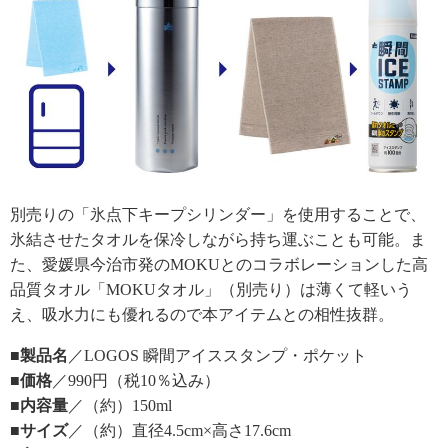
別売りの「氷点下キープシリンダー」を使用することで、
氷結させたタオルを保冷しながら持ち運ぶことも可能。ま
た、愛媛県今治市発のMOKUとのコラボレーションした高
品質タオル「MOKUタオル」（別売り）は薄くて軽いう
え、吸水力にも優れるので本アイテムとの相性抜群。
■製品名
／LOGOS 瞬間アイススタンプ・ポケット
■価格
／990円（税10％込み）
■内容量
／（約）150ml
■サイズ
／（約）直径4.5cm×高さ17.6cm