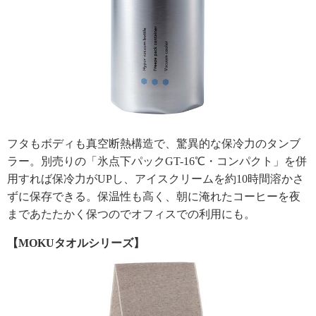
フタもボディも真空断熱構造で、驚異的な保冷力のタンブ
ラー。別売りの「氷点下パックGT-16℃・コンパクト」を併
用すれば保冷力がUPし、アイスクリームを約10時間溶かさ
ずに保存できる。保温性も高く、朝に淹れたコーヒーを夜
まであたたかく保つのでオフィスでの利用にも。
【MOKUタオルシリーズ】