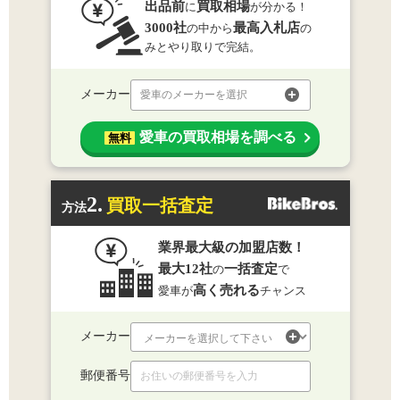
出品前
買取相場
に
が分かる！
3000社
最高入札店
の中から
の
みとやり取りで完結。
メーカー
愛車のメーカーを選択
愛車の買取相場を調べる
無料
2.
買取一括査定
方法
業界最大級の加盟店数！
最大12社
一括査定
の
で
高く売れる
愛車が
チャンス
メーカー
郵便番号