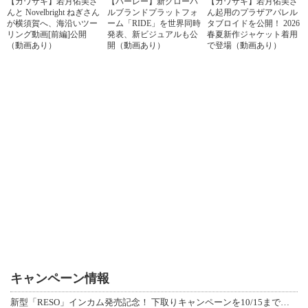
【カワサキ】若月佑美さ
【ハーレー】新グローバ
【カワサキ】若月佑美さ
んと Novelbright ねぎさん
ルブランドプラットフォ
ん起用のプラザアパレル
が横須賀へ、海沿いツー
ーム「RIDE」を世界同時
タブロイドを公開！ 2026
リング動画[前編]公開
発表、新ビジュアルも公
春夏新作ジャケット着用
（動画あり）
開（動画あり）
で登場（動画あり）
キャンペーン情報
新型「RESO」インカム発売記念！ 下取りキャンペーンを10/15まで延長して開