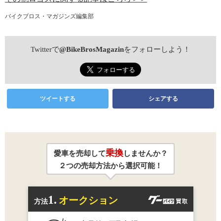
バイクブロス・マガジンズ編集部
Twitterで
@BikeBrosMagazin
をフォローしよう！
ツイートする
シェアする
乗換
愛車を売却して
しませんか？
２つの売却方法から選択可能！
1.
オークション
方法