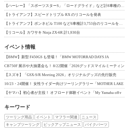
【ハーレー】「スポーツスターS」「ロードグライド」など計8車種のリコールを発表
【トライアンフ】スピードトリプル RX のリコールを発表
【トライアンフ】ボンネビル T100 など6車種計3,753台のリコールを発表
【リコール】カワサキ Ninja ZX-6R 計1,930台
イベント情報
【BMW】新型 F450GS も登場！「BMW MOTORRAD DAYS JA
CB750F 展示や大抽選会も！ 8/22開催「2026グッドスマイルミーティン
【スズキ】「GSX-S/R Meeting 2026」オリジナルグッズの先行販売
10/23・24開催！ 女性ライダー向けツーリングラリー「MOTHER LAKE
【ヤマハ】初心者が主役！ オフロード体験イベント「My Yamaha off-r
キーワード
ツーリング用品
イベント
マフラー関連
ニュース
キャンプツーリング
ピックアップニュース
バイクパーツ