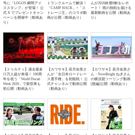
号に「LOGOS 瞬間アイ
トランクルームで解決！
んが2026鈴鹿8耐をレポ
ススタンプ」が登場！ 公
「CAMP HACK」×「ス
ート！ 雨の熱戦を届ける
式 X でプレゼントキャン
トレージ王」のコラボ動
最新動画を公開（動画あ
ペーンを開催中（動画あ
画が公開（動画あり）
り）
り）
【ドゥカティ】過去最多
【カワサキ】若月佑美さ
【カワサキ】若月佑美さ
11万人超が来場！ 100周
んが「全日本ロードレー
ん・Novelbright ねぎさん
年を祝う「World Ducati
ス選手権」を初観戦！ 公
の横須賀ツーリング動画
Week 2026」で新型車も
式チャンネルで動画公開
[後編]公開（動画あり）
初公開（動画あり）
（動画あり）