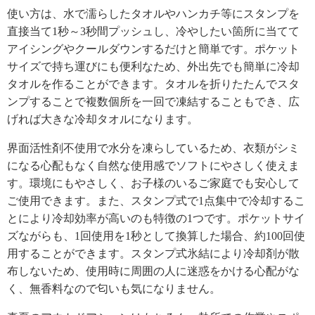
使い方は、水で濡らしたタオルやハンカチ等にスタンプを
直接当て1秒～3秒間プッシュし、冷やしたい箇所に当てて
アイシングやクールダウンするだけと簡単です。ポケット
サイズで持ち運びにも便利なため、外出先でも簡単に冷却
タオルを作ることができます。タオルを折りたたんでスタ
ンプすることで複数個所を一回で凍結することもでき、広
げれば大きな冷却タオルになります。
界面活性剤不使用で水分を凍らしているため、衣類がシミ
になる心配もなく自然な使用感でソフトにやさしく使えま
す。環境にもやさしく、お子様のいるご家庭でも安心して
ご使用できます。また、スタンプ式で1点集中で冷却するこ
とにより冷却効率が高いのも特徴の1つです。ポケットサイ
ズながらも、1回使用を1秒として換算した場合、約100回使
用することができます。スタンプ式氷結により冷却剤が散
布しないため、使用時に周囲の人に迷惑をかける心配がな
く、無香料なので匂いも気になりません。