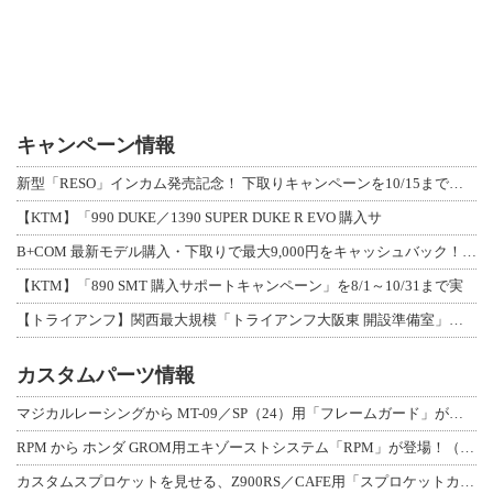
キャンペーン情報
新型「RESO」インカム発売記念！ 下取りキャンペーンを10/15まで延長して開
【KTM】「990 DUKE／1390 SUPER DUKE R EVO 購入サ
B+COM 最新モデル購入・下取りで最大9,000円をキャッシュバック！「B+F
【KTM】「890 SMT 購入サポートキャンペーン」を8/1～10/31まで実
【トライアンフ】関西最大規模「トライアンフ大阪東 開設準備室」がオープン！ 限定
カスタムパーツ情報
マジカルレーシングから MT-09／SP（24）用「フレームガード」が登場！
RPM から ホンダ GROM用エキゾーストシステム「RPM」が登場！（動画あり
カスタムスプロケットを見せる、Z900RS／CAFE用「スプロケットカバーフルキ