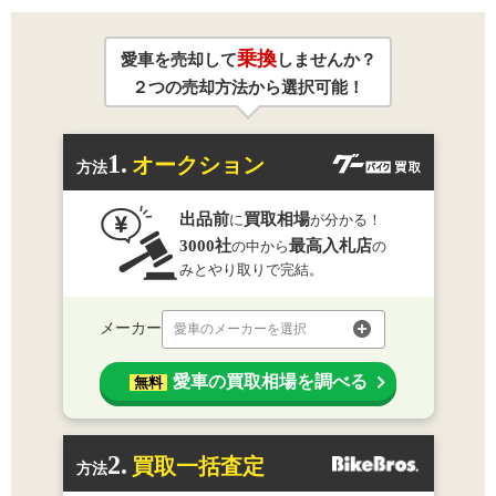
乗換
愛車を売却して
しませんか？
２つの売却方法から選択可能！
1.
オークション
方法
出品前
買取相場
に
が分かる！
3000社
最高入札店
の中から
の
みとやり取りで完結。
メーカー
愛車のメーカーを選択
愛車の買取相場を調べる
無料
2.
買取一括査定
方法