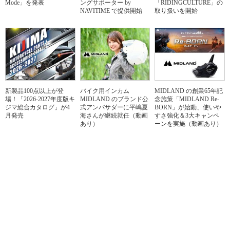
Mode」を発表
ングサポーター by
「RIDINGCULTURE」の
NAVITIME で提供開始
取り扱いを開始
新製品100点以上が登
バイク用インカム
MIDLAND の創業65年記
場！「2026-2027年度版キ
MIDLAND のブランド公
念施策「MIDLAND Re-
ジマ総合カタログ」が4
式アンバサダーに平嶋夏
BORN」が始動、使いや
月発売
海さんが継続就任（動画
すさ強化＆3大キャンペ
あり）
ーンを実施（動画あり）