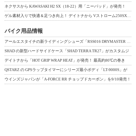
ネクサスから KAWASAKI H2 SX（18-22）用「ニーパッド」が発売！
ゲル素材入りで快適＆足つき向上！ デイトナから Vストローム250SX用「快適ロ
バイク用品情報
アールエスタイチの新ライディングシューズ「RSS016 DRYMASTER スト
SHAD の新型ハードサイドケース「SHAD TERRA TR27」がカスタムジ
デイトナから「HOT GRIP WRAP HEAT」が発売！ 最高約80℃の巻き
QSTARZ の GPSラップタイマーにシリーズ最小ボディ「LT-9000S」が
ウインズジャパンが「A-FORCE RR チョップドカーボン」を9/10発売！