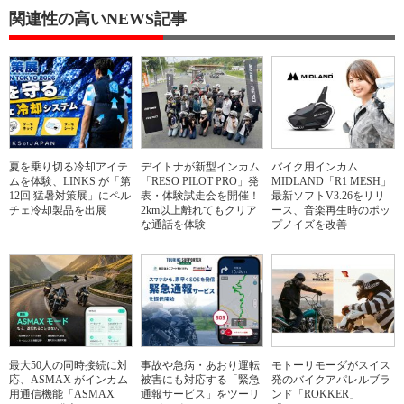
関連性の高いNEWS記事
夏を乗り切る冷却アイテ
デイトナが新型インカム
バイク用インカム
ムを体験、LINKS が「第
「RESO PILOT PRO」発
MIDLAND「R1 MESH」
12回 猛暑対策展」にペル
表・体験試走会を開催！
最新ソフトV3.26をリリ
チェ冷却製品を出展
2km以上離れてもクリア
ース、音楽再生時のポッ
な通話を体験
プノイズを改善
最大50人の同時接続に対
事故や急病・あおり運転
モトーリモーダがスイス
応、ASMAX がインカム
被害にも対応する「緊急
発のバイクアパレルブラ
用通信機能「ASMAX
通報サービス」をツーリ
ンド「ROKKER」