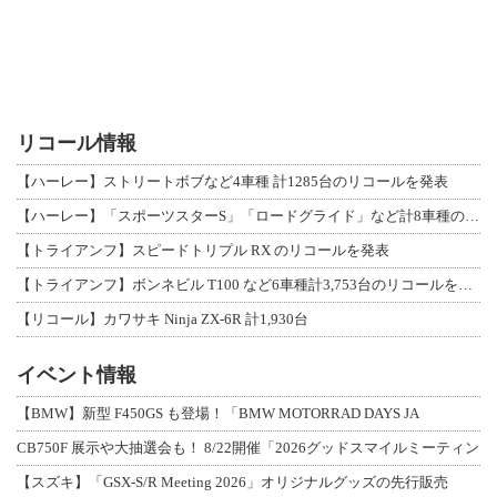
リコール情報
【ハーレー】ストリートボブなど4車種 計1285台のリコールを発表
【ハーレー】「スポーツスターS」「ロードグライド」など計8車種のリコールを発表
【トライアンフ】スピードトリプル RX のリコールを発表
【トライアンフ】ボンネビル T100 など6車種計3,753台のリコールを発表
【リコール】カワサキ Ninja ZX-6R 計1,930台
イベント情報
【BMW】新型 F450GS も登場！「BMW MOTORRAD DAYS JA
CB750F 展示や大抽選会も！ 8/22開催「2026グッドスマイルミーティン
【スズキ】「GSX-S/R Meeting 2026」オリジナルグッズの先行販売