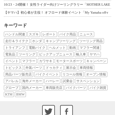
10/23・24開催！ 女性ライダー向けツーリングラリー「MOTHER LAKE
【ヤマハ】初心者が主役！ オフロード体験イベント「My Yamaha off-r
キーワード
ハンドル関連
スズキ
レポート
バイク用品
ニュース
走行＆ライテク
ホンダ
キャンプツーリング
ツーリング用品
トライアンフ
電動バイク
ヘルメット
動画
マフラー関連
電装品
ツーリング
ピックアップニュース
輸入車
ヤマハ
イベント
マフラー
カワサキ
モータースポーツ
キャンペーン
トピックス
外装パーツ
ドゥカティ
展示会
車両情報
用品パーツ販売店
バイクイベント
リコール情報
オープン情報
アパレル
海外メーカー
ハーレー
試乗会
サスペンション
グローブ
国内メーカー
車両販売店
バイクパーツ
バイク雑貨
KTM
BMW