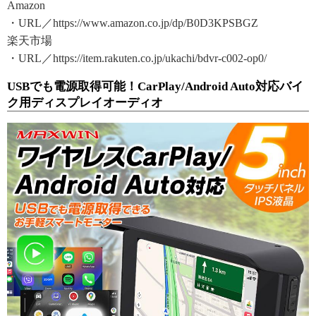
Amazon
・URL／https://www.amazon.co.jp/dp/B0D3KPSBGZ
楽天市場
・URL／https://item.rakuten.co.jp/ukachi/bdvr-c002-op0/
USBでも電源取得可能！CarPlay/Android Auto対応バイ
ク用ディスプレイオーディオ