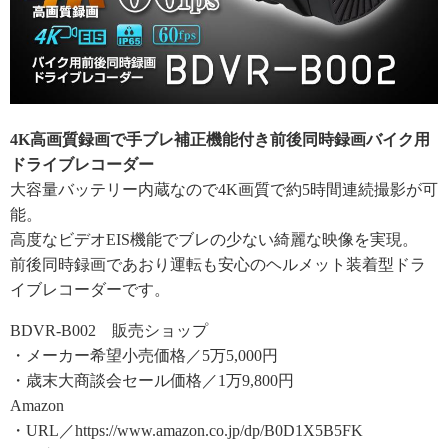
4K高画質録画で手ブレ補正機能付き前後同時録画バイク用
ドライブレコーダー
大容量バッテリー内蔵なので4K画質で約5時間連続撮影が可
能。
高度なビデオEIS機能でブレの少ない綺麗な映像を実現。
前後同時録画であおり運転も安心のヘルメット装着型ドラ
イブレコーダーです。
BDVR-B002 販売ショップ
・メーカー希望小売価格／5万5,000円
・歳末大商談会セール価格／1万9,800円
Amazon
・URL／https://www.amazon.co.jp/dp/B0D1X5B5FK