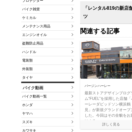
プロテクター
「レンタル819の新店
バイク雑貨
ツ
ケミカル
メンテナンス用品
関連する記事
エンジンオイル
盗難防止用品
ハンドル
電装類
外装類
タイヤ
バージンハーレー
バイク動画
最新ストアデザインプログ
バイク動画一覧
ム“FUEL”を採用した店舗「
ーレーダビッドソン横浜鶴
ホンダ
見」が新規グランドオープ
ヤマハ
した。今回はその全貌をお
けする。
スズキ
カワサキ