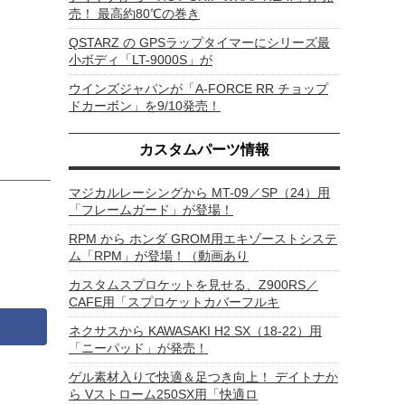
売！ 最高約80℃の巻き
QSTARZ の GPSラップタイマーにシリーズ最
小ボディ「LT-9000S」が
ウインズジャパンが「A-FORCE RR チョップ
ドカーボン」を9/10発売！
カスタムパーツ情報
マジカルレーシングから MT-09／SP（24）用
「フレームガード」が登場！
RPM から ホンダ GROM用エキゾーストシステ
ム「RPM」が登場！（動画あり
カスタムスプロケットを見せる、Z900RS／
CAFE用「スプロケットカバーフルキ
ネクサスから KAWASAKI H2 SX（18-22）用
「ニーパッド」が発売！
ゲル素材入りで快適＆足つき向上！ デイトナか
ら Vストローム250SX用「快適ロ