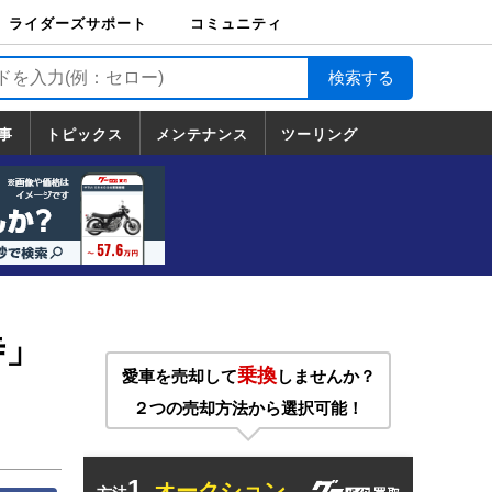
ライダーズサポート
コミュニティ
ライダーズサポート
バイク輸送
バイクガレージライ
バイク車両保険
ロードサービス
バイク試乗
コミュニティ
日記
ツーリング
カスタム
TOP
フ
TOP
事
トピックス
メンテナンス
ツーリング
トピックス
ホンダ
ヤマハ
スズキ
カワサキ
ハーレーダ
BMW
ドゥカティ
トライアン
メンテナンス
基本整備
部位別メンテ
工具の使い方
ツール100選
メンテのうん
一覧
ビッドソン
フ
一覧
ちく
寺」
乗換
愛車を売却して
しませんか？
２つの売却方法から選択可能！
1.
オークション