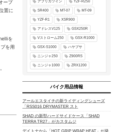
アフリカツイン
YZF-R250
オープ
位置に
SR400
MT-07
MT-09
YZF-R1
XSR900
アドレスV125
GSX250R
Vストローム250
GSX-R1000
liを
ップを用
GSX-S1000
ハヤブサ
ニンジャ250
Z900RS
ニンジャ1000
ZRX1200
。
バイク用品情報
アールエスタイチの新ライディングシューズ
「RSS016 DRYMASTER スト
SHAD の新型ハードサイドケース「SHAD
TERRA TR27」がカスタムジ
デイトナから「HOT GRIP WRAP HEAT」が発