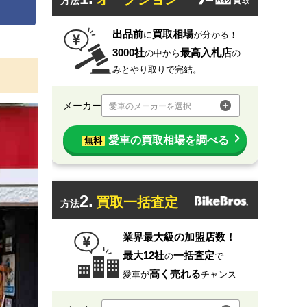
方法
出品前
買取相場
に
が分かる！
3000社
最高入札店
の中から
の
みとやり取りで完結。
メーカー
愛車のメーカーを選択
愛車の買取相場を調べる
無料
2.
買取一括査定
方法
業界最大級の加盟店数！
最大12社
一括査定
の
で
高く売れる
愛車が
チャンス