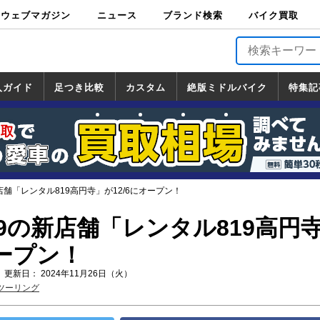
ウェブマガジン
ニュース
ブランド検索
バイク買取
バイクブロス・
原付＆ミニバイ
スポーツ＆ネイ
アメリカン＆ツ
ビッグスクータ
オフロード
バージンハーレ
バージンBMW
バージンドゥカ
バージントライ
ニュース
車両情報
イベント
キャンペ
トピック
バイク用
バイクパ
書籍・
サポート
お知らせ
ブランドを検
ブランドボイ
バイク買取
マガジンズ
ク
キッド
アラー
ー
ー
ティ
アンフ
TOP
ーン
ス
品
ーツ
DVD
索
ス
入ガイド
足つき比較
カスタム
絶版ミドルバイク
特集記
入ガイド
ンダ
マハ
ズキ
ワサキ
カスタム
ホンダ
ヤマハ
スズキ
カワサキ
道の駅調査隊
ツーリング情報局
日本の道50選
国道めぐり
林道ツーリング
絶版ミドルバイク
ホンダ
ヤマハ
スズキ
カワサキ
覧
一覧
一覧
店舗「レンタル819高円寺」が12/6にオープン！
9の新店舗「レンタル819高円
オープン！
 更新日： 2024年11月26日（火）
ツーリング