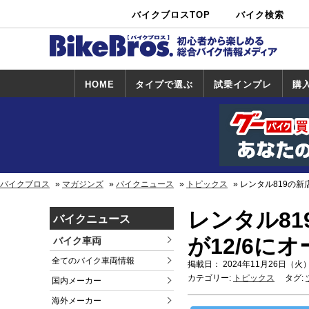
バイクブロスTOP
バイク検索
中古バイ
カタログ検
ショップ検
ク・新車検
索
索
索
HOME
タイプで選ぶ
試乗インプレ
購
スポーツ＆ネ
原付＆ミニバ
アメリカン＆
ビッグスクー
オフロード
試乗インプレ
ホンダ
ヤマハ
スズキ
カワサキ
ハーレー
BMW
トライアンフ
ドゥカティ
購
ホ
ヤ
ス
カ
イキッド
イク
クルーザー
ター
一覧
一
バイクブロス
マガジンズ
バイクニュース
トピックス
レンタル819の新
レンタル81
バイクニュース
が12/6に
バイク車両
全てのバイク車両情報
掲載日： 2024年11月26日（火）
カテゴリー:
トピックス
タグ:
国内メーカー
海外メーカー