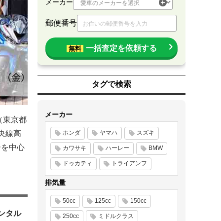
メーカー
郵便番号
一括査定を依頼する
無料
タグで検索
メーカー
（東京都
中央線高
ホンダ
ヤマハ
スズキ
ーを中心
カワサキ
ハーレー
BMW
ドゥカティ
トライアンフ
排気量
50cc
125cc
150cc
ンタル
250cc
ミドルクラス