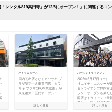
舗「レンタル819高円寺」が12/6にオープン！」に関連するコ
バイクニュース
バージントライアンフ
ラ
国内初出店となるカワサキ プ
2025年5月17日（土）
ハ
ラザ認定中古車専門店「カワ
社エイチ・エスシーが
サキ プラザCPOM東京南」が
るトライアンフ静岡富
ン
東京都大田区にオープン！
ランドオープンを果た
届
同店はトライアンフ最新
準じた、国内35店舗目
イアンフ正規販売店と