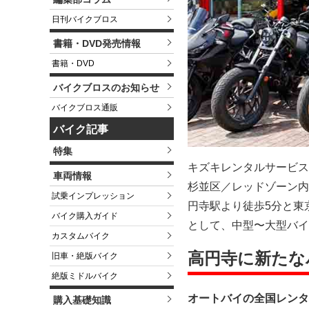
日刊バイクブロス
書籍・DVD発売情報
書籍・DVD
バイクブロスのお知らせ
バイクブロス通販
バイク記事
特集
キズキレンタルサービス
車両情報
杉並区／レッドゾーン内）
試乗インプレッション
円寺駅より徒歩5分と東
バイク購入ガイド
として、中型〜大型バイ
カスタムバイク
高円寺に新たな
旧車・絶版バイク
絶版ミドルバイク
オートバイの全国レンタ
購入基礎知識