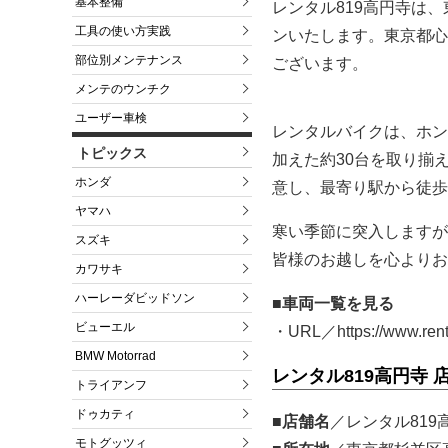
基本整備
レンタル819高円寺は
工具の使い方実践
ンいたします。東京都心
部位別メンテナンス
ございます。
メンテのウンチク
ユーザー車検
レンタルバイクは、ホンダ
トピックス
加えた約30台を取り揃
ホンダ
意し、最寄り駅から徒歩
ヤマハ
寒い季節に突入しますが
スズキ
皆様のお越しを心よりお
カワサキ
ハーレーダビッドソン
■車両一覧を見る
ビューエル
・URL／https://www.rent
BMW Motorrad
レンタル819高円寺 
トライアンフ
ドゥカティ
■店舗名
／レンタル819
モトグッツィ