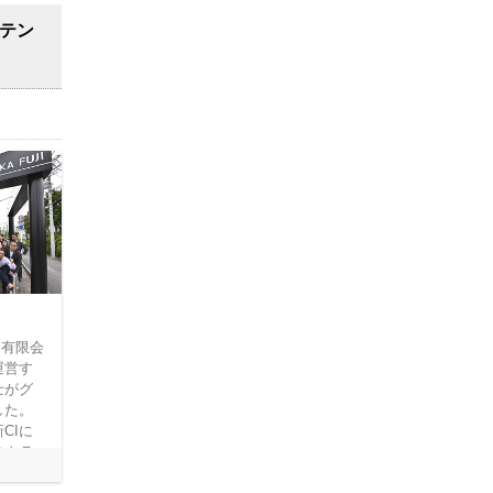
ンテン
、有限会
運営す
士がグ
した。
CIに
のトラ
なり、