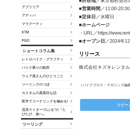
■所在地
／東京都杉並区高円
アプリリア
■営業時間
／11:00-20:30
アディバ
■定休日
／水曜日
マラグーティ
■ホームページ
KTM
・URL／https://www.rent
■オープン日
／2024年
PGO
ショートコラム集
リリース
レトロバイク・グラフティ
株式会社キズキレンタルサ
バイク乗りの勘所
ウェア屋さんのひとりごと
ツーリングのつぼ
（バイクブロス・マガジンズ編
カスタムの真面目な話
医学でコーナリングを極める!
ツイー
流浪ライター“のぶを”の『た
びたび、旅へ』
ツーリング