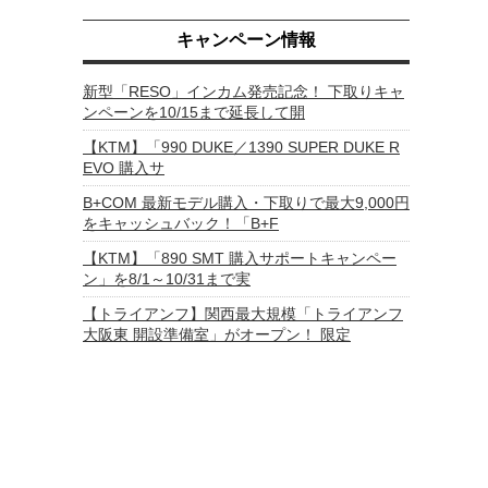
キャンペーン情報
新型「RESO」インカム発売記念！ 下取りキャ
ンペーンを10/15まで延長して開
【KTM】「990 DUKE／1390 SUPER DUKE R
EVO 購入サ
B+COM 最新モデル購入・下取りで最大9,000円
をキャッシュバック！「B+F
【KTM】「890 SMT 購入サポートキャンペー
ン」を8/1～10/31まで実
【トライアンフ】関西最大規模「トライアンフ
大阪東 開設準備室」がオープン！ 限定