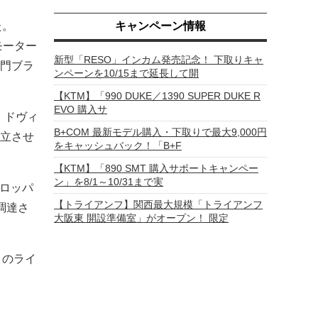
た。
キャンペーン情報
モーター
新型「RESO」インカム発売記念！ 下取りキャ
門ブラ
ンペーンを10/15まで延長して開
【KTM】「990 DUKE／1390 SUPER DUKE R
EVO 購入サ
・ドヴィ
B+COM 最新モデル購入・下取りで最大9,000円
立させ
をキャッシュバック！「B+F
【KTM】「890 SMT 購入サポートキャンペー
ン」を8/1～10/31まで実
ーロッパ
【トライアンフ】関西最大規模「トライアンフ
調達さ
大阪東 開設準備室」がオープン！ 限定
くのライ