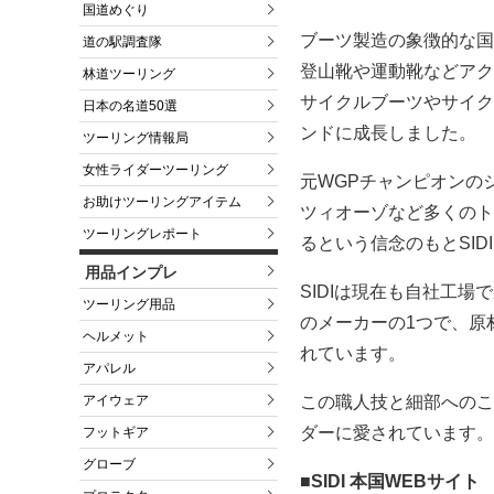
国道めぐり
ブーツ製造の象徴的な国で
道の駅調査隊
登山靴や運動靴などアク
林道ツーリング
サイクルブーツやサイク
日本の名道50選
ンドに成長しました。
ツーリング情報局
女性ライダーツーリング
元WGPチャンピオンの
お助けツーリングアイテム
ツィオーゾなど多くのト
ツーリングレポート
るという信念のもとSI
用品インプレ
SIDIは現在も自社工
ツーリング用品
のメーカーの1つで、原
ヘルメット
れています。
アパレル
アイウェア
この職人技と細部へのこ
ダーに愛されています。
フットギア
グローブ
■SIDI 本国WEBサイト