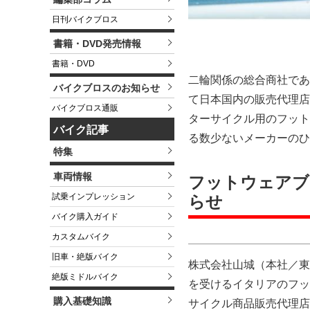
日刊バイクブロス
書籍・DVD発売情報
書籍・DVD
二輪関係の総合商社である株式
バイクブロスのお知らせ
て日本国内の販売代理店契
バイクブロス通販
ターサイクル用のフット
バイク記事
る数少ないメーカーのひ
特集
車両情報
フットウェアブ
試乗インプレッション
らせ
バイク購入ガイド
カスタムバイク
旧車・絶版バイク
株式会社山城（本社／東
絶版ミドルバイク
を受けるイタリアのフットウェ
購入基礎知識
サイクル商品販売代理店