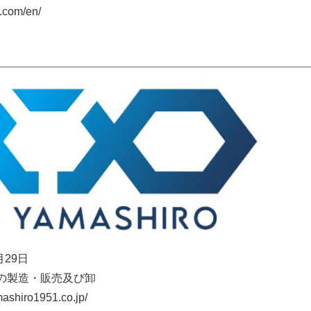
.com/en/
月29日
の製造・販売及び卸
shiro1951.co.jp/