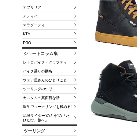
アプリリア
アディバ
マラグーティ
KTM
PGO
ショートコラム集
レトロバイク・グラフティ
バイク乗りの勘所
ウェア屋さんのひとりごと
ツーリングのつぼ
カスタムの真面目な話
医学でコーナリングを極める!
流浪ライター“のぶを”の『た
びたび、旅へ』
ツーリング