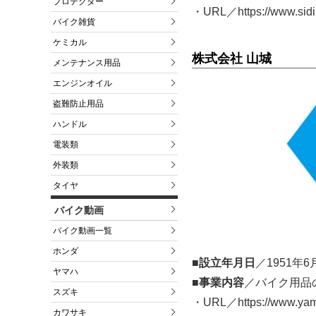
プロテクター
・URL／https://www.sidi
バイク雑貨
ケミカル
株式会社 山城
メンテナンス用品
エンジンオイル
盗難防止用品
ハンドル
電装類
外装類
タイヤ
バイク動画
バイク動画一覧
ホンダ
■設立年月日
／1951年6
ヤマハ
■事業内容
／バイク用品
スズキ
・URL／https://www.yama
カワサキ