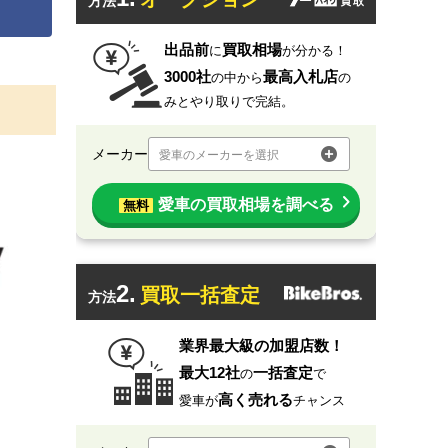
方法
出品前
買取相場
に
が分かる！
3000社
最高入札店
の中から
の
みとやり取りで完結。
メーカー
愛車のメーカーを選択
愛車の買取相場を調べる
無料
2.
買取一括査定
方法
業界最大級の加盟店数！
最大12社
一括査定
の
で
高く売れる
愛車が
チャンス