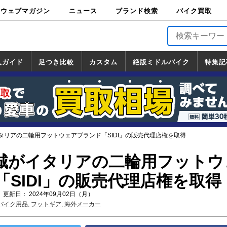
ウェブマガジン
ニュース
ブランド検索
バイク買取
バイクブロス・
原付＆ミニバイ
スポーツ＆ネイ
アメリカン＆ツ
ビッグスクータ
オフロード
バージンハーレ
バージンBMW
バージンドゥカ
バージントライ
ニュース
車両情報
イベント
キャンペ
トピック
バイク用
バイクパ
書籍・
サポート
お知らせ
ブランドを検
ブランドボイ
バイク買取
マガジンズ
ク
キッド
アラー
ー
ー
ティ
アンフ
TOP
ーン
ス
品
ーツ
DVD
索
ス
入ガイド
足つき比較
カスタム
絶版ミドルバイク
特集記
入ガイド
ンダ
マハ
ズキ
ワサキ
カスタム
ホンダ
ヤマハ
スズキ
カワサキ
道の駅調査隊
ツーリング情報局
日本の道50選
国道めぐり
林道ツーリング
絶版ミドルバイク
ホンダ
ヤマハ
スズキ
カワサキ
覧
一覧
一覧
タリアの二輪用フットウェアブランド「SIDI」の販売代理店権を取得
城がイタリアの二輪用フットウ
SIDI」の販売代理店権を取得
 更新日： 2024年09月02日（月）
バイク用品
,
フットギア
,
海外メーカー