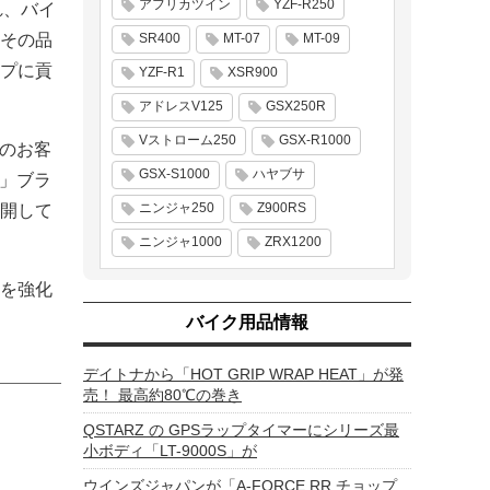
アフリカツイン
YZF-R250
れ、バイ
その品
SR400
MT-07
MT-09
プに貢
YZF-R1
XSR900
アドレスV125
GSX250R
Vストローム250
GSX-R1000
存のお客
GSX-S1000
ハヤブサ
I」ブラ
ニンジャ250
Z900RS
開して
ニンジャ1000
ZRX1200
を強化
バイク用品情報
デイトナから「HOT GRIP WRAP HEAT」が発
売！ 最高約80℃の巻き
QSTARZ の GPSラップタイマーにシリーズ最
小ボディ「LT-9000S」が
ウインズジャパンが「A-FORCE RR チョップ