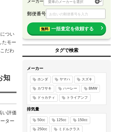
メーカー
郵便番号
一括査定を依頼する
無料
品につい
したモー
タグで検索
こだわ
メーカー
お知
ホンダ
ヤマハ
スズキ
カワサキ
ハーレー
BMW
ドゥカティ
トライアンフ
排気量
高い評価
50cc
125cc
150cc
モーター
250cc
ミドルクラス