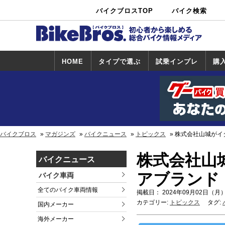
バイクブロスTOP
バイク検索
中古バイ
カタログ検
ショップ検
ク・新車検
索
索
索
HOME
タイプで選ぶ
試乗インプレ
購
スポーツ＆ネ
原付＆ミニバ
アメリカン＆
ビッグスクー
オフロード
試乗インプレ
ホンダ
ヤマハ
スズキ
カワサキ
ハーレー
BMW
トライアンフ
ドゥカティ
購
ホ
ヤ
ス
カ
イキッド
イク
クルーザー
ター
一覧
一
バイクブロス
マガジンズ
バイクニュース
トピックス
株式会社山城がイ
株式会社山
バイクニュース
アブランド「
バイク車両
全てのバイク車両情報
掲載日： 2024年09月02日（月）
カテゴリー:
トピックス
タグ:
国内メーカー
海外メーカー