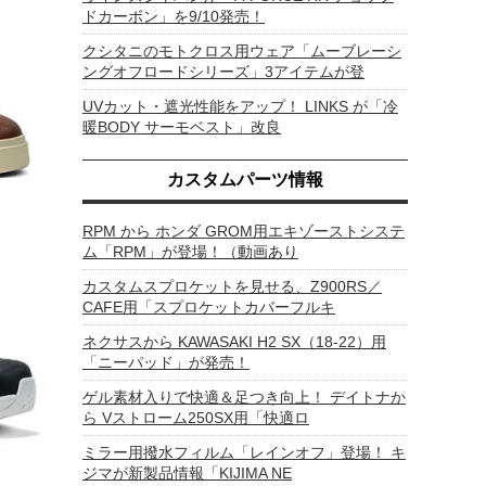
ドカーボン」を9/10発売！
クシタニのモトクロス用ウェア「ムーブレーシ
ングオフロードシリーズ」3アイテムが登
UVカット・遮光性能をアップ！ LINKS が「冷
暖BODY サーモベスト」改良
カスタムパーツ情報
RPM から ホンダ GROM用エキゾーストシステ
ム「RPM」が登場！（動画あり
カスタムスプロケットを見せる、Z900RS／
CAFE用「スプロケットカバーフルキ
ネクサスから KAWASAKI H2 SX（18-22）用
「ニーパッド」が発売！
ゲル素材入りで快適＆足つき向上！ デイトナか
ら Vストローム250SX用「快適ロ
ミラー用撥水フィルム「レインオフ」登場！ キ
ジマが新製品情報「KIJIMA NE