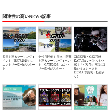
関連性の高いNEWS記事
四国を巡るツーリングイ
4〜6月開催！ 熊本・阿蘇
CB750FB × GSX750S
ベント「BSTR2026」の
を巡るツーリングイベン
KATANA のバトルを体
エントリー受付がスター
ト「GATR2026」エント
感！「バリ伝」再現の2
ト！
リー受付がスタート
輪シミュレータを
EICMA で発表（動画あ
り）