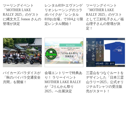
ツーリングイベント
レンタル819×エヴァンゲ
ツーリングイベント
「MOTHER LAKE
リオンレーシングのコラ
「MOTHER LAKE
RALLY 2025」のゲスト
ボバイクが「レンタル
RALLY 2025」のゲスト
に縄文大工 Jomon さんの
819お台場」で10/4より限
として三好礼子さん／福
登壇が決定
定レンタル開始！
山理子さんの登壇が決
定！
バイカーズパラダイスが
会場エントリーで特典あ
三霊山をつなぐルートを
「秋のバイパラ交通安全
り！ ラリーイベント
デザインした「日本三霊
月間」を開催！
MOTHER LAKE RALLY
山ラリー2025」公式オリ
が「2りんかん祭り
ジナルTシャツの受注販
2025」へ出展決定
売がスタート！