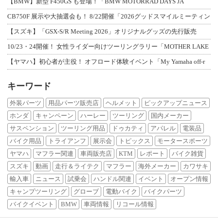
【BMW】新型 F450GS も登場！「BMW MOTORRAD DAYS JA
CB750F 展示や大抽選会も！ 8/22開催「2026グッドスマイルミーティン
【スズキ】「GSX-S/R Meeting 2026」オリジナルグッズの先行販売
10/23・24開催！ 女性ライダー向けツーリングラリー「MOTHER LAKE
【ヤマハ】初心者が主役！ オフロード体験イベント「My Yamaha off-r
キーワード
外装パーツ
用品パーツ販売店
ヘルメット
ピックアップニュース
ホンダ
キャンペーン
ハーレー
ツーリング
国内メーカー
サスペンション
ツーリング用品
ドゥカティ
アパレル
電装品
バイク用品
トライアンフ
展示会
トピックス
モータースポーツ
ヤマハ
マフラー関連
車両販売店
KTM
レポート
バイク雑貨
スズキ
動画
走行＆ライテク
マフラー
海外メーカー
カワサキ
輸入車
ニュース
試乗会
ハンドル関連
イベント
オープン情報
キャンプツーリング
グローブ
電動バイク
バイクパーツ
バイクイベント
BMW
車両情報
リコール情報