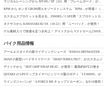
マジカルレーシングから MT-09／SP（24）用「フレームガード」が登場！
RPM から ホンダ GROM用エキゾーストシステム「RPM」が登場！（動画あり
カスタムスプロケットを見せる、Z900RS／CAFE用「スプロケットカバーフルキ
ネクサスから KAWASAKI H2 SX（18-22）用「ニーパッド」が発売！
ゲル素材入りで快適＆足つき向上！ デイトナから Vストローム250SX用「快適ロ
バイク用品情報
アールエスタイチの新ライディングシューズ「RSS016 DRYMASTER スト
SHAD の新型ハードサイドケース「SHAD TERRA TR27」がカスタムジ
デイトナから「HOT GRIP WRAP HEAT」が発売！ 最高約80℃の巻き
QSTARZ の GPSラップタイマーにシリーズ最小ボディ「LT-9000S」が
ウインズジャパンが「A-FORCE RR チョップドカーボン」を9/10発売！