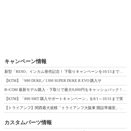
キャンペーン情報
新型「RESO」インカム発売記念！ 下取りキャンペーンを10/15まで延長して開
【KTM】「990 DUKE／1390 SUPER DUKE R EVO 購入サ
B+COM 最新モデル購入・下取りで最大9,000円をキャッシュバック！「B+F
【KTM】「890 SMT 購入サポートキャンペーン」を8/1～10/31まで実
【トライアンフ】関西最大規模「トライアンフ大阪東 開設準備室」がオープン！ 限定
カスタムパーツ情報