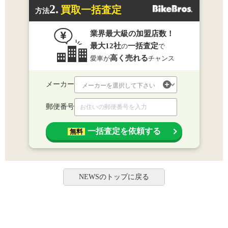
2.
買取一括査定
方法
業界最大級の加盟店数！
最大12社
一括査定
の
で
高く売れる
愛車が
チャンス
メーカー
郵便番号
一括査定を依頼する
無料
NEWSのトップに戻る