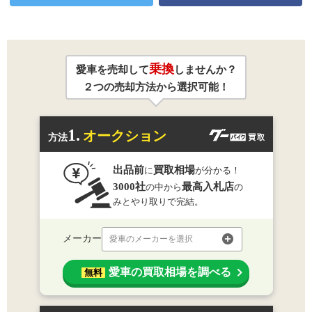
乗換
愛車を売却して
しませんか？
２つの売却方法から選択可能！
1.
オークション
方法
出品前
買取相場
に
が分かる！
3000社
最高入札店
の中から
の
みとやり取りで完結。
メーカー
愛車のメーカーを選択
愛車の買取相場を調べる
無料