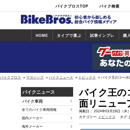
バイクブロスTOP
バイク検索
中古バイ
カタログ検
ショップ検
ク・新車検
索
索
索
HOME
タイプで選ぶ
試乗インプレ
購
スポーツ＆ネ
原付＆ミニバ
アメリカン＆
ビッグスクー
オフロード
試乗インプレ
ホンダ
ヤマハ
スズキ
カワサキ
ハーレー
BMW
トライアンフ
ドゥカティ
購
ホ
ヤ
ス
カ
イキッド
イク
クルーザー
ター
一覧
一
バイクブロス
マガジンズ
バイクニュース
トピックス
バイク王のコーポ
バイク王の
バイクニュース
面リニュー
バイク車両
全てのバイク車両情報
掲載日： 2024年03月28日（木）
カテゴリー:
トピックス
タグ:
国内メーカー
海外メーカー