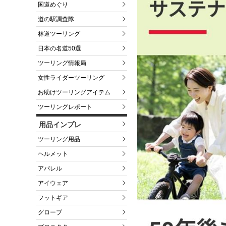
国道めぐり
道の駅調査隊
林道ツーリング
日本の名道50選
ツーリング情報局
女性ライダーツーリング
お助けツーリングアイテム
ツーリングレポート
用品インプレ
ツーリング用品
ヘルメット
アパレル
アイウェア
フットギア
グローブ