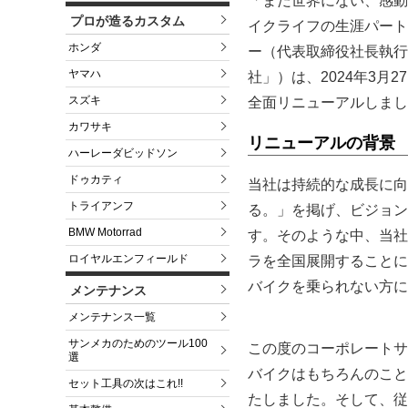
「まだ世界にない、感動
プロが造るカスタム
イクライフの生涯パート
ホンダ
ー（代表取締役社長執行役
ヤマハ
社」）は、2024年3月27日
スズキ
全面リニューアルしまし
カワサキ
リニューアルの背景
ハーレーダビッドソン
ドゥカティ
当社は持続的な成長に向
トライアンフ
る。」を掲げ、ビジョン
BMW Motorrad
す。そのような中、当社
ロイヤルエンフィールド
ラを全国展開することに
バイクを乗られない方に
メンテナンス
メンテナンス一覧
サンメカのためのツール100
この度のコーポレートサ
選
バイクはもちろんのこと
セット工具の次はこれ!!
たしました。そして、従