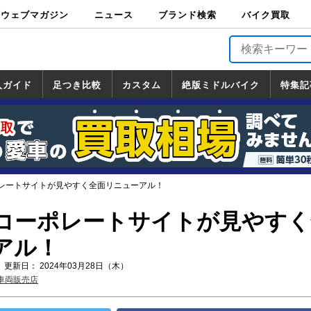
ウェブマガジン
ニュース
ブランド検索
バイク買取
バイクブロス・
原付＆ミニバイ
スポーツ＆ネイ
アメリカン＆ツ
ビッグスクータ
オフロード
バージンハーレ
バージンBMW
バージンドゥカ
バージントライ
ニュース
車両情報
イベント
キャンペ
トピック
バイク用
バイクパ
書籍・
サポート
お知らせ
ブランドを検
ブランドボイ
バイク買取
マガジンズ
ク
キッド
アラー
ー
ー
ティ
アンフ
TOP
ーン
ス
品
ーツ
DVD
索
ス
入ガイド
足つき比較
カスタム
絶版ミドルバイク
特集記
入ガイド
ンダ
マハ
ズキ
ワサキ
カスタム
ホンダ
ヤマハ
スズキ
カワサキ
道の駅調査隊
ツーリング情報局
日本の道50選
国道めぐり
林道ツーリング
絶版ミドルバイク
ホンダ
ヤマハ
スズキ
カワサキ
覧
一覧
一覧
レートサイトが見やすく全面リニューアル！
コーポレートサイトが見やすく
アル！
 更新日： 2024年03月28日（木）
車両販売店