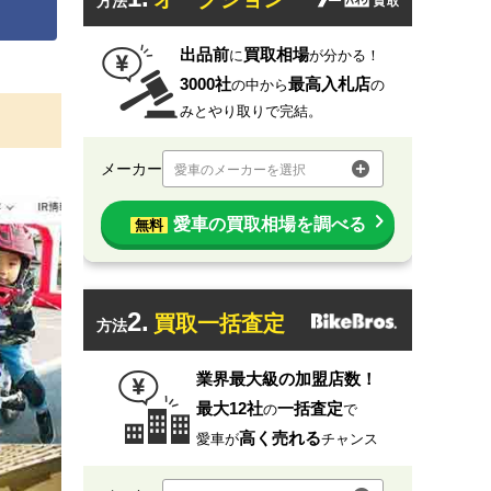
方法
出品前
買取相場
に
が分かる！
3000社
最高入札店
の中から
の
みとやり取りで完結。
メーカー
愛車のメーカーを選択
愛車の買取相場を調べる
無料
2.
買取一括査定
方法
業界最大級の加盟店数！
最大12社
一括査定
の
で
高く売れる
愛車が
チャンス