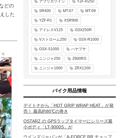
アフリカツイン
YZF-R250
などの
SR400
MT-07
MT-09
えした
YZF-R1
XSR900
アドレスV125
GSX250R
Vストローム250
GSX-R1000
GSX-S1000
ハヤブサ
ニンジャ250
Z900RS
ニンジャ1000
ZRX1200
バイク用品情報
デイトナから「HOT GRIP WRAP HEAT」が発
売！ 最高約80℃の巻き
QSTARZ の GPSラップタイマーにシリーズ最
小ボディ「LT-9000S」が
ウインズジャパンが「A-FORCE RR チョップ