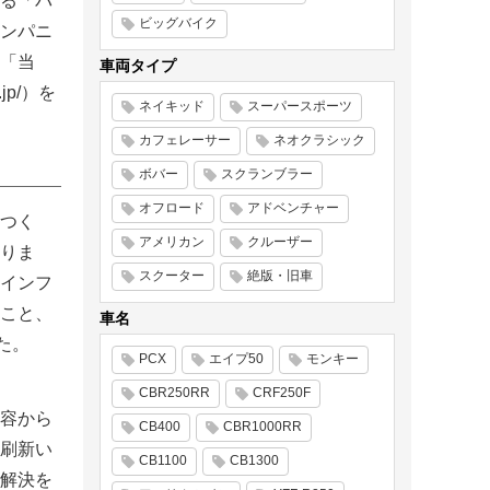
る「バ
ビッグバイク
ンパニ
下「当
車両タイプ
jp/）を
ネイキッド
スーパースポーツ
カフェレーサー
ネオクラシック
ボバー
スクランブラー
オフロード
アドベンチャー
つく
アメリカン
クルーザー
りま
スクーター
絶版・旧車
インフ
こと、
車名
た。
PCX
エイプ50
モンキー
CBR250RR
CRF250F
容から
CB400
CBR1000RR
刷新い
CB1100
CB1300
の解決を