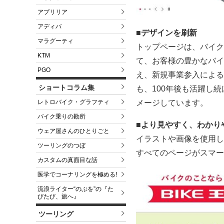
アプリリア
アディバ
■デザインを刷新
マラグーティ
トップページは、バイク
KTM
て、お客様の豊かなバイ
PGO
え、新規事業参入による
ショートコラム集
も、100年後も活躍し
レトロバイク・グラフティ
メージしています。
バイク乗りの勘所
■より見やすく、わかり
ウェア屋さんのひとりごと
イラストや画像を使用し
ツーリングのつぼ
すべてのページがスマー
カスタムの真面目な話
医学でコーナリングを極める!
流浪ライター“のぶを”の『た
びたび、旅へ』
ツーリング