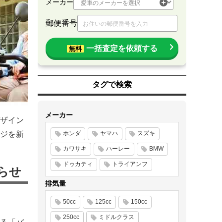
メーカー
郵便番号
一括査定を依頼する
無料
タグで検索
メーカー
ザイン
ジを新
ホンダ
ヤマハ
スズキ
カワサキ
ハーレー
BMW
ドゥカティ
トライアンフ
らせ
排気量
50cc
125cc
150cc
250cc
ミドルクラス