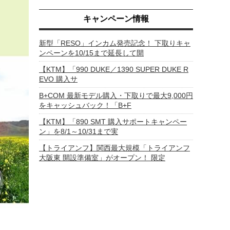
キャンペーン情報
新型「RESO」インカム発売記念！ 下取りキャ
ンペーンを10/15まで延長して開
【KTM】「990 DUKE／1390 SUPER DUKE R
EVO 購入サ
B+COM 最新モデル購入・下取りで最大9,000円
をキャッシュバック！「B+F
【KTM】「890 SMT 購入サポートキャンペー
ン」を8/1～10/31まで実
【トライアンフ】関西最大規模「トライアンフ
大阪東 開設準備室」がオープン！ 限定