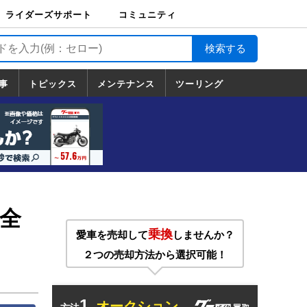
ライダーズサポート
コミュニティ
ライダーズサポート
バイク輸送
バイクガレージライ
バイク車両保険
ロードサービス
バイク試乗
コミュニティ
日記
ツーリング
カスタム
TOP
フ
TOP
事
トピックス
メンテナンス
ツーリング
トピックス
ホンダ
ヤマハ
スズキ
カワサキ
ハーレーダ
BMW
ドゥカティ
トライアン
メンテナンス
基本整備
部位別メンテ
工具の使い方
ツール100選
メンテのうん
一覧
ビッドソン
フ
一覧
ちく
全
乗換
愛車を売却して
しませんか？
２つの売却方法から選択可能！
1.
オークション