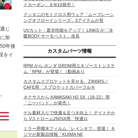
ドカーボン」を9/10発売！
クシタニのモトクロス用ウェア「ムーブレーシ
ングオフロードシリーズ」3アイテムが登
通じ
UVカット・遮光性能をアップ！ LINKS が「冷
暖BODY サーモベスト」改良
に加
50年後
カスタムパーツ情報
現をイ
RPM から ホンダ GROM用エキゾーストシステ
ム「RPM」が登場！（動画あり
カスタムスプロケットを見せる、Z900RS／
CAFE用「スプロケットカバーフルキ
。
ネクサスから KAWASAKI H2 SX（18-22）用
「ニーパッド」が発売！
ゲル素材入りで快適＆足つき向上！ デイトナか
ら Vストローム250SX用「快適ロ
ミラー用撥水フィルム「レインオフ」登場！ キ
ジマが新製品情報「KIJIMA NE