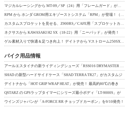
マジカルレーシングから MT-09／SP（24）用「フレームガード」が登場！
RPM から ホンダ GROM用エキゾーストシステム「RPM」が登場！（動画あり
カスタムスプロケットを見せる、Z900RS／CAFE用「スプロケットカバーフルキ
ネクサスから KAWASAKI H2 SX（18-22）用「ニーパッド」が発売！
ゲル素材入りで快適＆足つき向上！ デイトナから Vストローム250SX用「快適ロ
バイク用品情報
アールエスタイチの新ライディングシューズ「RSS016 DRYMASTER スト
SHAD の新型ハードサイドケース「SHAD TERRA TR27」がカスタムジ
デイトナから「HOT GRIP WRAP HEAT」が発売！ 最高約80℃の巻き
QSTARZ の GPSラップタイマーにシリーズ最小ボディ「LT-9000S」が
ウインズジャパンが「A-FORCE RR チョップドカーボン」を9/10発売！