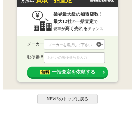
方法
業界最大級の加盟店数！
最大12社
一括査定
の
で
高く売れる
愛車が
チャンス
メーカー
郵便番号
一括査定を依頼する
無料
NEWSのトップに戻る