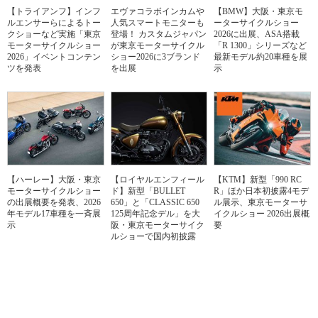
【トライアンフ】インフ
エヴァコラボインカムや
【BMW】大阪・東京モ
ルエンサーらによるトー
人気スマートモニターも
ーターサイクルショー
クショーなど実施「東京
登場！ カスタムジャパン
2026に出展、ASA搭載
モーターサイクルショー
が東京モーターサイクル
「R 1300」シリーズなど
2026」イベントコンテン
ショー2026に3ブランド
最新モデル約20車種を展
ツを発表
を出展
示
【ハーレー】大阪・東京
【ロイヤルエンフィール
【KTM】新型「990 RC
モーターサイクルショー
ド】新型「BULLET
R」ほか日本初披露4モデ
の出展概要を発表、2026
650」と「CLASSIC 650
ル展示、東京モーターサ
年モデル17車種を一斉展
125周年記念デル」を大
イクルショー 2026出展概
示
阪・東京モーターサイク
要
ルショーで国内初披露