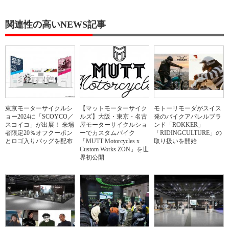
関連性の高いNEWS記事
東京モーターサイクルシ
【マットモーターサイク
モトーリモーダがスイス
ョー2024に「SCOYCO／
ルズ】大阪・東京・名古
発のバイクアパレルブラ
スコイコ」が出展！ 来場
屋モーターサイクルショ
ンド「ROKKER」
者限定20％オフクーポン
ーでカスタムバイク
「RIDINGCULTURE」の
とロゴ入りバッグを配布
「MUTT Motorcycles x
取り扱いを開始
Custom Works ZON」を世
界初公開