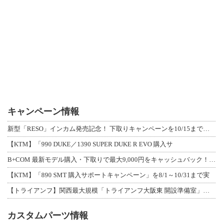
キャンペーン情報
新型「RESO」インカム発売記念！ 下取りキャンペーンを10/15まで延長して開
【KTM】「990 DUKE／1390 SUPER DUKE R EVO 購入サ
B+COM 最新モデル購入・下取りで最大9,000円をキャッシュバック！「B+F
【KTM】「890 SMT 購入サポートキャンペーン」を8/1～10/31まで実
【トライアンフ】関西最大規模「トライアンフ大阪東 開設準備室」がオープン！ 限定
カスタムパーツ情報