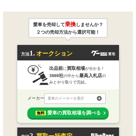
乗換
愛車を売却して
しませんか？
２つの売却方法から選択可能！
1.
オークション
方法
出品前
買取相場
に
が分かる！
3000社
最高入札店
の中から
の
みとやり取りで完結。
メーカー
愛車のメーカーを選択
愛車の買取相場を調べる
無料
2.
買取一括査定