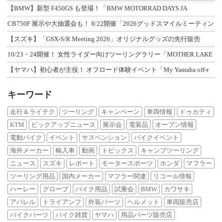
【BMW】新型 F450GS も登場！「BMW MOTORRAD DAYS JA
CB750F 展示や大抽選会も！ 8/22開催「2026グッドスマイルミーティン
【スズキ】「GSX-S/R Meeting 2026」オリジナルグッズの先行販売
10/23・24開催！ 女性ライダー向けツーリングラリー「MOTHER LAKE
【ヤマハ】初心者が主役！ オフロード体験イベント「My Yamaha off-r
キーワード
走行＆ライテク
ツーリング
キャンペーン
車両情報
ドゥカティ
KTM
ピックアップニュース
展示会
電装品
オープン情報
電動バイク
イベント
サスペンション
バイクイベント
海外メーカー
輸入車
動画
トピックス
キャンプツーリング
ニュース
スズキ
レポート
モータースポーツ
ホンダ
マフラー
ツーリング用品
国内メーカー
マフラー関連
リコール情報
ハーレー
グローブ
バイク用品
試乗会
BMW
カワサキ
アパレル
トライアンフ
外装パーツ
ヘルメット
車両販売店
バイクパーツ
バイク雑貨
ヤマハ
用品パーツ販売店