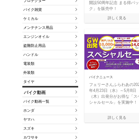
プロテクター
開設50周年記念 まる得パッ
ク」を販売中！
バイク雑貨
ケミカル
メンテナンス用品
エンジンオイル
盗難防止用品
ハンドル
電装類
外装類
バイクニュース
タイヤ
フェリーさんふらわあの202
年4月23日（水）～5月8日
バイク動画
（木）出発分がお得な「ス
バイク動画一覧
シャルセール」を実施中！
ホンダ
ヤマハ
スズキ
カワサキ