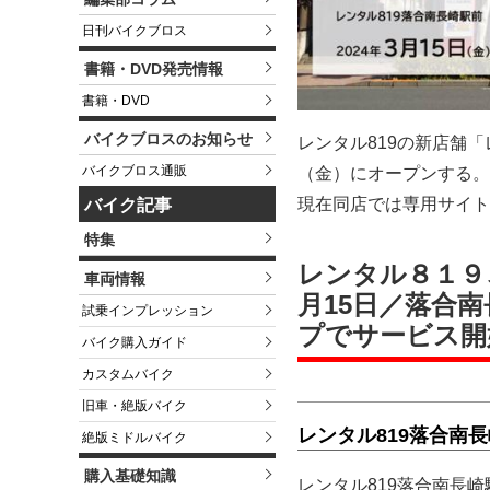
日刊バイクブロス
書籍・DVD発売情報
書籍・DVD
バイクブロスのお知らせ
レンタル819の新店舗「
バイクブロス通販
（金）にオープンする。
現在同店では専用サイト
バイク記事
特集
レンタル８１９
車両情報
月15日／落合
試乗インプレッション
プでサービス開
バイク購入ガイド
カスタムバイク
旧車・絶版バイク
レンタル819落合南
絶版ミドルバイク
購入基礎知識
レンタル819落合南長