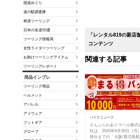
国道めぐり
道の駅調査隊
林道ツーリング
日本の名道50選
「レンタル819の新店
ツーリング情報局
コンテンツ
女性ライダーツーリング
お助けツーリングアイテム
関連する記事
ツーリングレポート
用品インプレ
ツーリング用品
ヘルメット
アパレル
アイウェア
バイクニュース
フットギア
さんふらわあトラベル株式
社は、2025年6月30日（月
グローブ
発分までの「大阪/鹿児島航