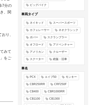
ビッグバイク
歩7分の
き、関
車両タイプ
ネイキッド
スーパースポーツ
カフェレーサー
ネオクラシック
しており、
ボバー
スクランブラー
オフロード
アドベンチャー
てみて
アメリカン
クルーザー
」をご
スクーター
絶版・旧車
車名
PCX
エイプ50
モンキー
CBR250RR
CRF250F
CB400
CBR1000RR
CB1100
CB1300