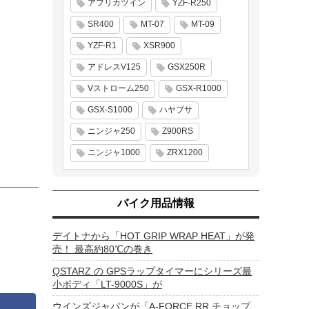
アフリカツイン
YZF-R250
SR400
MT-07
MT-09
YZF-R1
XSR900
アドレスV125
GSX250R
Vストローム250
GSX-R1000
GSX-S1000
ハヤブサ
ニンジャ250
Z900RS
ニンジャ1000
ZRX1200
バイク用品情報
デイトナから「HOT GRIP WRAP HEAT」が発
売！ 最高約80℃の巻き
QSTARZ の GPSラップタイマーにシリーズ最
小ボディ「LT-9000S」が
ウインズジャパンが「A-FORCE RR チョップ