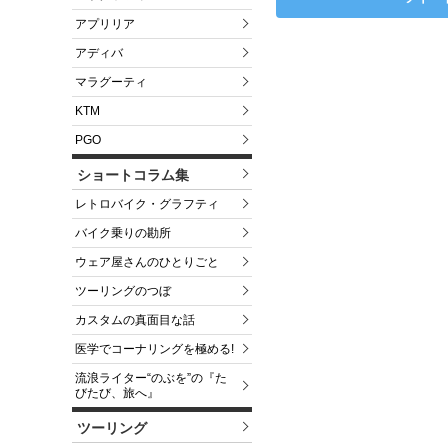
アプリリア
アディバ
マラグーティ
KTM
PGO
ショートコラム集
レトロバイク・グラフティ
バイク乗りの勘所
ウェア屋さんのひとりごと
ツーリングのつぼ
カスタムの真面目な話
医学でコーナリングを極める!
流浪ライター“のぶを”の『た
びたび、旅へ』
ツーリング