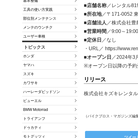
基本整備
■店舗名称
／レンタル8
工具の使い方実践
■所在地
／〒171-0052
部位別メンテナンス
■店舗法人
／株式会社豊
メンテのウンチク
■営業時間
／9:00～19:0
ユーザー車検
■定休日
／なし
トピックス
・URL／ https://www.rent
ホンダ
■オープン日
／2024年
ヤマハ
※オープン日以降の予約
スズキ
リリース
カワサキ
ハーレーダビッドソン
株式会社キズキレンタルサ
ビューエル
BMW Motorrad
（バイクブロス・マガジンズ編
トライアンフ
ドゥカティ
モトグッツィ
ツイー