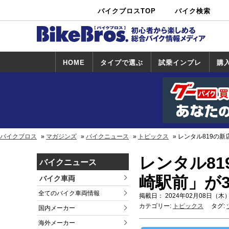
バイクブロスTOP
バイク検索
中古バイ
カタログ検
ショップ検
ク・新車検
索
索
索
HOME
タイプで選ぶ
試乗インプレ
購
スポーツ＆ネ
原付＆ミニバ
アメリカン＆
ビッグスクー
オフロード
試乗インプレ
ホンダ
ヤマハ
スズキ
カワサキ
ハーレー
BMW
トライアンフ
ドゥカティ
購
ホ
ヤ
ス
カ
イキッド
イク
クルーザー
ター
一覧
一
バイクブロス
マガジンズ
バイクニュース
トピックス
レンタル819の新
レンタル81
バイクニュース
崎駅前」が3
バイク車両
全てのバイク車両情報
掲載日： 2024年02月08日（木）
カテゴリー:
トピックス
タグ:
国内メーカー
海外メーカー