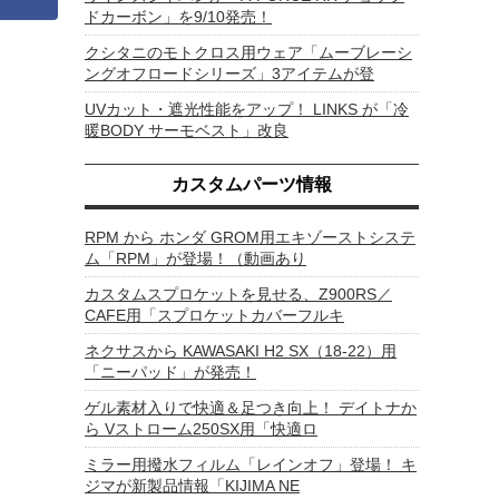
ドカーボン」を9/10発売！
クシタニのモトクロス用ウェア「ムーブレーシ
ングオフロードシリーズ」3アイテムが登
UVカット・遮光性能をアップ！ LINKS が「冷
暖BODY サーモベスト」改良
カスタムパーツ情報
RPM から ホンダ GROM用エキゾーストシステ
ム「RPM」が登場！（動画あり
カスタムスプロケットを見せる、Z900RS／
CAFE用「スプロケットカバーフルキ
ネクサスから KAWASAKI H2 SX（18-22）用
「ニーパッド」が発売！
ゲル素材入りで快適＆足つき向上！ デイトナか
ら Vストローム250SX用「快適ロ
ミラー用撥水フィルム「レインオフ」登場！ キ
ジマが新製品情報「KIJIMA NE