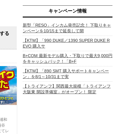
キャンペーン情報
新型「RESO」インカム発売記念！ 下取りキャ
ンペーンを10/15まで延長して開
連する
【KTM】「990 DUKE／1390 SUPER DUKE R
EVO 購入サ
B+COM 最新モデル購入・下取りで最大9,000円
をキャッシュバック！「B+F
【KTM】「890 SMT 購入サポートキャンペー
ン」を8/1～10/31まで実
【トライアンフ】関西最大規模「トライアンフ
大阪東 開設準備室」がオープン！ 限定
浦和
越谷
にてレ