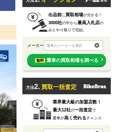
方法
出品前
買取相場
に
が分かる！
3000社
最高入札店
の中から
の
みとやり取りで完結。
メーカー
愛車のメーカーを選択
愛車の買取相場を調べる
無料
2.
買取一括査定
方法
業界最大級の加盟店数！
最大12社
一括査定
の
で
高く売れる
愛車が
チャンス