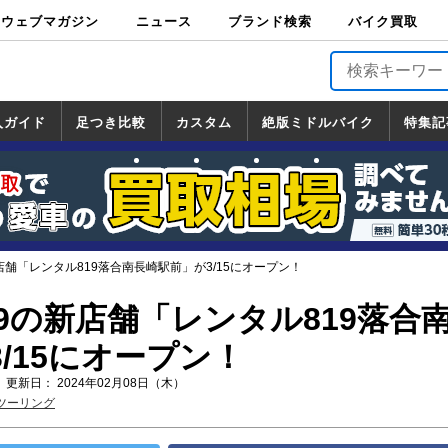
ウェブマガジン
ニュース
ブランド検索
バイク買取
バイクブロス・
原付＆ミニバイ
スポーツ＆ネイ
アメリカン＆ツ
ビッグスクータ
オフロード
バージンハーレ
バージンBMW
バージンドゥカ
バージントライ
ニュース
車両情報
イベント
キャンペ
トピック
バイク用
バイクパ
書籍・
サポート
お知らせ
ブランドを検
ブランドボイ
バイク買取
マガジンズ
ク
キッド
アラー
ー
ー
ティ
アンフ
TOP
ーン
ス
品
ーツ
DVD
索
ス
入ガイド
足つき比較
カスタム
絶版ミドルバイク
特集記
入ガイド
ンダ
マハ
ズキ
ワサキ
カスタム
ホンダ
ヤマハ
スズキ
カワサキ
道の駅調査隊
ツーリング情報局
日本の道50選
国道めぐり
林道ツーリング
絶版ミドルバイク
ホンダ
ヤマハ
スズキ
カワサキ
覧
一覧
一覧
店舗「レンタル819落合南長崎駅前」が3/15にオープン！
9の新店舗「レンタル819落合
/15にオープン！
 更新日： 2024年02月08日（木）
ツーリング