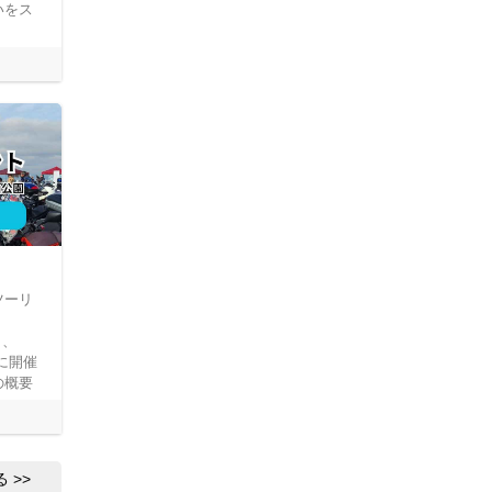
いをス
ツーリ
日、
）に開催
の概要
る