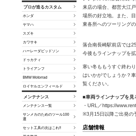
来店の場合、都営大江戸
プロが造るカスタム
場所の好立地。また、目
ホンダ
東各所へのツーリングの
ヤマハ
スズキ
カワサキ
落合南長崎駅前店では250c
ハーレーダビッドソン
今後もラインナップを拡
ドゥカティ
寒い冬ももうすぐ終わり
トライアンフ
はいかがでしょうか？車
BMW Motorrad
覧ください。
ロイヤルエンフィールド
■車両ラインナップを見
メンテナンス
・URL／https://www.rent
メンテナンス一覧
※3月15日以降ご出発
サンメカのためのツール100
選
店舗情報
セット工具の次はこれ!!