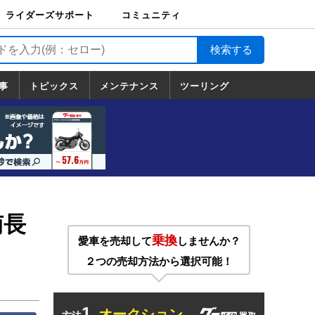
ライダーズサポート
コミュニティ
ライダーズサポート
バイク輸送
バイクガレージライ
バイク車両保険
ロードサービス
バイク試乗
コミュニティ
日記
ツーリング
カスタム
TOP
フ
TOP
事
トピックス
メンテナンス
ツーリング
トピックス
ホンダ
ヤマハ
スズキ
カワサキ
ハーレーダ
BMW
ドゥカティ
トライアン
メンテナンス
基本整備
部位別メンテ
工具の使い方
ツール100選
メンテのうん
一覧
ビッドソン
フ
一覧
ちく
南長
乗換
愛車を売却して
しませんか？
２つの売却方法から選択可能！
1.
オークション