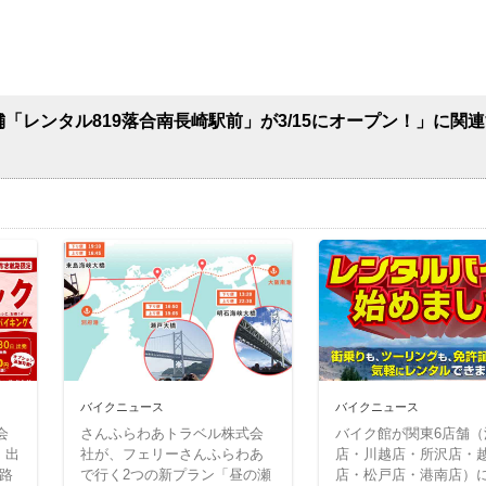
舗「レンタル819落合南長崎駅前」が3/15にオープン！」に関
バイクニュース
バイクニュース
会
さんふらわあトラベル株式会
バイク館が関東6店舗（
）出
社が、フェリーさんふらわあ
店・川越店・所沢店・
路
で行く2つの新プラン「昼の瀬
店・松戸店・港南店）