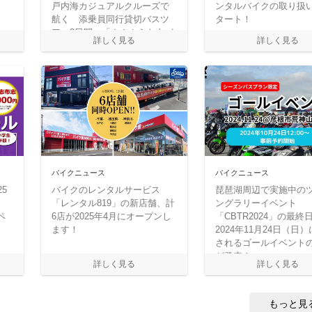
戸内海カジュアルクルーズで
ンタルバイクの取り扱
航く 添乗員同行貸切バスツ
タート！
アー3日間」「さんふらわあ ま
る得パック」を発売！
バイクニュース
バイクニュース
5
バイクのレンタルサービス
琵琶湖周辺で実施中の
「レンタル819」の新店舗、計
ングラリーイベント
ペ
6店が2025年4月にオープンし
「CBTR2024」の最終
ます！
2024年11月24日（日
されるゴールイベント
が発表！
もっと見