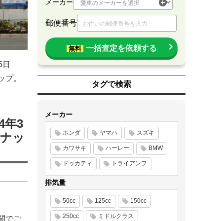
メーカー
郵便番号
一括査定を依頼する
無料
5日
ップ。
タグで検索
メーカー
4年3
ホンダ
ヤマハ
スズキ
ンナッ
カワサキ
ハーレー
BMW
ドゥカティ
トライアンフ
排気量
50cc
125cc
150cc
250cc
ミドルクラス
関でご