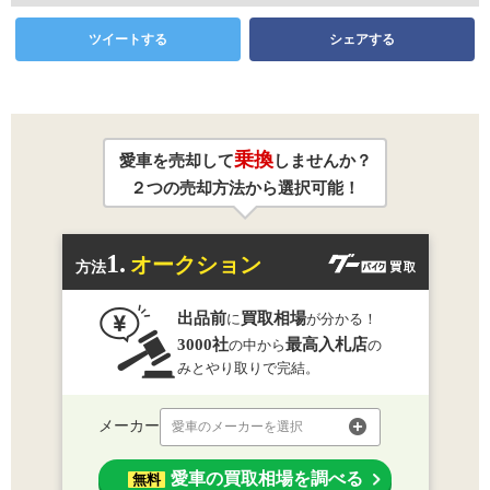
ツイートする
シェアする
乗換
愛車を売却して
しませんか？
２つの売却方法から選択可能！
1.
オークション
方法
出品前
買取相場
に
が分かる！
3000社
最高入札店
の中から
の
みとやり取りで完結。
メーカー
愛車のメーカーを選択
愛車の買取相場を調べる
無料