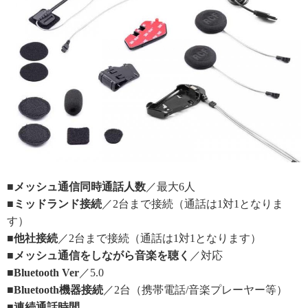
■メッシュ通信同時通話人数
／最大6人
■ミッドランド接続
／2台まで接続（通話は1対1となりま
す）
■他社接続
／2台まで接続（通話は1対1となります）
■メッシュ通信をしながら音楽を聴く
／対応
■Bluetooth Ver
／5.0
■Bluetooth機器接続
／2台（携帯電話/音楽プレーヤー等）
■連続通話時間