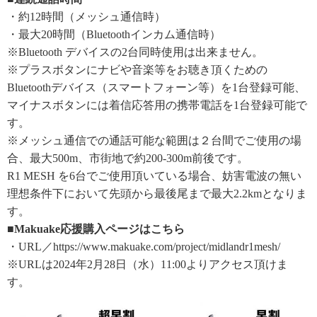
・約12時間（メッシュ通信時）
・最大20時間（Bluetoothインカム通信時）
※Bluetooth デバイスの2台同時使用は出来ません。
※プラスボタンにナビや音楽等をお聴き頂くための
Bluetoothデバイス（スマートフォーン等）を1台登録可能、
マイナスボタンには着信応答用の携帯電話を1台登録可能で
す。
※メッシュ通信での通話可能な範囲は２台間でご使用の場
合、最大500m、市街地で約200-300m前後です。
R1 MESH を6台でご使用頂いている場合、妨害電波の無い
理想条件下において先頭から最後尾まで最大2.2kmとなりま
す。
■Makuake応援購入ページはこちら
・URL／https://www.makuake.com/project/midlandr1mesh/
※URLは2024年2月28日（水）11:00よりアクセス頂けま
す。