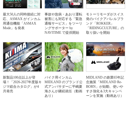
最大50人の同時接続に対
事故や急病・あおり運転
モトーリモーダがスイス
応、ASMAX がインカム
被害にも対応する「緊急
発のバイクアパレルブラ
用通信機能「ASMAX
通報サービス」をツーリ
ンド「ROKKER」
Mode」を発表
ングサポーター by
「RIDINGCULTURE」の
NAVITIME で提供開始
取り扱いを開始
新製品100点以上が登
バイク用インカム
MIDLAND の創業65年記
場！「2026-2027年度版キ
MIDLAND のブランド公
念施策「MIDLAND Re-
ジマ総合カタログ」が4
式アンバサダーに平嶋夏
BORN」が始動、使いや
月発売
海さんが継続就任（動画
すさ強化＆3大キャンペ
あり）
ーンを実施（動画あり）