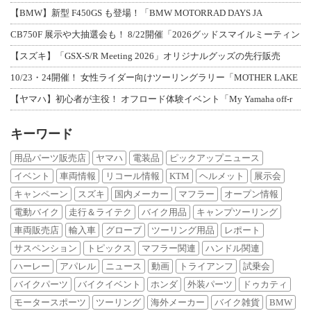
【BMW】新型 F450GS も登場！「BMW MOTORRAD DAYS JA
CB750F 展示や大抽選会も！ 8/22開催「2026グッドスマイルミーティン
【スズキ】「GSX-S/R Meeting 2026」オリジナルグッズの先行販売
10/23・24開催！ 女性ライダー向けツーリングラリー「MOTHER LAKE
【ヤマハ】初心者が主役！ オフロード体験イベント「My Yamaha off-r
キーワード
用品パーツ販売店
ヤマハ
電装品
ピックアップニュース
イベント
車両情報
リコール情報
KTM
ヘルメット
展示会
キャンペーン
スズキ
国内メーカー
マフラー
オープン情報
電動バイク
走行＆ライテク
バイク用品
キャンプツーリング
車両販売店
輸入車
グローブ
ツーリング用品
レポート
サスペンション
トピックス
マフラー関連
ハンドル関連
ハーレー
アパレル
ニュース
動画
トライアンフ
試乗会
バイクパーツ
バイクイベント
ホンダ
外装パーツ
ドゥカティ
モータースポーツ
ツーリング
海外メーカー
バイク雑貨
BMW