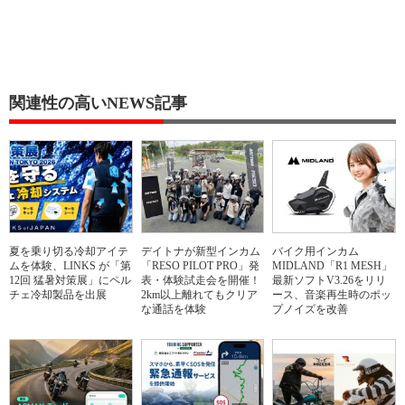
関連性の高いNEWS記事
夏を乗り切る冷却アイテ
デイトナが新型インカム
バイク用インカム
ムを体験、LINKS が「第
「RESO PILOT PRO」発
MIDLAND「R1 MESH」
12回 猛暑対策展」にペル
表・体験試走会を開催！
最新ソフトV3.26をリリ
チェ冷却製品を出展
2km以上離れてもクリア
ース、音楽再生時のポッ
な通話を体験
プノイズを改善