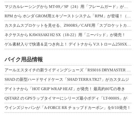
マジカルレーシングから MT-09／SP（24）用「フレームガード」が登場！
RPM から ホンダ GROM用エキゾーストシステム「RPM」が登場！（動画あり
カスタムスプロケットを見せる、Z900RS／CAFE用「スプロケットカバーフルキ
ネクサスから KAWASAKI H2 SX（18-22）用「ニーパッド」が発売！
ゲル素材入りで快適＆足つき向上！ デイトナから Vストローム250SX用「快適ロ
バイク用品情報
アールエスタイチの新ライディングシューズ「RSS016 DRYMASTER スト
SHAD の新型ハードサイドケース「SHAD TERRA TR27」がカスタムジ
デイトナから「HOT GRIP WRAP HEAT」が発売！ 最高約80℃の巻き
QSTARZ の GPSラップタイマーにシリーズ最小ボディ「LT-9000S」が
ウインズジャパンが「A-FORCE RR チョップドカーボン」を9/10発売！