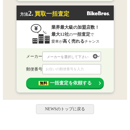
2.
買取一括査定
方法
業界最大級の加盟店数！
最大12社
一括査定
の
で
高く売れる
愛車が
チャンス
メーカー
郵便番号
一括査定を依頼する
無料
NEWSのトップに戻る