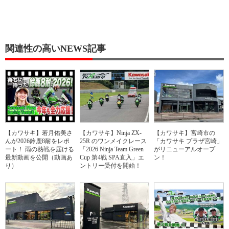
関連性の高いNEWS記事
【カワサキ】若月佑美さ
【カワサキ】Ninja ZX-
【カワサキ】宮崎市の
んが2026鈴鹿8耐をレポ
25R のワンメイクレース
「カワサキ プラザ宮崎」
ート！ 雨の熱戦を届ける
「2026 Ninja Team Green
がリニューアルオープ
最新動画を公開（動画あ
Cup 第4戦 SPA直入」エ
ン！
り）
ントリー受付を開始！