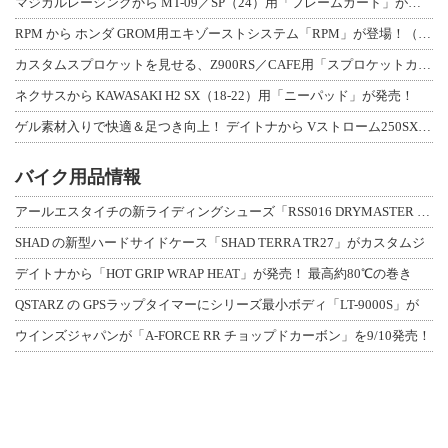
マジカルレーシングから MT-09／SP（24）用「フレームガード」が登場！
RPM から ホンダ GROM用エキゾーストシステム「RPM」が登場！（動画あり
カスタムスプロケットを見せる、Z900RS／CAFE用「スプロケットカバーフルキ
ネクサスから KAWASAKI H2 SX（18-22）用「ニーパッド」が発売！
ゲル素材入りで快適＆足つき向上！ デイトナから Vストローム250SX用「快適ロ
バイク用品情報
アールエスタイチの新ライディングシューズ「RSS016 DRYMASTER スト
SHAD の新型ハードサイドケース「SHAD TERRA TR27」がカスタムジ
デイトナから「HOT GRIP WRAP HEAT」が発売！ 最高約80℃の巻き
QSTARZ の GPSラップタイマーにシリーズ最小ボディ「LT-9000S」が
ウインズジャパンが「A-FORCE RR チョップドカーボン」を9/10発売！