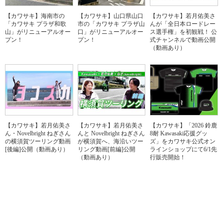
【カワサキ】海南市の
【カワサキ】山口県山口
【カワサキ】若月佑美さ
「カワサキ プラザ和歌
市の「カワサキ プラザ山
んが「全日本ロードレー
山」がリニューアルオー
口」がリニューアルオー
ス選手権」を初観戦！ 公
プン！
プン！
式チャンネルで動画公開
（動画あり）
【カワサキ】若月佑美さ
【カワサキ】若月佑美さ
【カワサキ】「2026 鈴鹿
ん・Novelbright ねぎさん
んと Novelbright ねぎさん
8耐 Kawasaki応援グッ
の横須賀ツーリング動画
が横須賀へ、海沿いツー
ズ」をカワサキ公式オン
[後編]公開（動画あり）
リング動画[前編]公開
ラインショップにて6/1先
（動画あり）
行販売開始！