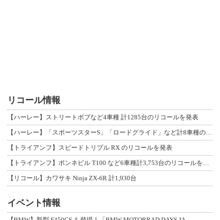
リコール情報
【ハーレー】ストリートボブなど4車種 計1285台のリコールを発表
【ハーレー】「スポーツスターS」「ロードグライド」など計8車種のリコールを発表
【トライアンフ】スピードトリプル RX のリコールを発表
【トライアンフ】ボンネビル T100 など6車種計3,753台のリコールを発表
【リコール】カワサキ Ninja ZX-6R 計1,930台
イベント情報
【BMW】新型 F450GS も登場！「BMW MOTORRAD DAYS JA