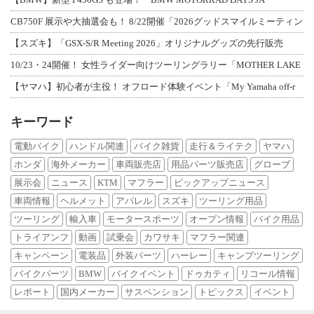
CB750F 展示や大抽選会も！ 8/22開催「2026グッドスマイルミーティン
【スズキ】「GSX-S/R Meeting 2026」オリジナルグッズの先行販売
10/23・24開催！ 女性ライダー向けツーリングラリー「MOTHER LAKE
【ヤマハ】初心者が主役！ オフロード体験イベント「My Yamaha off-r
キーワード
電動バイク
ハンドル関連
バイク雑貨
走行＆ライテク
ヤマハ
ホンダ
海外メーカー
車両販売店
用品パーツ販売店
グローブ
展示会
ニュース
KTM
マフラー
ピックアップニュース
車両情報
ヘルメット
アパレル
スズキ
ツーリング用品
ツーリング
輸入車
モータースポーツ
オープン情報
バイク用品
トライアンフ
動画
試乗会
カワサキ
マフラー関連
キャンペーン
電装品
外装パーツ
ハーレー
キャンプツーリング
バイクパーツ
BMW
バイクイベント
ドゥカティ
リコール情報
レポート
国内メーカー
サスペンション
トピックス
イベント