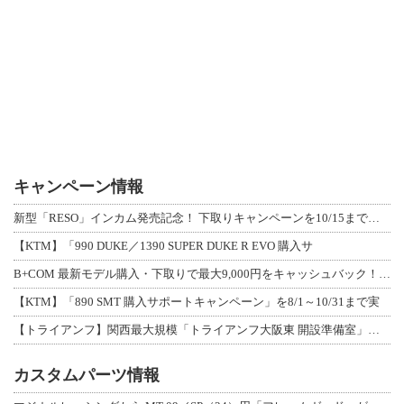
キャンペーン情報
新型「RESO」インカム発売記念！ 下取りキャンペーンを10/15まで延長して開
【KTM】「990 DUKE／1390 SUPER DUKE R EVO 購入サ
B+COM 最新モデル購入・下取りで最大9,000円をキャッシュバック！「B+F
【KTM】「890 SMT 購入サポートキャンペーン」を8/1～10/31まで実
【トライアンフ】関西最大規模「トライアンフ大阪東 開設準備室」がオープン！ 限定
カスタムパーツ情報