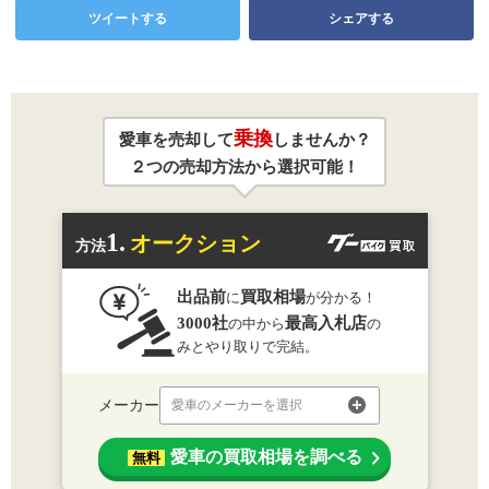
ツイートする
シェアする
乗換
愛車を売却して
しませんか？
２つの売却方法から選択可能！
1.
オークション
方法
出品前
買取相場
に
が分かる！
3000社
最高入札店
の中から
の
みとやり取りで完結。
メーカー
愛車のメーカーを選択
愛車の買取相場を調べる
無料