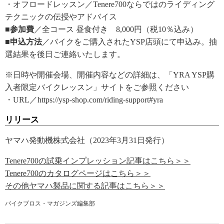
・オフロードレッスン／Tenere700ならではのライディング
テクニックの伝授やアドバイス
■参加費
／全コース 昼食付き 8,000円（税10％込み）
■申込方法
／バイクをご購入されたYSP店頭にて申込み。抽
選結果を後日ご連絡いたします。
※日時や開催会場、開催内容などの詳細は、「YRA YSP購
入者限定バイクレッスン」サイトをご参照ください
・URL／https://ysp-shop.com/riding-support#yra
リリース
ヤマハ発動機株式会社（2023年3月31日発行）
Tenere700の試乗インプレッション記事はこちら＞＞
Tenere700のカタログページはこちら＞＞
その他ヤマハ製品に関する記事はこちら＞＞
バイクブロス・マガジンズ編集部