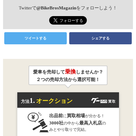
Twitterで
@BikeBrosMagazin
をフォローしよう！
ツイートする
シェアする
乗換
愛車を売却して
しませんか？
２つの売却方法から選択可能！
1.
オークション
方法
出品前
買取相場
に
が分かる！
3000社
最高入札店
の中から
の
みとやり取りで完結。