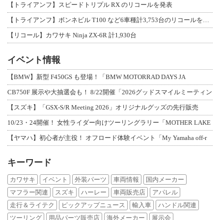
【トライアンフ】スピードトリプル RX のリコールを発表
【トライアンフ】ボンネビル T100 など6車種計3,753台のリコールを発表
【リコール】カワサキ Ninja ZX-6R 計1,930台
イベント情報
【BMW】新型 F450GS も登場！「BMW MOTORRAD DAYS JA
CB750F 展示や大抽選会も！ 8/22開催「2026グッドスマイルミーティン
【スズキ】「GSX-S/R Meeting 2026」オリジナルグッズの先行販売
10/23・24開催！ 女性ライダー向けツーリングラリー「MOTHER LAKE
【ヤマハ】初心者が主役！ オフロード体験イベント「My Yamaha off-r
キーワード
カワサキ
イベント
外装パーツ
車両情報
国内メーカー
マフラー関連
スズキ
ハーレー
車両販売店
アパレル
走行＆ライテク
ピックアップニュース
輸入車
ハンドル関連
ツーリング
用品パーツ販売店
海外メーカー
展示会