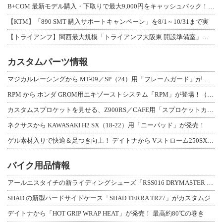
B+COM 最新モデル購入・下取りで最大9,000円をキャッシュバック！「B+F
【KTM】「890 SMT 購入サポートキャンペーン」を8/1～10/31まで実
【トライアンフ】関西最大規模「トライアンフ大阪東 開設準備室」がオープン！ 限定
カスタムパーツ情報
マジカルレーシングから MT-09／SP（24）用「フレームガード」が登場！
RPM から ホンダ GROM用エキゾーストシステム「RPM」が登場！（動画あり
カスタムスプロケットを見せる、Z900RS／CAFE用「スプロケットカバーフルキ
ネクサスから KAWASAKI H2 SX（18-22）用「ニーパッド」が発売！
ゲル素材入りで快適＆足つき向上！ デイトナから Vストローム250SX用「快適ロ
バイク用品情報
アールエスタイチの新ライディングシューズ「RSS016 DRYMASTER スト
SHAD の新型ハードサイドケース「SHAD TERRA TR27」がカスタムジ
デイトナから「HOT GRIP WRAP HEAT」が発売！ 最高約80℃の巻き