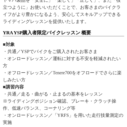
ヤマハ製品を「安全に」「楽しく」「正しく」、また「役
立つように」お使いいただくことで、お客さまのバイクラ
イフがより豊かになるよう、安心してスキルアップできる
ライディングレッスンを提供いたします。
YRA YSP購入者限定バイクレッスン 概要
■対象
・共通／YSPでバイクをご購入されたお客さま
・オンロードレッスン／運転に対する不安を軽減されたい
方
・オフロードレッスン／Tenere700をオフロードでさらに楽
しみたい方
■講習内容
・共通／走る・曲がる・止まるの基本をレッスン
※ライディングポジション確認、ブレーキ・クラッチ操
作、低速バランス、コーナリング等
・オンロードレッスン／「YRFS」を用いた走行技量測定の
実施