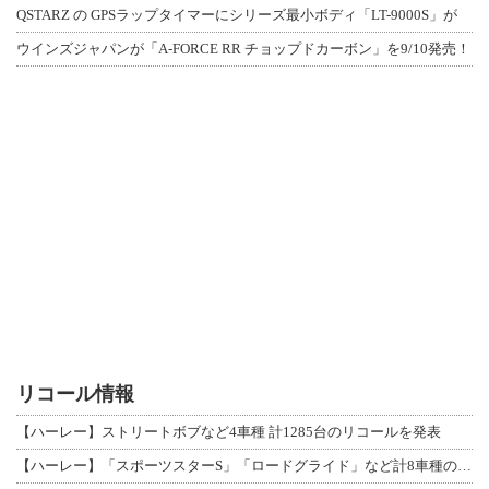
QSTARZ の GPSラップタイマーにシリーズ最小ボディ「LT-9000S」が
ウインズジャパンが「A-FORCE RR チョップドカーボン」を9/10発売！
リコール情報
【ハーレー】ストリートボブなど4車種 計1285台のリコールを発表
【ハーレー】「スポーツスターS」「ロードグライド」など計8車種のリコールを発表