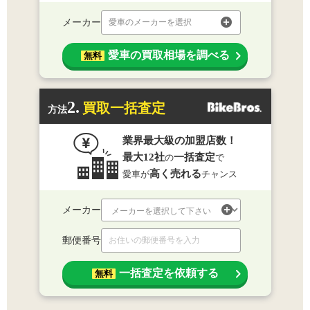
メーカー
愛車のメーカーを選択
愛車の買取相場を調べる
無料
2.
買取一括査定
方法
業界最大級の加盟店数！
最大12社
一括査定
の
で
高く売れる
愛車が
チャンス
メーカー
郵便番号
一括査定を依頼する
無料