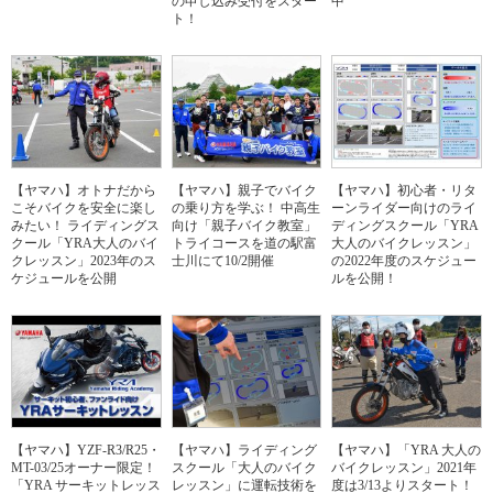
の申し込み受付をスター
中
ト！
【ヤマハ】オトナだから
【ヤマハ】親子でバイク
【ヤマハ】初心者・リタ
こそバイクを安全に楽し
の乗り方を学ぶ！ 中高生
ーンライダー向けのライ
みたい！ ライディングス
向け「親子バイク教室」
ディングスクール「YRA
クール「YRA大人のバイ
トライコースを道の駅富
大人のバイクレッスン」
クレッスン」2023年のス
士川にて10/2開催
の2022年度のスケジュー
ケジュールを公開
ルを公開！
【ヤマハ】YZF-R3/R25・
【ヤマハ】ライディング
【ヤマハ】「YRA 大人の
MT-03/25オーナー限定！
スクール「大人のバイク
バイクレッスン」2021年
「YRA サーキットレッス
レッスン」に運転技術を
度は3/13よりスタート！