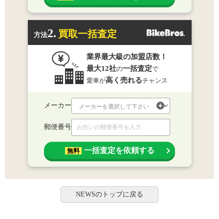
2.
買取一括査定
方法
業界最大級の加盟店数！
最大12社
一括査定
の
で
高く売れる
愛車が
チャンス
メーカー
郵便番号
一括査定を依頼する
無料
NEWSのトップに戻る