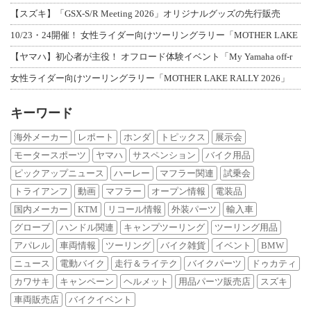
【スズキ】「GSX-S/R Meeting 2026」オリジナルグッズの先行販売
10/23・24開催！ 女性ライダー向けツーリングラリー「MOTHER LAKE
【ヤマハ】初心者が主役！ オフロード体験イベント「My Yamaha off-r
女性ライダー向けツーリングラリー「MOTHER LAKE RALLY 2026」
キーワード
海外メーカー
レポート
ホンダ
トピックス
展示会
モータースポーツ
ヤマハ
サスペンション
バイク用品
ピックアップニュース
ハーレー
マフラー関連
試乗会
トライアンフ
動画
マフラー
オープン情報
電装品
国内メーカー
KTM
リコール情報
外装パーツ
輸入車
グローブ
ハンドル関連
キャンプツーリング
ツーリング用品
アパレル
車両情報
ツーリング
バイク雑貨
イベント
BMW
ニュース
電動バイク
走行＆ライテク
バイクパーツ
ドゥカティ
カワサキ
キャンペーン
ヘルメット
用品パーツ販売店
スズキ
車両販売店
バイクイベント