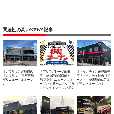
関連性の高いNEWS記事
【カワサキ】宮崎市の
「アップガレージ山形
【ドゥカティ】正規販売
「カワサキ プラザ宮崎」
店」が山形市城西町へ
店「ドゥカティ神奈川イ
がリニューアルオープ
7/16移転リニューアルオ
ースト」が川崎市に7/11
ン！
ープン！ 新たにアップガ
グランドオープン！
レージライダースを併設