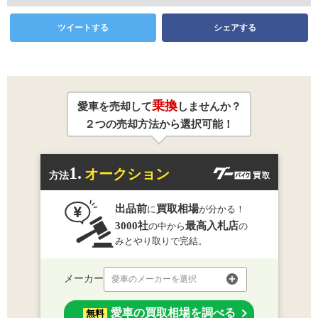
ツイートする
シェアする
乗換
愛車を売却して
しませんか？
２つの売却方法から選択可能！
1.
オークション
方法
出品前
買取相場
に
が分かる！
3000社
最高入札店
の中から
の
みとやり取りで完結。
メーカー
愛車のメーカーを選択
愛車の買取相場を調べる
無料