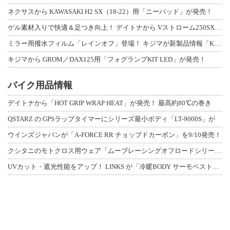
ネクサスから KAWASAKI H2 SX（18-22）用「ニーパッド」が発売！
ゲル素材入りで快適＆足つき向上！ デイトナから Vストローム250SX用「快適ロ
ミラー用撥水フィルム「レインオフ」登場！ キジマが新製品情報「KIJIMA NE
キジマから GROM／DAX125用「フォグランプKIT LED」が発売！
バイク用品情報
デイトナから「HOT GRIP WRAP HEAT」が発売！ 最高約80℃の巻き
QSTARZ の GPSラップタイマーにシリーズ最小ボディ「LT-9000S」が
ウインズジャパンが「A-FORCE RR チョップドカーボン」を9/10発売！
クシタニのモトクロス用ウェア「ムーブレーシングオフロードシリーズ」3アイテムが登
UVカット・遮光性能をアップ！ LINKS が「冷暖BODY サーモベスト」改良