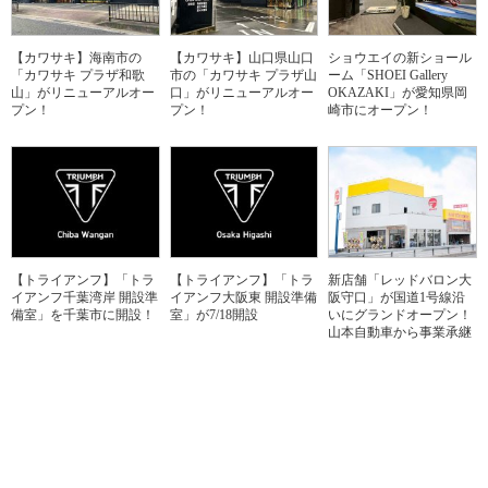
【カワサキ】海南市の
【カワサキ】山口県山口
ショウエイの新ショール
「カワサキ プラザ和歌
市の「カワサキ プラザ山
ーム「SHOEI Gallery
山」がリニューアルオー
口」がリニューアルオー
OKAZAKI」が愛知県岡
プン！
プン！
崎市にオープン！
【トライアンフ】「トラ
【トライアンフ】「トラ
新店舗「レッドバロン大
イアンフ千葉湾岸 開設準
イアンフ大阪東 開設準備
阪守口」が国道1号線沿
備室」を千葉市に開設！
室」が7/18開設
いにグランドオープン！
山本自動車から事業承継