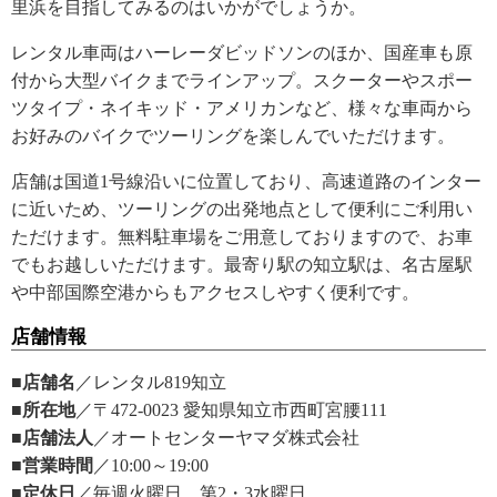
里浜を目指してみるのはいかがでしょうか。
レンタル車両はハーレーダビッドソンのほか、国産車も原
付から大型バイクまでラインアップ。スクーターやスポー
ツタイプ・ネイキッド・アメリカンなど、様々な車両から
お好みのバイクでツーリングを楽しんでいただけます。
店舗は国道1号線沿いに位置しており、高速道路のインター
に近いため、ツーリングの出発地点として便利にご利用い
ただけます。無料駐車場をご用意しておりますので、お車
でもお越しいただけます。最寄り駅の知立駅は、名古屋駅
や中部国際空港からもアクセスしやすく便利です。
店舗情報
■店舗名
／レンタル819知立
■所在地
／〒472-0023 愛知県知立市西町宮腰111
■店舗法人
／オートセンターヤマダ株式会社
■営業時間
／10:00～19:00
■定休日
／毎週火曜日、第2・3水曜日