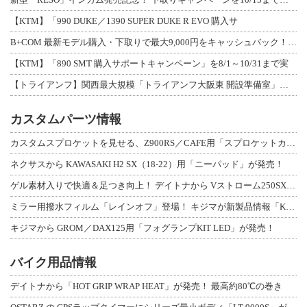
【KTM】「990 DUKE／1390 SUPER DUKE R EVO 購入サ
B+COM 最新モデル購入・下取りで最大9,000円をキャッシュバック！「B+F
【KTM】「890 SMT 購入サポートキャンペーン」を8/1～10/31まで実
【トライアンフ】関西最大規模「トライアンフ大阪東 開設準備室」がオープン！ 限定
カスタムパーツ情報
カスタムスプロケットを見せる、Z900RS／CAFE用「スプロケットカバーフルキ
ネクサスから KAWASAKI H2 SX（18-22）用「ニーパッド」が発売！
ゲル素材入りで快適＆足つき向上！ デイトナから Vストローム250SX用「快適ロ
ミラー用撥水フィルム「レインオフ」登場！ キジマが新製品情報「KIJIMA NE
キジマから GROM／DAX125用「フォグランプKIT LED」が発売！
バイク用品情報
デイトナから「HOT GRIP WRAP HEAT」が発売！ 最高約80℃の巻き