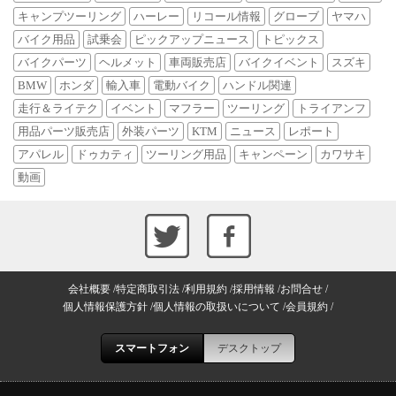
キャンプツーリング
ハーレー
リコール情報
グローブ
ヤマハ
バイク用品
試乗会
ピックアップニュース
トピックス
バイクパーツ
ヘルメット
車両販売店
バイクイベント
スズキ
BMW
ホンダ
輸入車
電動バイク
ハンドル関連
走行＆ライテク
イベント
マフラー
ツーリング
トライアンフ
用品パーツ販売店
外装パーツ
KTM
ニュース
レポート
アパレル
ドゥカティ
ツーリング用品
キャンペーン
カワサキ
動画
会社概要
特定商取引法
利用規約
採用情報
お問合せ
個人情報保護方針
個人情報の取扱いについて
会員規約
スマートフォン
デスクトップ