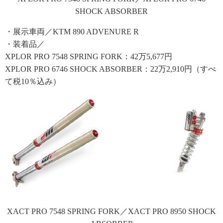
SHOCK ABSORBER
・展示車両／KTM 890 ADVENURE R
・装着品／
XPLOR PRO 7548 SPRING FORK：42万5,677円
XPLOR PRO 6746 SHOCK ABSORBER：22万2,910円（すべ
て税10％込み）
XACT PRO 7548 SPRING FORK／XACT PRO 8950 SHOCK