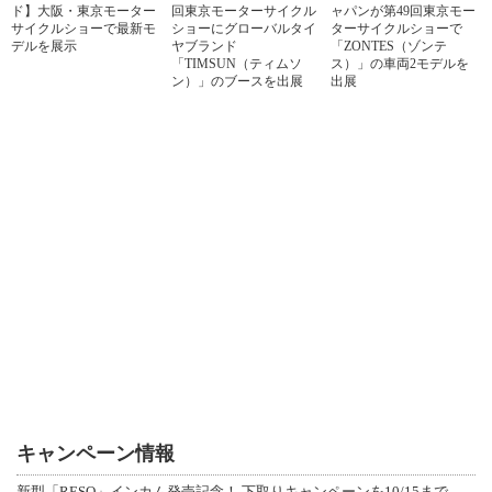
ド】大阪・東京モーター
回東京モーターサイクル
ャパンが第49回東京モー
サイクルショーで最新モ
ショーにグローバルタイ
ターサイクルショーで
デルを展示
ヤブランド
「ZONTES（ゾンテ
「TIMSUN（ティムソ
ス）」の車両2モデルを
ン）」のブースを出展
出展
キャンペーン情報
新型「RESO」インカム発売記念！ 下取りキャンペーンを10/15まで延長して開