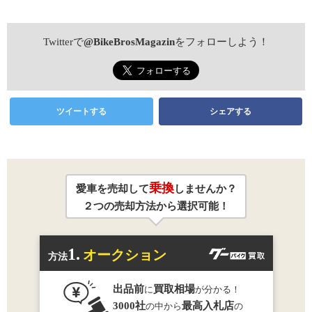
Twitterで
@BikeBrosMagazin
をフォローしよう！
ツイートする
シェアする
乗換
愛車を売却して
しませんか？
２つの売却方法から選択可能！
1.
オークション
方法
出品前
買取相場
に
が分かる！
3000社
最高入札店
の中から
の