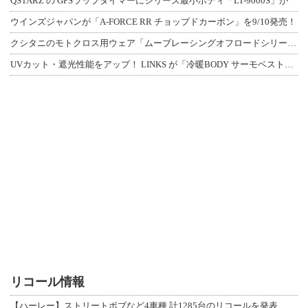
QSTARZ の GPSラップタイマーにシリーズ最小ボディ「LT-9000S」が
ウインズジャパンが「A-FORCE RR チョップドカーボン」を9/10発売！
クシタニのモトクロス用ウェア「ムーブレーシングオフロードシリーズ」3アイテムが登
UVカット・遮光性能をアップ！ LINKS が「冷暖BODY サーモベスト」改良
リコール情報
【ハーレー】ストリートボブなど4車種 計1285台のリコールを発表