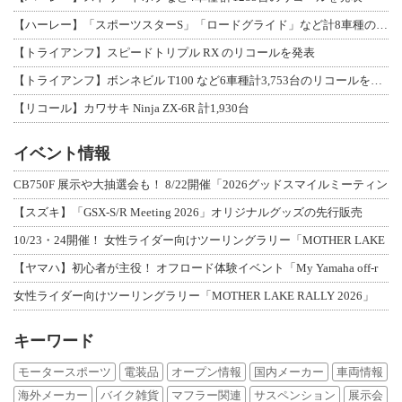
【ハーレー】「スポーツスターS」「ロードグライド」など計8車種のリコールを発表
【トライアンフ】スピードトリプル RX のリコールを発表
【トライアンフ】ボンネビル T100 など6車種計3,753台のリコールを発表
【リコール】カワサキ Ninja ZX-6R 計1,930台
イベント情報
CB750F 展示や大抽選会も！ 8/22開催「2026グッドスマイルミーティン
【スズキ】「GSX-S/R Meeting 2026」オリジナルグッズの先行販売
10/23・24開催！ 女性ライダー向けツーリングラリー「MOTHER LAKE
【ヤマハ】初心者が主役！ オフロード体験イベント「My Yamaha off-r
女性ライダー向けツーリングラリー「MOTHER LAKE RALLY 2026」
キーワード
モータースポーツ
電装品
オープン情報
国内メーカー
車両情報
海外メーカー
バイク雑貨
マフラー関連
サスペンション
展示会