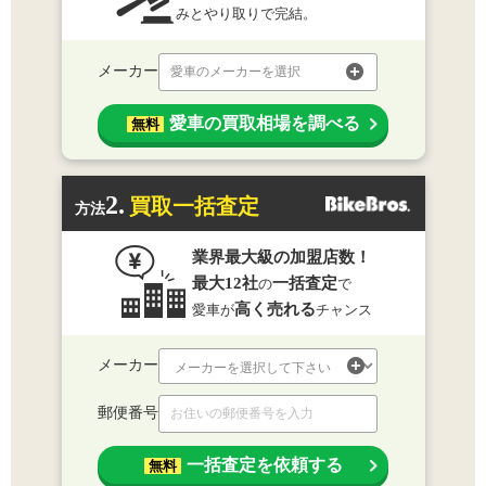
みとやり取りで完結。
メーカー
愛車のメーカーを選択
愛車の買取相場を調べる
無料
2.
買取一括査定
方法
業界最大級の加盟店数！
最大12社
一括査定
の
で
高く売れる
愛車が
チャンス
メーカー
郵便番号
一括査定を依頼する
無料