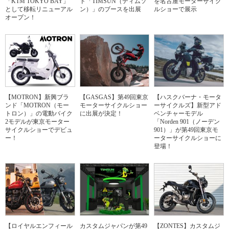
「KTM TOKYO BAY」
ド「TIMSUN（ティムソ
を名古屋モーターサイク
として移転リニューアル
ン）」のブースを出展
ルショーで展示
オープン！
【MOTRON】新興ブラ
【GASGAS】第49回東京
【ハスクバーナ・モータ
ンド「MOTRON（モー
モーターサイクルショー
ーサイクルズ】新型アド
トロン）」の電動バイク
に出展が決定！
ベンチャーモデル
2モデルが東京モーター
「Norden 901（ノーデン
サイクルショーでデビュ
901）」が第49回東京モ
ー！
ーターサイクルショーに
登場！
【ロイヤルエンフィール
カスタムジャパンが第49
【ZONTES】カスタムジ