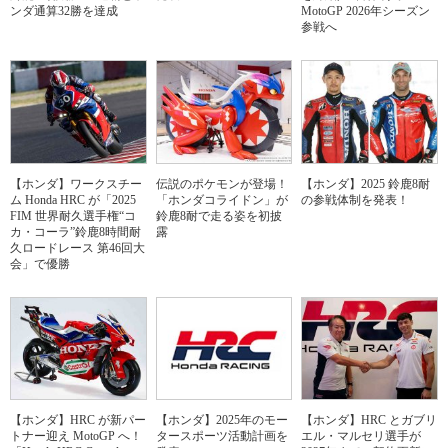
ンダ通算32勝を達成
MotoGP 2026年シーズン
参戦へ
【ホンダ】ワークスチー
伝説のポケモンが登場！
【ホンダ】2025 鈴鹿8耐
ム Honda HRC が「2025
「ホンダコライドン」が
の参戦体制を発表！
FIM 世界耐久選手権“コ
鈴鹿8耐で走る姿を初披
カ・コーラ”鈴鹿8時間耐
露
久ロードレース 第46回大
会」で優勝
【ホンダ】HRC が新パー
【ホンダ】2025年のモー
【ホンダ】HRC とガブリ
トナー迎え MotoGP へ！
タースポーツ活動計画を
エル・マルセリ選手が