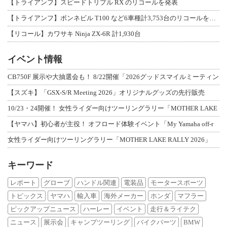
【トライアンフ】スピードトリプル RX のリコールを発表
【トライアンフ】ボンネビル T100 など6車種計3,753台のリコールを発表
【リコール】カワサキ Ninja ZX-6R 計1,930台
イベント情報
CB750F 展示や大抽選会も！ 8/22開催「2026グッドスマイルミーティン
【スズキ】「GSX-S/R Meeting 2026」オリジナルグッズの先行販売
10/23・24開催！ 女性ライダー向けツーリングラリー「MOTHER LAKE
【ヤマハ】初心者が主役！ オフロード体験イベント「My Yamaha off-r
女性ライダー向けツーリングラリー「MOTHER LAKE RALLY 2026」
キーワード
レポート
グローブ
ハンドル関連
電装品
モータースポーツ
トピックス
ヤマハ
輸入車
海外メーカー
ホンダ
マフラー
ピックアップニュース
ハーレー
イベント
走行＆ライテク
ニュース
展示会
キャンプツーリング
バイクパーツ
BMW