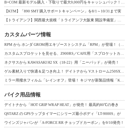
B+COM 最新モデル購入・下取りで最大9,000円をキャッシュバック！「B+F
【KTM】「890 SMT 購入サポートキャンペーン」を8/1～10/31まで実
【トライアンフ】関西最大規模「トライアンフ大阪東 開設準備室」がオープン！ 限定
カスタムパーツ情報
RPM から ホンダ GROM用エキゾーストシステム「RPM」が登場！（動画あり
カスタムスプロケットを見せる、Z900RS／CAFE用「スプロケットカバーフルキ
ネクサスから KAWASAKI H2 SX（18-22）用「ニーパッド」が発売！
ゲル素材入りで快適＆足つき向上！ デイトナから Vストローム250SX用「快適ロ
ミラー用撥水フィルム「レインオフ」登場！ キジマが新製品情報「KIJIMA NE
バイク用品情報
デイトナから「HOT GRIP WRAP HEAT」が発売！ 最高約80℃の巻き
QSTARZ の GPSラップタイマーにシリーズ最小ボディ「LT-9000S」が
ウインズジャパンが「A-FORCE RR チョップドカーボン」を9/10発売！