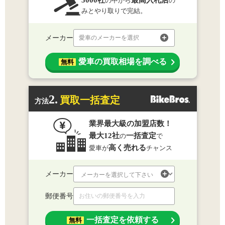
3000社
最高入札店
の中から
の
みとやり取りで完結。
メーカー
愛車のメーカーを選択
愛車の買取相場を調べる
無料
2.
買取一括査定
方法
業界最大級の加盟店数！
最大12社
一括査定
の
で
高く売れる
愛車が
チャンス
メーカー
郵便番号
一括査定を依頼する
無料