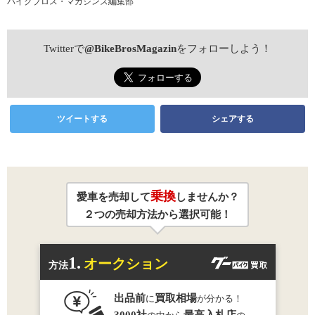
バイクブロス・マガジンズ編集部
Twitterで
@BikeBrosMagazin
をフォローしよう！
ツイートする
シェアする
乗換
愛車を売却して
しませんか？
２つの売却方法から選択可能！
1.
オークション
方法
出品前
買取相場
に
が分かる！