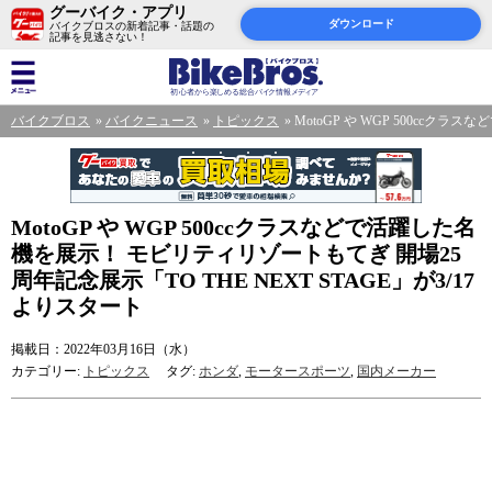
グーバイク・アプリ
ダウンロード
バイクブロスの新着記事・話題の
記事を見逃さない！
バイクブロス
バイクニュース
トピックス
MotoGP や WGP 500ccク
MotoGP や WGP 500ccクラスなどで活躍した名
機を展示！ モビリティリゾートもてぎ 開場25
周年記念展示「TO THE NEXT STAGE」が3/17
よりスタート
掲載日：2022年03月16日（水）
カテゴリー:
トピックス
タグ:
ホンダ
,
モータースポーツ
,
国内メーカー