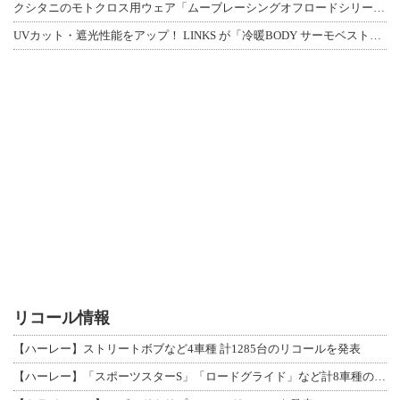
クシタニのモトクロス用ウェア「ムーブレーシングオフロードシリーズ」3アイテムが登
UVカット・遮光性能をアップ！ LINKS が「冷暖BODY サーモベスト」改良
リコール情報
【ハーレー】ストリートボブなど4車種 計1285台のリコールを発表
【ハーレー】「スポーツスターS」「ロードグライド」など計8車種のリコールを発表