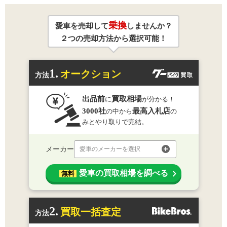
乗換
愛車を売却して
しませんか？
２つの売却方法から選択可能！
1.
オークション
方法
出品前
買取相場
に
が分かる！
3000社
最高入札店
の中から
の
みとやり取りで完結。
メーカー
愛車のメーカーを選択
愛車の買取相場を調べる
無料
2.
買取一括査定
方法