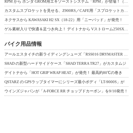
RPM から ホンダ GROM用エキゾーストシステム「RPM」が登場！（動画あり
カスタムスプロケットを見せる、Z900RS／CAFE用「スプロケットカバーフルキ
ネクサスから KAWASAKI H2 SX（18-22）用「ニーパッド」が発売！
ゲル素材入りで快適＆足つき向上！ デイトナから Vストローム250SX用「快適ロ
バイク用品情報
アールエスタイチの新ライディングシューズ「RSS016 DRYMASTER スト
SHAD の新型ハードサイドケース「SHAD TERRA TR27」がカスタムジ
デイトナから「HOT GRIP WRAP HEAT」が発売！ 最高約80℃の巻き
QSTARZ の GPSラップタイマーにシリーズ最小ボディ「LT-9000S」が
ウインズジャパンが「A-FORCE RR チョップドカーボン」を9/10発売！