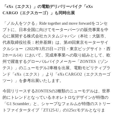
「eXs（エクス）」の電動デリバリーバイク「eXs
CARGO（エクスカーゴ）」も同時出展
「ノル人をツクる」Ride together and move forwardをコンセ
プトに、日本全国に向けてモーターパーツの販売事業を中
心に展開する株式会社カスタムジャパン（本社：大阪市、
代表取締役社長：村井基輝）は、第49回東京モーターサイ
クルショー（2022年3月25日～27日・東京ビッグサイト・西
2ホール14）において、完成車事業への取り組みとして、欧
州で躍進するグローバルバイクメーカー「ZONTES（ゾン
テス）」のニューモデル2車種を出展、電動モビリティブラ
ンド「eXs（エクス）」より「eXs CARGO2（エクスカーゴ
ツー）」を参考出展いたします。
今回リリースするZONTESの2種類のニューモデルは、世界
的にトレンドとなっているネオレトロなデザインが特徴の
「G1 Scrambler」と、シャープなフォルムが特徴のストリー
トファイタータイプ「ZT125-U」の125ccモデルとなりま