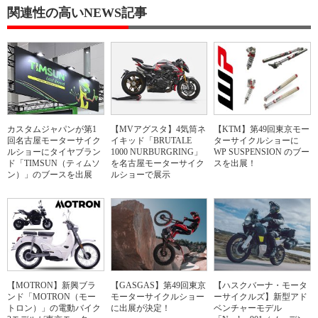
関連性の高いNEWS記事
カスタムジャパンが第1
【MVアグスタ】4気筒ネ
【KTM】第49回東京モー
回名古屋モーターサイク
イキッド「BRUTALE
ターサイクルショーに
ルショーにタイヤブラン
1000 NURBURGRING」
WP SUSPENSION のブー
ド「TIMSUN（ティムソ
を名古屋モーターサイク
スを出展！
ン）」のブースを出展
ルショーで展示
【MOTRON】新興ブラ
【GASGAS】第49回東京
【ハスクバーナ・モータ
ンド「MOTRON（モー
モーターサイクルショー
ーサイクルズ】新型アド
トロン）」の電動バイク
に出展が決定！
ベンチャーモデル