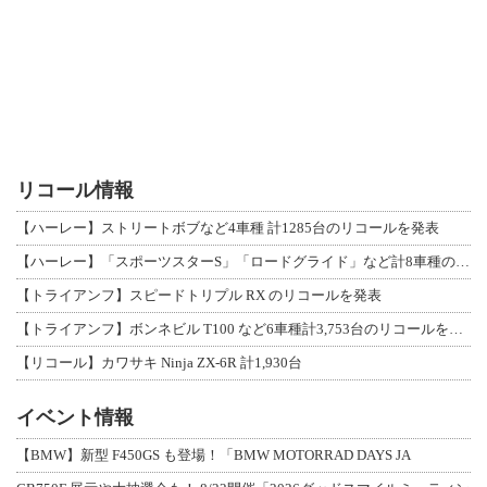
リコール情報
【ハーレー】ストリートボブなど4車種 計1285台のリコールを発表
【ハーレー】「スポーツスターS」「ロードグライド」など計8車種のリコールを発表
【トライアンフ】スピードトリプル RX のリコールを発表
【トライアンフ】ボンネビル T100 など6車種計3,753台のリコールを発表
【リコール】カワサキ Ninja ZX-6R 計1,930台
イベント情報
【BMW】新型 F450GS も登場！「BMW MOTORRAD DAYS JA