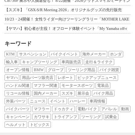
CB750F 展示や大抽選会も！ 8/22開催「2026グッドスマイルミーティン
【スズキ】「GSX-S/R Meeting 2026」オリジナルグッズの先行販売
10/23・24開催！ 女性ライダー向けツーリングラリー「MOTHER LAKE
【ヤマハ】初心者が主役！ オフロード体験イベント「My Yamaha off-r
キーワード
KTM
サスペンション
バイクイベント
海外メーカー
ホンダ
輸入車
キャンプツーリング
車両販売店
走行＆ライテク
オープン情報
BMW
グローブ
ツーリング用品
バイク雑貨
ヤマハ
用品パーツ販売店
レポート
ピックアップニュース
ハンドル関連
マフラー関連
モータースポーツ
電装品
リコール情報
国内メーカー
スズキ
展示会
バイク用品
外装パーツ
ニュース
イベント
ハーレー
車両情報
バイクパーツ
マフラー
ドゥカティ
電動バイク
アパレル
動画
キャンペーン
カワサキ
トライアンフ
ツーリング
試乗会
ヘルメット
トピックス