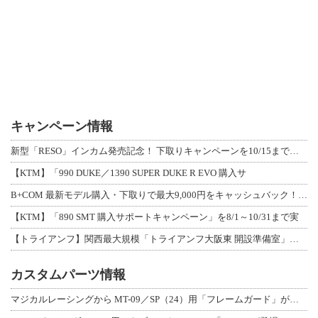
キャンペーン情報
新型「RESO」インカム発売記念！ 下取りキャンペーンを10/15まで延長して開
【KTM】「990 DUKE／1390 SUPER DUKE R EVO 購入サ
B+COM 最新モデル購入・下取りで最大9,000円をキャッシュバック！「B+F
【KTM】「890 SMT 購入サポートキャンペーン」を8/1～10/31まで実
【トライアンフ】関西最大規模「トライアンフ大阪東 開設準備室」がオープン！ 限定
カスタムパーツ情報
マジカルレーシングから MT-09／SP（24）用「フレームガード」が登場！