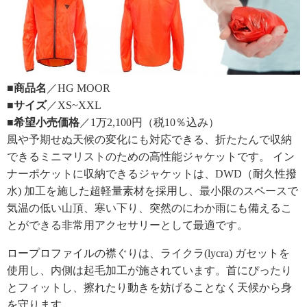
■商品名
／HG MOOR
■サイズ
／XS~XXL
■希望小売価格
／1万2,100円（税10％込み）
風や予期せぬ天候の変化にも対応できる、折たたんで収納
できるミニマリストのための高性能ジャケットです。 イン
ナーポケットに収納できるジャケットは、DWD（耐久性撥
水) 加工を施した超軽量素材を採用し、最小限のスペースで
気温の低い山頂、寒い下り、突然のにわか雨にも備えるこ
とができる非常用アクセサリーとして最適です。
ロープロファイルの襟ぐりは、ライクラ(lycra) ガセットを
使用し、内側は起毛加工が施されています。首にぴったり
とフィットし、擦れたり動きを妨げることなく天候から身
を守ります。