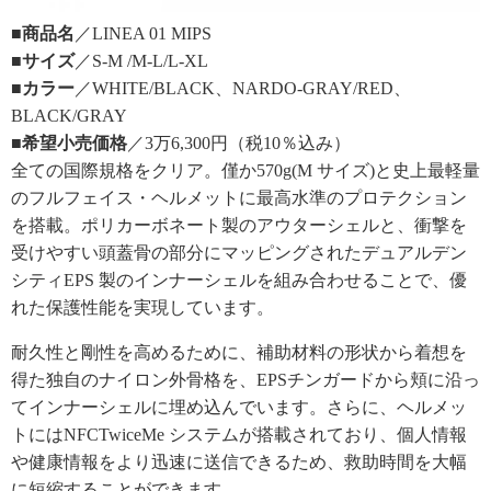
■商品名
／LINEA 01 MIPS
■サイズ
／S-M /M-L/L-XL
■カラー
／WHITE/BLACK、NARDO-GRAY/RED、
BLACK/GRAY
■希望小売価格
／3万6,300円（税10％込み）
全ての国際規格をクリア。僅か570g(M サイズ)と史上最軽量
のフルフェイス・ヘルメットに最高水準のプロテクション
を搭載。ポリカーボネート製のアウターシェルと、衝撃を
受けやすい頭蓋骨の部分にマッピングされたデュアルデン
シティEPS 製のインナーシェルを組み合わせることで、優
れた保護性能を実現しています。
耐久性と剛性を高めるために、補助材料の形状から着想を
得た独自のナイロン外骨格を、EPSチンガードから頬に沿っ
てインナーシェルに埋め込んでいます。さらに、ヘルメッ
トにはNFCTwiceMe システムが搭載されており、個人情報
や健康情報をより迅速に送信できるため、救助時間を大幅
に短縮することができます。