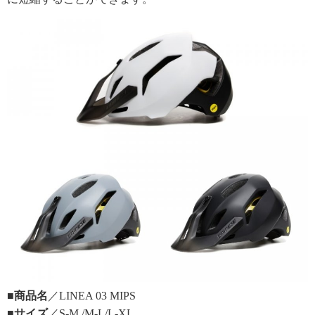
■商品名
／LINEA 03 MIPS
■サイズ
／S-M /M-L/L-XL