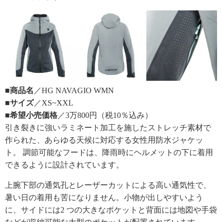
■商品名
／HG NAVAGIO WMN
■サイズ
／XS~XXL
■希望小売価格
／3万800円（税10％込み）
引き裂きに強いラミネート加工を施したストレッチ素材で
作られた、あらゆる天候に対応する女性用防水ジャケッ
ト。 調節可能なフードは、降雨時にヘルメットの下に着用
できるように設計されています。
上腕下部の通気孔とレーザーカットによる高い通気性で、
暑い日の着用も苦になりません。小物が出しやすいよう
に、サイドには2 つの大きなポケットと背面には地図や手袋