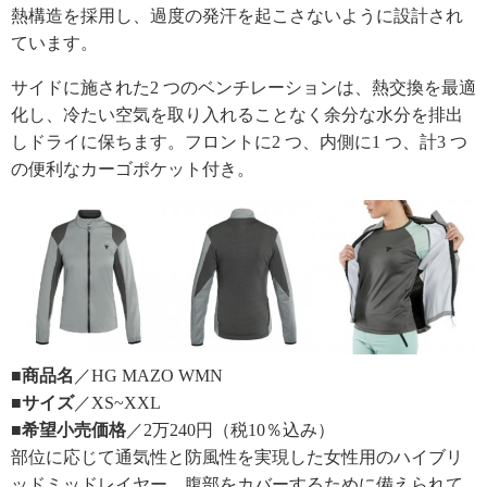
熱構造を採用し、過度の発汗を起こさないように設計され
ています。
サイドに施された2 つのベンチレーションは、熱交換を最適
化し、冷たい空気を取り入れることなく余分な水分を排出
しドライに保ちます。フロントに2 つ、内側に1 つ、計3 つ
の便利なカーゴポケット付き。
■商品名
／HG MAZO WMN
■サイズ
／XS~XXL
■希望小売価格
／2万240円（税10％込み）
部位に応じて通気性と防風性を実現した女性用のハイブリ
ッドミッドレイヤー。腹部をカバーするために備えられて