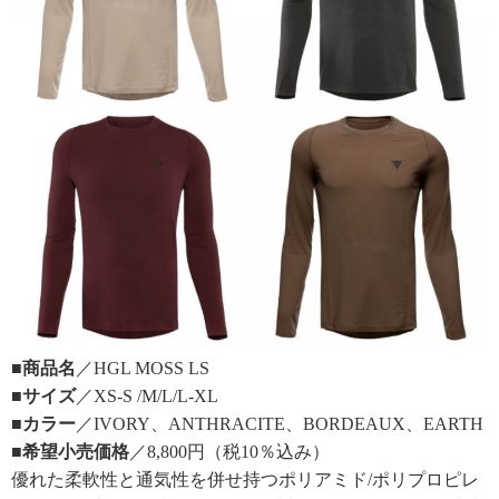
■商品名
／HGL MOSS LS
■サイズ
／XS-S /M/L/L-XL
■カラー
／IVORY、ANTHRACITE、BORDEAUX、EARTH
■希望小売価格
／8,800円（税10％込み）
優れた柔軟性と通気性を併せ持つポリアミド/ポリプロピレ