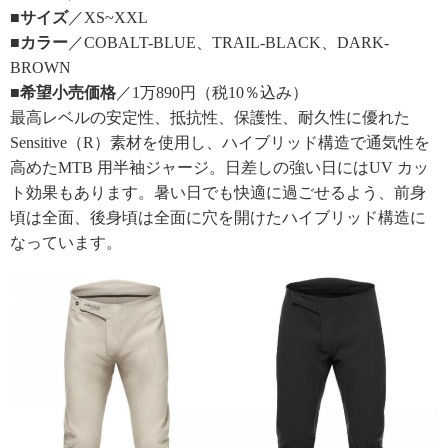
■サイズ
／XS~XXL
■カラー
／COBALT-BLUE、TRAIL-BLACK、DARK-
BROWN
■希望小売価格
／1万890円（税10％込み）
最高レベルの安定性、抵抗性、保護性、耐久性に優れた
Sensitive（R）素材を使用し、ハイブリッド構造で通気性を
高めたMTB 用半袖ジャージ。日差しの強い日にはUV カッ
ト効果もあります。暑い日でも快適に過ごせるよう、前身
頃は全面、後身頃は全面に穴を開けたハイブリッド構造に
なっています。