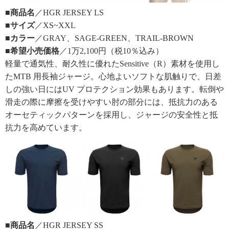
■商品名
／HGR JERSEY LS
■サイズ
／XS~XXL
■カラー
／GRAY、SAGE-GREEN、TRAIL-BROWN
■希望小売価格
／1万2,100円（税10％込み）
軽量で通気性、耐久性に優れたSensitive（R）素材を使用し
たMTB 用長袖ジャージ。心地よいソフトな肌触りで、日差
しの強い日にはUV プロテクション効果もあります。転倒や
滑走の際に摩擦を受けやすい肘の部分には、抵抗力のある
オーセティックパターンを採用し、ジャージの安全性と抵
抗力を高めています。
■商品名
／HGR JERSEY SS