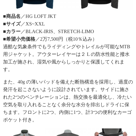
■商品名
／HG LOFT JKT
■サイズ
／XS~XXL
■カラー
／BLACK-IRIS、STRETCH-LIMO
■希望小売価格
／2万7,500円（税10％込み）
過酷な気象条件でもライディングやトレイルが可能なMTB
用ジャケット。アウターレイヤーは２ L の防水性能と撥水
加工が施され、湿気や風からしっかりと保護してくれま
す。
また、40g の薄いパッドを備えた断熱構造を採用し、過度の
発汗を起こさないように設計されています。サイドに施さ
れた2つのベンチレーションは、熱交換を最適化し、冷たい
空気を取り入れることなく余分な水分を排出しドライに保
ちます。フロントに2つ、内側に1つ、計3つの便利なカーゴ
ポケット付き。