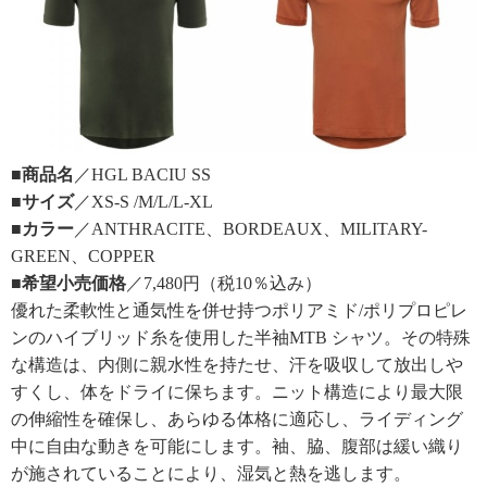
■商品名
／HGL BACIU SS
■サイズ
／XS-S /M/L/L-XL
■カラー
／ANTHRACITE、BORDEAUX、MILITARY-
GREEN、COPPER
■希望小売価格
／7,480円（税10％込み）
優れた柔軟性と通気性を併せ持つポリアミド/ポリプロピレ
ンのハイブリッド糸を使用した半袖MTB シャツ。その特殊
な構造は、内側に親水性を持たせ、汗を吸収して放出しや
すくし、体をドライに保ちます。ニット構造により最大限
の伸縮性を確保し、あらゆる体格に適応し、ライディング
中に自由な動きを可能にします。袖、脇、腹部は緩い織り
が施されていることにより、湿気と熱を逃します。