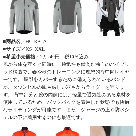
■商品名
／HG RATA
■サイズ
／XS~XXL
■希望小売価格
／2万240円（税10％込み）
風から体を守ると同時に、通気性も備えた独自のハイブリ
ッド構造で、春や秋のトレーニングに理想的な中間レイヤ
ーです。 腹部をカバーするために備えられているバンド
が、ダウンヒルの風や厳しい寒さからライダーを守りま
す。 背中部分と腕の内側には、軽量で通気性のある素材を
使用しているため、バックパックを着用した状態でも快適
なライディングが可能です。また、ジャージの上や防水シ
ェルの下に着用するのにも最適です。