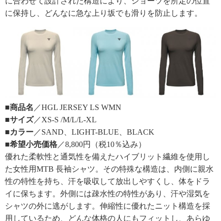
に合わせて設計された構造により、ショーツを所定の位置
に保持し、どんなに急な上り坂でも滑りを防止します。
■商品名
／HGL JERSEY LS WMN
■サイズ
／XS-S /M/L/L-XL
■カラー
／SAND、LIGHT-BLUE、BLACK
■希望小売価格
／8,800円（税10％込み）
優れた柔軟性と通気性を備えたハイブリット繊維を使用し
た女性用MTB 長袖シャツ。その特殊な構造は、内側に親水
性の特性を持ち、汗を吸収して放出しやすくし、体をドラ
イに保ちます。外側には疎水性の特性があり、汗や湿気を
シャツの外に逃がします。伸縮性に優れたニット構造を採
用しているため、どんな体格の人にもフィットし、あらゆ