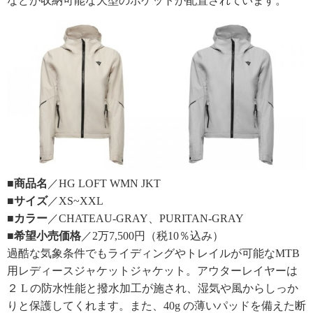
などが収納可能な大型のポケットが配置されています。
■商品名
／HG LOFT WMN JKT
■サイズ
／XS~XXL
■カラー
／CHATEAU-GRAY、PURITAN-GRAY
■希望小売価格
／2万7,500円（税10％込み）
過酷な気象条件でもライディングやトレイルが可能なMTB
用レディースジャケットジャケット。アウターレイヤーは
２ L の防水性能と撥水加工が施され、湿気や風からしっか
りと保護してくれます。また、40g の薄いパッドを備えた断