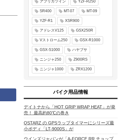
アフリカツイン
YZF-R250
SR400
MT-07
MT-09
YZF-R1
XSR900
アドレスV125
GSX250R
Vストローム250
GSX-R1000
GSX-S1000
ハヤブサ
ニンジャ250
Z900RS
ニンジャ1000
ZRX1200
バイク用品情報
デイトナから「HOT GRIP WRAP HEAT」が発
売！ 最高約80℃の巻き
QSTARZ の GPSラップタイマーにシリーズ最
小ボディ「LT-9000S」が
ウインズジャパンが「A-FORCE RR チョップ