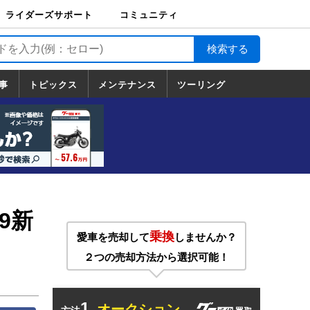
ライダーズサポート
コミュニティ
ライダーズサポート
バイク輸送
バイクガレージライ
バイク車両保険
ロードサービス
バイク試乗
コミュニティ
日記
ツーリング
カスタム
TOP
フ
TOP
事
トピックス
メンテナンス
ツーリング
トピックス
ホンダ
ヤマハ
スズキ
カワサキ
ハーレーダ
BMW
ドゥカティ
トライアン
メンテナンス
基本整備
部位別メンテ
工具の使い方
ツール100選
メンテのうん
一覧
ビッドソン
フ
一覧
ちく
9新
乗換
愛車を売却して
しませんか？
２つの売却方法から選択可能！
1.
オークション