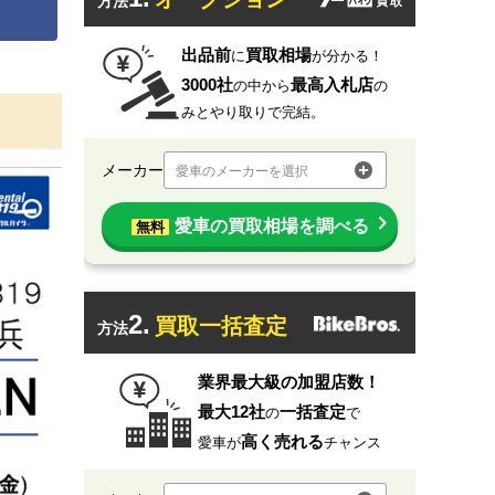
方法
出品前
買取相場
に
が分かる！
3000社
最高入札店
の中から
の
みとやり取りで完結。
メーカー
愛車のメーカーを選択
愛車の買取相場を調べる
無料
2.
買取一括査定
方法
業界最大級の加盟店数！
最大12社
一括査定
の
で
高く売れる
愛車が
チャンス