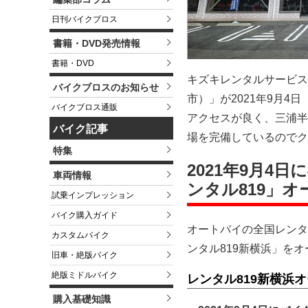
日刊バイクブロス
書籍・DVD発売情報
書籍・DVD
キズキレンタルサービス
バイクブロスのお知らせ
市）」が2021年9月
バイクブロス通販
アクセスが良く、三浦半
バイク記事
場を完備しているのでク
特集
2021年9月
車両情報
ンタル819」オ
試乗インプレッション
バイク購入ガイド
オートバイの全国レンタル
カスタムバイク
ンタル819新横浜」を
旧車・絶版バイク
絶版ミドルバイク
レンタル819新横浜
購入基礎知識