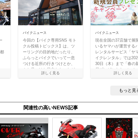
バイクニュース
バイクニュース
ー
今回の【バイク専用SNS モト
現在全国の37店舗で展
クル投稿トピックス】は、ツ
いるヤマハが運営する
京都
ーリングの目的地だったり、
レンタルサービス「ヤマ
。
ふらっとバイクでいって一息
イクレンタル」では202
つける近所の行きつけとか、
30日（木）まで「春の
ふと見つけた目立たないなが
員プレゼントキャンペ
らも雰囲気満点の隠れ家だっ
を実施中。応募は簡単
たりと、みなさんのお気に入
ービスの新規会員登録
りのバイカーズカフェに注目
するだけで自動で応募
もっと見
してセレクトしてみました！
なり、抽選でヤマハワ
スイヤホンや「ツーリ
ップル2020」全7エリ
関連性の高いNEWS記事
などが当たる。これを
気になるヤマハのバイ
ンタルして、春のツー
に出かけてみよう！