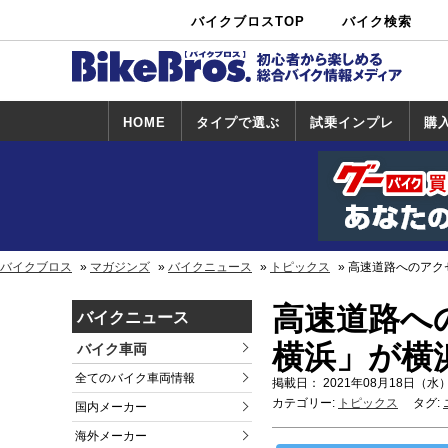
バイクブロスTOP
バイク検索
中古バイ
カタログ検
ショップ検
ク・新車検
索
索
索
HOME
タイプで選ぶ
試乗インプレ
購
スポーツ＆ネ
原付＆ミニバ
アメリカン＆
ビッグスクー
オフロード
試乗インプレ
ホンダ
ヤマハ
スズキ
カワサキ
ハーレー
BMW
トライアンフ
ドゥカティ
購
ホ
ヤ
ス
カ
イキッド
イク
クルーザー
ター
一覧
一
バイクブロス
マガジンズ
バイクニュース
トピックス
高速道路へのアクセ
高速道路へ
バイクニュース
横浜」が横浜
バイク車両
全てのバイク車両情報
掲載日： 2021年08月18日（水）
カテゴリー:
トピックス
タグ:
国内メーカー
海外メーカー