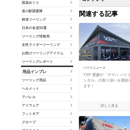
国道めぐり
道の駅調査隊
関連する記事
林道ツーリング
日本の名道50選
ツーリング情報局
女性ライダーツーリング
お助けツーリングアイテム
ツーリングレポート
バイクニュース
用品インプレ
YSP 愛媛が「ヤマハ バイ
ンタル」の取り扱いを開始
ツーリング用品
ます！
ヘルメット
アパレル
アイウェア
フットギア
グローブ