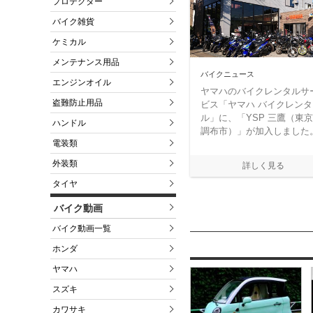
プロテクター
バイク雑貨
ケミカル
メンテナンス用品
バイクニュース
エンジンオイル
ヤマハのバイクレンタルサ
盗難防止用品
ビス「ヤマハ バイクレンタ
ル」に、「YSP 三鷹（東
ハンドル
調布市）」が加入しました
電装類
外装類
タイヤ
バイク動画
バイク動画一覧
ホンダ
ヤマハ
スズキ
カワサキ