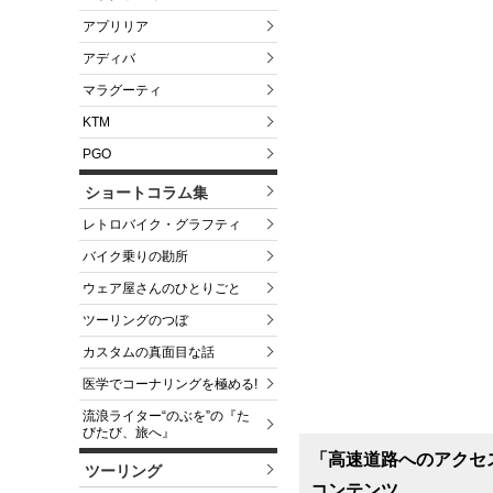
アプリリア
アディバ
マラグーティ
KTM
PGO
ショートコラム集
レトロバイク・グラフティ
バイク乗りの勘所
ウェア屋さんのひとりごと
ツーリングのつぼ
カスタムの真面目な話
医学でコーナリングを極める!
流浪ライター“のぶを”の『た
びたび、旅へ』
「高速道路へのアクセス
ツーリング
コンテンツ