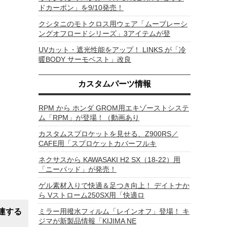
ドカーボン」を9/10発売！
クシタニのモトクロス用ウェア「ムーブレーシ
ングオフロードシリーズ」3アイテムが登
UVカット・遮光性能をアップ！ LINKS が「冷
暖BODY サーモベスト」改良
カスタムパーツ情報
RPM から ホンダ GROM用エキゾーストシステ
ム「RPM」が登場！（動画あり
カスタムスプロケットを見せる、Z900RS／
CAFE用「スプロケットカバーフルキ
ネクサスから KAWASAKI H2 SX（18-22）用
「ニーパッド」が発売！
ゲル素材入りで快適＆足つき向上！ デイトナか
ら Vストローム250SX用「快適ロ
連する
ミラー用撥水フィルム「レインオフ」登場！ キ
ジマが新製品情報「KIJIMA NE