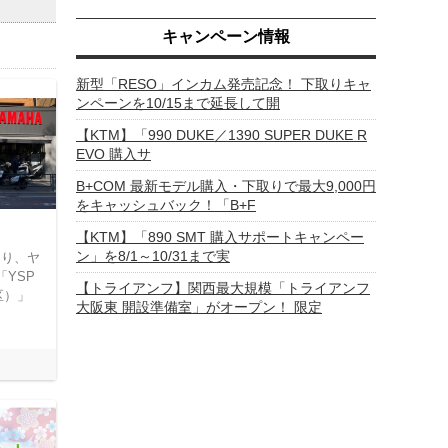
キャンペーン情報
新型「RESO」インカム発売記念！ 下取りキャ
ンペーンを10/15まで延長して開
【KTM】「990 DUKE／1390 SUPER DUKE R
EVO 購入サ
B+COM 最新モデル購入・下取りで最大9,000円
をキャッシュバック！「B+F
【KTM】「890 SMT 購入サポートキャンペー
ン」を8/1～10/31まで実
より、ヤ
「YSP
【トライアンフ】関西最大規模「トライアンフ
区）」
大阪東 開設準備室」がオープン！ 限定