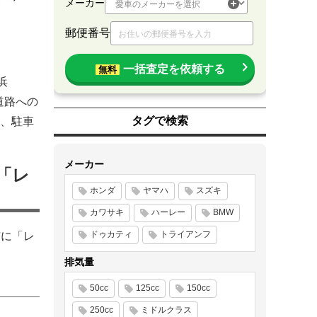
メーカー
郵便番号
一括査定を依頼する
無料
浜
道路への
タグで検索
、駐車
メーカー
「レ
ホンダ
ヤマハ
スズキ
カワサキ
ハーレー
BMW
ドゥカティ
トライアンフ
市に「レ
排気量
50cc
125cc
150cc
250cc
ミドルクラス