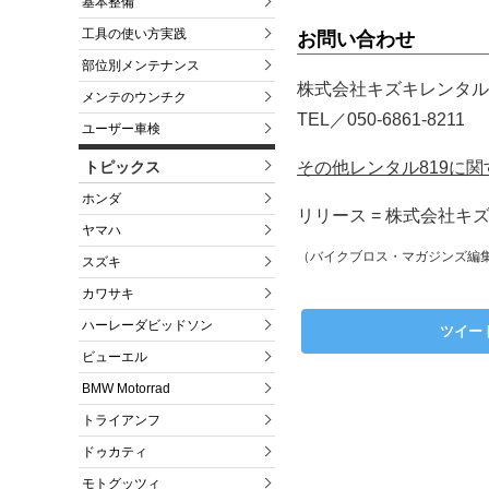
基本整備
工具の使い方実践
お問い合わせ
部位別メンテナンス
株式会社キズキレンタル
メンテのウンチク
TEL／050-6861-8211
ユーザー車検
その他レンタル819に
トピックス
ホンダ
リリース = 株式会社キ
ヤマハ
（バイクブロス・マガジンズ編
スズキ
カワサキ
ハーレーダビッドソン
ツイー
ビューエル
BMW Motorrad
トライアンフ
ドゥカティ
モトグッツィ