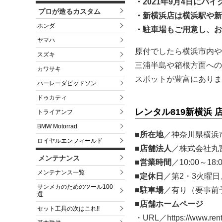
・2021年9月4日に
プロが造るカスタム
・新横浜店は横浜駅や新
ホンダ
・駐車場もご用意し、お
ヤマハ
原付でしたら横浜市内や
スズキ
三浦半島や箱根方面への
カワサキ
スポットが豊富にありま
ハーレーダビッドソン
ドゥカティ
レンタル819新横浜 
トライアンフ
BMW Motorrad
■所在地
／神奈川県横浜
ロイヤルエンフィールド
■店舗法人
／株式会社丸
メンテナンス
■営業時間
／10:00～18:
メンテナンス一覧
■定休日
／第2・3火曜
サンメカのためのツール100
■駐車場
／有り（要事前
選
■店舗ホームページ
セット工具の次はこれ!!
・URL／https://www.rent