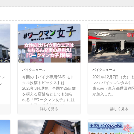
バイクニュース
バイクニュース
クレ
今回の【バイク専用SNS モト
2021年12月7日（火）
し
クル投稿トピックス】は、
マハ バイクレンタルに
2023年3月現在、全国で26店舗
東京南（東京都世田谷
を構える店舗名としても知ら
が加入した。
れる「#ワークマン女子」に注
目。女子って店舗名にはつい
てますが、製品の構成比は男
女半々。バイク用にアウトド
ア用、スポーツ用などの製品
がいっぱいで、気軽に家族で
楽しめる店舗なんですよね！