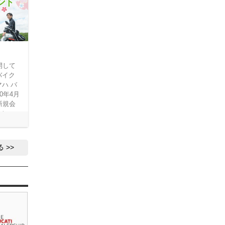
開して
バイク
ハ バ
0年4月
新規会
ーン」
で同サ
を完了
対象と
る
イヤレ
ングマ
アセット
機会に
クをレ
リング