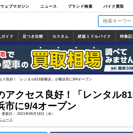
ウェブマガジン
ニュース
ブランド検索
バイク買取
バイクブロス・
原付＆ミニバイ
スポーツ＆ネイ
アメリカン＆ツ
ビッグスクータ
オフロード
バージンハーレ
バージンBMW
バージンドゥカ
バージントライ
ニュース
車両情報
イベント
キャンペ
トピック
バイク用
バイクパ
書籍・
サポート
お知らせ
ブランドを検
ブランドボイ
バイク買取
マガジンズ
ク
キッド
アラー
ー
ー
ティ
アンフ
TOP
ーン
ス
品
ーツ
DVD
索
ス
入ガイド
足つき比較
カスタム
絶版ミドルバイク
特集記
入ガイド
ンダ
マハ
ズキ
ワサキ
カスタム
ホンダ
ヤマハ
スズキ
カワサキ
道の駅調査隊
ツーリング情報局
日本の道50選
国道めぐり
林道ツーリング
絶版ミドルバイク
ホンダ
ヤマハ
スズキ
カワサキ
覧
一覧
一覧
ス良好！「レンタル819新横浜」が横浜市に9/4オープン
のアクセス良好！「レンタル81
市に9/4オープン
 更新日： 2021年08月18日（水）
ニュース