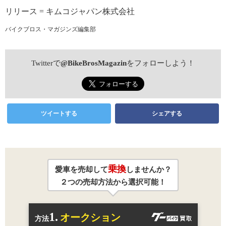
リリース = キムコジャパン株式会社
バイクブロス・マガジンズ編集部
Twitterで
@BikeBrosMagazin
をフォローしよう！
ツイートする
シェアする
乗換
愛車を売却して
しませんか？
２つの売却方法から選択可能！
1.
オークション
方法