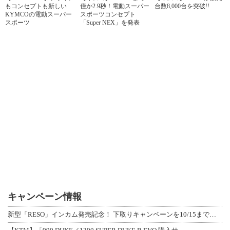
もコンセプトも新しい
僅か2.9秒！電動スーパー
台数8,000台を突破!!
KYMCOの電動スーパー
スポーツコンセプト
スポーツ
「Super NEX」を発表
キャンペーン情報
新型「RESO」インカム発売記念！ 下取りキャンペーンを10/15まで延長して開