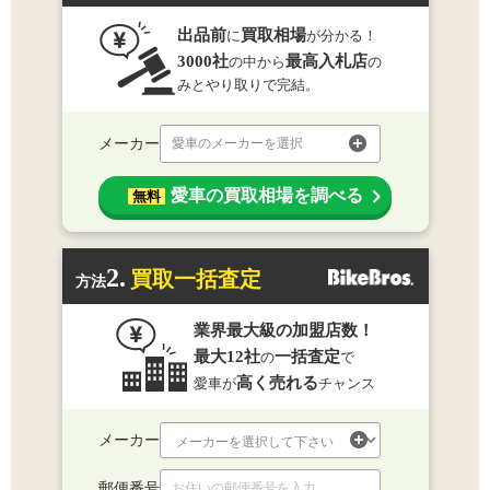
出品前
買取相場
に
が分かる！
3000社
最高入札店
の中から
の
みとやり取りで完結。
メーカー
愛車のメーカーを選択
愛車の買取相場を調べる
無料
2.
買取一括査定
方法
業界最大級の加盟店数！
最大12社
一括査定
の
で
高く売れる
愛車が
チャンス
メーカー
郵便番号