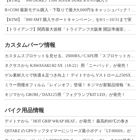
【KTM】「990 DUKE／1390 SUPER DUKE R EVO 購入サ
B+COM 最新モデル購入・下取りで最大9,000円をキャッシュバック！「B+F
【KTM】「890 SMT 購入サポートキャンペーン」を8/1～10/31まで実
【トライアンフ】関西最大規模「トライアンフ大阪東 開設準備室」がオープン！ 限定
カスタムパーツ情報
カスタムスプロケットを見せる、Z900RS／CAFE用「スプロケットカバーフルキ
ネクサスから KAWASAKI H2 SX（18-22）用「ニーパッド」が発売！
ゲル素材入りで快適＆足つき向上！ デイトナから Vストローム250SX用「快適ロ
ミラー用撥水フィルム「レインオフ」登場！ キジマが新製品情報「KIJIMA NE
キジマから GROM／DAX125用「フォグランプKIT LED」が発売！
バイク用品情報
デイトナから「HOT GRIP WRAP HEAT」が発売！ 最高約80℃の巻き
QSTARZ の GPSラップタイマーにシリーズ最小ボディ「LT-9000S」が