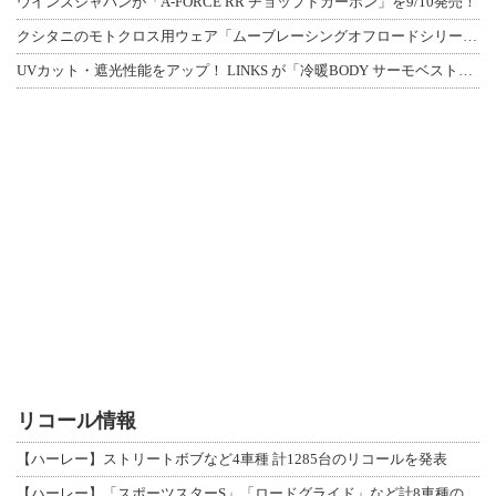
ウインズジャパンが「A-FORCE RR チョップドカーボン」を9/10発売！
クシタニのモトクロス用ウェア「ムーブレーシングオフロードシリーズ」3アイテムが登
UVカット・遮光性能をアップ！ LINKS が「冷暖BODY サーモベスト」改良
リコール情報
【ハーレー】ストリートボブなど4車種 計1285台のリコールを発表
【ハーレー】「スポーツスターS」「ロードグライド」など計8車種のリコールを発表