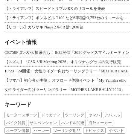
【トライアンフ】スピードトリプル RX のリコールを発表
【トライアンフ】ボンネビル T100 など6車種計3,753台のリコールを発表
【リコール】カワサキ Ninja ZX-6R 計1,930台
イベント情報
CB750F 展示や大抽選会も！ 8/22開催「2026グッドスマイルミーティン
【スズキ】「GSX-S/R Meeting 2026」オリジナルグッズの先行販売
10/23・24開催！ 女性ライダー向けツーリングラリー「MOTHER LAKE
【ヤマハ】初心者が主役！ オフロード体験イベント「My Yamaha off-r
女性ライダー向けツーリングラリー「MOTHER LAKE RALLY 2026」
キーワード
モータースポーツ
ドゥカティ
ツーリング
ヤマハ
アパレル
バイク雑貨
サスペンション
ハンドル関連
海外メーカー
オープン情報
ハーレー
ツーリング用品
トピックス
イベント