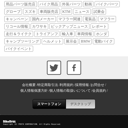
用品パーツ販売店
バイク用品
外装パーツ
動画
バイクパーツ
グローブ
スズキ
車両販売店
KTM
ニュース
試乗会
キャンペーン
国内メーカー
マフラー関連
電装品
マフラー
リコール情報
カワサキ
ピックアップニュース
レポート
走行＆ライテク
トライアンフ
輸入車
車両情報
ホンダ
キャンプツーリング
ヘルメット
展示会
BMW
電動バイク
バイクイベント
会社概要
特定商取引法
利用規約
採用情報
お問合せ
個人情報保護方針
個人情報の取扱いについて
会員規約
スマートフォン
デスクトップ