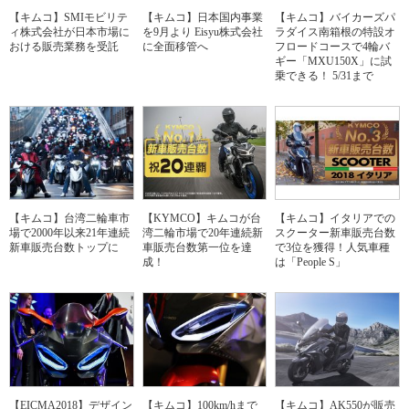
【キムコ】SMIモビリテ
【キムコ】日本国内事業
【キムコ】バイカーズパ
ィ株式会社が日本市場に
を9月より Eisyu株式会社
ラダイス南箱根の特設オ
おける販売業務を受託
に全面移管へ
フロードコースで4輪バ
ギー「MXU150X」に試
乗できる！ 5/31まで
【キムコ】台湾二輪車市
【KYMCO】キムコが台
【キムコ】イタリアでの
場で2000年以来21年連続
湾二輪市場で20年連続新
スクーター新車販売台数
新車販売台数トップに
車販売台数第一位を達
で3位を獲得！人気車種
成！
は「People S」
【EICMA2018】デザイン
【キムコ】100km/hまで
【キムコ】AK550が販売