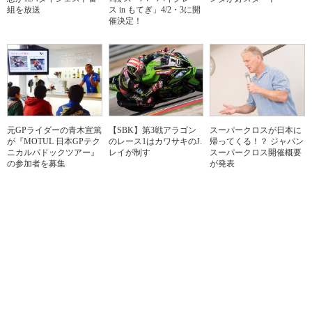
組を放送
ス in もてぎ」4/2・3に開
催決定！
元GPライダーの青木宣篤
【SBK】第3戦アラゴン
スーパークロスが日本に
が『MOTUL 日本GPテク
のレース1はカワサキのJ.
帰ってくる！？ ジャパン
ニカルパドックツアー』
レイが制す
スーパークロス開催概要
の参加者を募集
が発表