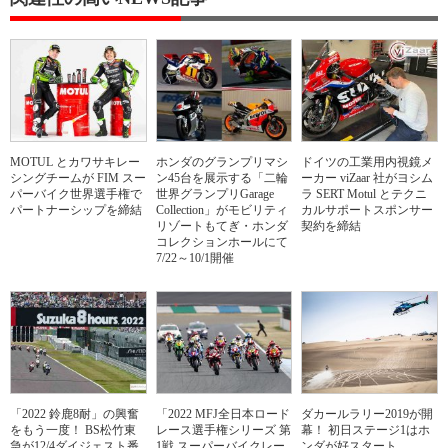
MOTUL とカワサキレー
ホンダのグランプリマシ
ドイツの工業用内視鏡メ
シングチームが FIM スー
ン45台を展示する「二輪
ーカー viZaar 社がヨシム
パーバイク世界選手権で
世界グランプリGarage
ラ SERT Motul とテクニ
パートナーシップを締結
Collection」がモビリティ
カルサポートスポンサー
リゾートもてぎ・ホンダ
契約を締結
コレクションホールにて
7/22～10/1開催
「2022 鈴鹿8耐」の興奮
「2022 MFJ全日本ロード
ダカールラリー2019が開
をもう一度！ BS松竹東
レース選手権シリーズ 第
幕！ 初日ステージ1はホ
急が12/4ダイジェスト番
1戦 スーパーバイクレー
ンダが好スタート