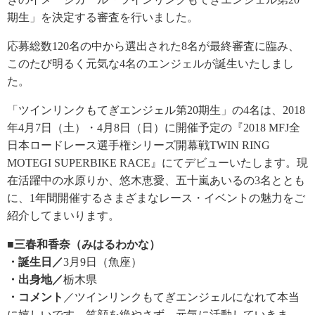
期生」を決定する審査を行いました。
応募総数120名の中から選出された8名が最終審査に臨み、
このたび明るく元気な4名のエンジェルが誕生いたしまし
た。
「ツインリンクもてぎエンジェル第20期生」の4名は、2018
年4月7日（土）・4月8日（日）に開催予定の『2018 MFJ全
日本ロードレース選手権シリーズ開幕戦TWIN RING
MOTEGI SUPERBIKE RACE』にてデビューいたします。現
在活躍中の水原りか、悠木恵愛、五十嵐あいるの3名ととも
に、1年間開催するさまざまなレース・イベントの魅力をご
紹介してまいります。
■三春和香奈（みはるわかな）
・誕生日／
3月9日（魚座）
・出身地／
栃木県
・コメント
／ツインリンクもてぎエンジェルになれて本当
に嬉しいです。笑顔を絶やさず、元気に活動していきま