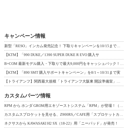
キャンペーン情報
新型「RESO」インカム発売記念！ 下取りキャンペーンを10/15まで延長して開
【KTM】「990 DUKE／1390 SUPER DUKE R EVO 購入サ
B+COM 最新モデル購入・下取りで最大9,000円をキャッシュバック！「B+F
【KTM】「890 SMT 購入サポートキャンペーン」を8/1～10/31まで実
【トライアンフ】関西最大規模「トライアンフ大阪東 開設準備室」がオープン！ 限定
カスタムパーツ情報
RPM から ホンダ GROM用エキゾーストシステム「RPM」が登場！（動画あり
カスタムスプロケットを見せる、Z900RS／CAFE用「スプロケットカバーフルキ
ネクサスから KAWASAKI H2 SX（18-22）用「ニーパッド」が発売！