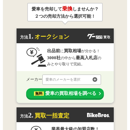
乗換
愛車を売却して
しませんか？
２つの売却方法から選択可能！
1.
オークション
方法
出品前
買取相場
に
が分かる！
3000社
最高入札店
の中から
の
みとやり取りで完結。
メーカー
愛車のメーカーを選択
愛車の買取相場を調べる
無料
2.
買取一括査定
方法
業界最大級の加盟店数！