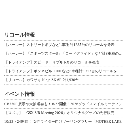
リコール情報
【ハーレー】ストリートボブなど4車種 計1285台のリコールを発表
【ハーレー】「スポーツスターS」「ロードグライド」など計8車種のリコールを発表
【トライアンフ】スピードトリプル RX のリコールを発表
【トライアンフ】ボンネビル T100 など6車種計3,753台のリコールを発表
【リコール】カワサキ Ninja ZX-6R 計1,930台
イベント情報
CB750F 展示や大抽選会も！ 8/22開催「2026グッドスマイルミーティン
【スズキ】「GSX-S/R Meeting 2026」オリジナルグッズの先行販売
10/23・24開催！ 女性ライダー向けツーリングラリー「MOTHER LAKE