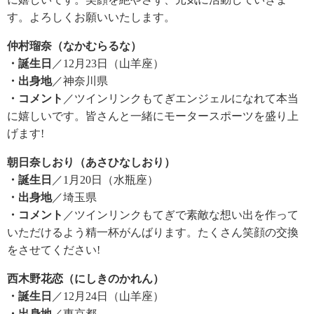
す。よろしくお願いいたします。
仲村瑠奈（なかむらるな）
・誕生日
／12月23日（山羊座）
・出身地
／神奈川県
・コメント
／ツインリンクもてぎエンジェルになれて本当
に嬉しいです。皆さんと一緒にモータースポーツを盛り上
げます!
朝日奈しおり（あさひなしおり）
・誕生日
／1月20日（水瓶座）
・出身地
／埼玉県
・コメント
／ツインリンクもてぎで素敵な想い出を作って
いただけるよう精一杯がんばります。たくさん笑顔の交換
をさせてください!
西木野花恋（にしきのかれん）
・誕生日
／12月24日（山羊座）
・出身地
／東京都