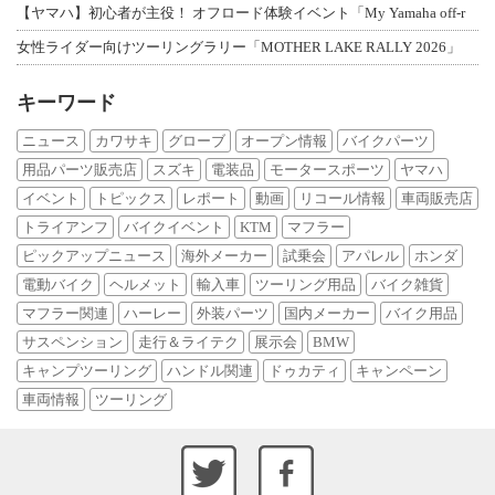
【ヤマハ】初心者が主役！ オフロード体験イベント「My Yamaha off-r
女性ライダー向けツーリングラリー「MOTHER LAKE RALLY 2026」
キーワード
ニュース
カワサキ
グローブ
オープン情報
バイクパーツ
用品パーツ販売店
スズキ
電装品
モータースポーツ
ヤマハ
イベント
トピックス
レポート
動画
リコール情報
車両販売店
トライアンフ
バイクイベント
KTM
マフラー
ピックアップニュース
海外メーカー
試乗会
アパレル
ホンダ
電動バイク
ヘルメット
輸入車
ツーリング用品
バイク雑貨
マフラー関連
ハーレー
外装パーツ
国内メーカー
バイク用品
サスペンション
走行＆ライテク
展示会
BMW
キャンプツーリング
ハンドル関連
ドゥカティ
キャンペーン
車両情報
ツーリング