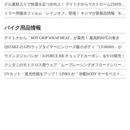
ゲル素材入りで快適＆足つき向上！ デイトナから Vストローム250SX用「快適ロ
ミラー用撥水フィルム「レインオフ」登場！ キジマが新製品情報「KIJIMA NE
バイク用品情報
デイトナから「HOT GRIP WRAP HEAT」が発売！ 最高約80℃の巻き
QSTARZ の GPSラップタイマーにシリーズ最小ボディ「LT-9000S」が
ウインズジャパンが「A-FORCE RR チョップドカーボン」を9/10発売！
クシタニのモトクロス用ウェア「ムーブレーシングオフロードシリーズ」3アイテムが登
UVカット・遮光性能をアップ！ LINKS が「冷暖BODY サーモベスト」改良