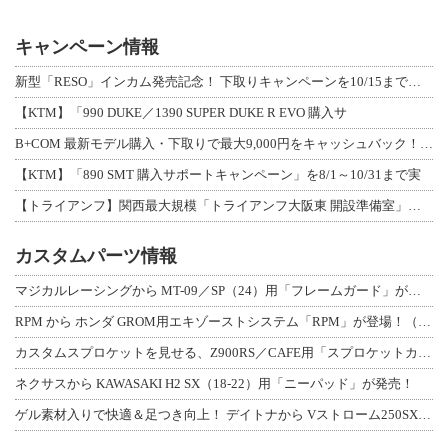
キャンペーン情報
新型「RESO」インカム発売記念！ 下取りキャンペーンを10/15まで延長して開
【KTM】「990 DUKE／1390 SUPER DUKE R EVO 購入サ
B+COM 最新モデル購入・下取りで最大9,000円をキャッシュバック！「B+F
【KTM】「890 SMT 購入サポートキャンペーン」を8/1～10/31まで実
【トライアンフ】関西最大規模「トライアンフ大阪東 開設準備室」がオープン！ 限定
カスタムパーツ情報
マジカルレーシングから MT-09／SP（24）用「フレームガード」が登場！
RPM から ホンダ GROM用エキゾーストシステム「RPM」が登場！（動画あり
カスタムスプロケットを見せる、Z900RS／CAFE用「スプロケットカバーフルキ
ネクサスから KAWASAKI H2 SX（18-22）用「ニーパッド」が発売！
ゲル素材入りで快適＆足つき向上！ デイトナから Vストローム250SX用「快適ロ