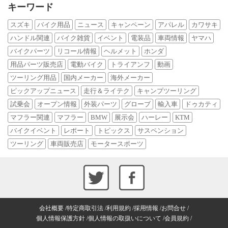
キーワード
スズキ
バイク用品
ニュース
キャンペーン
アパレル
カワサキ
ハンドル関連
バイク雑貨
イベント
電装品
車両情報
ヤマハ
バイクパーツ
リコール情報
ヘルメット
ホンダ
用品パーツ販売店
電動バイク
トライアンフ
動画
ツーリング用品
国内メーカー
海外メーカー
ピックアップニュース
走行＆ライテク
キャンプツーリング
試乗会
オープン情報
外装パーツ
グローブ
輸入車
ドゥカティ
マフラー関連
マフラー
BMW
展示会
ハーレー
KTM
バイクイベント
レポート
トピックス
サスペンション
ツーリング
車両販売店
モータースポーツ
会社概要
特定商取引法
利用規約
採用情報
お問合せ
個人情報保護方針
個人情報の取扱いについて
会員規約