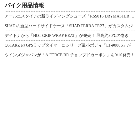
バイク用品情報
アールエスタイチの新ライディングシューズ「RSS016 DRYMASTER スト
SHAD の新型ハードサイドケース「SHAD TERRA TR27」がカスタムジ
デイトナから「HOT GRIP WRAP HEAT」が発売！ 最高約80℃の巻き
QSTARZ の GPSラップタイマーにシリーズ最小ボディ「LT-9000S」が
ウインズジャパンが「A-FORCE RR チョップドカーボン」を9/10発売！