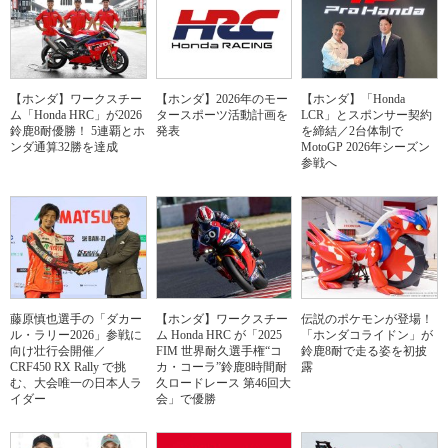
【ホンダ】ワークスチー
【ホンダ】2026年のモー
【ホンダ】「Honda
ム「Honda HRC」が2026
タースポーツ活動計画を
LCR」とスポンサー契約
鈴鹿8耐優勝！ 5連覇とホ
発表
を締結／2台体制で
ンダ通算32勝を達成
MotoGP 2026年シーズン
参戦へ
藤原慎也選手の「ダカー
【ホンダ】ワークスチー
伝説のポケモンが登場！
ル・ラリー2026」参戦に
ム Honda HRC が「2025
「ホンダコライドン」が
向け壮行会開催／
FIM 世界耐久選手権“コ
鈴鹿8耐で走る姿を初披
CRF450 RX Rally で挑
カ・コーラ”鈴鹿8時間耐
露
む、大会唯一の日本人ラ
久ロードレース 第46回大
イダー
会」で優勝