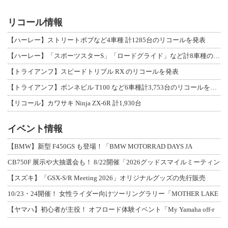
リコール情報
【ハーレー】ストリートボブなど4車種 計1285台のリコールを発表
【ハーレー】「スポーツスターS」「ロードグライド」など計8車種のリコールを発表
【トライアンフ】スピードトリプル RX のリコールを発表
【トライアンフ】ボンネビル T100 など6車種計3,753台のリコールを発表
【リコール】カワサキ Ninja ZX-6R 計1,930台
イベント情報
【BMW】新型 F450GS も登場！「BMW MOTORRAD DAYS JA
CB750F 展示や大抽選会も！ 8/22開催「2026グッドスマイルミーティン
【スズキ】「GSX-S/R Meeting 2026」オリジナルグッズの先行販売
10/23・24開催！ 女性ライダー向けツーリングラリー「MOTHER LAKE
【ヤマハ】初心者が主役！ オフロード体験イベント「My Yamaha off-r