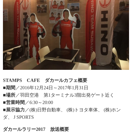
STAMPS CAFE ダカールカフェ概要
■期間
／2016年12月24日～2017年1月31日
■場所
／羽田空港 第1ターミナル3階出発ゲート近く
■営業時間
／6:30～20:00
■展示協力
／(株)日野自動車、 (株)トヨタ車体、 (株)ホン
ダ、 J SPORTS
ダカールラリー2017 放送概要