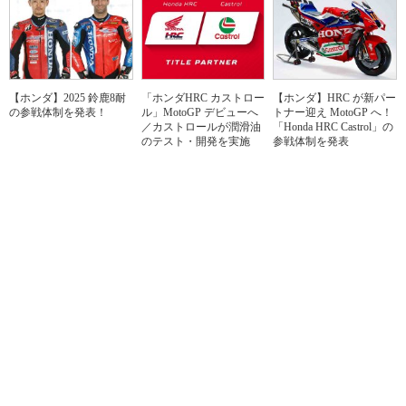
【ホンダ】2025 鈴鹿8耐
「ホンダHRC カストロー
【ホンダ】HRC が新パー
の参戦体制を発表！
ル」MotoGP デビューへ
トナー迎え MotoGP へ！
／カストロールが潤滑油
「Honda HRC Castrol」の
のテスト・開発を実施
参戦体制を発表