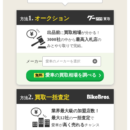
1.
オークション
方法
出品前
買取相場
に
が分かる！
3000社
最高入札店
の中から
の
みとやり取りで完結。
メーカー
愛車のメーカーを選択
愛車の買取相場を調べる
無料
2.
買取一括査定
方法
業界最大級の加盟店数！
最大12社
一括査定
の
で
高く売れる
愛車が
チャンス