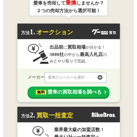
乗換
愛車を売却して
しませんか？
２つの売却方法から選択可能！
1.
オークション
方法
出品前
買取相場
に
が分かる！
3000社
最高入札店
の中から
の
みとやり取りで完結。
メーカー
愛車のメーカーを選択
愛車の買取相場を調べる
無料
2.
買取一括査定
方法
業界最大級の加盟店数！
最大12社
一括査定