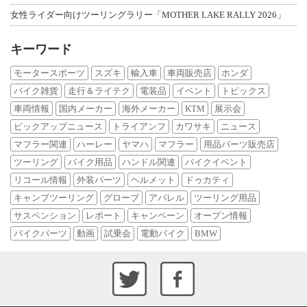
女性ライダー向けツーリングラリー「MOTHER LAKE RALLY 2026」
キーワード
モータースポーツ
スズキ
輸入車
車両販売店
ホンダ
バイク雑貨
走行＆ライテク
電装品
イベント
トピックス
車両情報
国内メーカー
海外メーカー
KTM
展示会
ピックアップニュース
トライアンフ
カワサキ
ニュース
マフラー関連
ハーレー
ヤマハ
マフラー
用品パーツ販売店
ツーリング
バイク用品
ハンドル関連
バイクイベント
リコール情報
外装パーツ
ヘルメット
ドゥカティ
キャンプツーリング
グローブ
アパレル
ツーリング用品
サスペンション
レポート
キャンペーン
オープン情報
バイクパーツ
動画
試乗会
電動バイク
BMW