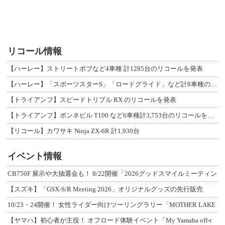
リコール情報
【ハーレー】ストリートボブなど4車種 計1285台のリコールを発表
【ハーレー】「スポーツスターS」「ロードグライド」など計8車種のリコールを発表
【トライアンフ】スピードトリプル RX のリコールを発表
【トライアンフ】ボンネビル T100 など6車種計3,753台のリコールを発表
【リコール】カワサキ Ninja ZX-6R 計1,930台
イベント情報
CB750F 展示や大抽選会も！ 8/22開催「2026グッドスマイルミーティン
【スズキ】「GSX-S/R Meeting 2026」オリジナルグッズの先行販売
10/23・24開催！ 女性ライダー向けツーリングラリー「MOTHER LAKE
【ヤマハ】初心者が主役！ オフロード体験イベント「My Yamaha off-r