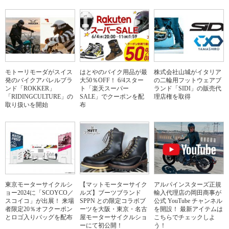
モトーリモーダがスイス
はとやのバイク用品が最
株式会社山城がイタリア
発のバイクアパレルブラ
大50％OFF！ 6/4スター
の二輪用フットウェアブ
ンド「ROKKER」
ト「楽天スーパー
ランド「SIDI」の販売代
「RIDINGCULTURE」の
SALE」でクーポンを配
理店権を取得
取り扱いを開始
布
東京モーターサイクルシ
【マットモーターサイク
アルパインスターズ正規
ョー2024に「SCOYCO／
ルズ】ブーツブランド
輸入代理店の岡田商事が
スコイコ」が出展！ 来場
SPPN との限定コラボブ
公式 YouTube チャンネル
者限定20％オフクーポン
ーツを大阪・東京・名古
を開設！ 最新アイテムは
とロゴ入りバッグを配布
屋モーターサイクルショ
こちらでチェックしよ
ーにて初公開！
う！