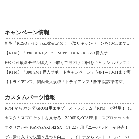
キャンペーン情報
新型「RESO」インカム発売記念！ 下取りキャンペーンを10/15まで延長して開
【KTM】「990 DUKE／1390 SUPER DUKE R EVO 購入サ
B+COM 最新モデル購入・下取りで最大9,000円をキャッシュバック！「B+F
【KTM】「890 SMT 購入サポートキャンペーン」を8/1～10/31まで実
【トライアンフ】関西最大規模「トライアンフ大阪東 開設準備室」がオープン！ 限定
カスタムパーツ情報
RPM から ホンダ GROM用エキゾーストシステム「RPM」が登場！（動画あり
カスタムスプロケットを見せる、Z900RS／CAFE用「スプロケットカバーフルキ
ネクサスから KAWASAKI H2 SX（18-22）用「ニーパッド」が発売！
ゲル素材入りで快適＆足つき向上！ デイトナから Vストローム250SX用「快適ロ