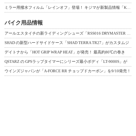
ミラー用撥水フィルム「レインオフ」登場！ キジマが新製品情報「KIJIMA NE
バイク用品情報
アールエスタイチの新ライディングシューズ「RSS016 DRYMASTER スト
SHAD の新型ハードサイドケース「SHAD TERRA TR27」がカスタムジ
デイトナから「HOT GRIP WRAP HEAT」が発売！ 最高約80℃の巻き
QSTARZ の GPSラップタイマーにシリーズ最小ボディ「LT-9000S」が
ウインズジャパンが「A-FORCE RR チョップドカーボン」を9/10発売！