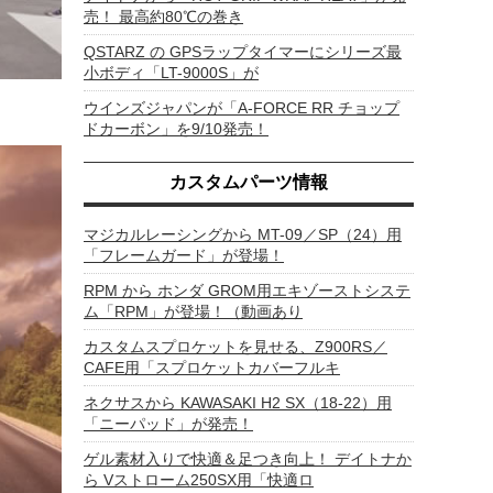
売！ 最高約80℃の巻き
QSTARZ の GPSラップタイマーにシリーズ最
小ボディ「LT-9000S」が
ウインズジャパンが「A-FORCE RR チョップ
ドカーボン」を9/10発売！
カスタムパーツ情報
マジカルレーシングから MT-09／SP（24）用
「フレームガード」が登場！
RPM から ホンダ GROM用エキゾーストシステ
ム「RPM」が登場！（動画あり
カスタムスプロケットを見せる、Z900RS／
CAFE用「スプロケットカバーフルキ
ネクサスから KAWASAKI H2 SX（18-22）用
「ニーパッド」が発売！
ゲル素材入りで快適＆足つき向上！ デイトナか
ら Vストローム250SX用「快適ロ