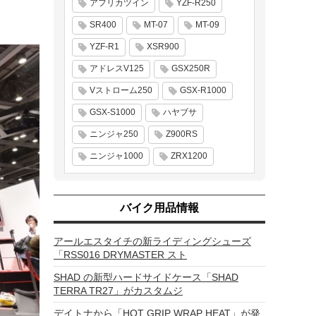
アフリカツイン
YZF-R250
SR400
MT-07
MT-09
YZF-R1
XSR900
アドレスV125
GSX250R
Vストローム250
GSX-R1000
GSX-S1000
ハヤブサ
ニンジャ250
Z900RS
ニンジャ1000
ZRX1200
バイク用品情報
アールエスタイチの新ライディングシューズ
「RSS016 DRYMASTER スト
SHAD の新型ハードサイドケース「SHAD
TERRA TR27」がカスタムジ
デイトナから「HOT GRIP WRAP HEAT」が発