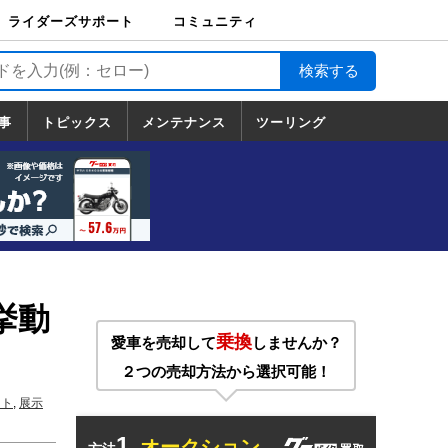
ライダーズサポート
コミュニティ
ライダーズサポート
バイク輸送
バイクガレージライ
バイク車両保険
ロードサービス
バイク試乗
コミュニティ
日記
ツーリング
カスタム
TOP
フ
TOP
事
トピックス
メンテナンス
ツーリング
トピックス
ホンダ
ヤマハ
スズキ
カワサキ
ハーレーダ
BMW
ドゥカティ
トライアン
メンテナンス
基本整備
部位別メンテ
工具の使い方
ツール100選
メンテのうん
一覧
ビッドソン
フ
一覧
ちく
挙動
乗換
愛車を売却して
しませんか？
２つの売却方法から選択可能！
ート
,
展示
1.
オークション