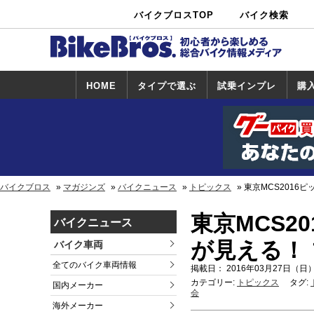
バイクブロスTOP
バイク検索
中古バイ
カタログ検
ショップ検
ク・新車検
索
索
索
HOME
タイプで選ぶ
試乗インプレ
購
スポーツ＆ネ
原付＆ミニバ
アメリカン＆
ビッグスクー
オフロード
試乗インプレ
ホンダ
ヤマハ
スズキ
カワサキ
ハーレー
BMW
トライアンフ
ドゥカティ
購
ホ
ヤ
ス
カ
イキッド
イク
クルーザー
ター
一覧
一
バイクブロス
マガジンズ
バイクニュース
トピックス
東京MCS2016
東京MCS2
バイクニュース
が見える！
バイク車両
全てのバイク車両情報
掲載日： 2016年03月27日（日）
カテゴリー:
トピックス
タグ:
国内メーカー
会
海外メーカー