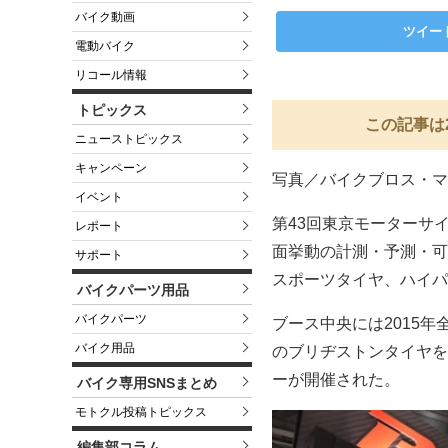
バイク動画
ツイー
電動バイク
リコール情報
トピックス
この記事は
ニューストピックス
キャンペーン
写真／バイクブロス・マ
イベント
第43回東京モーターサ
レポート
面挙動の計測・予測・可
サポート
スポーツタイヤ、ハイパー
バイクパーツ用品
バイクパーツ
ブース中央には2015
バイク用品
のブリヂストンタイヤを
ーが開催された。
バイク専用SNSまとめ
モトクル投稿トピックス
編集部コラム