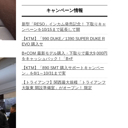
キャンペーン情報
新型「RESO」インカム発売記念！ 下取りキャ
ンペーンを10/15まで延長して開
【KTM】「990 DUKE／1390 SUPER DUKE R
EVO 購入サ
B+COM 最新モデル購入・下取りで最大9,000円
をキャッシュバック！「B+F
【KTM】「890 SMT 購入サポートキャンペー
ン」を8/1～10/31まで実
【トライアンフ】関西最大規模「トライアンフ
大阪東 開設準備室」がオープン！ 限定