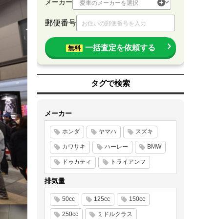
メーカー
郵便番号
一括査定を依頼する
無料
タグで検索
メーカー
ホンダ
ヤマハ
スズキ
カワサキ
ハーレー
BMW
ドゥカティ
トライアンフ
排気量
50cc
125cc
150cc
250cc
ミドルクラス