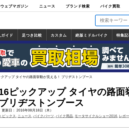
ウェブマガジン
ニュース
ブランド検索
バイク買取
バイクブロス・
原付＆ミニバイ
スポーツ＆ネイ
アメリカン＆ツ
ビッグスクータ
オフロード
バージンハーレ
バージンBMW
バージンドゥカ
バージントライ
ニュース
車両情報
イベント
キャンペ
トピック
バイク用
バイクパ
書籍・
サポート
お知らせ
ブランドを検
ブランドボイ
バイク買取
マガジンズ
ク
キッド
アラー
ー
ー
ティ
アンフ
TOP
ーン
ス
品
ーツ
DVD
索
ス
入ガイド
足つき比較
カスタム
絶版ミドルバイク
特集記
入ガイド
ンダ
マハ
ズキ
ワサキ
カスタム
ホンダ
ヤマハ
スズキ
カワサキ
道の駅調査隊
ツーリング情報局
日本の道50選
国道めぐり
林道ツーリング
絶版ミドルバイク
ホンダ
ヤマハ
スズキ
カワサキ
覧
一覧
一覧
ピックアップ タイヤの路面挙動が見える！ ブリヂストンブース
016ピックアップ タイヤの路面
 ブリヂストンブース
 更新日： 2016年08月18日（木）
トピックス
,
ニュース
,
バイクパーツ
,
バイク用品
,
モータサイクルショー2016
,
レポ