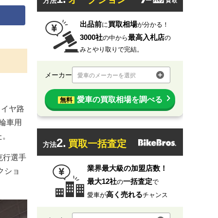
方法
出品前
買取相場
に
が分かる！
3000社
最高入札店
の中から
の
みとやり取りで完結。
メーカー
愛車のメーカーを選択
愛車の買取相場を調べる
無料
タイヤ路
輪車用
た。
2.
買取一括査定
方法
克行選手
業界最大級の加盟店数！
クショ
最大12社
一括査定
の
で
高く売れる
愛車が
チャンス