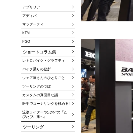
アプリリア
アディバ
マラグーティ
KTM
PGO
ショートコラム集
レトロバイク・グラフティ
バイク乗りの勘所
ウェア屋さんのひとりごと
ツーリングのつぼ
カスタムの真面目な話
医学でコーナリングを極める!
流浪ライター“のぶを”の『た
びたび、旅へ』
ツーリング