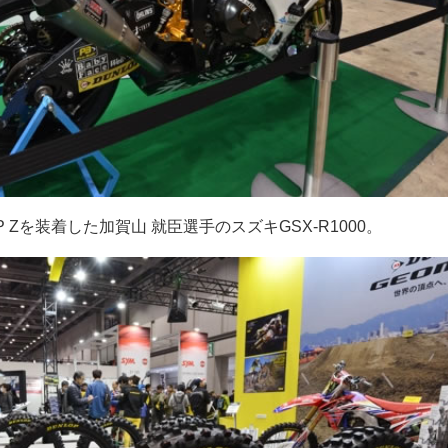
 SP Zを装着した加賀山 就臣選手のスズキGSX-R1000。