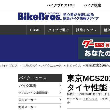
バイクブロスTOP
バイク検索
中古バイ
カタログ検
ショップ検
ク・新車検
索
索
索
HOME
タイプで選ぶ
試乗インプレ
購
スポーツ＆ネ
原付＆ミニバ
アメリカン＆
ビッグスクー
オフロード
試乗インプレ
ホンダ
ヤマハ
スズキ
カワサキ
ハーレー
BMW
トライアンフ
ドゥカティ
購
ホ
ヤ
ス
カ
イキッド
イク
クルーザー
ター
一覧
一
バイクブロス
マガジンズ
バイクニュース
トピックス
東京MCS2016
東京MCS2
バイクニュース
タイヤ性能
バイク車両
全てのバイク車両情報
掲載日： 2016年03月27日（日）
カテゴリー:
トピックス
タグ:
国内メーカー
会
海外メーカー