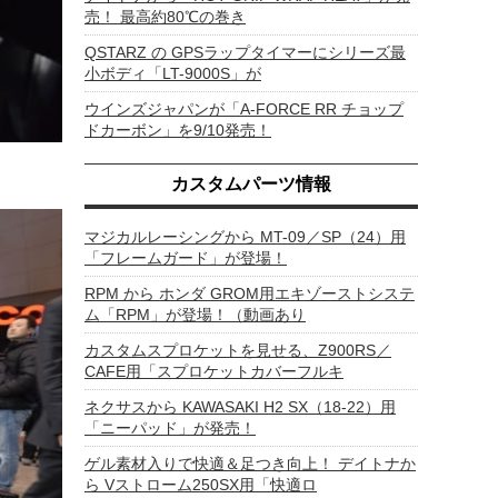
売！ 最高約80℃の巻き
QSTARZ の GPSラップタイマーにシリーズ最
小ボディ「LT-9000S」が
ウインズジャパンが「A-FORCE RR チョップ
ドカーボン」を9/10発売！
カスタムパーツ情報
マジカルレーシングから MT-09／SP（24）用
「フレームガード」が登場！
RPM から ホンダ GROM用エキゾーストシステ
ム「RPM」が登場！（動画あり
カスタムスプロケットを見せる、Z900RS／
CAFE用「スプロケットカバーフルキ
ネクサスから KAWASAKI H2 SX（18-22）用
「ニーパッド」が発売！
ゲル素材入りで快適＆足つき向上！ デイトナか
ら Vストローム250SX用「快適ロ