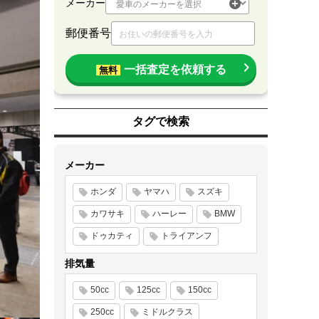
メーカー
郵便番号
一括査定を依頼する
無料
タグで検索
メーカー
ホンダ
ヤマハ
スズキ
カワサキ
ハーレー
BMW
ドゥカティ
トライアンフ
排気量
50cc
125cc
150cc
250cc
ミドルクラス