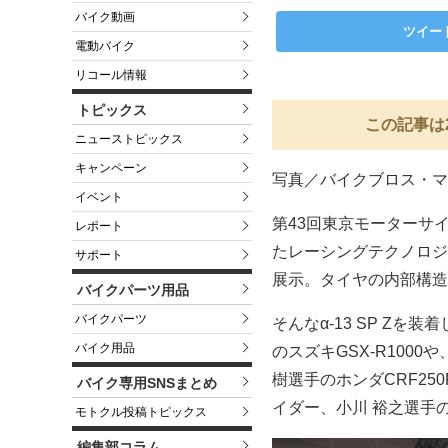
バイク動画
ツイー
電動バイク
リコール情報
トピックス
この記事は
ニューストピックス
キャンペーン
写真／バイクブロス・マ
イベント
第43回東京モーターサイク
レポート
たレーシングテクノロジー
サポート
展示。タイヤの内部構造
バイクパーツ用品
バイクパーツ
そんなα-13 SP Z
バイク用品
のスズキGSX-R1000
樹選手のホンダCRF2
バイク専用SNSまとめ
イダー、小川 裕之選手
モトクル投稿トピックス
編集部コラム