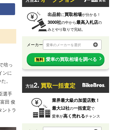
方法
出品前
買取相場
に
が分かる！
3000社
最高入札店
の中から
の
みとやり取りで完結。
メーカー
愛車のメーカーを選択
愛車の買取相場を調べる
無料
0で培っ
インに
いた。
2.
買取一括査定
方法
就臣選手
業界最大級の加盟店数！
富田 俊
最大12社
一括査定
の
で
タントラ
高く売れる
愛車が
チャンス