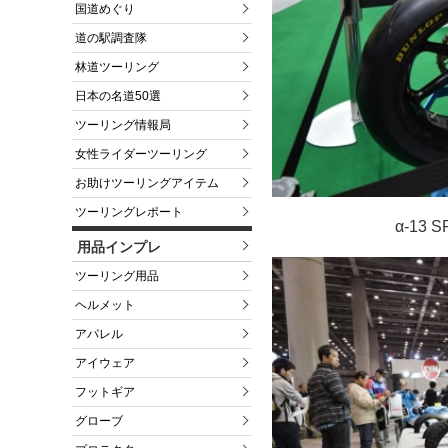
国道めぐり
道の駅調査隊
林道ツーリング
日本の名道50選
ツーリング情報局
女性ライダーツーリング
お助けツーリングアイテム
ツーリングレポート
α-13
用品インプレ
ツーリング用品
ヘルメット
アパレル
アイウェア
フットギア
グローブ