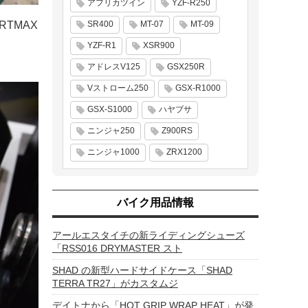
アフリカツイン
YZF-R250
TMAX
SR400
MT-07
MT-09
YZF-R1
XSR900
アドレスV125
GSX250R
Vストローム250
GSX-R1000
GSX-S1000
ハヤブサ
ニンジャ250
Z900RS
ニンジャ1000
ZRX1200
バイク用品情報
アールエスタイチの新ライディングシューズ
「RSS016 DRYMASTER スト
SHAD の新型ハードサイドケース「SHAD
TERRA TR27」がカスタムジ
デイトナから「HOT GRIP WRAP HEAT」が発