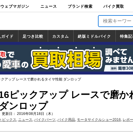
ウェブマガジン
ニュース
ブランド検索
バイク買取
バイクブロス・
原付＆ミニバイ
スポーツ＆ネイ
アメリカン＆ツ
ビッグスクータ
オフロード
バージンハーレ
バージンBMW
バージンドゥカ
バージントライ
ニュース
車両情報
イベント
キャンペ
トピック
バイク用
バイクパ
書籍・
サポート
お知らせ
ブランドを検
ブランドボイ
バイク買取
マガジンズ
ク
キッド
アラー
ー
ー
ティ
アンフ
TOP
ーン
ス
品
ーツ
DVD
索
ス
入ガイド
足つき比較
カスタム
絶版ミドルバイク
特集記
入ガイド
ンダ
マハ
ズキ
ワサキ
カスタム
ホンダ
ヤマハ
スズキ
カワサキ
道の駅調査隊
ツーリング情報局
日本の道50選
国道めぐり
林道ツーリング
絶版ミドルバイク
ホンダ
ヤマハ
スズキ
カワサキ
覧
一覧
一覧
ピックアップ レースで磨かれるタイヤ性能 ダンロップ
016ピックアップ レースで磨か
 ダンロップ
 更新日： 2016年08月18日（木）
トピックス
,
ニュース
,
バイクパーツ
,
バイク用品
,
モータサイクルショー2016
,
レポ