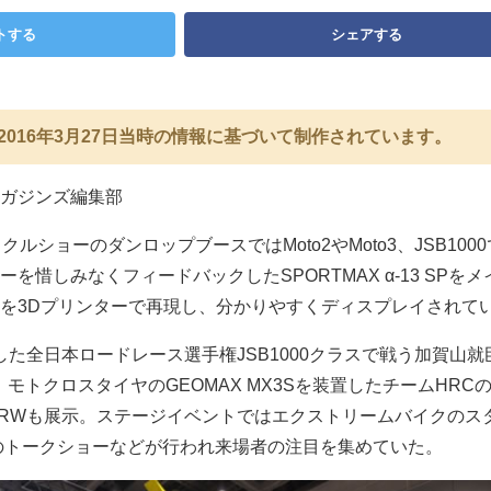
トする
シェアする
2016年3月27日当時の情報に基づいて制作されています。
ガジンズ編集部
ルショーのダンロップブースではMoto2やMoto3、JSB100
を惜しみなくフィードバックしたSPORTMAX α-13 SPをメ
を3Dプリンターで再現し、分かりやすくディスプレイされて
を装着した全日本ロードレース選手権JSB1000クラスで戦う加賀山
や、モトクロスタイヤのGEOMAX MX3Sを装置したチームHRCの
50RWも展示。ステージイベントではエクストリームバイクのス
のトークショーなどが行われ来場者の注目を集めていた。