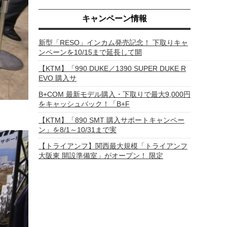
キャンペーン情報
新型「RESO」インカム発売記念！ 下取りキャ
ンペーンを10/15まで延長して開
【KTM】「990 DUKE／1390 SUPER DUKE R
EVO 購入サ
B+COM 最新モデル購入・下取りで最大9,000円
をキャッシュバック！「B+F
【KTM】「890 SMT 購入サポートキャンペー
ン」を8/1～10/31まで実
【トライアンフ】関西最大規模「トライアンフ
大阪東 開設準備室」がオープン！ 限定