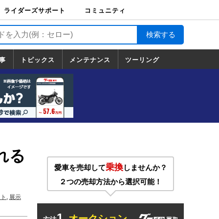
ライダーズサポート
コミュニティ
ライダーズサポート
バイク輸送
バイクガレージライ
バイク車両保険
ロードサービス
バイク試乗
コミュニティ
日記
ツーリング
カスタム
TOP
フ
TOP
事
トピックス
メンテナンス
ツーリング
トピックス
ホンダ
ヤマハ
スズキ
カワサキ
ハーレーダ
BMW
ドゥカティ
トライアン
メンテナンス
基本整備
部位別メンテ
工具の使い方
ツール100選
メンテのうん
一覧
ビッドソン
フ
一覧
ちく
れる
乗換
愛車を売却して
しませんか？
２つの売却方法から選択可能！
ート
,
展示
1.
オークション