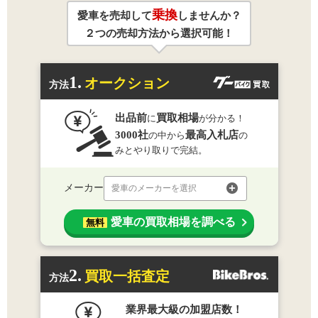
乗換
愛車を売却して
しませんか？
２つの売却方法から選択可能！
1.
オークション
方法
出品前
買取相場
に
が分かる！
3000社
最高入札店
の中から
の
みとやり取りで完結。
メーカー
愛車のメーカーを選択
愛車の買取相場を調べる
無料
2.
買取一括査定
方法
業界最大級の加盟店数！