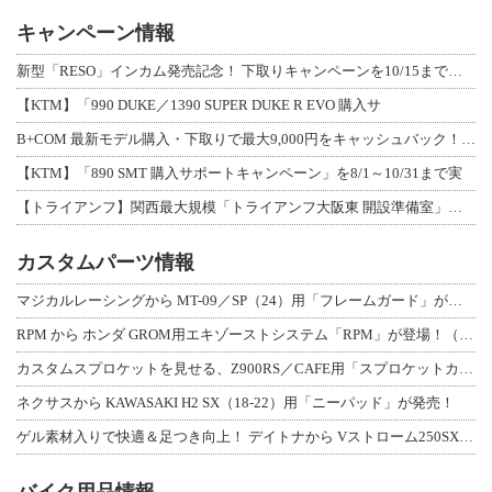
キャンペーン情報
新型「RESO」インカム発売記念！ 下取りキャンペーンを10/15まで延長して開
【KTM】「990 DUKE／1390 SUPER DUKE R EVO 購入サ
B+COM 最新モデル購入・下取りで最大9,000円をキャッシュバック！「B+F
【KTM】「890 SMT 購入サポートキャンペーン」を8/1～10/31まで実
【トライアンフ】関西最大規模「トライアンフ大阪東 開設準備室」がオープン！ 限定
カスタムパーツ情報
マジカルレーシングから MT-09／SP（24）用「フレームガード」が登場！
RPM から ホンダ GROM用エキゾーストシステム「RPM」が登場！（動画あり
カスタムスプロケットを見せる、Z900RS／CAFE用「スプロケットカバーフルキ
ネクサスから KAWASAKI H2 SX（18-22）用「ニーパッド」が発売！
ゲル素材入りで快適＆足つき向上！ デイトナから Vストローム250SX用「快適ロ