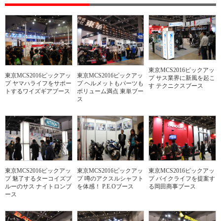
東京MCS2016ピックアッ
東京MCS2016ピックアッ
東京MCS2016ピックアッ
プ サス業界に新風を起こ
プ ヤマハライフをサポー
プ ヘルメットもパーツも
す テクニクスブース
トするワイズギアブース
ボリューム満点 東単ブー
ス
東京MCS2016ピックアッ
東京MCS2016ピックアッ
東京MCS2016ピックアッ
プ 魅了するターコイズブ
プ 噂のアクスルシャフト
プ バイクライフを提案す
ルーのサス ナイトロンブ
を体感！ P.E.Oブース
る岡田商事ブース
ース