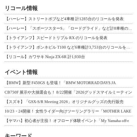
リコール情報
【ハーレー】ストリートボブなど4車種 計1285台のリコールを発表
【ハーレー】「スポーツスターS」「ロードグライド」など計8車種のリコールを発表
【トライアンフ】スピードトリプル RX のリコールを発表
【トライアンフ】ボンネビル T100 など6車種計3,753台のリコールを発表
【リコール】カワサキ Ninja ZX-6R 計1,930台
イベント情報
【BMW】新型 F450GS も登場！「BMW MOTORRAD DAYS JA
CB750F 展示や大抽選会も！ 8/22開催「2026グッドスマイルミーティン
【スズキ】「GSX-S/R Meeting 2026」オリジナルグッズの先行販売
10/23・24開催！ 女性ライダー向けツーリングラリー「MOTHER LAKE
【ヤマハ】初心者が主役！ オフロード体験イベント「My Yamaha off-r
キーワード