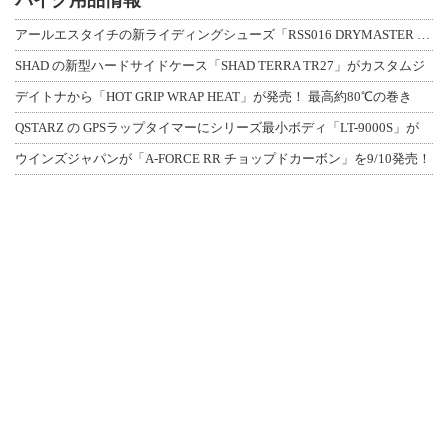
バイク用品情報
アールエスタイチの新ライディングシューズ「RSS016 DRYMASTER スト
SHAD の新型ハードサイドケース「SHAD TERRA TR27」がカスタムジ
デイトナから「HOT GRIP WRAP HEAT」が発売！ 最高約80℃の巻き
QSTARZ の GPSラップタイマーにシリーズ最小ボディ「LT-9000S」が
ウインズジャパンが「A-FORCE RR チョップドカーボン」を9/10発売！