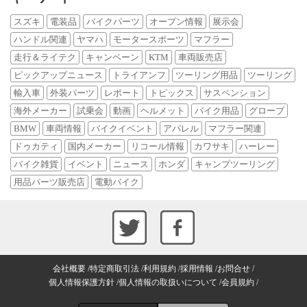
スズキ
電装品
バイクパーツ
オープン情報
展示会
ハンドル関連
ヤマハ
モータースポーツ
マフラー
走行＆ライテク
キャンペーン
KTM
車両販売店
ピックアップニュース
トライアンフ
ツーリング用品
ツーリング
輸入車
外装パーツ
レポート
トピックス
サスペンション
海外メーカー
試乗会
動画
ヘルメット
バイク用品
グローブ
BMW
車両情報
バイクイベント
アパレル
マフラー関連
ドゥカティ
国内メーカー
リコール情報
カワサキ
ハーレー
バイク雑貨
イベント
ニュース
ホンダ
キャンプツーリング
用品パーツ販売店
電動バイク
会社概要
特定商取引法
利用規約
採用情報
お問合せ
個人情報保護方針
個人情報の取扱いについて
会員規約