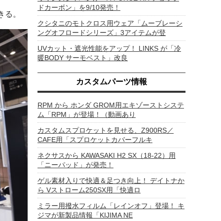
ドカーボン」を9/10発売！
きる。
クシタニのモトクロス用ウェア「ムーブレーシ
ングオフロードシリーズ」3アイテムが登
UVカット・遮光性能をアップ！ LINKS が「冷
暖BODY サーモベスト」改良
カスタムパーツ情報
RPM から ホンダ GROM用エキゾーストシステ
ム「RPM」が登場！（動画あり
カスタムスプロケットを見せる、Z900RS／
CAFE用「スプロケットカバーフルキ
ネクサスから KAWASAKI H2 SX（18-22）用
「ニーパッド」が発売！
ゲル素材入りで快適＆足つき向上！ デイトナか
ら Vストローム250SX用「快適ロ
ミラー用撥水フィルム「レインオフ」登場！ キ
ジマが新製品情報「KIJIMA NE