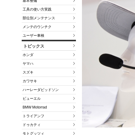
基本整備
工具の使い方実践
部位別メンテナンス
メンテのウンチク
ユーザー車検
トピックス
ホンダ
ヤマハ
スズキ
カワサキ
ハーレーダビッドソン
ビューエル
BMW Motorrad
トライアンフ
ドゥカティ
モトグッツィ