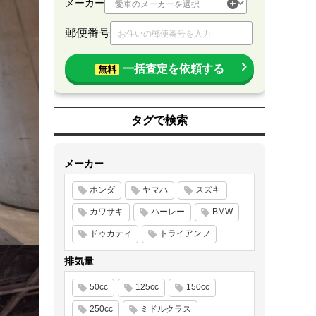
メーカー
郵便番号
一括査定を依頼する
無料
タグで検索
メーカー
ホンダ
ヤマハ
スズキ
カワサキ
ハーレー
BMW
ドゥカティ
トライアンフ
排気量
50cc
125cc
150cc
250cc
ミドルクラス