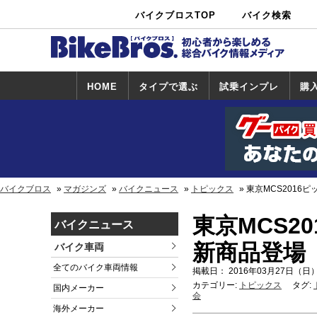
バイクブロスTOP
バイク検索
中古バイ
カタログ検
ショップ検
ク・新車検
索
索
索
HOME
タイプで選ぶ
試乗インプレ
購
スポーツ＆ネ
原付＆ミニバ
アメリカン＆
ビッグスクー
オフロード
試乗インプレ
ホンダ
ヤマハ
スズキ
カワサキ
ハーレー
BMW
トライアンフ
ドゥカティ
購
ホ
ヤ
ス
カ
イキッド
イク
クルーザー
ター
一覧
一
バイクブロス
マガジンズ
バイクニュース
トピックス
東京MCS2016ピ
東京MCS20
バイクニュース
新商品登場
バイク車両
全てのバイク車両情報
掲載日： 2016年03月27日（日）
カテゴリー:
トピックス
タグ:
国内メーカー
会
海外メーカー