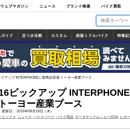
ウェブマガジン
ニュース
ブランド検索
バイク買取
バイクブロス・
原付＆ミニバイ
スポーツ＆ネイ
アメリカン＆ツ
ビッグスクータ
オフロード
バージンハーレ
バージンBMW
バージンドゥカ
バージントライ
ニュース
車両情報
イベント
キャンペ
トピック
バイク用
バイクパ
書籍・
サポート
お知らせ
ブランドを検
ブランドボイ
バイク買取
マガジンズ
ク
キッド
アラー
ー
ー
ティ
アンフ
TOP
ーン
ス
品
ーツ
DVD
索
ス
入ガイド
足つき比較
カスタム
絶版ミドルバイク
特集記
入ガイド
ンダ
マハ
ズキ
ワサキ
カスタム
ホンダ
ヤマハ
スズキ
カワサキ
道の駅調査隊
ツーリング情報局
日本の道50選
国道めぐり
林道ツーリング
絶版ミドルバイク
ホンダ
ヤマハ
スズキ
カワサキ
覧
一覧
一覧
ックアップ INTERPHONEに新商品登場 トーヨー産業ブース
16ピックアップ INTERPHON
 トーヨー産業ブース
 更新日： 2016年08月18日（木）
トピックス
,
ニュース
,
バイクパーツ
,
バイク用品
,
モータサイクルショー2016
,
レポ