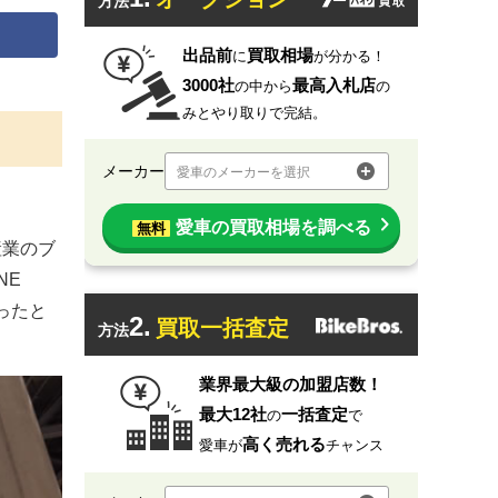
方法
出品前
買取相場
に
が分かる！
3000社
最高入札店
の中から
の
みとやり取りで完結。
メーカー
愛車のメーカーを選択
愛車の買取相場を調べる
無料
ー産業のブ
NE
ったと
2.
買取一括査定
方法
業界最大級の加盟店数！
最大12社
一括査定
の
で
高く売れる
愛車が
チャンス