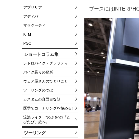
アプリリア
ブースにはINTER
アディバ
マラグーティ
KTM
PGO
ショートコラム集
レトロバイク・グラフティ
バイク乗りの勘所
ウェア屋さんのひとりごと
ツーリングのつぼ
カスタムの真面目な話
医学でコーナリングを極める!
流浪ライター“のぶを”の『た
びたび、旅へ』
ツーリング