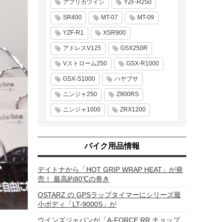
アフリカツイン
YZF-R250
SR400
MT-07
MT-09
YZF-R1
XSR900
アドレスV125
GSX250R
Vストローム250
GSX-R1000
GSX-S1000
ハヤブサ
ニンジャ250
Z900RS
ニンジャ1000
ZRX1200
バイク用品情報
デイトナから「HOT GRIP WRAP HEAT」が発
売！ 最高約80℃の巻き
QSTARZ の GPSラップタイマーにシリーズ最
小ボディ「LT-9000S」が
ウインズジャパンが「A-FORCE RR チョップ