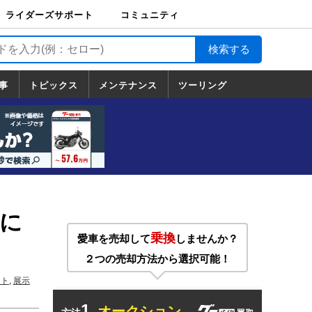
ライダーズサポート
コミュニティ
ライダーズサポート
バイク輸送
バイクガレージライ
バイク車両保険
ロードサービス
バイク試乗
コミュニティ
日記
ツーリング
カスタム
TOP
フ
TOP
事
トピックス
メンテナンス
ツーリング
トピックス
ホンダ
ヤマハ
スズキ
カワサキ
ハーレーダ
BMW
ドゥカティ
トライアン
メンテナンス
基本整備
部位別メンテ
工具の使い方
ツール100選
メンテのうん
一覧
ビッドソン
フ
一覧
ちく
Eに
乗換
愛車を売却して
しませんか？
２つの売却方法から選択可能！
ート
,
展示
1.
オークション