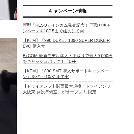
キャンペーン情報
新型「RESO」インカム発売記念！ 下取りキャ
ンペーンを10/15まで延長して開
【KTM】「990 DUKE／1390 SUPER DUKE R
EVO 購入サ
B+COM 最新モデル購入・下取りで最大9,000円
をキャッシュバック！「B+F
【KTM】「890 SMT 購入サポートキャンペー
ン」を8/1～10/31まで実
【トライアンフ】関西最大規模「トライアンフ
大阪東 開設準備室」がオープン！ 限定