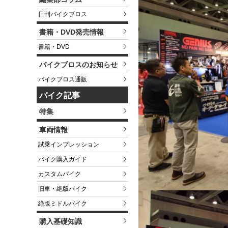
日刊バイクブロス
書籍・DVD発売情報
書籍・DVD
バイクブロスのお知らせ
バイクブロス通販
バイク記事
特集
車両情報
試乗インプレッション
バイク購入ガイド
カスタムバイク
旧車・絶版バイク
絶版ミドルバイク
購入基礎知識