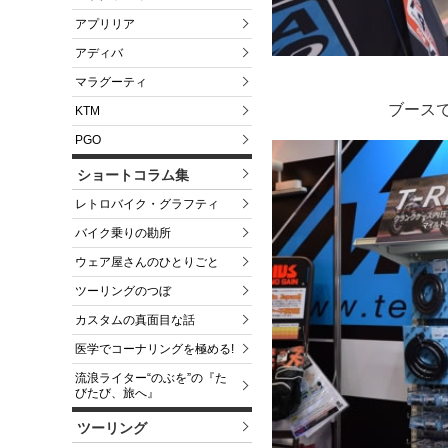
アプリリア
アディバ
マラグーティ
ブースで
KTM
PGO
ショートコラム集
レトロバイク・グラフティ
バイク乗りの勘所
ウェア屋さんのひとりごと
ツーリングのつぼ
カスタムの真面目な話
医学でコーナリングを極める!
流浪ライター“のぶを”の『た
びたび、旅へ』
ツーリング