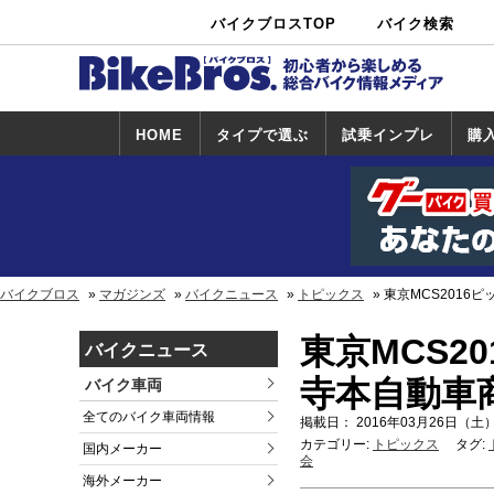
バイクブロスTOP
バイク検索
中古バイ
カタログ検
ショップ検
ク・新車検
索
索
索
HOME
タイプで選ぶ
試乗インプレ
購
スポーツ＆ネ
原付＆ミニバ
アメリカン＆
ビッグスクー
オフロード
試乗インプレ
ホンダ
ヤマハ
スズキ
カワサキ
ハーレー
BMW
トライアンフ
ドゥカティ
購
ホ
ヤ
ス
カ
イキッド
イク
クルーザー
ター
一覧
一
バイクブロス
マガジンズ
バイクニュース
トピックス
東京MCS2016
東京MCS2
バイクニュース
寺本自動車
バイク車両
全てのバイク車両情報
掲載日： 2016年03月26日（土）
カテゴリー:
トピックス
タグ:
国内メーカー
会
海外メーカー