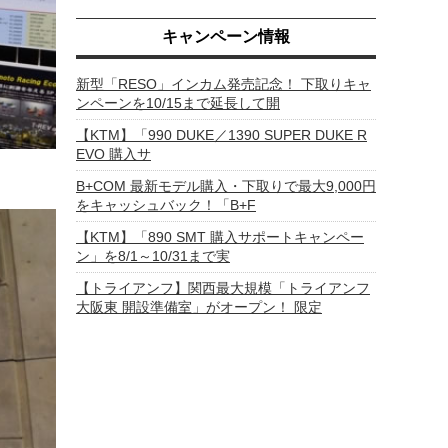
キャンペーン情報
新型「RESO」インカム発売記念！ 下取りキャ
ンペーンを10/15まで延長して開
【KTM】「990 DUKE／1390 SUPER DUKE R
EVO 購入サ
B+COM 最新モデル購入・下取りで最大9,000円
をキャッシュバック！「B+F
【KTM】「890 SMT 購入サポートキャンペー
ン」を8/1～10/31まで実
【トライアンフ】関西最大規模「トライアンフ
大阪東 開設準備室」がオープン！ 限定