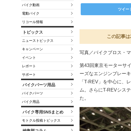
バイク動画
ツイー
電動バイク
リコール情報
トピックス
この記事は
ニューストピックス
キャンペーン
写真／バイクブロス・マ
イベント
第43回東京モーターサ
レポート
ーズなエンジンブレーキ
サポート
「T-REV」を中心に、
バイクパーツ用品
ム。さらにT-REVシス
バイクパーツ
た。
バイク用品
バイク専用SNSまとめ
モトクル投稿トピックス
編集部コラム