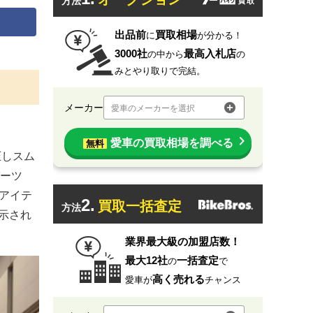
方法
出品前
買取相場
に
が分かる！
3000社
最高入札店
の中から
の
みとやり取りで完結。
メーカー
愛車のメーカーを選択
愛車の買取相場を調べる
無料
圧しスム
ーツ
のアイテ
2.
買取一括査定
方法
展示され
業界最大級の加盟店数！
最大12社
一括査定
の
で
高く売れる
愛車が
チャンス