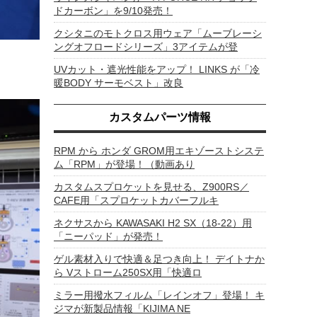
ドカーボン」を9/10発売！
クシタニのモトクロス用ウェア「ムーブレーシ
ングオフロードシリーズ」3アイテムが登
UVカット・遮光性能をアップ！ LINKS が「冷
暖BODY サーモベスト」改良
カスタムパーツ情報
RPM から ホンダ GROM用エキゾーストシステ
ム「RPM」が登場！（動画あり
カスタムスプロケットを見せる、Z900RS／
CAFE用「スプロケットカバーフルキ
ネクサスから KAWASAKI H2 SX（18-22）用
「ニーパッド」が発売！
ゲル素材入りで快適＆足つき向上！ デイトナか
ら Vストローム250SX用「快適ロ
ミラー用撥水フィルム「レインオフ」登場！ キ
ジマが新製品情報「KIJIMA NE