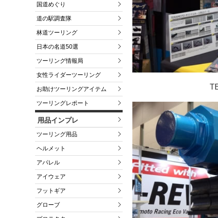
国道めぐり
道の駅調査隊
林道ツーリング
日本の名道50選
ツーリング情報局
女性ライダーツーリング
T
お助けツーリングアイテム
ツーリングレポート
用品インプレ
ツーリング用品
ヘルメット
アパレル
アイウェア
フットギア
グローブ