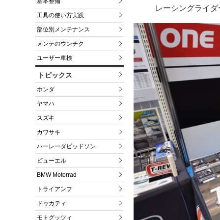
基本整備
レーシングライダ
工具の使い方実践
部位別メンテナンス
メンテのウンチク
ユーザー車検
トピックス
ホンダ
ヤマハ
スズキ
カワサキ
ハーレーダビッドソン
ビューエル
BMW Motorrad
トライアンフ
ドゥカティ
モトグッツィ