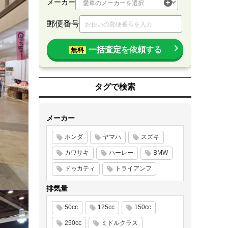
メーカー
郵便番号
一括査定を依頼する
無料
タグで検索
メーカー
ホンダ
ヤマハ
スズキ
カワサキ
ハーレー
BMW
ドゥカティ
トライアンフ
排気量
50cc
125cc
150cc
250cc
ミドルクラス