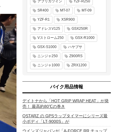
アフリカツイン
YZF-R250
。
SR400
MT-07
MT-09
YZF-R1
XSR900
アドレスV125
GSX250R
Vストローム250
GSX-R1000
GSX-S1000
ハヤブサ
ニンジャ250
Z900RS
ニンジャ1000
ZRX1200
バイク用品情報
デイトナから「HOT GRIP WRAP HEAT」が発
売！ 最高約80℃の巻き
QSTARZ の GPSラップタイマーにシリーズ最
小ボディ「LT-9000S」が
ウインズジャパンが「A-FORCE RR チョップ