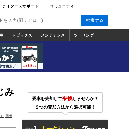
ライダーズサポート
コミュニティ
ライダーズサポート
バイク輸送
バイクガレージライ
バイク車両保険
ロードサービス
バイク試乗
コミュニティ
日記
ツーリング
カスタム
TOP
フ
TOP
事
トピックス
メンテナンス
ツーリング
トピックス
ホンダ
ヤマハ
スズキ
カワサキ
ハーレーダ
BMW
ドゥカティ
トライアン
メンテナンス
基本整備
部位別メンテ
工具の使い方
ツール100選
メンテのうん
一覧
ビッドソン
フ
一覧
ちく
じみ
乗換
愛車を売却して
しませんか？
２つの売却方法から選択可能！
ート
,
展示
1.
オークション