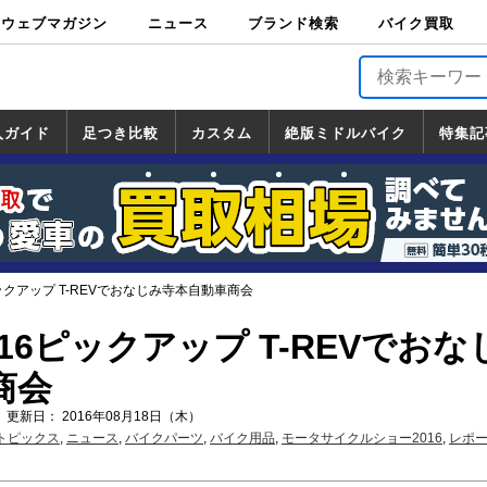
ウェブマガジン
ニュース
ブランド検索
バイク買取
バイクブロス・
原付＆ミニバイ
スポーツ＆ネイ
アメリカン＆ツ
ビッグスクータ
オフロード
バージンハーレ
バージンBMW
バージンドゥカ
バージントライ
ニュース
車両情報
イベント
キャンペ
トピック
バイク用
バイクパ
書籍・
サポート
お知らせ
ブランドを検
ブランドボイ
バイク買取
マガジンズ
ク
キッド
アラー
ー
ー
ティ
アンフ
TOP
ーン
ス
品
ーツ
DVD
索
ス
入ガイド
足つき比較
カスタム
絶版ミドルバイク
特集記
入ガイド
ンダ
マハ
ズキ
ワサキ
カスタム
ホンダ
ヤマハ
スズキ
カワサキ
道の駅調査隊
ツーリング情報局
日本の道50選
国道めぐり
林道ツーリング
絶版ミドルバイク
ホンダ
ヤマハ
スズキ
カワサキ
覧
一覧
一覧
ピックアップ T-REVでおなじみ寺本自動車商会
016ピックアップ T-REVでおな
商会
 更新日： 2016年08月18日（木）
トピックス
,
ニュース
,
バイクパーツ
,
バイク用品
,
モータサイクルショー2016
,
レポ