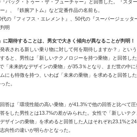
が『バック・トゥー・ザ・フューチャー』と回答した。『スタ
ー』、『鉄腕アトム』など定番作品の名前も。
、40代の『フィフス・エレメント』、50代の『スーパージェッタ
判明
」に期待することは、男女で大きく傾向が異なることが判明！
発表される新しい乗り物に対して何を期待しますか？」という
すると、男性は「新しいテクノロジーを持つ乗物」と回答した
いで「未来的なデザインの乗物」が35.3％となり、まだ世の中
ムにも特徴を持つ、いわば「未来の乗物」を求めると回答した
かった。
回答は「環境性能の高い乗物」が41.3%で他の回答と比べて圧
答をした男性とは13.7%の差がみられた。女性で「新しいテク
ザインの乗物」を求めると回答した人はそれぞれ23.1%と24.
志向性の違いが明らかとなった。