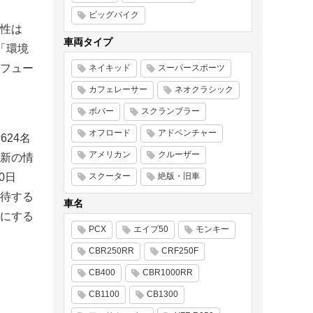
ビッグバイク
性は
車両タイプ
「環境
フュー
ネイキッド
スーパースポーツ
カフェレーサー
ネオクラシック
ボバー
スクランブラー
オフロード
アドベンチャー
624名
アメリカン
クルーザー
新の情
0日
スクーター
絶版・旧車
待する
車名
にする
PCX
エイプ50
モンキー
CBR250RR
CRF250F
CB400
CBR1000RR
CB1100
CB1300