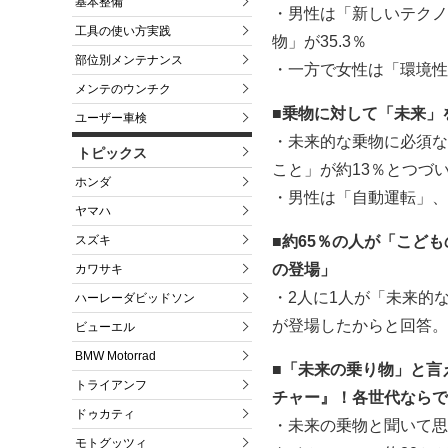
基本整備
・男性は「新しいテクノ
工具の使い方実践
物」が35.3％
部位別メンテナンス
・一方で女性は「環境性能
メンテのウンチク
■乗物に対して「未来」
ユーザー車検
・未来的な乗物に必須な
トピックス
こと」が約13％とつづ
ホンダ
・男性は「自動運転」、
ヤマハ
■約65％の人が「こど
スズキ
の登場」
カワサキ
・2人に1人が「未来的
ハーレーダビッドソン
が登場したからと回答。
ビューエル
BMW Motorrad
■「未来の乗り物」と言
トライアンフ
チャー』！各世代ならで
ドゥカティ
・未来の乗物と聞いて思
モトグッツィ