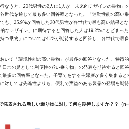
行なうと、20代男性の2人に1人が「未来的デザインの乗物」
各世代を通じて最も多い回答率となった。「運動性能の高い乗
ても、35.9%が回答した20代男性が各世代で最も高い結果と
来的なデザイン」に期待すると回答した人は19.2%にとどまっ
持つ乗物」については41%が期待すると回答し、各世代で最
おいて「環境性能の高い乗物」が最多の回答となった。特徴的
%が「日常の足として利便性の?い乗り物」の発表を期待すると回
で最多の回答率となった。子育てをする主婦層が多く集まると
に対しては先進性よりも、便利で実益のある製品の登場を期待
で発表される新しい乗り物に対して何を期待しますか？？（n=6