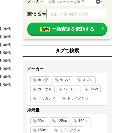
メーカー
郵便番号
一括査定を依頼する
無料
タグで検索
メーカー
ホンダ
ヤマハ
スズキ
カワサキ
ハーレー
BMW
ドゥカティ
トライアンフ
排気量
50cc
125cc
150cc
250cc
ミドルクラス