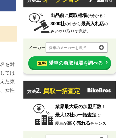
方法
出品前
買取相場
に
が分かる！
3000社
最高入札店
の中から
の
みとやり取りで完結。
メーカー
愛車のメーカーを選択
愛車の買取相場を調べる
無料
4名を対
しては
えた東
2.
、女性
買取一括査定
方法
業界最大級の加盟店数！
最大12社
一括査定
の
で
高く売れる
愛車が
チャンス