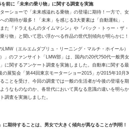
15を前に「未来の乗り物」に関する調査を実施
ターショーで「未来感溢れる乗物」の登場に期待！一方で、女
への期待が最多！「未来」を感じる3大要素は「自動運転」、
また『ドラえもんのタイムマシン』や『バック・トゥー・ザ・
乗り物」と聞いて思い浮かべる作品の世代別傾向が明らかに！
のLMW（エルエムダブリュ・リーニング・マルチ・ホイール）
ティ）」のファンサイト「LMW部」は、国内の20代?50代一般男女
」に関するアンケート調査を実施しました。自動車に関する最
の展覧会「第44回東京モーターショー2015」が2015年10月3
ることを受け、今回の調査では一般の生活者が今後の登場を期
ようなものなのか、各世代において異なる意識の違いを明らか
ト調査を実施しました。
」に期待することは、男女で大きく傾向が異なることが判明！