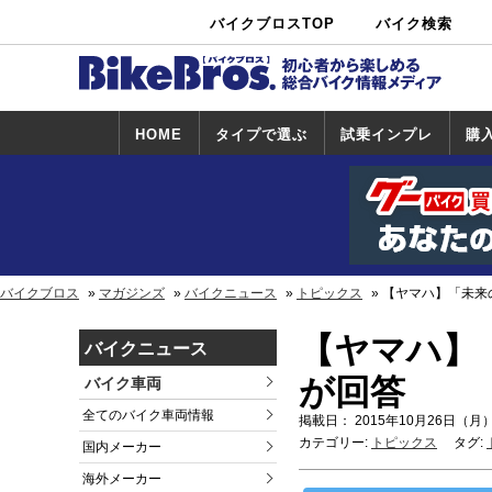
バイクブロスTOP
バイク検索
中古バイ
カタログ検
ショップ検
ク・新車検
索
索
索
HOME
タイプで選ぶ
試乗インプレ
購
スポーツ＆ネ
原付＆ミニバ
アメリカン＆
ビッグスクー
オフロード
試乗インプレ
ホンダ
ヤマハ
スズキ
カワサキ
ハーレー
BMW
トライアンフ
ドゥカティ
購
ホ
ヤ
ス
カ
イキッド
イク
クルーザー
ター
一覧
一
バイクブロス
マガジンズ
バイクニュース
トピックス
【ヤマハ】「未来
【ヤマハ】
バイクニュース
が回答
バイク車両
全てのバイク車両情報
掲載日： 2015年10月26日（月）
カテゴリー:
トピックス
タグ:
国内メーカー
海外メーカー