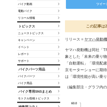
ツイー
バイク動画
電動バイク
リコール情報
この記事は2
トピックス
ニューストピックス
リリース =
ヤマハ発動機株
キャンペーン
イベント
ヤマハ発動機は同社「TRI
レポート
象とした「未来の乗り物
サポート
「自動運転」「環境配慮
バイクパーツ用品
京モーターショーに期待
バイクパーツ
は「環境性能が高い乗り
バイク用品
（編集部注・グラフ内の
バイク専用SNSまとめ
モトクル投稿トピックス
編集部コラム