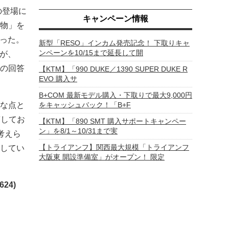
の登場に
キャンペーン情報
物」を
なった。
新型「RESO」インカム発売記念！ 下取りキャ
ンペーンを10/15まで延長して開
たが、
多の回答
【KTM】「990 DUKE／1390 SUPER DUKE R
EVO 購入サ
B+COM 最新モデル購入・下取りで最大9,000円
な点と
をキャッシュバック！「B+F
答してお
【KTM】「890 SMT 購入サポートキャンペー
ン」を8/1～10/31まで実
考えら
【トライアンフ】関西最大規模「トライアンフ
してい
大阪東 開設準備室」がオープン！ 限定
24)