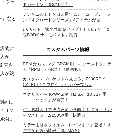
ー・ウォ
ドカーボン」を9/10発売！
クシタニのモトクロス用ウェア「ムーブレーシ
ー』など
ングオフロードシリーズ」3アイテムが登
UVカット・遮光性能をアップ！ LINKS が「冷
暖BODY サーモベスト」改良
設問に
カスタムパーツ情報
人が
RPM から ホンダ GROM用エキゾーストシステ
に発表さ
ム「RPM」が登場！（動画あり
人が約
カスタムスプロケットを見せる、Z900RS／
CAFE用「スプロケットカバーフルキ
ネクサスから KAWASAKI H2 SX（18-22）用
「ニーパッド」が発売！
倒的に
ゲル素材入りで快適＆足つき向上！ デイトナか
ノロジ
ら Vストローム250SX用「快適ロ
4%に
ミラー用撥水フィルム「レインオフ」登場！ キ
ジマが新製品情報「KIJIMA NE