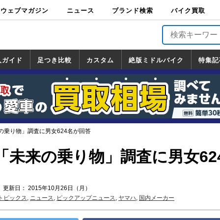
ウェブマガジン
ニュース
ブランド検索
バイク買取
バイクブロス・
原付＆ミニバイ
スポーツ＆ネイ
アメリカン＆ツ
ビッグスクータ
オフロード
バージンハーレ
バージンBMW
バージンドゥカ
バージントライ
ニュース
車両情報
イベント
キャンペ
トピック
バイク用
バイクパ
書籍・
サポート
お知らせ
ブランドを検
ブランドボイ
バイク買取
マガジンズ
ク
キッド
アラー
ー
ー
ティ
アンフ
TOP
ーン
ス
品
ーツ
DVD
索
ス
入ガイド
足つき比較
カスタム
絶版ミドルバイク
特集記
入ガイド
ンダ
マハ
ズキ
ワサキ
カスタム
ホンダ
ヤマハ
スズキ
カワサキ
道の駅調査隊
ツーリング情報局
日本の道50選
国道めぐり
林道ツーリング
絶版ミドルバイク
ホンダ
ヤマハ
スズキ
カワサキ
覧
一覧
一覧
の乗り物」調査に男女624名が回答
「未来の乗り物」調査に男女62
 更新日： 2015年10月26日（月）
トピックス
,
ニュース
,
ピックアップニュース
,
ヤマハ
,
国内メーカー