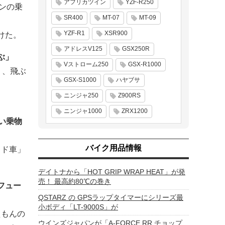
アフリカツイン
YZF-R250
ンの乗
SR400
MT-07
MT-09
YZF-R1
XSR900
けた。
アドレスV125
GSX250R
ぶ」
Vストローム250
GSX-R1000
く、飛ぶ
GSX-S1000
ハヤブサ
ニンジャ250
Z900RS
ニンジャ1000
ZRX1200
い乗物
バイク用品情報
ッド車」
デイトナから「HOT GRIP WRAP HEAT」が発
売！ 最高約80℃の巻き
フュー
QSTARZ の GPSラップタイマーにシリーズ最
小ボディ「LT-9000S」が
えもんの
ウインズジャパンが「A-FORCE RR チョップ