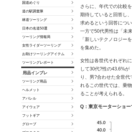
国道めぐり
さらに、年代での比較を
道の駅調査隊
期待していると回答し、
林道ツーリング
求めるという回答につい
日本の名道50選
一方で50代男性は「未
ツーリング情報局
「新しいテクノロジーを
女性ライダーツーリング
を集めた。
お助けツーリングアイテム
女性は各世代それぞれに
ツーリングレポート
して30代?性の43.6
用品インプレ
り、男?合わせた全世代
ツーリング用品
れるこの世代では、乗物
ヘルメット
ることが考えられる。
アパレル
Q：東京モーターショー
アイウェア
フットギア
グローブ