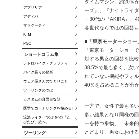
タイムマシン」約20％
アプリリア
ーズ』、『ナイトライダ
アディバ
・30代の『AKIRA』
マラグーティ
各世代ならではの回答も
KTM
■「東京モーターショー
PGO
「東京モーターショーで
ショートコラム集
対する男女の回答を比較
レトロバイク・グラフティ
38.5%で最も多く、次
バイク乗りの勘所
れていない機能やフォル
ウェア屋さんのひとりごと
40％を占めることが分
ツーリングのつぼ
カスタムの真面目な話
一方で、女性で最も多い
医学でコーナリングを極める!
多い結果となり同様の回
流浪ライター“のぶを”の『た
びたび、旅へ』
ーを持つ乗物」「未来的デ
とどまり、男女における
ツーリング