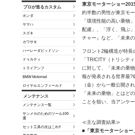
東京モーターショー20
プロが造るカスタム
約半数の男性が東京モー
ホンダ
「環境性能の高い乗物」
ヤマハ
配慮」、「浮く、飛ぶ」
スズキ
チャー』など、「未来の
カワサキ
フロント2輪構造が特長
ハーレーダビッドソン
「TRICITY（トリシ
ドゥカティ
に対して、「未来の乗物
トライアンフ
報が発表される世界最?級
BMW Motorrad
（金）から一般公開され
ロイヤルエンフィールド
「未来の乗物」とはどの
メンテナンス
ことを狙い、当アンケー
メンテナンス一覧
サンメカのためのツール100
選
≪主な調査結果≫
セット工具の次はこれ!!
■「東京モーターショー