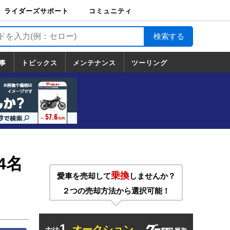
ライダーズサポート
コミュニティ
ライダーズサポート
バイク輸送
バイクガレージライ
バイク車両保険
ロードサービス
バイク試乗
コミュニティ
日記
ツーリング
カスタム
TOP
フ
TOP
事
トピックス
メンテナンス
ツーリング
トピックス
ホンダ
ヤマハ
スズキ
カワサキ
ハーレーダ
BMW
ドゥカティ
トライアン
メンテナンス
基本整備
部位別メンテ
工具の使い方
ツール100選
メンテのうん
一覧
ビッドソン
フ
一覧
ちく
4名
乗換
愛車を売却して
しませんか？
２つの売却方法から選択可能！
1.
オークション