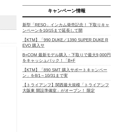
キャンペーン情報
新型「RESO」インカム発売記念！ 下取りキャ
ンペーンを10/15まで延長して開
【KTM】「990 DUKE／1390 SUPER DUKE R
EVO 購入サ
B+COM 最新モデル購入・下取りで最大9,000円
をキャッシュバック！「B+F
【KTM】「890 SMT 購入サポートキャンペー
ン」を8/1～10/31まで実
【トライアンフ】関西最大規模「トライアンフ
大阪東 開設準備室」がオープン！ 限定