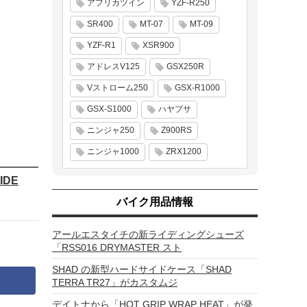
アフリカツイン
YZF-R250
SR400
MT-07
MT-09
YZF-R1
XSR900
アドレスV125
GSX250R
Vストローム250
GSX-R1000
GSX-S1000
ハヤブサ
ニンジャ250
Z900RS
ニンジャ1000
ZRX1200
IDE
バイク用品情報
アールエスタイチの新ライディングシューズ
「RSS016 DRYMASTER スト
SHAD の新型ハードサイドケース「SHAD
TERRA TR27」がカスタムジ
デイトナから「HOT GRIP WRAP HEAT」が発