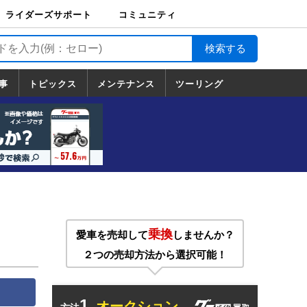
ライダーズサポート
コミュニティ
ライダーズサポート
バイク輸送
バイクガレージライ
バイク車両保険
ロードサービス
バイク試乗
コミュニティ
日記
ツーリング
カスタム
TOP
フ
TOP
事
トピックス
メンテナンス
ツーリング
トピックス
ホンダ
ヤマハ
スズキ
カワサキ
ハーレーダ
BMW
ドゥカティ
トライアン
メンテナンス
基本整備
部位別メンテ
工具の使い方
ツール100選
メンテのうん
一覧
ビッドソン
フ
一覧
ちく
乗換
愛車を売却して
しませんか？
２つの売却方法から選択可能！
1.
オークション