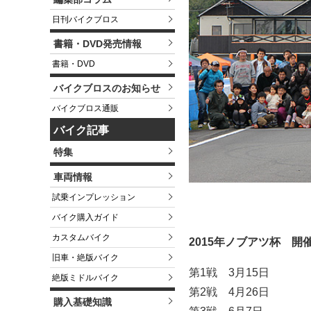
日刊バイクブロス
書籍・DVD発売情報
書籍・DVD
バイクブロスのお知らせ
バイクブロス通販
バイク記事
特集
車両情報
試乗インプレッション
バイク購入ガイド
カスタムバイク
2015年ノブアツ杯 開
旧車・絶版バイク
第1戦 3月15日
絶版ミドルバイク
第2戦 4月26日
購入基礎知識