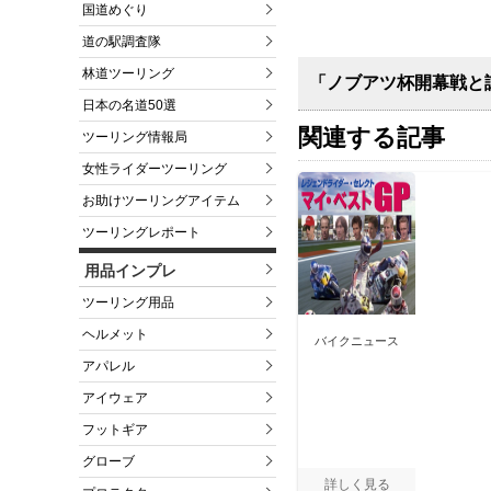
国道めぐり
道の駅調査隊
林道ツーリング
「ノブアツ杯開幕戦と試
日本の名道50選
関連する記事
ツーリング情報局
女性ライダーツーリング
お助けツーリングアイテム
ツーリングレポート
用品インプレ
ツーリング用品
ヘルメット
バイクニュース
アパレル
アイウェア
フットギア
グローブ