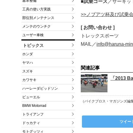
基本整備
■試乗コース
／サーキッ
工具の使い方実践
>>ノブアツ杯及び試乗
部位別メンテナンス
メンテのウンチク
[ お問い合わせ ]
ユーザー車検
トレックスポーツ
MAIL／
info@haruna-min
トピックス
ホンダ
ヤマハ
関連記事
スズキ
「2013 
カワサキ
ハーレーダビッドソン
ビューエル
（バイクブロス・マガジンズ編
BMW Motorrad
トライアンフ
ツイー
ドゥカティ
モトグッツィ