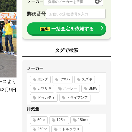
メーカー
郵便番号
一括査定を依頼する
無料
タグで検索
メーカー
ホンダ
ヤマハ
スズキ
ースより
カワサキ
ハーレー
BMW
年2月9日
ドゥカティ
トライアンフ
排気量
50cc
125cc
150cc
250cc
ミドルクラス