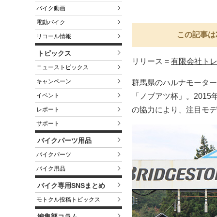
バイク動画
電動バイク
この記事は
リコール情報
トピックス
リリース =
有限会社ト
ニューストピックス
キャンペーン
群馬県のハルナモーター
イベント
「ノブアツ杯」。201
の協力により、注目モデ
レポート
サポート
バイクパーツ用品
バイクパーツ
バイク用品
バイク専用SNSまとめ
モトクル投稿トピックス
編集部コラム