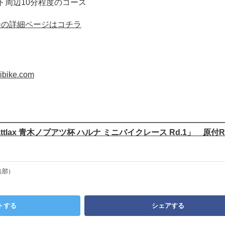
ト周辺10分程度のコース
会の詳細ページはコチラ
ibike.com
Battlax 青木ノブアツ杯 ハルナ ミニバイクレース Rd.1」 原付R
集部）
トする
シェアする