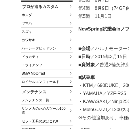
第3戦 6月7日
プロが造るカスタム
第4戦 8月9日（74GP
ホンダ
第5戦 11月1日
ヤマハ
NewSpring試乗会in
スズキ
カワサキ
■会場
／ハルナモーター
ハーレーダビッドソン
■日時
／2015年3月15日
ドゥカティ
■資対象
／普通2輪免許
トライアンフ
BMW Motorrad
■試乗車
ロイヤルエンフィールド
・KTM／690DUKE、20
メンテナンス
・YAMAHA／YZF-R25
メンテナンス一覧
・KAWASAKI／Ninja25
サンメカのためのツール100
・MotoGUZZI／1200
選
※その他追加あり。車種
セット工具の次はこれ!!