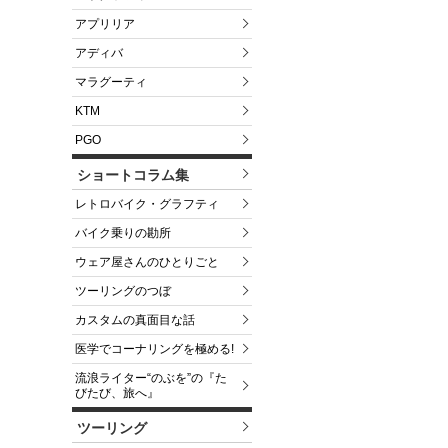
アプリリア
アディバ
マラグーティ
KTM
PGO
ショートコラム集
レトロバイク・グラフティ
バイク乗りの勘所
ウェア屋さんのひとりごと
ツーリングのつぼ
カスタムの真面目な話
医学でコーナリングを極める!
流浪ライター“のぶを”の『た
びたび、旅へ』
ツーリング