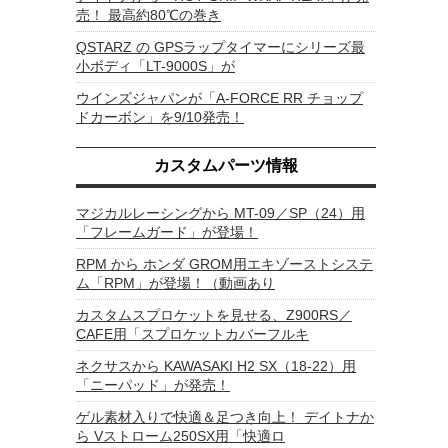
売！ 最高約80℃の巻き
QSTARZ の GPSラップタイマーにシリーズ最
小ボディ「LT-9000S」が
ウインズジャパンが「A-FORCE RR チョップ
ドカーボン」を9/10発売！
カスタムパーツ情報
マジカルレーシングから MT-09／SP（24）用
「フレームガード」が登場！
RPM から ホンダ GROM用エキゾーストシステ
ム「RPM」が登場！（動画あり
カスタムスプロケットを見せる、Z900RS／
CAFE用「スプロケットカバーフルキ
ネクサスから KAWASAKI H2 SX（18-22）用
「ニーパッド」が発売！
ゲル素材入りで快適＆足つき向上！ デイトナか
ら Vストローム250SX用「快適ロ