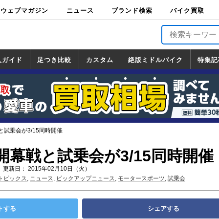
ウェブマガジン
ニュース
ブランド検索
バイク買取
バイクブロス・
原付＆ミニバイ
スポーツ＆ネイ
アメリカン＆ツ
ビッグスクータ
オフロード
バージンハーレ
バージンBMW
バージンドゥカ
バージントライ
ニュース
車両情報
イベント
キャンペ
トピック
バイク用
バイクパ
書籍・
サポート
お知らせ
ブランドを検
ブランドボイ
バイク買取
マガジンズ
ク
キッド
アラー
ー
ー
ティ
アンフ
TOP
ーン
ス
品
ーツ
DVD
索
ス
入ガイド
足つき比較
カスタム
絶版ミドルバイク
特集記
入ガイド
ンダ
マハ
ズキ
ワサキ
カスタム
ホンダ
ヤマハ
スズキ
カワサキ
道の駅調査隊
ツーリング情報局
日本の道50選
国道めぐり
林道ツーリング
絶版ミドルバイク
ホンダ
ヤマハ
スズキ
カワサキ
覧
一覧
一覧
試乗会が3/15同時開催
幕戦と試乗会が3/15同時開催
 更新日： 2015年02月10日（火）
トピックス
,
ニュース
,
ピックアップニュース
,
モータースポーツ
,
試乗会
トする
シェアする