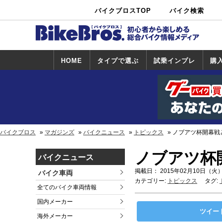
バイクブロスTOP
バイク検索
中古バイ
カタログ検
ショップ検
ク・新車検
索
索
索
HOME
タイプで選ぶ
試乗インプレ
購
スポーツ＆ネ
原付＆ミニバ
アメリカン＆
ビッグスクー
オフロード
試乗インプレ
ホンダ
ヤマハ
スズキ
カワサキ
ハーレー
BMW
トライアンフ
ドゥカティ
購
ホ
ヤ
ス
カ
イキッド
イク
クルーザー
ター
一覧
一
バイクブロス
マガジンズ
バイクニュース
トピックス
ノブアツ杯開幕戦と
ノブアツ杯開
バイクニュース
掲載日： 2015年02月10日（火）
バイク車両
カテゴリー:
トピックス
タグ:
全てのバイク車両情報
国内メーカー
ツイー
海外メーカー