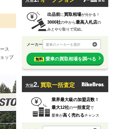
方法
出品前
買取相場
に
が分かる！
3000社
最高入札店
の中から
の
みとやり取りで完結。
メーカー
愛車のメーカーを選択
ース
ショップ
愛車の買取相場を調べる
無料
2.
買取一括査定
方法
業界最大級の加盟店数！
最大12社
一括査定
の
で
高く売れる
愛車が
チャンス