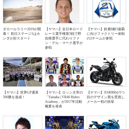
ダカールラリー2019が開
【ヤマハ】全日本ロード
【ヤマハ】鈴鹿8耐3連覇
幕！ 初日ステージ1はホ
レース選手権第5戦で野
に向けファクトリー体制
ンダが好スタート
佐根選手に代わりファ
の2チームが参戦
ン・デル・マーク選手が
参戦
【ヤマハ】世界GP通算
【ヤマハ】ロッシ主宰の
【ヤマハ】XSR900が5つ
500勝を達成！
「Yamaha | VR46 Riders
目のデザイン賞を受賞し
Academy」が2017年活動
メーカー初の快挙
概要を発表