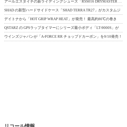
アールエスタイチの新ライディングシューズ「RSS016 DRYMASTER スト
SHAD の新型ハードサイドケース「SHAD TERRA TR27」がカスタムジ
デイトナから「HOT GRIP WRAP HEAT」が発売！ 最高約80℃の巻き
QSTARZ の GPSラップタイマーにシリーズ最小ボディ「LT-9000S」が
ウインズジャパンが「A-FORCE RR チョップドカーボン」を9/10発売！
リコール情報