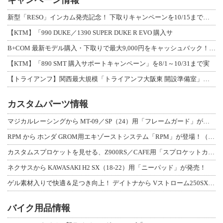
キャンペーン情報
新型「RESO」インカム発売記念！ 下取りキャンペーンを10/15まで延長して開
【KTM】「990 DUKE／1390 SUPER DUKE R EVO 購入サ
B+COM 最新モデル購入・下取りで最大9,000円をキャッシュバック！「B+F
【KTM】「890 SMT 購入サポートキャンペーン」を8/1～10/31まで実
【トライアンフ】関西最大規模「トライアンフ大阪東 開設準備室」がオープン！ 限定
カスタムパーツ情報
マジカルレーシングから MT-09／SP（24）用「フレームガード」が登場！
RPM から ホンダ GROM用エキゾーストシステム「RPM」が登場！（動画あり
カスタムスプロケットを見せる、Z900RS／CAFE用「スプロケットカバーフルキ
ネクサスから KAWASAKI H2 SX（18-22）用「ニーパッド」が発売！
ゲル素材入りで快適＆足つき向上！ デイトナから Vストローム250SX用「快適ロ
バイク用品情報