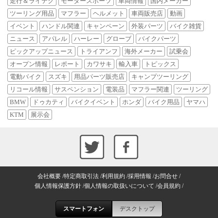
走行＆ライテク
モータースポーツ
車両情報
国内メーカー
ツーリング用品
マフラー
ヘルメット
車両販売店
動画
イベント
ハンドル関連
キャンペーン
外装パーツ
バイク雑貨
ニュース
アパレル
ハーレー
グローブ
バイクパーツ
ピックアップニュース
トライアンフ
海外メーカー
試乗会
オープン情報
レポート
カワサキ
輸入車
トピックス
電動バイク
スズキ
用品パーツ販売店
キャンプツーリング
リコール情報
サスペンション
電装品
マフラー関連
ツーリング
BMW
ドゥカティ
バイクイベント
ホンダ
バイク用品
ヤマハ
KTM
展示会
会社概要
特定商取引法
利用規約
採用情報
お問合せ
個人情報保護方針
個人情報の取扱いについて
会員規約
スマートフォン
デスクトップ