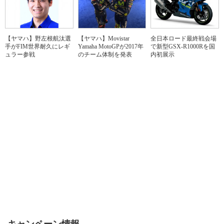
【ヤマハ】野左根航汰選
【ヤマハ】Movistar
全日本ロード最終戦会場
手がFIM世界耐久にレギ
Yamaha MotoGPが2017年
で新型GSX-R1000Rを国
ュラー参戦
のチーム体制を発表
内初展示