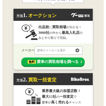
1.
オークション
方法
出品前
買取相場
に
が分かる！
3000社
最高入札店
の中から
の
みとやり取りで完結。
メーカー
愛車のメーカーを選択
愛車の買取相場を調べる
無料
2.
買取一括査定
方法
業界最大級の加盟店数！
最大12社
一括査定
の
で
高く売れる
愛車が
チャンス