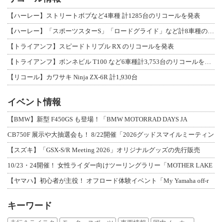
【ハーレー】ストリートボブなど4車種 計1285台のリコールを発表
【ハーレー】「スポーツスターS」「ロードグライド」など計8車種のリコールを発表
【トライアンフ】スピードトリプル RX のリコールを発表
【トライアンフ】ボンネビル T100 など6車種計3,753台のリコールを発表
【リコール】カワサキ Ninja ZX-6R 計1,930台
イベント情報
【BMW】新型 F450GS も登場！「BMW MOTORRAD DAYS JA
CB750F 展示や大抽選会も！ 8/22開催「2026グッドスマイルミーティン
【スズキ】「GSX-S/R Meeting 2026」オリジナルグッズの先行販売
10/23・24開催！ 女性ライダー向けツーリングラリー「MOTHER LAKE
【ヤマハ】初心者が主役！ オフロード体験イベント「My Yamaha off-r
キーワード