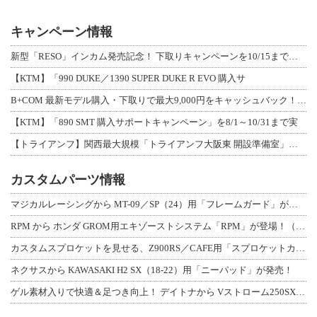
キャンペーン情報
新型「RESO」インカム発売記念！ 下取りキャンペーンを10/15まで延長して開
【KTM】「990 DUKE／1390 SUPER DUKE R EVO 購入サ
B+COM 最新モデル購入・下取りで最大9,000円をキャッシュバック！「B+F
【KTM】「890 SMT 購入サポートキャンペーン」を8/1～10/31まで実
【トライアンフ】関西最大規模「トライアンフ大阪東 開設準備室」がオープン！ 限定
カスタムパーツ情報
マジカルレーシングから MT-09／SP（24）用「フレームガード」が登場！
RPM から ホンダ GROM用エキゾーストシステム「RPM」が登場！（動画あり
カスタムスプロケットを見せる、Z900RS／CAFE用「スプロケットカバーフルキ
ネクサスから KAWASAKI H2 SX（18-22）用「ニーパッド」が発売！
ゲル素材入りで快適＆足つき向上！ デイトナから Vストローム250SX用「快適ロ