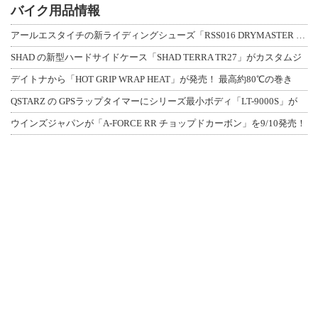
バイク用品情報
アールエスタイチの新ライディングシューズ「RSS016 DRYMASTER スト
SHAD の新型ハードサイドケース「SHAD TERRA TR27」がカスタムジ
デイトナから「HOT GRIP WRAP HEAT」が発売！ 最高約80℃の巻き
QSTARZ の GPSラップタイマーにシリーズ最小ボディ「LT-9000S」が
ウインズジャパンが「A-FORCE RR チョップドカーボン」を9/10発売！