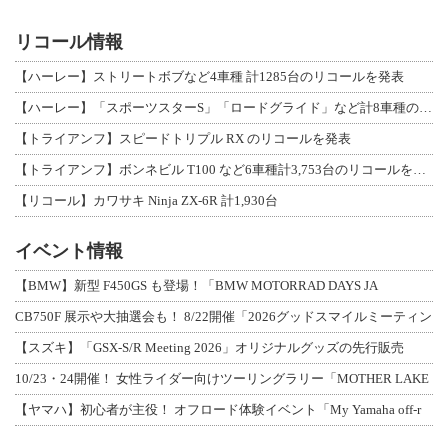
リコール情報
【ハーレー】ストリートボブなど4車種 計1285台のリコールを発表
【ハーレー】「スポーツスターS」「ロードグライド」など計8車種のリコールを発表
【トライアンフ】スピードトリプル RX のリコールを発表
【トライアンフ】ボンネビル T100 など6車種計3,753台のリコールを発表
【リコール】カワサキ Ninja ZX-6R 計1,930台
イベント情報
【BMW】新型 F450GS も登場！「BMW MOTORRAD DAYS JA
CB750F 展示や大抽選会も！ 8/22開催「2026グッドスマイルミーティン
【スズキ】「GSX-S/R Meeting 2026」オリジナルグッズの先行販売
10/23・24開催！ 女性ライダー向けツーリングラリー「MOTHER LAKE
【ヤマハ】初心者が主役！ オフロード体験イベント「My Yamaha off-r