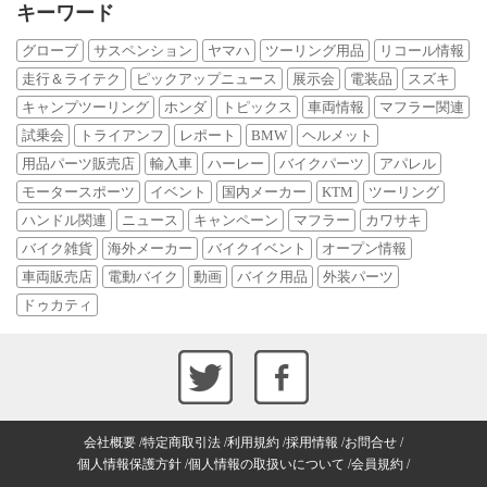
キーワード
グローブ
サスペンション
ヤマハ
ツーリング用品
リコール情報
走行＆ライテク
ピックアップニュース
展示会
電装品
スズキ
キャンプツーリング
ホンダ
トピックス
車両情報
マフラー関連
試乗会
トライアンフ
レポート
BMW
ヘルメット
用品パーツ販売店
輸入車
ハーレー
バイクパーツ
アパレル
モータースポーツ
イベント
国内メーカー
KTM
ツーリング
ハンドル関連
ニュース
キャンペーン
マフラー
カワサキ
バイク雑貨
海外メーカー
バイクイベント
オープン情報
車両販売店
電動バイク
動画
バイク用品
外装パーツ
ドゥカティ
会社概要
特定商取引法
利用規約
採用情報
お問合せ
個人情報保護方針
個人情報の取扱いについて
会員規約