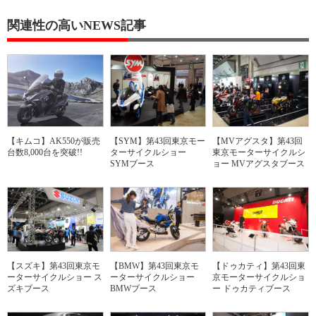
関連性の高いNEWS記事
【キムコ】AK550が販売
【SYM】第43回東京モー
【MVアグスタ】第43回
台数8,000台を突破!!
ターサイクルショー
東京モーターサイクルシ
SYMブース
ョー MVアグスタブース
【スズキ】第43回東京モ
【BMW】第43回東京モ
【ドゥカティ】第43回東
ーターサイクルショー ス
ーターサイクルショー
京モーターサイクルショ
ズキブース
BMWブース
ー ドゥカティブース