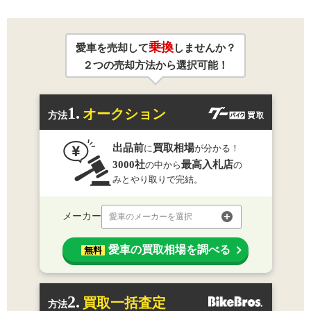
乗換
愛車を売却して
しませんか？
２つの売却方法から選択可能！
1.
オークション
方法
出品前
買取相場
に
が分かる！
3000社
最高入札店
の中から
の
みとやり取りで完結。
メーカー
愛車のメーカーを選択
愛車の買取相場を調べる
無料
2.
買取一括査定
方法