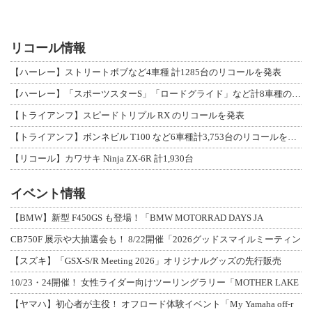
リコール情報
【ハーレー】ストリートボブなど4車種 計1285台のリコールを発表
【ハーレー】「スポーツスターS」「ロードグライド」など計8車種のリコールを発表
【トライアンフ】スピードトリプル RX のリコールを発表
【トライアンフ】ボンネビル T100 など6車種計3,753台のリコールを発表
【リコール】カワサキ Ninja ZX-6R 計1,930台
イベント情報
【BMW】新型 F450GS も登場！「BMW MOTORRAD DAYS JA
CB750F 展示や大抽選会も！ 8/22開催「2026グッドスマイルミーティン
【スズキ】「GSX-S/R Meeting 2026」オリジナルグッズの先行販売
10/23・24開催！ 女性ライダー向けツーリングラリー「MOTHER LAKE
【ヤマハ】初心者が主役！ オフロード体験イベント「My Yamaha off-r