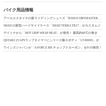
バイク用品情報
アールエスタイチの新ライディングシューズ「RSS016 DRYMASTER スト
SHAD の新型ハードサイドケース「SHAD TERRA TR27」がカスタムジ
デイトナから「HOT GRIP WRAP HEAT」が発売！ 最高約80℃の巻き
QSTARZ の GPSラップタイマーにシリーズ最小ボディ「LT-9000S」が
ウインズジャパンが「A-FORCE RR チョップドカーボン」を9/10発売！