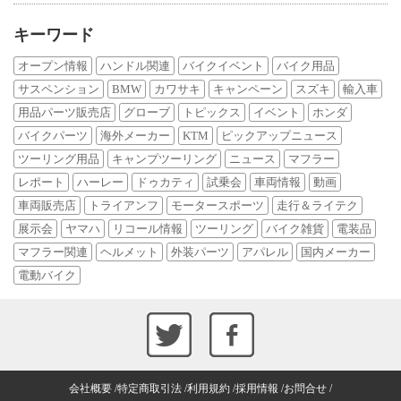
キーワード
オープン情報
ハンドル関連
バイクイベント
バイク用品
サスペンション
BMW
カワサキ
キャンペーン
スズキ
輸入車
用品パーツ販売店
グローブ
トピックス
イベント
ホンダ
バイクパーツ
海外メーカー
KTM
ピックアップニュース
ツーリング用品
キャンプツーリング
ニュース
マフラー
レポート
ハーレー
ドゥカティ
試乗会
車両情報
動画
車両販売店
トライアンフ
モータースポーツ
走行＆ライテク
展示会
ヤマハ
リコール情報
ツーリング
バイク雑貨
電装品
マフラー関連
ヘルメット
外装パーツ
アパレル
国内メーカー
電動バイク
会社概要
特定商取引法
利用規約
採用情報
お問合せ