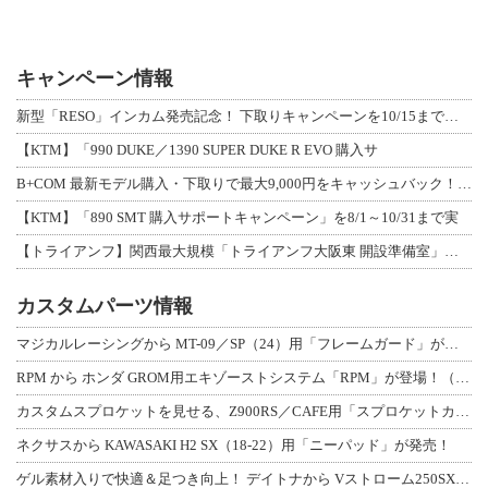
キャンペーン情報
新型「RESO」インカム発売記念！ 下取りキャンペーンを10/15まで延長して開
【KTM】「990 DUKE／1390 SUPER DUKE R EVO 購入サ
B+COM 最新モデル購入・下取りで最大9,000円をキャッシュバック！「B+F
【KTM】「890 SMT 購入サポートキャンペーン」を8/1～10/31まで実
【トライアンフ】関西最大規模「トライアンフ大阪東 開設準備室」がオープン！ 限定
カスタムパーツ情報
マジカルレーシングから MT-09／SP（24）用「フレームガード」が登場！
RPM から ホンダ GROM用エキゾーストシステム「RPM」が登場！（動画あり
カスタムスプロケットを見せる、Z900RS／CAFE用「スプロケットカバーフルキ
ネクサスから KAWASAKI H2 SX（18-22）用「ニーパッド」が発売！
ゲル素材入りで快適＆足つき向上！ デイトナから Vストローム250SX用「快適ロ