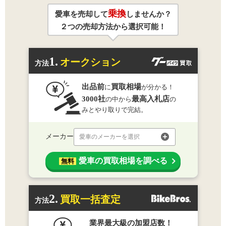
乗換
愛車を売却して
しませんか？
２つの売却方法から選択可能！
1.
オークション
方法
出品前
買取相場
に
が分かる！
3000社
最高入札店
の中から
の
みとやり取りで完結。
メーカー
愛車のメーカーを選択
愛車の買取相場を調べる
無料
2.
買取一括査定
方法
業界最大級の加盟店数！