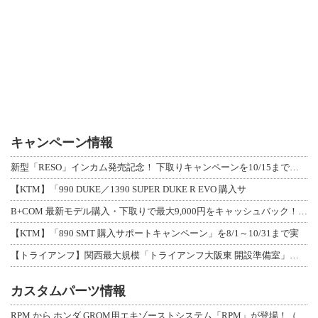
キャンペーン情報
新型「RESO」インカム発売記念！ 下取りキャンペーンを10/15まで延長して開
【KTM】「990 DUKE／1390 SUPER DUKE R EVO 購入サ
B+COM 最新モデル購入・下取りで最大9,000円をキャッシュバック！「B+F
【KTM】「890 SMT 購入サポートキャンペーン」を8/1～10/31まで実
【トライアンフ】関西最大規模「トライアンフ大阪東 開設準備室」がオープン！ 限定
カスタムパーツ情報
RPM から ホンダ GROM用エキゾーストシステム「RPM」が登場！（動画あり