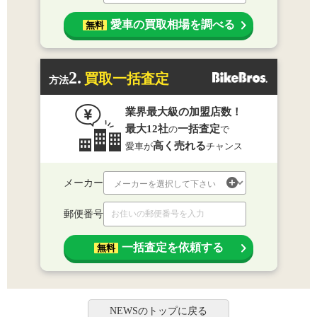
愛車の買取相場を調べる
無料
2.
買取一括査定
方法
業界最大級の加盟店数！
最大12社
一括査定
の
で
高く売れる
愛車が
チャンス
メーカー
郵便番号
一括査定を依頼する
無料
NEWSのトップに戻る