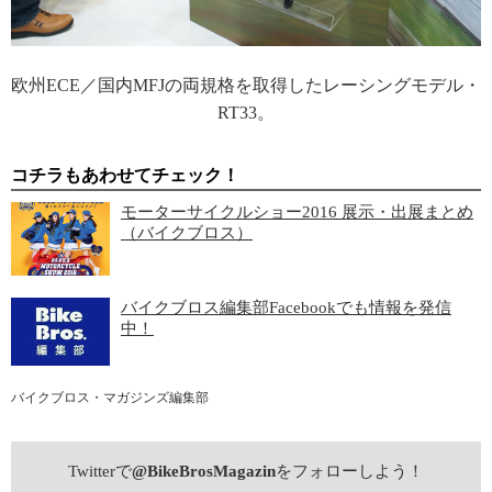
欧州ECE／国内MFJの両規格を取得したレーシングモデル・
RT33。
コチラもあわせてチェック！
モーターサイクルショー2016 展示・出展まとめ
（バイクブロス）
バイクブロス編集部Facebookでも情報を発信
中！
バイクブロス・マガジンズ編集部
Twitterで
@BikeBrosMagazin
をフォローしよう！