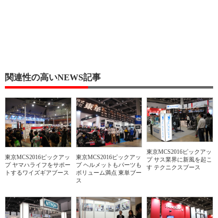
関連性の高いNEWS記事
東京MCS2016ピックアッ
東京MCS2016ピックアッ
東京MCS2016ピックアッ
プ サス業界に新風を起こ
プ ヤマハライフをサポー
プ ヘルメットもパーツも
す テクニクスブース
トするワイズギアブース
ボリューム満点 東単ブー
ス