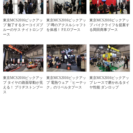
東京MCS2016ピックアッ
東京MCS2016ピックアッ
東京MCS2016ピックアッ
プ 魅了するターコイズブ
プ 噂のアクスルシャフト
プ バイクライフを提案す
ルーのサス ナイトロンブ
を体感！ P.E.Oブース
る岡田商事ブース
ース
東京MCS2016ピックアッ
東京MCS2016ピックアッ
東京MCS2016ピックアッ
プ タイヤの路面挙動が見
プ レースで磨かれるタイ
プ 電熱ウェア「ヒーテッ
える！ ブリヂストンブー
ヤ性能 ダンロップ
ク」のリベルタブース
ス