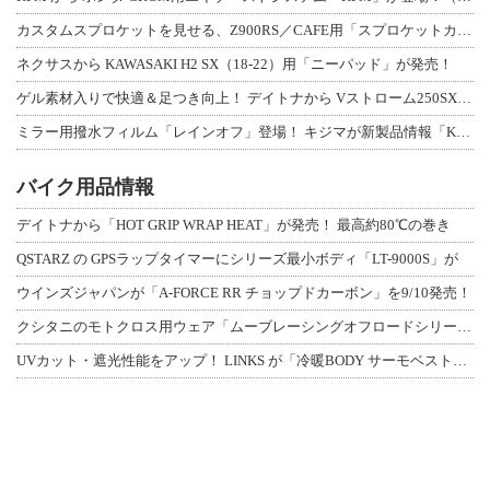
カスタムスプロケットを見せる、Z900RS／CAFE用「スプロケットカバーフルキ
ネクサスから KAWASAKI H2 SX（18-22）用「ニーパッド」が発売！
ゲル素材入りで快適＆足つき向上！ デイトナから Vストローム250SX用「快適ロ
ミラー用撥水フィルム「レインオフ」登場！ キジマが新製品情報「KIJIMA NE
バイク用品情報
デイトナから「HOT GRIP WRAP HEAT」が発売！ 最高約80℃の巻き
QSTARZ の GPSラップタイマーにシリーズ最小ボディ「LT-9000S」が
ウインズジャパンが「A-FORCE RR チョップドカーボン」を9/10発売！
クシタニのモトクロス用ウェア「ムーブレーシングオフロードシリーズ」3アイテムが登
UVカット・遮光性能をアップ！ LINKS が「冷暖BODY サーモベスト」改良