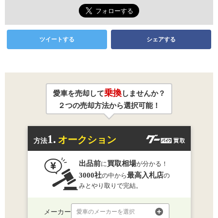
ツイートする
シェアする
乗換
愛車を売却して
しませんか？
２つの売却方法から選択可能！
1.
オークション
方法
出品前
買取相場
に
が分かる！
3000社
最高入札店
の中から
の
みとやり取りで完結。
メーカー
愛車のメーカーを選択