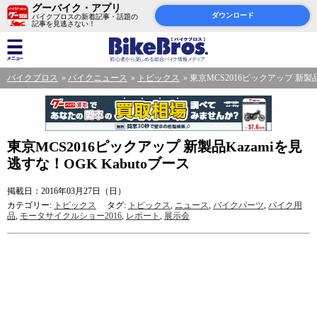
グーバイク・アプリ
ダウンロード
バイクブロスの新着記事・話題の
記事を見逃さない！
バイクブロス
バイクニュース
トピックス
東京MCS2016ピックアップ 新製品K
東京MCS2016ピックアップ 新製品Kazamiを見
逃すな！OGK Kabutoブース
掲載日：2016年03月27日（日）
カテゴリー:
トピックス
タグ:
トピックス
,
ニュース
,
バイクパーツ
,
バイク用
品
,
モータサイクルショー2016
,
レポート
,
展示会