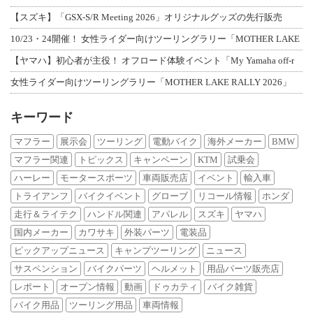
【スズキ】「GSX-S/R Meeting 2026」オリジナルグッズの先行販売
10/23・24開催！ 女性ライダー向けツーリングラリー「MOTHER LAKE
【ヤマハ】初心者が主役！ オフロード体験イベント「My Yamaha off-r
女性ライダー向けツーリングラリー「MOTHER LAKE RALLY 2026」
キーワード
マフラー
展示会
ツーリング
電動バイク
海外メーカー
BMW
マフラー関連
トピックス
キャンペーン
KTM
試乗会
ハーレー
モータースポーツ
車両販売店
イベント
輸入車
トライアンフ
バイクイベント
グローブ
リコール情報
ホンダ
走行＆ライテク
ハンドル関連
アパレル
スズキ
ヤマハ
国内メーカー
カワサキ
外装パーツ
電装品
ピックアップニュース
キャンプツーリング
ニュース
サスペンション
バイクパーツ
ヘルメット
用品パーツ販売店
レポート
オープン情報
動画
ドゥカティ
バイク雑貨
バイク用品
ツーリング用品
車両情報