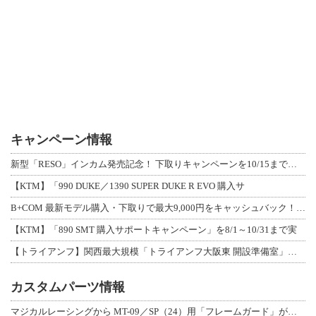
キャンペーン情報
新型「RESO」インカム発売記念！ 下取りキャンペーンを10/15まで延長して開
【KTM】「990 DUKE／1390 SUPER DUKE R EVO 購入サ
B+COM 最新モデル購入・下取りで最大9,000円をキャッシュバック！「B+F
【KTM】「890 SMT 購入サポートキャンペーン」を8/1～10/31まで実
【トライアンフ】関西最大規模「トライアンフ大阪東 開設準備室」がオープン！ 限定
カスタムパーツ情報
マジカルレーシングから MT-09／SP（24）用「フレームガード」が登場！