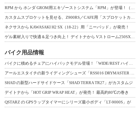
RPM から ホンダ GROM用エキゾーストシステム「RPM」が登場！（動画あり
カスタムスプロケットを見せる、Z900RS／CAFE用「スプロケットカバーフルキ
ネクサスから KAWASAKI H2 SX（18-22）用「ニーパッド」が発売！
ゲル素材入りで快適＆足つき向上！ デイトナから Vストローム250SX用「快適ロ
バイク用品情報
バイクに積めるチェアにハイバックモデル登場！「WIDE/REST ハイバックチェ
アールエスタイチの新ライディングシューズ「RSS016 DRYMASTER スト
SHAD の新型ハードサイドケース「SHAD TERRA TR27」がカスタムジ
デイトナから「HOT GRIP WRAP HEAT」が発売！ 最高約80℃の巻き
QSTARZ の GPSラップタイマーにシリーズ最小ボディ「LT-9000S」が