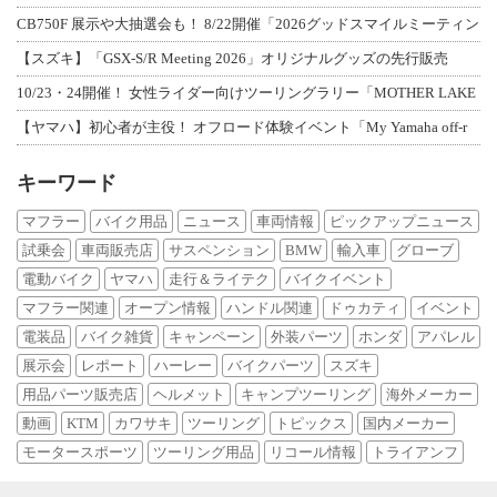
CB750F 展示や大抽選会も！ 8/22開催「2026グッドスマイルミーティン
【スズキ】「GSX-S/R Meeting 2026」オリジナルグッズの先行販売
10/23・24開催！ 女性ライダー向けツーリングラリー「MOTHER LAKE
【ヤマハ】初心者が主役！ オフロード体験イベント「My Yamaha off-r
キーワード
マフラー
バイク用品
ニュース
車両情報
ピックアップニュース
試乗会
車両販売店
サスペンション
BMW
輸入車
グローブ
電動バイク
ヤマハ
走行＆ライテク
バイクイベント
マフラー関連
オープン情報
ハンドル関連
ドゥカティ
イベント
電装品
バイク雑貨
キャンペーン
外装パーツ
ホンダ
アパレル
展示会
レポート
ハーレー
バイクパーツ
スズキ
用品パーツ販売店
ヘルメット
キャンプツーリング
海外メーカー
動画
KTM
カワサキ
ツーリング
トピックス
国内メーカー
モータースポーツ
ツーリング用品
リコール情報
トライアンフ