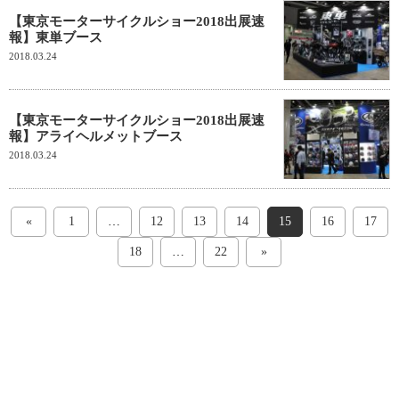
【東京モーターサイクルショー2018出展速
報】東単ブース
2018.03.24
【東京モーターサイクルショー2018出展速
報】アライヘルメットブース
2018.03.24
«
1
…
12
13
14
15
16
17
18
…
22
»