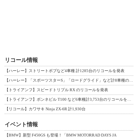
リコール情報
【ハーレー】ストリートボブなど4車種 計1285台のリコールを発表
【ハーレー】「スポーツスターS」「ロードグライド」など計8車種のリコールを発表
【トライアンフ】スピードトリプル RX のリコールを発表
【トライアンフ】ボンネビル T100 など6車種計3,753台のリコールを発表
【リコール】カワサキ Ninja ZX-6R 計1,930台
イベント情報
【BMW】新型 F450GS も登場！「BMW MOTORRAD DAYS JA