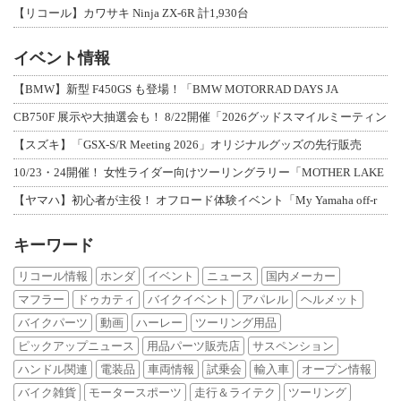
【リコール】カワサキ Ninja ZX-6R 計1,930台
イベント情報
【BMW】新型 F450GS も登場！「BMW MOTORRAD DAYS JA
CB750F 展示や大抽選会も！ 8/22開催「2026グッドスマイルミーティン
【スズキ】「GSX-S/R Meeting 2026」オリジナルグッズの先行販売
10/23・24開催！ 女性ライダー向けツーリングラリー「MOTHER LAKE
【ヤマハ】初心者が主役！ オフロード体験イベント「My Yamaha off-r
キーワード
リコール情報
ホンダ
イベント
ニュース
国内メーカー
マフラー
ドゥカティ
バイクイベント
アパレル
ヘルメット
バイクパーツ
動画
ハーレー
ツーリング用品
ピックアップニュース
用品パーツ販売店
サスペンション
ハンドル関連
電装品
車両情報
試乗会
輸入車
オープン情報
バイク雑貨
モータースポーツ
走行＆ライテク
ツーリング