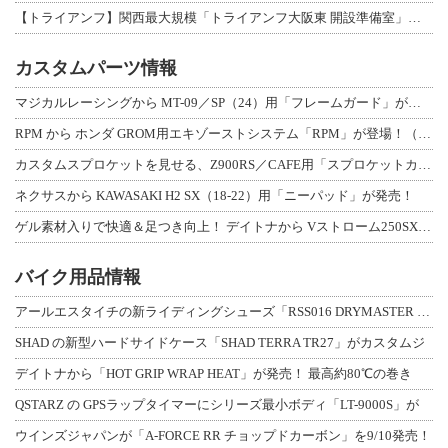
【トライアンフ】関西最大規模「トライアンフ大阪東 開設準備室」がオープン！ 限定
カスタムパーツ情報
マジカルレーシングから MT-09／SP（24）用「フレームガード」が登場！
RPM から ホンダ GROM用エキゾーストシステム「RPM」が登場！（動画あり
カスタムスプロケットを見せる、Z900RS／CAFE用「スプロケットカバーフルキ
ネクサスから KAWASAKI H2 SX（18-22）用「ニーパッド」が発売！
ゲル素材入りで快適＆足つき向上！ デイトナから Vストローム250SX用「快適ロ
バイク用品情報
アールエスタイチの新ライディングシューズ「RSS016 DRYMASTER スト
SHAD の新型ハードサイドケース「SHAD TERRA TR27」がカスタムジ
デイトナから「HOT GRIP WRAP HEAT」が発売！ 最高約80℃の巻き
QSTARZ の GPSラップタイマーにシリーズ最小ボディ「LT-9000S」が
ウインズジャパンが「A-FORCE RR チョップドカーボン」を9/10発売！