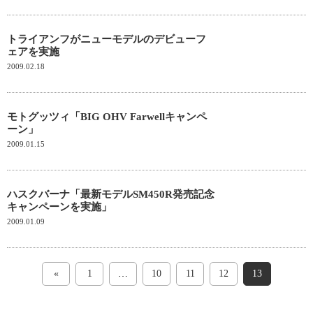
トライアンフがニューモデルのデビューフ
ェアを実施
2009.02.18
モトグッツィ「BIG OHV Farwellキャンペ
ーン」
2009.01.15
ハスクバーナ「最新モデルSM450R発売記念
キャンペーンを実施」
2009.01.09
«
1
…
10
11
12
13