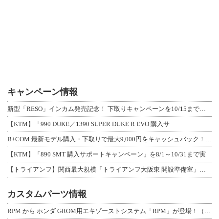
キャンペーン情報
新型「RESO」インカム発売記念！ 下取りキャンペーンを10/15まで延長して開
【KTM】「990 DUKE／1390 SUPER DUKE R EVO 購入サ
B+COM 最新モデル購入・下取りで最大9,000円をキャッシュバック！「B+F
【KTM】「890 SMT 購入サポートキャンペーン」を8/1～10/31まで実
【トライアンフ】関西最大規模「トライアンフ大阪東 開設準備室」がオープン！ 限定
カスタムパーツ情報
RPM から ホンダ GROM用エキゾーストシステム「RPM」が登場！（動画あり