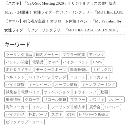
【スズキ】「GSX-S/R Meeting 2026」オリジナルグッズの先行販売
10/23・24開催！ 女性ライダー向けツーリングラリー「MOTHER LAKE
【ヤマハ】初心者が主役！ オフロード体験イベント「My Yamaha off-r
女性ライダー向けツーリングラリー「MOTHER LAKE RALLY 2026」
キーワード
ツーリング用品
国内メーカー
マフラー関連
アパレル
ハンドル関連
電装品
ヤマハ
バイクイベント
BMW
走行＆ライテク
モータースポーツ
車両販売店
トピックス
ヘルメット
バイクパーツ
ホンダ
ニュース
ドゥカティ
バイク雑貨
キャンペーン
オープン情報
キャンプツーリング
試乗会
電動バイク
サスペンション
トライアンフ
動画
車両情報
グローブ
リコール情報
マフラー
カワサキ
レポート
海外メーカー
イベント
ツーリング
輸入車
展示会
ハーレー
バイク用品
外装パーツ
スズキ
KTM
用品パーツ販売店
ピックアップニュース