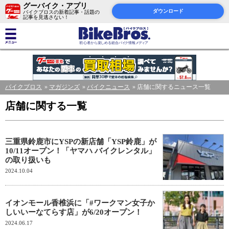
グーバイク・アプリ
ダウンロード
バイクブロスの新着記事・話題の
記事を見逃さない！
バイクブロス
マガジンズ
バイクニュース
店舗に関するニュース一覧
店舗に関する一覧
三重県鈴鹿市にYSPの新店舗「YSP鈴鹿」が
10/11オープン！「ヤマハ バイクレンタル」
の取り扱いも
2024.10.04
イオンモール香椎浜に「#ワークマン女子か
しいいーなてらす店」が6/20オープン！
2024.06.17