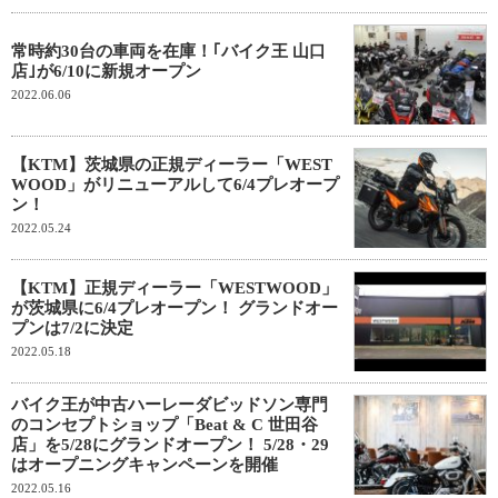
常時約30台の車両を在庫！｢バイク王 山口
店｣が6/10に新規オープン
2022.06.06
【KTM】茨城県の正規ディーラー「WEST
WOOD」がリニューアルして6/4プレオープ
ン！
2022.05.24
【KTM】正規ディーラー「WESTWOOD」
が茨城県に6/4プレオープン！ グランドオー
プンは7/2に決定
2022.05.18
バイク王が中古ハーレーダビッドソン専門
のコンセプトショップ「Beat & C 世田谷
店」を5/28にグランドオープン！ 5/28・29
はオープニングキャンペーンを開催
2022.05.16