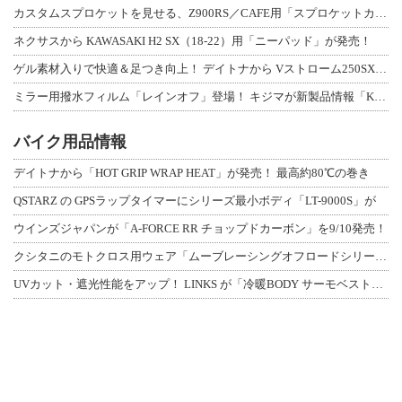
カスタムスプロケットを見せる、Z900RS／CAFE用「スプロケットカバーフルキ
ネクサスから KAWASAKI H2 SX（18-22）用「ニーパッド」が発売！
ゲル素材入りで快適＆足つき向上！ デイトナから Vストローム250SX用「快適ロ
ミラー用撥水フィルム「レインオフ」登場！ キジマが新製品情報「KIJIMA NE
バイク用品情報
デイトナから「HOT GRIP WRAP HEAT」が発売！ 最高約80℃の巻き
QSTARZ の GPSラップタイマーにシリーズ最小ボディ「LT-9000S」が
ウインズジャパンが「A-FORCE RR チョップドカーボン」を9/10発売！
クシタニのモトクロス用ウェア「ムーブレーシングオフロードシリーズ」3アイテムが登
UVカット・遮光性能をアップ！ LINKS が「冷暖BODY サーモベスト」改良