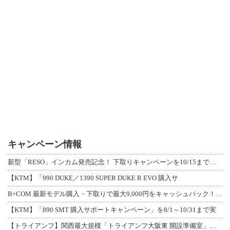
キャンペーン情報
新型「RESO」インカム発売記念！ 下取りキャンペーンを10/15まで延長して開
【KTM】「990 DUKE／1390 SUPER DUKE R EVO 購入サ
B+COM 最新モデル購入・下取りで最大9,000円をキャッシュバック！「B+F
【KTM】「890 SMT 購入サポートキャンペーン」を8/1～10/31まで実
【トライアンフ】関西最大規模「トライアンフ大阪東 開設準備室」がオープン！ 限定