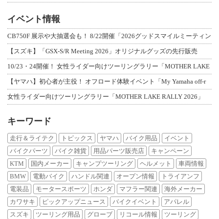
イベント情報
CB750F 展示や大抽選会も！ 8/22開催「2026グッドスマイルミーティン
【スズキ】「GSX-S/R Meeting 2026」オリジナルグッズの先行販売
10/23・24開催！ 女性ライダー向けツーリングラリー「MOTHER LAKE
【ヤマハ】初心者が主役！ オフロード体験イベント「My Yamaha off-r
女性ライダー向けツーリングラリー「MOTHER LAKE RALLY 2026」
キーワード
走行＆ライテク
トピックス
ヤマハ
バイク用品
イベント
バイクパーツ
バイク雑貨
用品パーツ販売店
キャンペーン
KTM
国内メーカー
キャンプツーリング
ヘルメット
車両情報
BMW
電動バイク
ハンドル関連
オープン情報
トライアンフ
電装品
モータースポーツ
ホンダ
マフラー関連
海外メーカー
カワサキ
ピックアップニュース
バイクイベント
アパレル
スズキ
ツーリング用品
グローブ
リコール情報
ツーリング