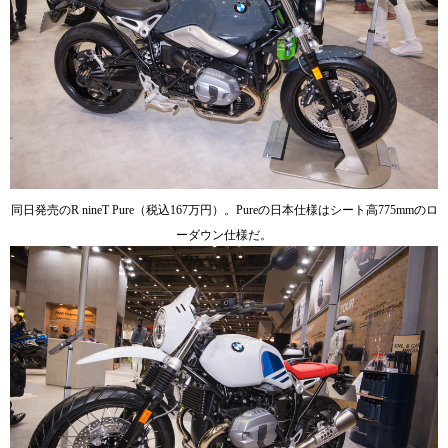
同日発売のR nineT Pure（税込167万円）。Pureの日本仕様はシート高775mmのロ
ーダウン仕様だ。