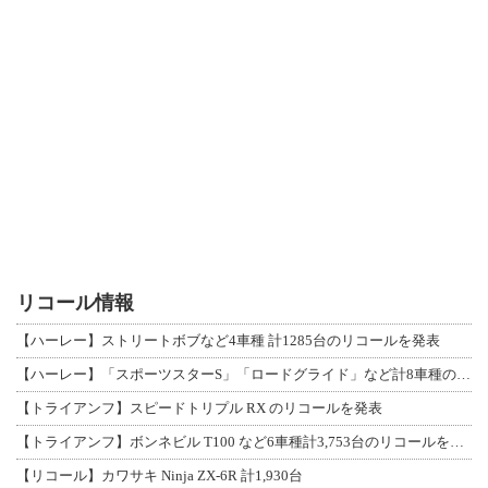
リコール情報
【ハーレー】ストリートボブなど4車種 計1285台のリコールを発表
【ハーレー】「スポーツスターS」「ロードグライド」など計8車種のリコールを発表
【トライアンフ】スピードトリプル RX のリコールを発表
【トライアンフ】ボンネビル T100 など6車種計3,753台のリコールを発表
【リコール】カワサキ Ninja ZX-6R 計1,930台