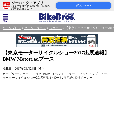
グーバイク・アプリ
ダウンロード
バイクブロスの新着記事・話題の
記事を見逃さない！
バイクブロス
バイクニュース
レポート
【東京モーターサイクルショー2017出
【東京モーターサイクルショー2017出展速報】
BMW Motorradブース
掲載日：2017年03月24日（金）
カテゴリー:
レポート
タグ:
BMW
,
イベント
,
ニュース
,
ピックアップニュース
,
モーターサイクルショー2017速報
,
レポート
,
展示会
,
海外メーカー