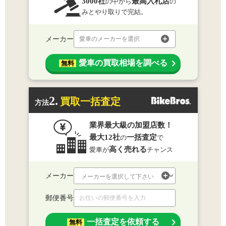
3000社
最高入札店
の中から
の
みとやり取りで完結。
メーカー
愛車のメーカーを選択
愛車の買取相場を調べる
無料
2.
買取一括査定
方法
業界最大級の加盟店数！
最大12社
一括査定
の
で
高く売れる
愛車が
チャンス
メーカー
郵便番号
一括査定を依頼する
無料