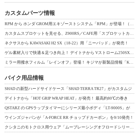
カスタムパーツ情報
RPM から ホンダ GROM用エキゾーストシステム「RPM」が登場！（動画あり
カスタムスプロケットを見せる、Z900RS／CAFE用「スプロケットカバーフルキ
ネクサスから KAWASAKI H2 SX（18-22）用「ニーパッド」が発売！
ゲル素材入りで快適＆足つき向上！ デイトナから Vストローム250SX用「快適ロ
ミラー用撥水フィルム「レインオフ」登場！ キジマが新製品情報「KIJIMA NE
バイク用品情報
SHAD の新型ハードサイドケース「SHAD TERRA TR27」がカスタムジ
デイトナから「HOT GRIP WRAP HEAT」が発売！ 最高約80℃の巻き
QSTARZ の GPSラップタイマーにシリーズ最小ボディ「LT-9000S」が
ウインズジャパンが「A-FORCE RR チョップドカーボン」を9/10発売！
クシタニのモトクロス用ウェア「ムーブレーシングオフロードシリーズ」3アイテムが登