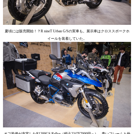
夏頃には販売開始！？R nineT Urban G/Sの実車も。展示車はクロススポークホ
イールを装着していた。
オフ装備が充実したR1200GS Rallye（税込234万7000円～）。青いフレームと外