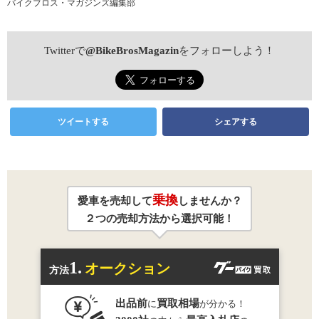
バイクブロス・マガジンズ編集部
Twitterで
@BikeBrosMagazin
をフォローしよう！
ツイートする
シェアする
乗換
愛車を売却して
しませんか？
２つの売却方法から選択可能！
1.
オークション
方法
出品前
買取相場
に
が分かる！